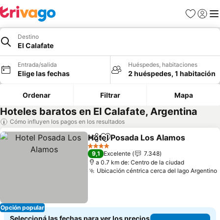
Favoritos
Iniciar 
Me
Destino
El Calafate
Entrada/salida
Huéspedes, habitaciones
Elige las fechas
2 huéspedes, 1 habitación
Ordenar
Filtrar
Mapa
Hoteles baratos en El Calafate, Argentina
Cómo influyen los pagos en los resultados
Hotel Posada Los Alamos
Compartir
Añadir a favoritos
4 Estrellas
9,1
Excelente
7.348
a 0.7 km de: Centro de la ciudad
Ubicación céntrica cerca del lago Argentino
Opción popular
Seleccioná las fechas para ver los precios