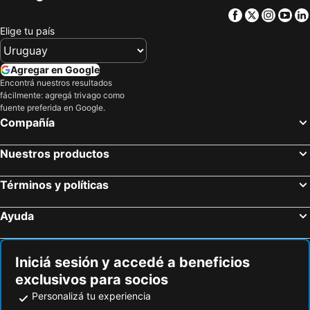
Hotel Michelangelo
Terrazas del Calafate
Facebook
Twitter
Insta
Yo
Paraíso Patagónico
Don Pepe Hotel y Cabañas
Elige tu país
Kau Kaleshen
Rochester Calafate
Konke Calafate
Hosteria los Ñires
Agregar en Google
Encontrá nuestros resultados
Edenia Hotel & Nature
Calafate Parque Hotel
fácilmente: agregá trivago como
Terraza Coirones Hotel
Hotel ACA El Calafate
fuente preferida en Google.
Compañía
MadreTierra Patagonia
Los Lagos Hotel
Kau Yatún Hotel Boutique
Aparts Calafate Suites
Nuestros productos
Koi Aiken
Alto Calafate Hotel
Términos y políticas
Kalenshen Calafate
Apart Hotel Jardín
Los Fresnos
Quijote Hotel
Ayuda
Hotel Amado
Tierra De Glaciares
Hosteria Los Hielos
Iniciá sesión y accedé a beneficios
exclusivos para socios
Personalizá tu experiencia