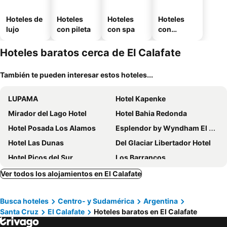
Hoteles de
Hoteles
Hoteles
Hoteles
lujo
con pileta
con spa
con
estaciona
miento
Hoteles baratos cerca de El Calafate
También te pueden interesar estos hoteles...
LUPAMA
Hotel Kapenke
Mirador del Lago Hotel
Hotel Bahia Redonda
Hotel Posada Los Alamos
Esplendor by Wyndham El Calafate
Hotel Las Dunas
Del Glaciar Libertador Hotel
Hotel Picos del Sur
Los Barrancos
Lagos Del Calafate
Destino Calafate
Ver todos los alojamientos en El Calafate
Hotel Sierra Nevada
Cerro Calafate Hotel
Busca hoteles
Centro- y Sudamérica
Argentina
Marcopolo Suites Calafate
Lar Aike
Santa Cruz
El Calafate
Hoteles baratos en El Calafate
Hostería Austral
Aikendor Hotel Panorámico