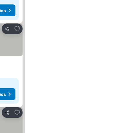
ios
Añadir a favoritos
Compartir
ios
Añadir a favoritos
Compartir