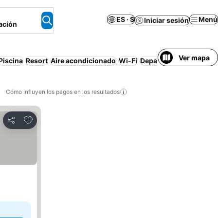
ES · $
Menú
Iniciar sesión
ación
Ver mapa
Piscina
Resort
Aire acondicionado
Wi-Fi
Departamento equipad
Cómo influyen los pagos en los resultados
Añadir a favoritos
Compartir