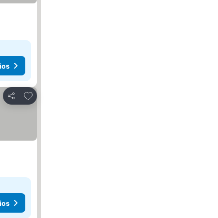
ios
Añadir a favoritos
Compartir
ios