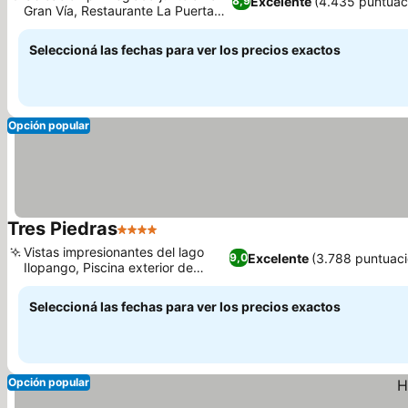
Excelente
(4.435 puntuac
8,9
Gran Vía, Restaurante La Puerta
del Sol
Seleccioná las fechas para ver los precios exactos
Opción popular
Tres Piedras
4 Estrellas
Vistas impresionantes del lago
Excelente
(3.788 puntuac
9,0
Ilopango, Piscina exterior de
temporada
Seleccioná las fechas para ver los precios exactos
Opción popular