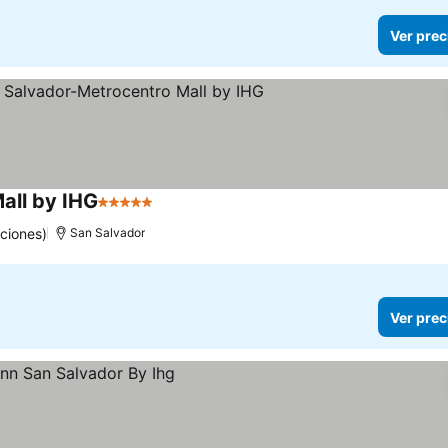
Ver prec
all by IHG
5 Estrellas
ciones)
San Salvador
Ver prec