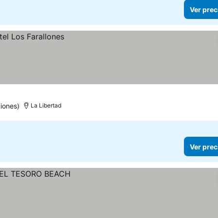
Ver prec
iones)
La Libertad
Ver prec