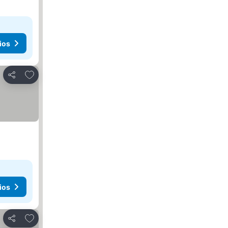
ios
Añadir a favoritos
Compartir
ios
Añadir a favoritos
Compartir