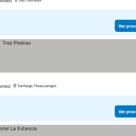
iones)
San Salvador
Ver prec
iones)
Santiago Texacuangos
Ver prec