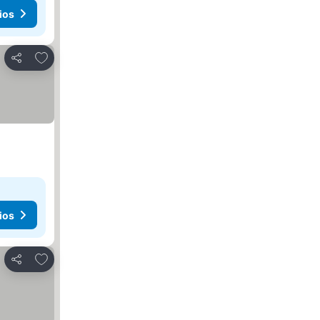
ios
Añadir a favoritos
Compartir
ios
Añadir a favoritos
Compartir