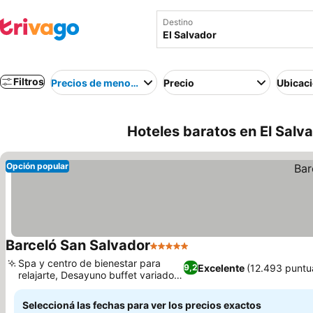
Destino
Filtros
Precios de menor a mayor
Precio
Ubicac
Hoteles baratos en El Salv
Opción popular
Barceló San Salvador
5 Estrellas
Spa y centro de bienestar para
Excelente
(12.493 puntu
9,2
relajarte, Desayuno buffet variado y
delicioso
Seleccioná las fechas para ver los precios exactos