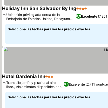
Holiday Inn San Salvador By Ihg
4 Estrellas
Ubicación privilegiada cerca de la
Excelente
(7.251
8,9
Embajada de Estados Unidos, Desayuno
buffet con pupusas frescas
Seleccioná las fechas para ver los precios exactos
Hotel Gardenia Inn
3 Estrellas
Tranquilo jardín y piscina al aire
Excelente
(2.711 puntua
8,5
libre., Alojamientos disponibles para
familias
Seleccioná las fechas para ver los precios exactos