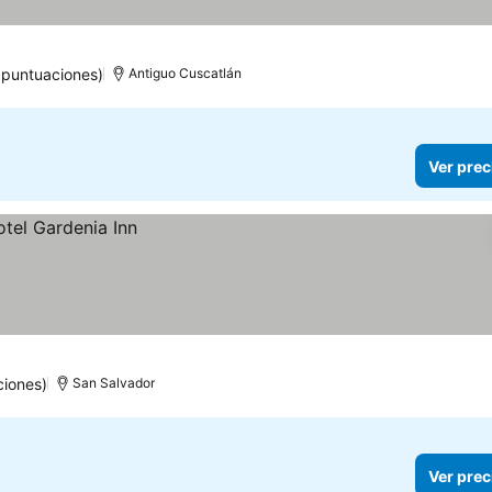
 puntuaciones)
Antiguo Cuscatlán
Ver prec
ciones)
San Salvador
Ver prec