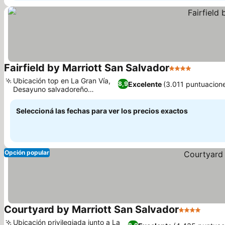
Fairfield by Marriott San Salvador
4 Estrellas
Ubicación top en La Gran Vía,
Excelente
(3.011 puntuacion
8,9
Desayuno salvadoreño
auténtico
Seleccioná las fechas para ver los precios exactos
Opción popular
Courtyard by Marriott San Salvador
4 Estrellas
Ubicación privilegiada junto a La