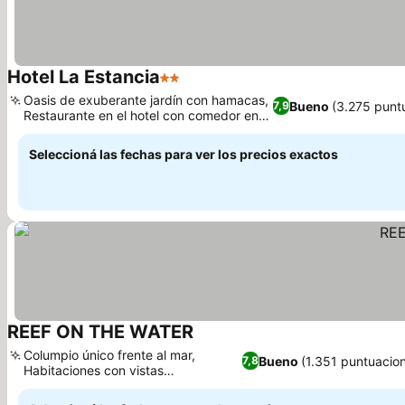
Hotel La Estancia
2 Estrellas
Oasis de exuberante jardín con hamacas,
Bueno
(3.275 punt
7,9
Restaurante en el hotel con comedor en el
patio.
Seleccioná las fechas para ver los precios exactos
REEF ON THE WATER
Columpio único frente al mar,
Bueno
(1.351 puntuacio
7,8
Habitaciones con vistas
panorámicas al mar