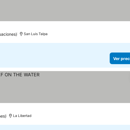
uaciones)
San Luis Talpa
Ver prec
nes)
La Libertad