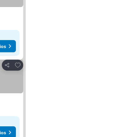
ios
Añadir a favoritos
Compartir
ios