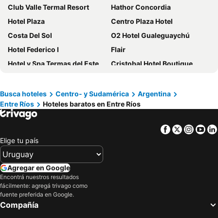
Club Valle Termal Resort
Hathor Concordia
Hotel Plaza
Centro Plaza Hotel
Costa Del Sol
O2 Hotel Gualeguaychú
Hotel Federico I
Flair
Hotel y Spa Termas del Este
Cristobal Hotel Boutique
Hotel Casino Fortunata
Hacienda Don Justo Hotel Boutique Spa
Hosteria Don Lopez
Villa Termal
Busca hoteles
Centro- y Sudamérica
Argentina
Entre Ríos
Hoteles baratos en Entre Ríos
Intersur Colon Hotel
Terrazas de Colon
Hotel Aguaý
H2O Termal
Facebook
Twitter
Insta
Yo
Posada Costa del Sol
Hotel Los Angeles
Elige tu país
La Casona
La Casona de Susana
Vía Verde
Hotel Palmar
Agregar en Google
Bungalows Mi Rio
Paraiso Termal
Encontrá nuestros resultados
fácilmente: agregá trivago como
Hotel Berlin
Costarenas Hotel & Spa
fuente preferida en Google.
Compañía
Romance De Luna
Hotel Piedras Del Lago