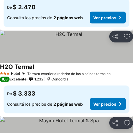
$ 2.470
De
Consultá los precios de
2 páginas web
Ver precios
Compartir
Añ
H2O Termal
Hotel
Terraza exterior alrededor de las piscinas termales
3 Estrellas
8,8
Excelente
1.232
Concordia
$ 3.333
De
Consultá los precios de
2 páginas web
Ver precios
Compartir
Añ