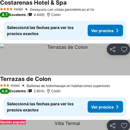
Costarenas Hotel & Spa
Hotel
Desayuno con vistas panorámicas al río
4 Estrellas
8,7
Excelente
4.649
Colón
Seleccioná las fechas para ver los
Ver precios
precios exactos
Compartir
Añ
Terrazas de Colon
Hotel
Bañeras de hidromasaje en habitaciones superiores
3 Estrellas
8,8
Excelente
2.604
Colón
Seleccioná las fechas para ver los
Ver precios
precios exactos
Opción popular
Compartir
Añ