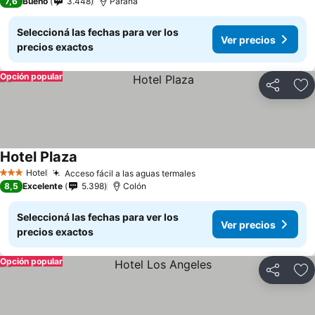
7,6
Bueno
3.448
Paraná
Seleccioná las fechas para ver los
Ver precios
precios exactos
Opción popular
Compartir
Añ
Hotel Plaza
Hotel
Acceso fácil a las aguas termales
3 Estrellas
8,5
Excelente
5.398
Colón
Seleccioná las fechas para ver los
Ver precios
precios exactos
Opción popular
Compartir
Añ