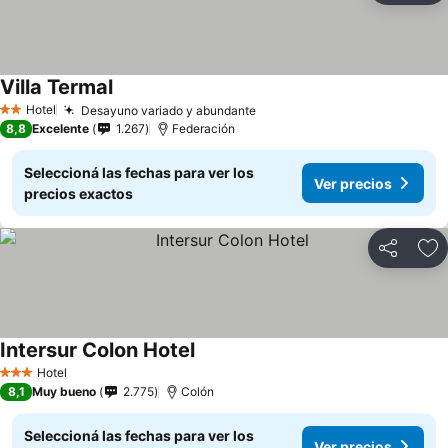
Villa Termal
Hotel
Desayuno variado y abundante
2 Estrellas
8,8
Excelente
1.267
Federación
Seleccioná las fechas para ver los
Ver precios
precios exactos
Compartir
Añ
Intersur Colon Hotel
Hotel
3 Estrellas
8,1
Muy bueno
2.775
Colón
Seleccioná las fechas para ver los
Ver precios