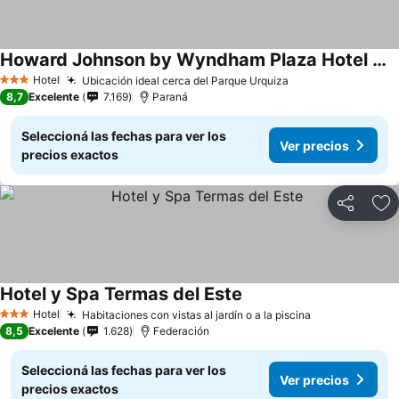
Howard Johnson by Wyndham Plaza Hotel Mayorazgo
Hotel
Ubicación ideal cerca del Parque Urquiza
3 Estrellas
8,7
Excelente
7.169
Paraná
Seleccioná las fechas para ver los
Ver precios
precios exactos
Compartir
Añ
Hotel y Spa Termas del Este
Hotel
Habitaciones con vistas al jardín o a la piscina
3 Estrellas
8,5
Excelente
1.628
Federación
Seleccioná las fechas para ver los
Ver precios
precios exactos