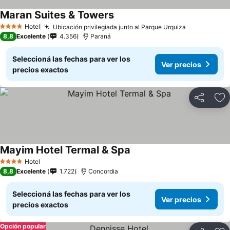
Maran Suites & Towers
Hotel
Ubicación privilegiada junto al Parque Urquiza
4 Estrellas
8,8
Excelente
4.356
Paraná
Seleccioná las fechas para ver los
Ver precios
precios exactos
Compartir
Añ
Mayim Hotel Termal & Spa
Hotel
4 Estrellas
8,8
Excelente
1.722
Concordia
Seleccioná las fechas para ver los
Ver precios
precios exactos
Opción popular