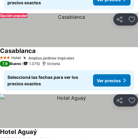
precios exactos
Opción popular
Compartir
Añ
Casablanca
Hotel
Amplios jardines tropicales
3 Estrellas
7,9
Bueno
1.375
Victoria
Seleccioná las fechas para ver los
Ver precios
precios exactos
Compartir
Añ
Hotel Aguaý