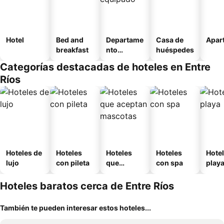
Hotel
Bed and
Departame
Casa de
Apart
breakfast
nto
huéspedes
equipado
Categorías destacadas de hoteles en Entre
Ríos
Hoteles de
Hoteles
Hoteles
Hoteles
Hotel
lujo
con pileta
que
con spa
play
aceptan
mascotas
Hoteles baratos cerca de Entre Ríos
También te pueden interesar estos hoteles...