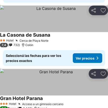
Compartir
Añ
La Casona de Susana
Hotel
Cerca de Playa Norte
2 Estrellas
7,4
732
Colón
Seleccioná las fechas para ver los
Ver precios
precios exactos
Compartir
Añ
Gran Hotel Parana
Hotel
Acceso a un gimnasio cercano
3 Estrellas