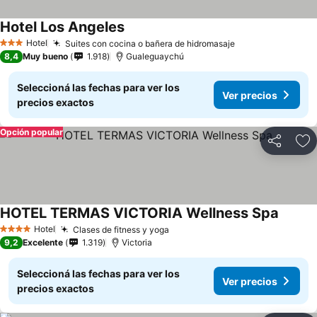
Hotel Los Angeles
Hotel
Suites con cocina o bañera de hidromasaje
3 Estrellas
8,4
Muy bueno
1.918
Gualeguaychú
Seleccioná las fechas para ver los
Ver precios
precios exactos
Opción popular
Compartir
Añ
HOTEL TERMAS VICTORIA Wellness Spa
Hotel
Clases de fitness y yoga
4 Estrellas
9,2
Excelente
1.319
Victoria
Seleccioná las fechas para ver los
Ver precios
precios exactos