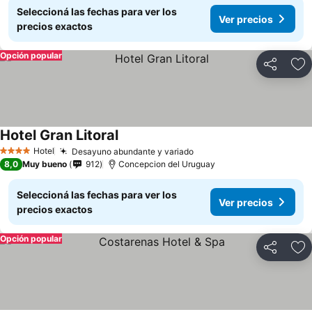
Seleccioná las fechas para ver los
Ver precios
precios exactos
Opción popular
Compartir
Añ
Hotel Gran Litoral
Hotel
Desayuno abundante y variado
4 Estrellas
8,0
Muy bueno
912
Concepcion del Uruguay
Seleccioná las fechas para ver los
Ver precios
precios exactos
Opción popular
Compartir
Añ