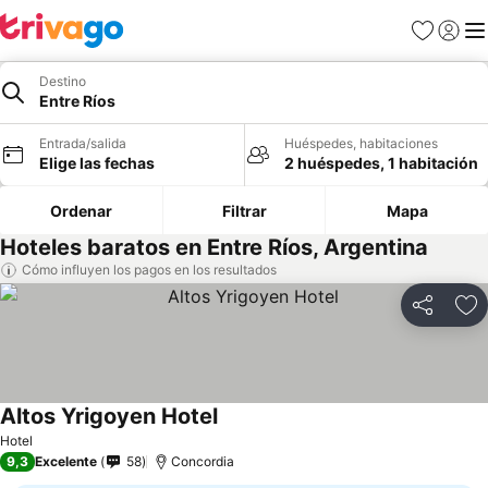
Favoritos
Iniciar 
Me
Destino
Entre Ríos
Entrada/salida
Huéspedes, habitaciones
Elige las fechas
2 huéspedes, 1 habitación
Ordenar
Filtrar
Mapa
Hoteles baratos en Entre Ríos, Argentina
Cómo influyen los pagos en los resultados
Compartir
Añ
Altos Yrigoyen Hotel
Hotel
9,3
Excelente
58
Concordia