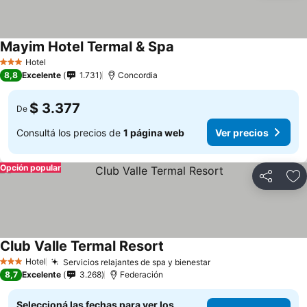
Mayim Hotel Termal & Spa
Hotel
3 Estrellas
8,8
Excelente
1.731
Concordia
$ 3.377
De
Consultá los precios de
1 página web
Ver precios
Opción popular
Compartir
Añ
Club Valle Termal Resort
Hotel
Servicios relajantes de spa y bienestar
3 Estrellas
8,7
Excelente
3.268
Federación
Seleccioná las fechas para ver los