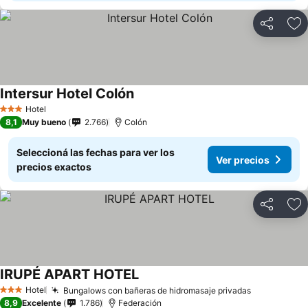
Compartir
Añ
Intersur Hotel Colón
Hotel
3 Estrellas
8,1
Muy bueno
2.766
Colón
Seleccioná las fechas para ver los
Ver precios
precios exactos
Compartir
Añ
IRUPÉ APART HOTEL
Hotel
Bungalows con bañeras de hidromasaje privadas
3 Estrellas
8,9
Excelente
1.786
Federación