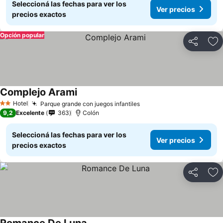
Seleccioná las fechas para ver los
Ver precios
precios exactos
Opción popular
Compartir
Añ
Complejo Arami
Hotel
Parque grande con juegos infantiles
2 Estrellas
9,2
Excelente
363
Colón
Seleccioná las fechas para ver los
Ver precios
precios exactos
Compartir
Añ