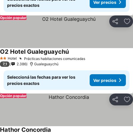
Ver precios
precios exactos
Opción popular
Compartir
Añ
O2 Hotel Gualeguaychú
Hotel
Prácticas habitaciones comunicadas
2 Estrellas
7,1
2.386
Gualeguaychú
Seleccioná las fechas para ver los
Ver precios
precios exactos
Opción popular
Compartir
Añ
Hathor Concordia