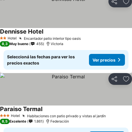
Compartir
Añ
Dennisse Hotel
Hotel
Encantador patio interior tipo oasis
2 Estrellas
8,3
Muy bueno
455
Victoria
Seleccioná las fechas para ver los
Ver precios
precios exactos
Compartir
Añ
Paraiso Termal
Hotel
Habitaciones con patio privado y vistas al jardín
3 Estrellas
8,5
Excelente
1.861
Federación