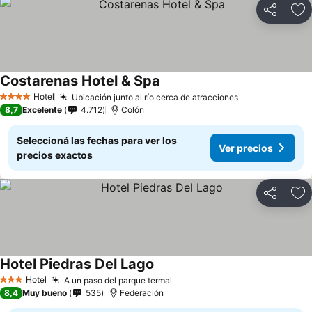
Compartir
Añ
Costarenas Hotel & Spa
Hotel
Ubicación junto al río cerca de atracciones
4 Estrellas
8,7
Excelente
4.712
Colón
Seleccioná las fechas para ver los
Ver precios
precios exactos
Compartir
Añ
Hotel Piedras Del Lago
Hotel
A un paso del parque termal
3 Estrellas
8,4
Muy bueno
535
Federación