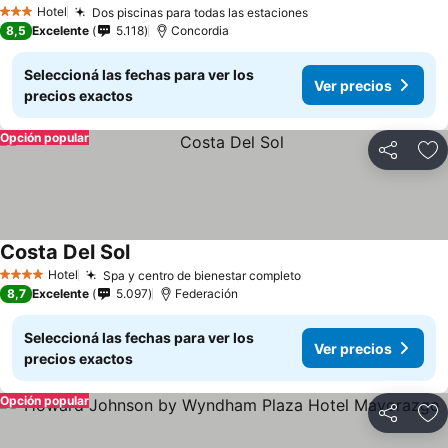
Hotel
Dos piscinas para todas las estaciones
3 Estrellas
8,5
Excelente
5.118
Concordia
Seleccioná las fechas para ver los
Ver precios
precios exactos
Opción popular
Compartir
Añ
Costa Del Sol
Hotel
Spa y centro de bienestar completo
4 Estrellas
8,7
Excelente
5.097
Federación
Seleccioná las fechas para ver los
Ver precios
precios exactos
Opción popular
Compartir
Añ