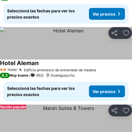
Seleccioná las fechas para ver los
Ver precios
precios exactos
Compartir
Añ
Hotel Aleman
Hotel
Edificio pintoresco de entramado de madera
2 Estrellas
8,3
Muy bueno
952
Gualeguaychú
Seleccioná las fechas para ver los
Ver precios
precios exactos
Opción popular
Compartir
Añ