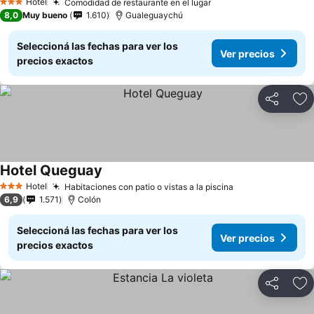
Hotel
Comodidad de restaurante en el lugar
3 Estrellas
8,0
Muy bueno
1.610
Gualeguaychú
Seleccioná las fechas para ver los
Ver precios
precios exactos
Compartir
Añ
Hotel Queguay
Hotel
Habitaciones con patio o vistas a la piscina
3 Estrellas
6,9
1.571
Colón
Seleccioná las fechas para ver los
Ver precios
precios exactos
Compartir
Añ