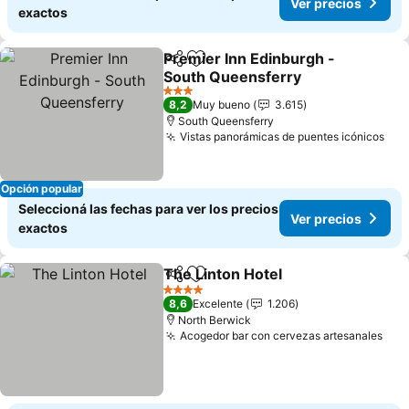
Ver precios
exactos
Premier Inn Edinburgh -
Compartir
Añadir a favoritos
South Queensferry
3 Estrellas
8,2
Muy bueno
3.615
South Queensferry
Vistas panorámicas de puentes icónicos
Opción popular
Seleccioná las fechas para ver los precios
Ver precios
exactos
The Linton Hotel
Compartir
Añadir a favoritos
4 Estrellas
8,6
Excelente
1.206
North Berwick
Acogedor bar con cervezas artesanales