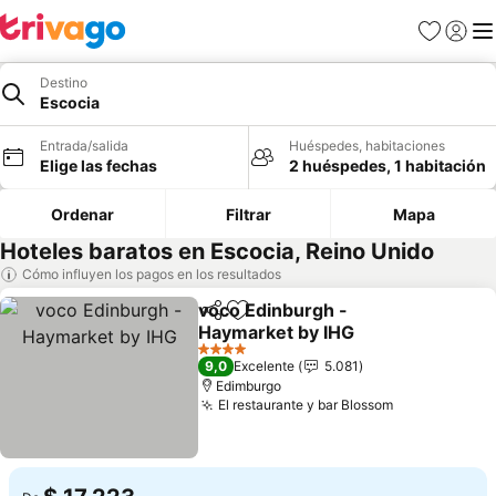
Favoritos
Iniciar 
Me
Destino
Escocia
Entrada/salida
Huéspedes, habitaciones
Elige las fechas
2 huéspedes, 1 habitación
Ordenar
Filtrar
Mapa
Hoteles baratos en Escocia, Reino Unido
Cómo influyen los pagos en los resultados
voco Edinburgh -
Compartir
Añadir a favoritos
Haymarket by IHG
4 Estrellas
9,0
Excelente
5.081
Edimburgo
El restaurante y bar Blossom