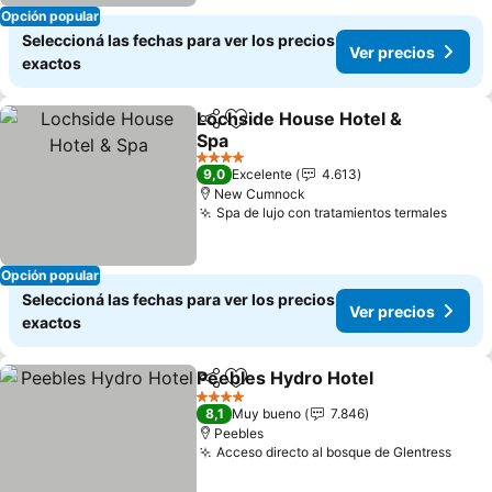
Opción popular
Seleccioná las fechas para ver los precios
Ver precios
exactos
Lochside House Hotel &
Compartir
Añadir a favoritos
Spa
4 Estrellas
9,0
Excelente
4.613
New Cumnock
Spa de lujo con tratamientos termales
Opción popular
Seleccioná las fechas para ver los precios
Ver precios
exactos
Peebles Hydro Hotel
Compartir
Añadir a favoritos
4 Estrellas
8,1
Muy bueno
7.846
Peebles
Acceso directo al bosque de Glentress