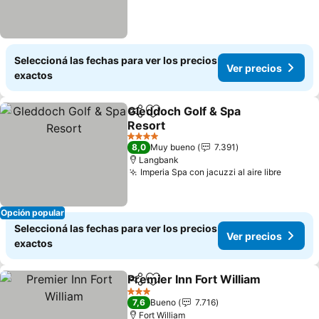
Seleccioná las fechas para ver los precios
Ver precios
exactos
Gleddoch Golf & Spa
Compartir
Añadir a favoritos
Resort
4 Estrellas
8,0
Muy bueno
7.391
Langbank
Imperia Spa con jacuzzi al aire libre
Opción popular
Seleccioná las fechas para ver los precios
Ver precios
exactos
Premier Inn Fort William
Compartir
Añadir a favoritos
3 Estrellas
7,6
Bueno
7.716
Fort William