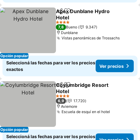
Apex Dunblane Hydro
Compartir
Añadir a favoritos
Hotel
4 Estrellas
7,8
Bueno
9.347
Dunblane
Vistas panorámicas de Trossachs
Opción popular
Seleccioná las fechas para ver los precios
Ver precios
exactos
Coylumbridge Resort
Compartir
Añadir a favoritos
Hotel
4 Estrellas
6,9
17.720
Aviemore
Escuela de esquí en el hotel
Opción popular
Seleccioná las fechas para ver los precios
Ver precios