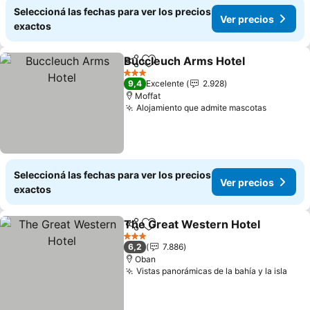
Seleccioná las fechas para ver los precios
Ver precios
exactos
Buccleuch Arms Hotel
Compartir
Añadir a favoritos
3 Estrellas
9,4
Excelente
2.928
Moffat
Alojamiento que admite mascotas
Seleccioná las fechas para ver los precios
Ver precios
exactos
The Great Western Hotel
Compartir
Añadir a favoritos
3 Estrellas
6,2
7.886
Oban
Vistas panorámicas de la bahía y la isla