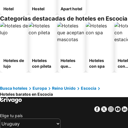
Hotel
Hostel
Apart hotel
Categorías destacadas de hoteles en Escocia
Hoteles de
Hoteles
Hoteles
Hoteles
Hote
lujo
con pileta
que
con spa
con
aceptan
esta
mascotas
mien
Busca hoteles
Europa
Reino Unido
Escocia
Hoteles baratos en Escocia
Facebook
Twitter
Insta
Yo
Elige tu país