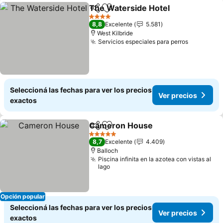
The Waterside Hotel
Compartir
Añadir a favoritos
4 Estrellas
8,8
Excelente
5.581
West Kilbride
Servicios especiales para perros
Seleccioná las fechas para ver los precios
Ver precios
exactos
Cameron House
Compartir
Añadir a favoritos
5 Estrellas
8,7
Excelente
4.409
Balloch
Piscina infinita en la azotea con vistas al
lago
Opción popular
Seleccioná las fechas para ver los precios
Ver precios
exactos