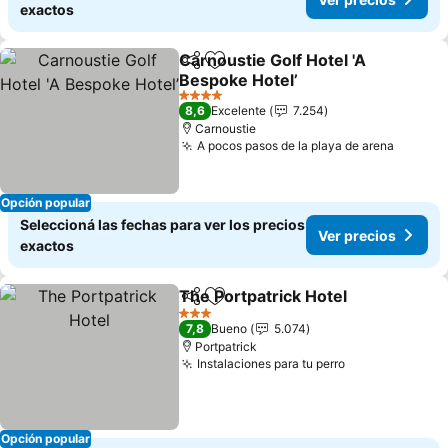
exactos
Carnoustie Golf Hotel 'A
Compartir
Añadir a favoritos
Bespoke Hotel’
4 Estrellas
8,6
Excelente
7.254
Carnoustie
A pocos pasos de la playa de arena
Opción popular
Seleccioná las fechas para ver los precios
Ver precios
exactos
The Portpatrick Hotel
Compartir
Añadir a favoritos
3 Estrellas
7,8
Bueno
5.074
Portpatrick
Instalaciones para tu perro
Opción popular