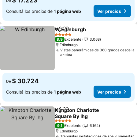
$ 17.223
De
Consultá los precios de
1 página web
Ver precios
W Edinburgh
Compartir
Añadir a favoritos
5 Estrellas
8,9
Excelente
3.068
Edimburgo
Vistas panorámicas de 360 grados desde la
azotea
$ 30.724
De
Consultá los precios de
1 página web
Ver precios
Kimpton Charlotte
Compartir
Añadir a favoritos
Square By Ihg
5 Estrellas
9,1
Excelente
6.164
Edimburgo
Tranquilas instalaciones de spa y bienestar