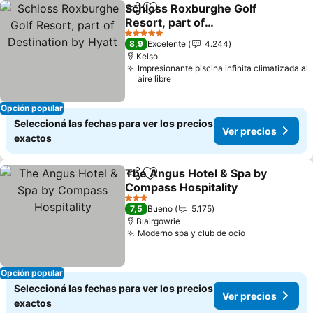
Schloss Roxburghe Golf
Compartir
Añadir a favoritos
Resort, part of
Destination by Hyatt
5 Estrellas
8,9
Excelente
4.244
Kelso
Impresionante piscina infinita climatizada al
aire libre
Opción popular
Seleccioná las fechas para ver los precios
Ver precios
exactos
The Angus Hotel & Spa by
Compartir
Añadir a favoritos
Compass Hospitality
3 Estrellas
7,5
Bueno
5.175
Blairgowrie
Moderno spa y club de ocio
Opción popular
Seleccioná las fechas para ver los precios
Ver precios
exactos