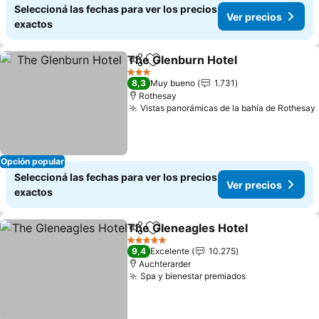
Seleccioná las fechas para ver los precios
Ver precios
exactos
The Glenburn Hotel
Compartir
Añadir a favoritos
3 Estrellas
8,3
Muy bueno
1.731
Rothesay
Vistas panorámicas de la bahía de Rothesay
Opción popular
Seleccioná las fechas para ver los precios
Ver precios
exactos
The Gleneagles Hotel
Compartir
Añadir a favoritos
5 Estrellas
9,4
Excelente
10.275
Auchterarder
Spa y bienestar premiados