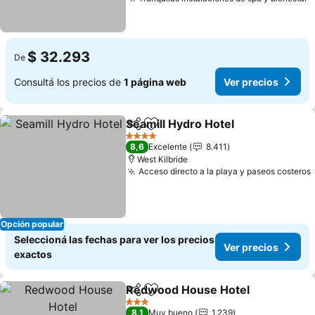
$ 32.293
De
Consultá los precios de
1 página web
Ver precios
Seamill Hydro Hotel
Compartir
Añadir a favoritos
4 Estrellas
8,6
Excelente
8.411
West Kilbride
Acceso directo a la playa y paseos costeros
Opción popular
Seleccioná las fechas para ver los precios
Ver precios
exactos
Redwood House Hotel
Compartir
Añadir a favoritos
3 Estrellas
8,1
Muy bueno
1.239