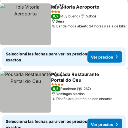
ibis Vitoria Aeroporto
Compartir
Añadir a favoritos
Ver 
3 Estrellas
8,2
Muy bueno
5.855
Serra
Bar de moda abierto 24 horas y sala de billar
Seleccioná las fechas para ver los precios
Ver precios
exactos
Pousada Restaurante
Compartir
Añadir a favoritos
Portal do Ceu
Ver precios
4 Estrellas
8,5
Excelente
267
Domingos Martins
Diseño arquitectónico con encanto
Ver pre
Seleccioná las fechas para ver los precios
Ver precios
exactos