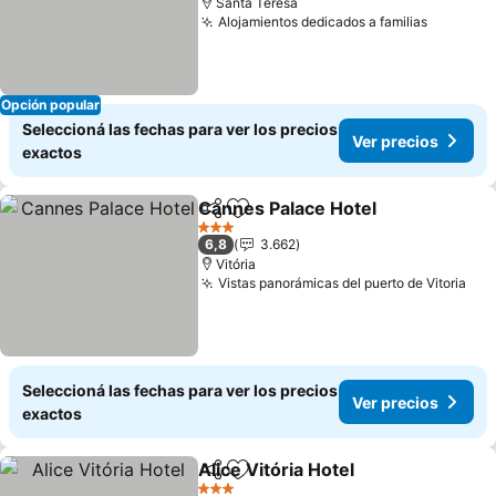
Santa Teresa
Alojamientos dedicados a familias
Ver prec
Opción popular
Seleccioná las fechas para ver los precios
Ver precios
exactos
Cannes Palace Hotel
Compartir
Añadir a favoritos
Ver p
3 Estrellas
6,8
3.662
Vitória
Vistas panorámicas del puerto de Vitoria
Ver
Seleccioná las fechas para ver los precios
Ver precios
exactos
Alice Vitória Hotel
Compartir
Añadir a favoritos
Ver prec