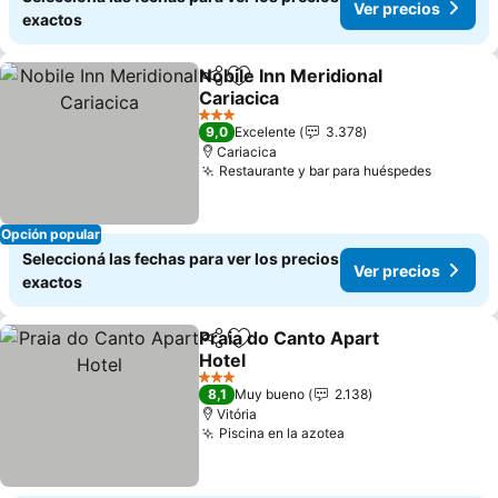
Ver precios
exactos
Nobile Inn Meridional
Compartir
Añadir a favoritos
Cariacica
Ver precios
3 Estrellas
9,0
Excelente
3.378
Cariacica
Restaurante y bar para huéspedes
Ver pre
Opción popular
Seleccioná las fechas para ver los precios
Ver precios
exactos
Praia do Canto Apart
Compartir
Añadir a favoritos
Hotel
Ver precios
3 Estrellas
8,1
Muy bueno
2.138
Vitória
Piscina en la azotea
Ver precios