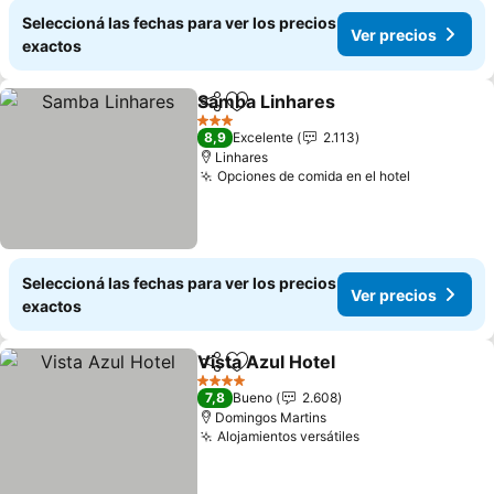
Seleccioná las fechas para ver los precios
Ver precios
exactos
Samba Linhares
Compartir
Añadir a favoritos
Ver precio
3 Estrellas
8,9
Excelente
2.113
Linhares
Opciones de comida en el hotel
Ver preci
Seleccioná las fechas para ver los precios
Ver precios
exactos
Vista Azul Hotel
Compartir
Añadir a favoritos
Ver precio
4 Estrellas
7,8
Bueno
2.608
Domingos Martins
Alojamientos versátiles
Ver precios