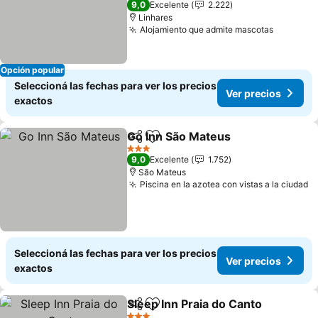
9,0
Excelente
2.222
Linhares
Alojamiento que admite mascotas
Ver prec
Opción popular
Seleccioná las fechas para ver los precios
Ver precios
exactos
Go Inn São Mateus
Compartir
Añadir a favoritos
Ver pre
3 Estrellas
9,0
Excelente
1.752
São Mateus
Piscina en la azotea con vistas a la ciudad
V
Seleccioná las fechas para ver los precios
Ver precios
exactos
Sleep Inn Praia do Canto
Compartir
Añadir a favoritos
Ve