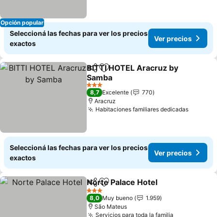
Opción popular
Seleccioná las fechas para ver los precios
Ver precios
exactos
BITTI HOTEL Aracruz by
Compartir
Añadir a favoritos
Samba
Ver precios
3 Estrellas
8,7
Excelente
770
Aracruz
Habitaciones familiares dedicadas
Ver pre
Seleccioná las fechas para ver los precios
Ver precios
exactos
Norte Palace Hotel
Compartir
Añadir a favoritos
Ver pre
3 Estrellas
8,0
Muy bueno
1.959
São Mateus
Servicios para toda la familia
Ver precios