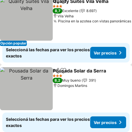
Quality Suites Vila Velha
Compartir
Añadir a favoritos
Ve
3 Estrellas
8,7
Excelente
8.697
Vila Velha
Piscina en la azotea con vistas panorámicas
Opción popular
Seleccioná las fechas para ver los precios
Ver precios
exactos
Pousada Solar da Serra
Compartir
Añadir a favoritos
Ver
3 Estrellas
8,2
Muy bueno
391
Domingos Martins
Seleccioná las fechas para ver los precios
Ver precios
exactos