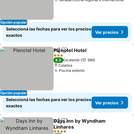
Ver 
Opción popular
Seleccioná las fechas para ver los precios
Ver precios
exactos
Plenotel Hotel
Compartir
Añadir a favoritos
Ver precios
3 Estrellas
8,5
Excelente
999
Colatina
Piscina exterior
Ver precios
Opción popular
Seleccioná las fechas para ver los precios
Ver precios
exactos
Days Inn by Wyndham
Compartir
Añadir a favoritos
Linhares
Ver precios
4 Estrellas