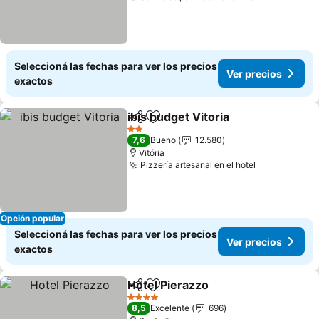
Seleccioná las fechas para ver los precios
Ver precios
exactos
ibis budget Vitoria
Compartir
Añadir a favoritos
Ver prec
2 Estrellas
7,6
Bueno
12.580
Vitória
Pizzería artesanal en el hotel
Ver precios
Opción popular
Seleccioná las fechas para ver los precios
Ver precios
exactos
Hotel Pierazzo
Compartir
Añadir a favoritos
Ver precios
4 Estrellas
8,5
Excelente
696