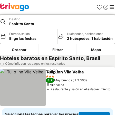
Favoritos
Iniciar 
Me
Destino
Espírito Santo
Entrada/salida
Huéspedes, habitaciones
Elige las fechas
2 huéspedes, 1 habitación
Ordenar
Filtrar
Mapa
Hoteles baratos en Espírito Santo, Brasil
Cómo influyen los pagos en los resultados
Tulip Inn Vila Velha
Compartir
Añadir a favoritos
Ver pre
3 Estrellas
8,2
Muy bueno
2.363
Vila Velha
Restaurante y salón en el establecimiento
Ve
Seleccioná las fechas para ver los precios