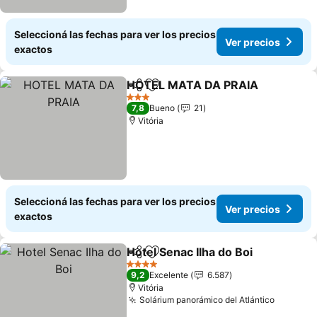
Seleccioná las fechas para ver los precios
Ver precios
exactos
HOTEL MATA DA PRAIA
Compartir
Añadir a favoritos
Ve
3 Estrellas
7,8
Bueno
21
Vitória
Seleccioná las fechas para ver los precios
Ver precios
exactos
Hotel Senac Ilha do Boi
Compartir
Añadir a favoritos
Ver
4 Estrellas
9,2
Excelente
6.587
Vitória
Solárium panorámico del Atlántico
Ver pre