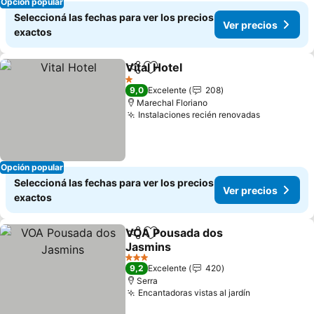
Opción popular
Seleccioná las fechas para ver los precios
Ver precios
exactos
Vital Hotel
Compartir
Añadir a favoritos
Ver precios
1 Estrellas
9,0
Excelente
208
Marechal Floriano
Instalaciones recién renovadas
Ver preci
Opción popular
Seleccioná las fechas para ver los precios
Ver precios
exactos
VOA Pousada dos
Compartir
Añadir a favoritos
Jasmins
Ver precios
3 Estrellas
9,2
Excelente
420
Serra
Encantadoras vistas al jardín
Ver precios