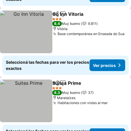
Go Inn Vitoria
Compartir
Añadir a favoritos
Ver precios
3 Estrellas
8,4
Muy bueno
9.811
Vitória
Base contemporánea en Enseada do Sua
Ve
Seleccioná las fechas para ver los precios
Ver precios
exactos
Suites Prime
Compartir
Añadir a favoritos
Ver precios
3 Estrellas
8,3
Muy bueno
37
Marataízes
Habitaciones con vistas al mar
Ver precio