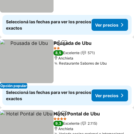
Seleccioná las fechas para ver los precios
Ver precios
exactos
Pousada de Ubu
Compartir
Añadir a favoritos
Ver precio
2 Estrellas
8,5
Excelente
571
Anchieta
Restaurante Sabores de Ubu
Ver precios
Opción popular
Seleccioná las fechas para ver los precios
Ver precios
exactos
Hotel Pontal de Ubu
Compartir
Añadir a favoritos
Ver pr
4 Estrellas
9,3
Excelente
2.115
Anchieta
Variada cocina regional e internacional