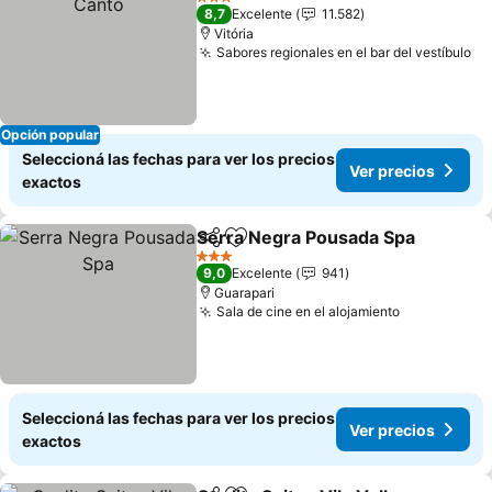
3 Estrellas
8,7
Excelente
11.582
Vitória
Sabores regionales en el bar del vestíbulo
Ve
Opción popular
Seleccioná las fechas para ver los precios
Ver precios
exactos
Serra Negra Pousada Spa
Compartir
Añadir a favoritos
3 Estrellas
9,0
Excelente
941
Guarapari
Sala de cine en el alojamiento
Ver precio
Seleccioná las fechas para ver los precios
Ver precios
exactos