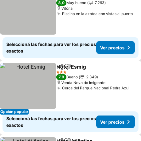
3 Estrellas
8,0
Muy bueno
7.263
Vitória
Piscina en la azotea con vistas al puerto
Ver
Seleccioná las fechas para ver los precios
Ver precios
exactos
Hotel Esmig
Compartir
Añadir a favoritos
Ver precios
3 Estrellas
7,9
Bueno
2.349
Venda Nova do Imigrante
Cerca del Parque Nacional Pedra Azul
Ver 
Opción popular
Seleccioná las fechas para ver los precios
Ver precios
exactos