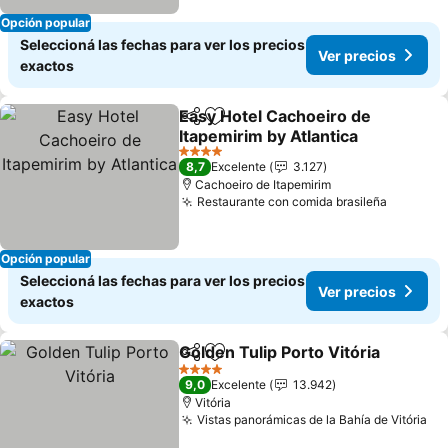
Opción popular
Seleccioná las fechas para ver los precios
Ver precios
exactos
Easy Hotel Cachoeiro de
Compartir
Añadir a favoritos
Itapemirim by Atlantica
Ver precios
4 Estrellas
8,7
Excelente
3.127
Cachoeiro de Itapemirim
Restaurante con comida brasileña
Ver pre
Opción popular
Seleccioná las fechas para ver los precios
Ver precios
exactos
Golden Tulip Porto Vitória
Compartir
Añadir a favoritos
4 Estrellas
9,0
Excelente
13.942
Vitória
Vistas panorámicas de la Bahía de Vitória
Ve