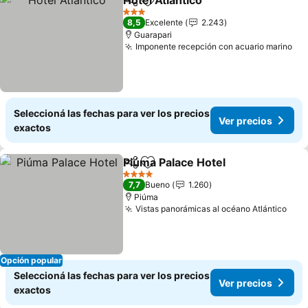
Hotel Atlântico
Compartir
Añadir a favoritos
Ver precios
3 Estrellas
8,5
Excelente
2.243
Guarapari
Imponente recepción con acuario marino
Ver
Seleccioná las fechas para ver los precios
Ver precios
exactos
Piúma Palace Hotel
Compartir
Añadir a favoritos
Ver pre
4 Estrellas
7,7
Bueno
1.260
Piúma
Vistas panorámicas al océano Atlántico
Ver 
Opción popular
Seleccioná las fechas para ver los precios
Ver precios
exactos