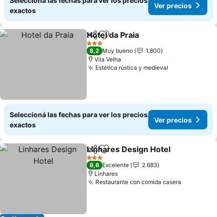
Seleccioná las fechas para ver los precios
Ver precios
exactos
Hotel da Praia
Compartir
Añadir a favoritos
Ver precios
3 Estrellas
8,2
Muy bueno
1.800
Vila Velha
Estética rústica y medieval
Ver precios
Seleccioná las fechas para ver los precios
Ver precios
exactos
Linhares Design Hotel
Compartir
Añadir a favoritos
Ver 
3 Estrellas
8,6
Excelente
2.683
Linhares
Restaurante con comida casera
Ver preci