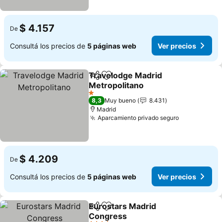
$ 4.157
De
Consultá los precios de
5 páginas web
Ver precios
Travelodge Madrid
Compartir
Añadir a favoritos
Metropolitano
Ver precios
1 Estrellas
8,3
Muy bueno
8.431
Madrid
Aparcamiento privado seguro
Ver precios
$ 4.209
De
Consultá los precios de
5 páginas web
Ver precios
Eurostars Madrid
Compartir
Añadir a favoritos
Congress