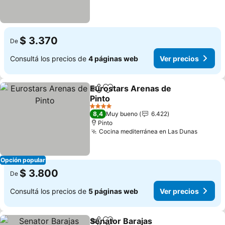
$ 3.370
De
Consultá los precios de
4 páginas web
Ver precios
Eurostars Arenas de
Compartir
Añadir a favoritos
Pinto
Ver precios
4 Estrellas
8,4
Muy bueno
6.422
Pinto
Cocina mediterránea en Las Dunas
Ver pre
Opción popular
$ 3.800
De
Consultá los precios de
5 páginas web
Ver precios
Senator Barajas