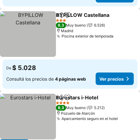
BYPILLOW Castellana
Compartir
Añadir a favoritos
Ver 
3 Estrellas
8,3
Muy bueno
6.526
Madrid
Piscina exterior de temporada
Ver precio
$ 5.028
De
Consultá los precios de
4 páginas web
Ver precios
Eurostars i-Hotel
Compartir
Añadir a favoritos
Ver preci
4 Estrellas
8,3
Muy bueno
5.212
Pozuelo de Alarcón
Aparcamiento seguro en el hotel
Ver preci