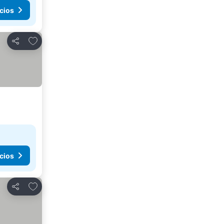
cios
Añadir a favoritos
Compartir
cios
Añadir a favoritos
Compartir