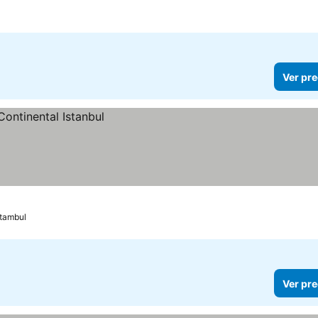
Ver pre
tambul
Ver pre