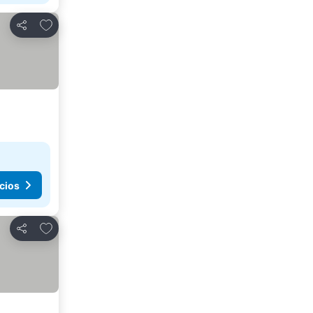
Añadir a favoritos
Compartir
cios
Añadir a favoritos
Compartir