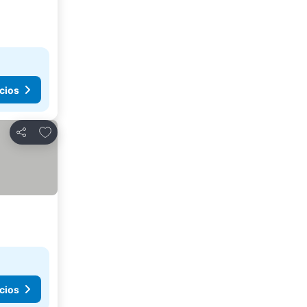
cios
Añadir a favoritos
Compartir
cios