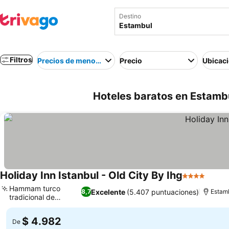
Destino
Filtros
Precios de menor a mayor
Precio
Ubicac
Hoteles baratos en Estambu
Holiday Inn Istanbul - Old City By Ihg
4 Estrellas
Hammam turco
Excelente
(5.407 puntuaciones)
8,7
Estam
tradicional de
mármol
$ 4.982
De