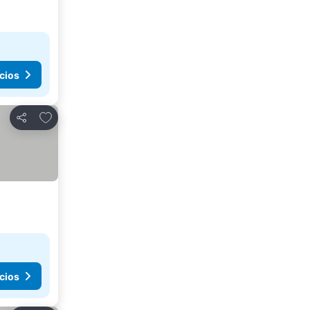
cios
Añadir a favoritos
Compartir
cios