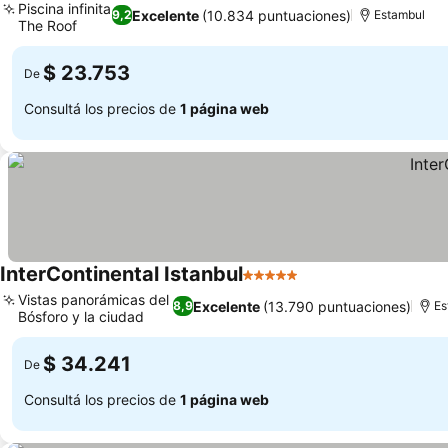
Piscina infinita
Excelente
(10.834 puntuaciones)
9,2
Estambul
The Roof
$ 23.753
De
Consultá los precios de
1 página web
InterContinental Istanbul
5 Estrellas
Vistas panorámicas del
Excelente
(13.790 puntuaciones)
8,9
Es
Bósforo y la ciudad
$ 34.241
De
Consultá los precios de
1 página web