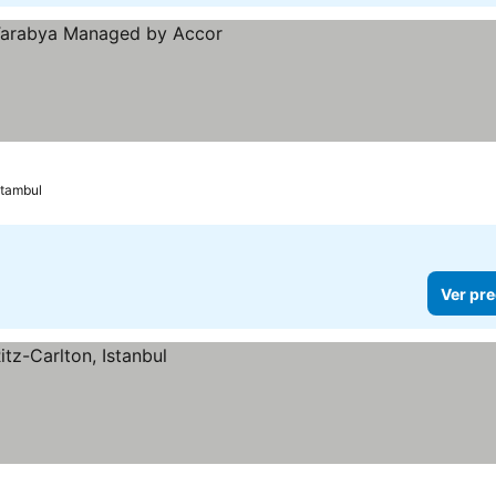
as
tambul
Ver pre