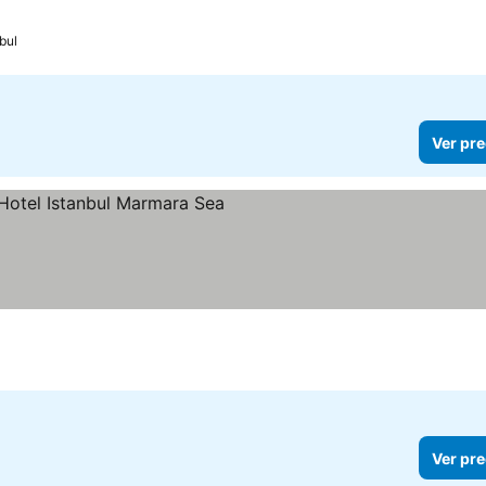
bul
Ver pre
llas
Ver pre