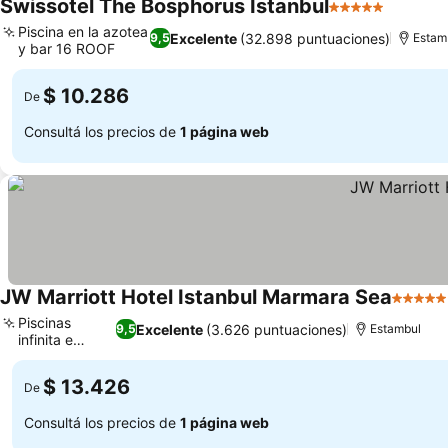
Swissotel The Bosphorus Istanbul
5 Estrellas
Piscina en la azotea
Excelente
(32.898 puntuaciones)
9,5
Estam
y bar 16 ROOF
$ 10.286
De
Consultá los precios de
1 página web
JW Marriott Hotel Istanbul Marmara Sea
5 Estre
Piscinas
Excelente
(3.626 puntuaciones)
9,5
Estambul
infinita e
interior
$ 13.426
De
Consultá los precios de
1 página web