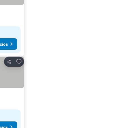
cios
Añadir a favoritos
Compartir
cios