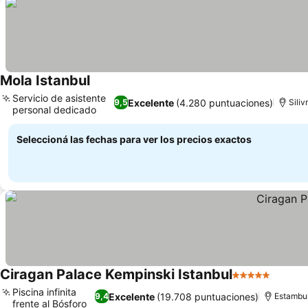
Mola Istanbul
Servicio de asistente
Excelente
(4.280 puntuaciones)
9,5
Silivr
personal dedicado
Seleccioná las fechas para ver los precios exactos
Ciragan Palace Kempinski Istanbul
5 Estrellas
Piscina infinita
Excelente
(19.708 puntuaciones)
9,4
Estambu
frente al Bósforo