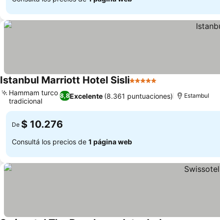
Istanbul Marriott Hotel Sisli
5 Estrellas
Hammam turco
Excelente
(8.361 puntuaciones)
8,8
Estambul
tradicional
$ 10.276
De
Consultá los precios de
1 página web