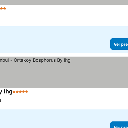
trellas
Ver pre
y Ihg
5 Estrellas
l
Ver pre