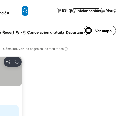
ES · $
Menú
Iniciar sesión
ación
Ver mapa
a
Resort
Wi-Fi
Cancelación gratuita
Departamento equipado
Ai
Cómo influyen los pagos en los resultados
Añadir a favoritos
Compartir