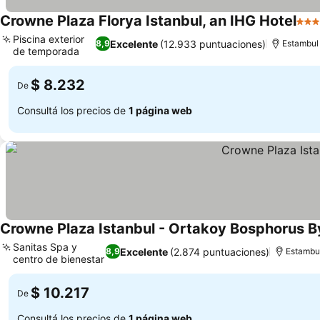
Crowne Plaza Florya Istanbul, an IHG Hotel
5 Es
Piscina exterior
Excelente
(12.933 puntuaciones)
8,9
Estambul
de temporada
$ 8.232
De
Consultá los precios de
1 página web
Crowne Plaza Istanbul - Ortakoy Bosphorus B
Sanitas Spa y
Excelente
(2.874 puntuaciones)
8,9
Estambu
centro de bienestar
$ 10.217
De
Consultá los precios de
1 página web