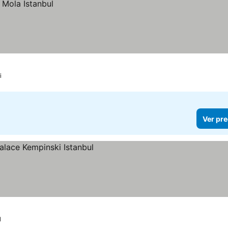
i
Ver pre
l