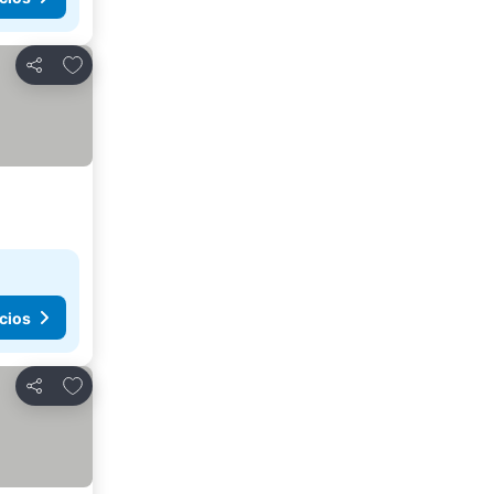
Añadir a favoritos
Compartir
cios
Añadir a favoritos
Compartir