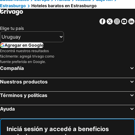
Estrasburgo
Hoteles baratos en Estrasburgo
Hôtel de l'Europe by HappyCulture
Hôtel De L'Ill
Le Kleber Hotel
ClapClap Hôtel Strasbourg
Facebook
Twitter
Insta
Yo
Regent Contades
Hotel Victoria
Elige tu país
Mercure Strasbourg Centre Petite France
Logis Hôtel Restaurant Au Cerf d'Or
ibis Styles Strasbourg Centre Petite France
EtC...Hôtel - Strasbourg Hyper Centre
Agregar en Google
Encontrá nuestros resultados
L'EUROSEBASTOPOL
fácilmente: agregá trivago como
fuente preferida en Google.
Compañía
Nuestros productos
Términos y políticas
Ayuda
Iniciá sesión y accedé a beneficios