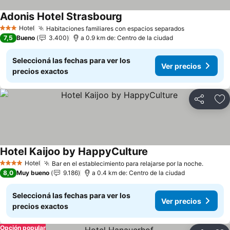
Adonis Hotel Strasbourg
Ver precios
Hotel
Habitaciones familiares con espacios separados
Ver precios
3 Estrellas
7,5
Bueno
3.400
a 0.9 km de: Centro de la ciudad
Seleccioná las fechas para ver los
Ver precios
precios exactos
Compartir
Añ
Hotel Kaijoo by HappyCulture
Ver precios
Hotel
Bar en el establecimiento para relajarse por la noche.
Ver pr
4 Estrellas
8,0
Muy bueno
9.186
a 0.4 km de: Centro de la ciudad
Seleccioná las fechas para ver los
Ver precios
precios exactos
Opción popular