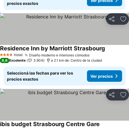
Ver precios
precios exactos
Compartir
Añ
Residence Inn by Marriott Strasbourg
Ver precio
Hotel
Diseño moderno e interiores cómodos
Ver precios
4 Estrellas
8,6
Excelente
3.904
a 2.1 km de: Centro de la ciudad
Seleccioná las fechas para ver los
Ver precios
precios exactos
Compartir
Añ
ibis budget Strasbourg Centre Gare
Ver precios