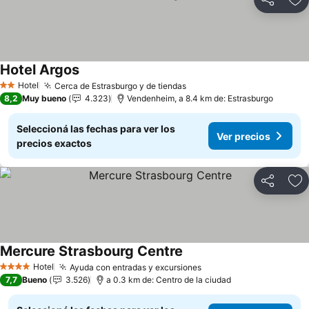
Compartir
Añ
Hotel Argos
Ver precios
Hotel
Cerca de Estrasburgo y de tiendas
Ver precios
2 Estrellas
8,2
Muy bueno
4.323
Vendenheim, a 8.4 km de: Estrasburgo
Seleccioná las fechas para ver los
Ver precios
precios exactos
Compartir
Añ
Mercure Strasbourg Centre
Ver precios
Hotel
Ayuda con entradas y excursiones
Ver precios
4 Estrellas
7,7
Bueno
3.526
a 0.3 km de: Centro de la ciudad