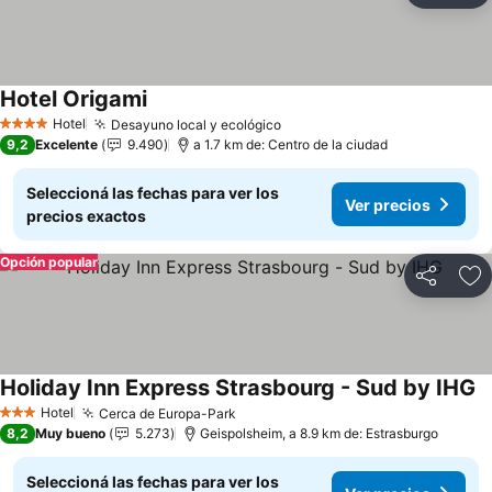
Hotel Origami
Ver precios
Hotel
Desayuno local y ecológico
Ver precios
4 Estrellas
9,2
Excelente
9.490
a 1.7 km de: Centro de la ciudad
Seleccioná las fechas para ver los
Ver precios
precios exactos
Opción popular
Compartir
Añ
Holiday Inn Express Strasbourg - Sud by IHG
Ve
Hotel
Cerca de Europa-Park
Ver precios
3 Estrellas
8,2
Muy bueno
5.273
Geispolsheim, a 8.9 km de: Estrasburgo
Seleccioná las fechas para ver los