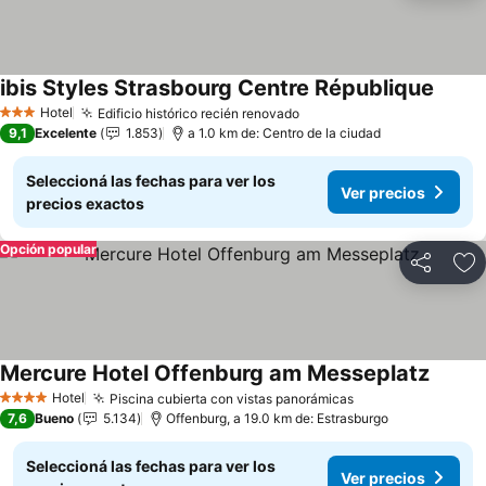
ibis Styles Strasbourg Centre République
Ver pr
Hotel
Edificio histórico recién renovado
Ver precios
3 Estrellas
9,1
Excelente
1.853
a 1.0 km de: Centro de la ciudad
Seleccioná las fechas para ver los
Ver precios
precios exactos
Opción popular
Compartir
Añ
Mercure Hotel Offenburg am Messeplatz
Ver pr
Hotel
Piscina cubierta con vistas panorámicas
Ver precios
4 Estrellas
7,6
Bueno
5.134
Offenburg, a 19.0 km de: Estrasburgo
Seleccioná las fechas para ver los
Ver precios