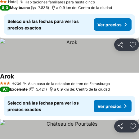
Hotel
Habitaciones familiares para hasta cinco
Ver precios
2 Estrellas
8,0
Muy bueno
7.835
a 0.9 km de: Centro de la ciudad
Seleccioná las fechas para ver los
Ver precios
precios exactos
Compartir
Añ
Arok
Ver precios
Hotel
A un paso de la estación de tren de Estrasburgo
Ver precios
3 Estrellas
9,1
Excelente
5.421
a 0.9 km de: Centro de la ciudad
Seleccioná las fechas para ver los
Ver precios
precios exactos
Compartir
Añ