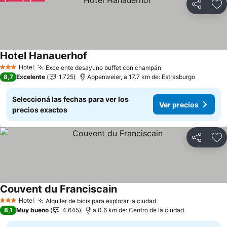
Compartir
Añ
Hotel Hanauerhof
Ver precios
Hotel
Excelente desayuno buffet con champán
Ver precios
3 Estrellas
8,7
Excelente
1.725
Appenweier, a 17.7 km de: Estrasburgo
Seleccioná las fechas para ver los
Ver precios
precios exactos
Compartir
Añ
Couvent du Franciscain
Ver precios
Hotel
Alquiler de bicis para explorar la ciudad
Ver precios
3 Estrellas
8,1
Muy bueno
4.645
a 0.6 km de: Centro de la ciudad