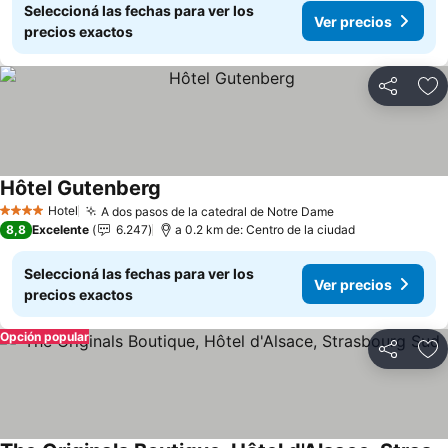
Seleccioná las fechas para ver los
Ver precios
precios exactos
Compartir
Añ
Hôtel Gutenberg
Ver precios
Hotel
A dos pasos de la catedral de Notre Dame
Ver precios
4 Estrellas
8,8
Excelente
6.247
a 0.2 km de: Centro de la ciudad
Seleccioná las fechas para ver los
Ver precios
precios exactos
Opción popular
Compartir
Añ