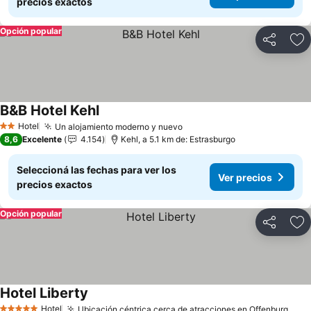
precios exactos
Opción popular
Compartir
Añ
B&B Hotel Kehl
Ver precios
Hotel
Un alojamiento moderno y nuevo
Ver precios
2 Estrellas
8,6
Excelente
4.154
Kehl, a 5.1 km de: Estrasburgo
Seleccioná las fechas para ver los
Ver precios
precios exactos
Opción popular
Compartir
Añ
Hotel Liberty
Ver precios
Hotel
Ubicación céntrica cerca de atracciones en Offenburg