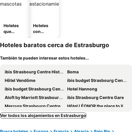
Hoteles
Hoteles
que
con
aceptan
estaciona
mascotas
miento
Hoteles baratos cerca de Estrasburgo
También te pueden interesar estos hoteles...
ibis Strasbourg Centre Historique
Boma
Hôtel Vendôme
ibis budget Strasbourg Centre Republique
ibis budget Strasbourg Centre Gare
Hotel Hannong
Aloft by Marriott Strasbourg City Centre
ibis Strasbourg Centre Gare
Mercure Strasbourg Centre
Hôtel LÉONOR the place to live By Stay Collection
ibis Strasbourg Centre Halles
Arok
Ver todos los alojamientos en Estrasburgo
Holiday Inn Express Strasbourg - Centre By Ihg
Hôtel Gutenberg
Busca hoteles
Europa
Francia
Alsacia
Bajo Rin
Hotel Rohan
Le Grand Hotel