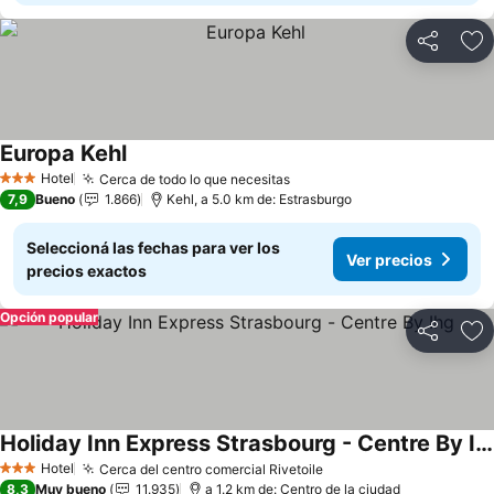
Compartir
Añ
Europa Kehl
Ver precios
Hotel
Cerca de todo lo que necesitas
Ver precios
3 Estrellas
7,9
Bueno
1.866
Kehl, a 5.0 km de: Estrasburgo
Seleccioná las fechas para ver los
Ver precios
precios exactos
Opción popular
Compartir
Añ
Holiday Inn Express Strasbourg - Centre By Ihg
Ver precios
Hotel
Cerca del centro comercial Rivetoile
Ver precios
3 Estrellas
8,3
Muy bueno
11.935
a 1.2 km de: Centro de la ciudad