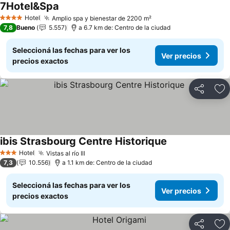
7Hotel&Spa
Ver precios
Hotel
Amplio spa y bienestar de 2200 m²
Ver precios
4 Estrellas
7,8
Bueno
5.557
a 6.7 km de: Centro de la ciudad
Seleccioná las fechas para ver los
Ver precios
precios exactos
Compartir
Añ
ibis Strasbourg Centre Historique
Ver precios
Hotel
Vistas al río Ill
Ver precios
3 Estrellas
7,3
10.556
a 1.1 km de: Centro de la ciudad
Seleccioná las fechas para ver los
Ver precios
precios exactos
Compartir
Añ