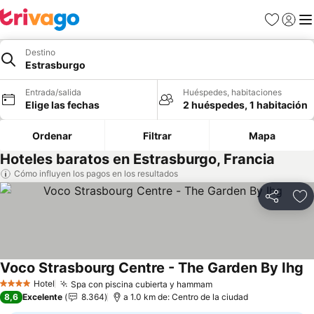
Favoritos
Iniciar 
Me
Destino
Estrasburgo
Entrada/salida
Huéspedes, habitaciones
Elige las fechas
2 huéspedes, 1 habitación
Ordenar
Filtrar
Mapa
Hoteles baratos en Estrasburgo, Francia
Cómo influyen los pagos en los resultados
Compartir
Añ
Voco Strasbourg Centre - The Garden By Ihg
Ve
Hotel
Spa con piscina cubierta y hammam
Ver precios
4 Estrellas
8,6
Excelente
8.364
a 1.0 km de: Centro de la ciudad