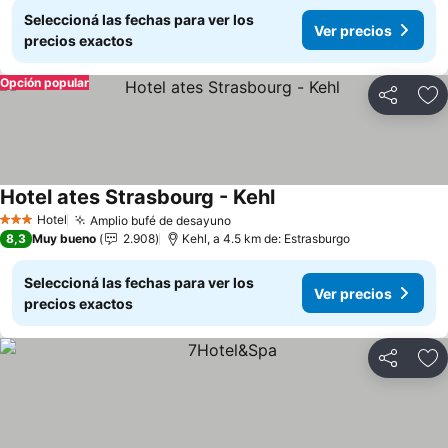
Seleccioná las fechas para ver los
Ver precios
precios exactos
Opción popular
Compartir
Añ
Hotel ates Strasbourg - Kehl
Ver precios
Hotel
Amplio bufé de desayuno
Ver precios
3 Estrellas
8,3
Muy bueno
2.908
Kehl, a 4.5 km de: Estrasburgo
Seleccioná las fechas para ver los
Ver precios
precios exactos
Compartir
Añ