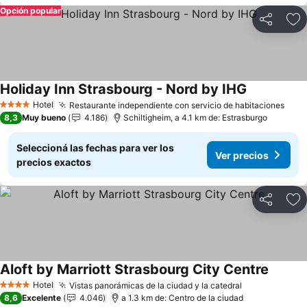
Opción popular
Compartir
Añ
Holiday Inn Strasbourg - Nord by IHG
Ver precios
Hotel
Restaurante independiente con servicio de habitaciones
Ver 
4 Estrellas
8,3
Muy bueno
4.186
Schiltigheim, a 4.1 km de: Estrasburgo
Seleccioná las fechas para ver los
Ver precios
precios exactos
Compartir
Añ
Aloft by Marriott Strasbourg City Centre
Ver pre
Hotel
Vistas panorámicas de la ciudad y la catedral
Ver precios
4 Estrellas
8,6
Excelente
4.046
a 1.3 km de: Centro de la ciudad