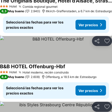
The Originals Boutique, Hôtel d'Alsace, Strasbourg Sud
Ver precios
Hotel
Comida regional gourmet
Ver precios
3 Estrellas
8,3
Muy bueno
2.940
Illkirch-Graffenstaden, a 6.7 km de: Estrasburgo
Seleccioná las fechas para ver los
Ver precios
precios exactos
Compartir
Añ
B&B HOTEL Offenburg-Hbf
Ver precios
Hotel
Hotel moderno, recién construido
Ver precios
3 Estrellas
8,4
Muy bueno
2.608
Offenburg, a 18.5 km de: Estrasburgo
Seleccioná las fechas para ver los
Ver precios
precios exactos
Compartir
Añ