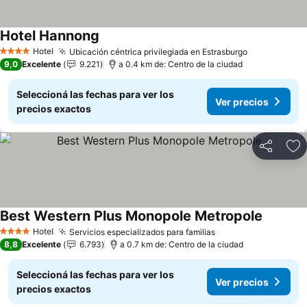
Hotel Hannong
Ver precios
Hotel
Ubicación céntrica privilegiada en Estrasburgo
Ver precios
4 Estrellas
9,0
Excelente
9.221
a 0.4 km de: Centro de la ciudad
Seleccioná las fechas para ver los
Ver precios
precios exactos
Compartir
Añ
Best Western Plus Monopole Metropole
Ver prec
Hotel
Servicios especializados para familias
Ver precios
4 Estrellas
8,8
Excelente
6.793
a 0.7 km de: Centro de la ciudad
Seleccioná las fechas para ver los
Ver precios
precios exactos