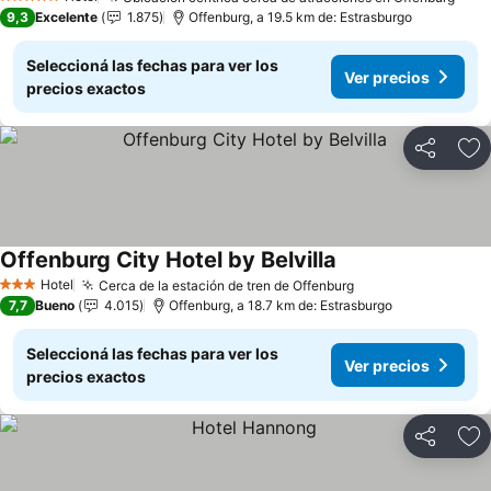
Ver 
5 Estrellas
9,3
Excelente
1.875
Offenburg, a 19.5 km de: Estrasburgo
Seleccioná las fechas para ver los
Ver precios
precios exactos
Compartir
Añ
Offenburg City Hotel by Belvilla
Ver precios
Hotel
Cerca de la estación de tren de Offenburg
Ver precios
3 Estrellas
7,7
Bueno
4.015
Offenburg, a 18.7 km de: Estrasburgo
Seleccioná las fechas para ver los
Ver precios
precios exactos
Compartir
Añ