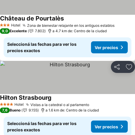
Château de Pourtalès
Ver precios
Hotel
Zona de bienestar relajante en los antiguos establos
Ver prec
3 Estrellas
9,0
Excelente
7.802
a 4.7 km de: Centro de la ciudad
Seleccioná las fechas para ver los
Ver precios
precios exactos
Compartir
Añ
Hilton Strasbourg
Ver precios
Hotel
Vistas a la catedral o al parlamento
Ver precios
4 Estrellas
7,6
Bueno
9.155
a 1.6 km de: Centro de la ciudad
Seleccioná las fechas para ver los
Ver precios
precios exactos