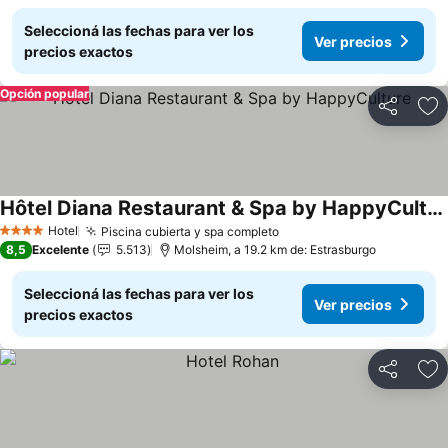
Seleccioná las fechas para ver los
Ver precios
precios exactos
Opción popular
Compartir
Añ
Hôtel Diana Restaurant & Spa by HappyCulture
Ver precios
Hotel
Piscina cubierta y spa completo
Ver precios
4 Estrellas
8,5
Excelente
5.513
Molsheim, a 19.2 km de: Estrasburgo
Seleccioná las fechas para ver los
Ver precios
precios exactos
Compartir
Añ