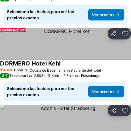
Seleccioná las fechas para ver los
Ver precios
precios exactos
Opción popular
Compartir
Añ
DORMERO Hotel Kehl
Ver precios
Hotel
Cocina de Baden en el restaurante del hotel
Ver precios
4 Estrellas
8,7
Excelente
2.503
Kehl, a 5.8 km de: Estrasburgo
Seleccioná las fechas para ver los
Ver precios
precios exactos
Compartir
Añ