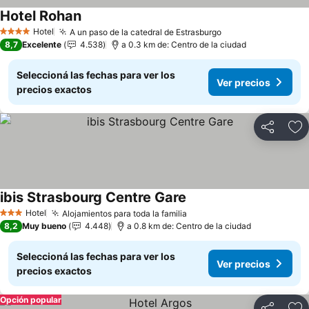
Hotel Rohan
Ver precios
Hotel
A un paso de la catedral de Estrasburgo
Ver precios
4 Estrellas
8,7
Excelente
4.538
a 0.3 km de: Centro de la ciudad
Seleccioná las fechas para ver los
Ver precios
precios exactos
Compartir
Añ
ibis Strasbourg Centre Gare
Ver precios
Hotel
Alojamientos para toda la familia
Ver precios
3 Estrellas
8,2
Muy bueno
4.448
a 0.8 km de: Centro de la ciudad
Seleccioná las fechas para ver los
Ver precios
precios exactos
Opción popular