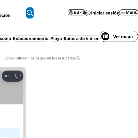
ES · $
Menú
Iniciar sesión
ación
Ver mapa
iscina
Estacionamiento
Playa
Bañera de hidromasaje
Resort
Dep
Cómo influyen los pagos en los resultados
Añadir a favoritos
Compartir