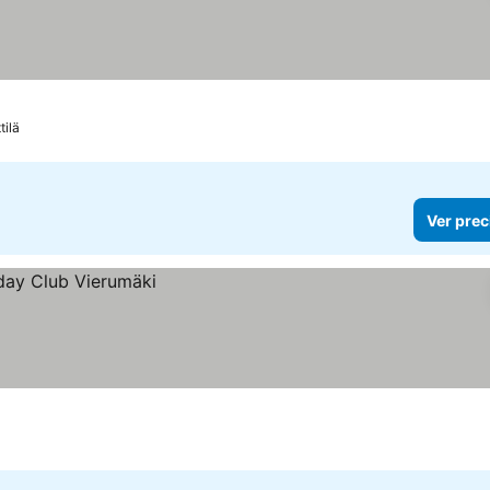
ttilä
Ver prec