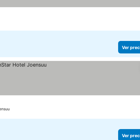
Ver prec
ensuu
Ver prec