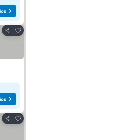
ios
Añadir a favoritos
Compartir
ios
Añadir a favoritos
Compartir