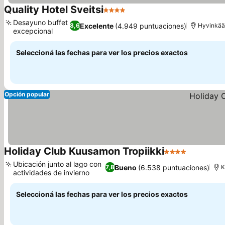
Quality Hotel Sveitsi
4 Estrellas
Desayuno buffet
Excelente
(4.949 puntuaciones)
8,6
Hyvinkää
excepcional
Seleccioná las fechas para ver los precios exactos
Opción popular
Holiday Club Kuusamon Tropiikki
4 Estrellas
Ubicación junto al lago con
Bueno
(6.538 puntuaciones)
7,8
K
actividades de invierno
Seleccioná las fechas para ver los precios exactos