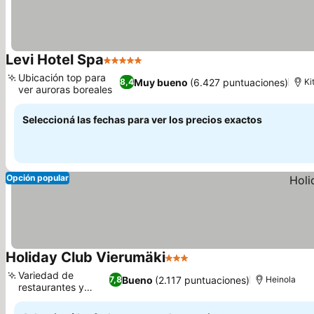
Levi Hotel Spa
5 Estrellas
Ubicación top para
Muy bueno
(6.427 puntuaciones)
8,4
Ki
ver auroras boreales
Seleccioná las fechas para ver los precios exactos
Opción popular
Holiday Club Vierumäki
3 Estrellas
Variedad de
Bueno
(2.117 puntuaciones)
7,8
Heinola
restaurantes y
pubs