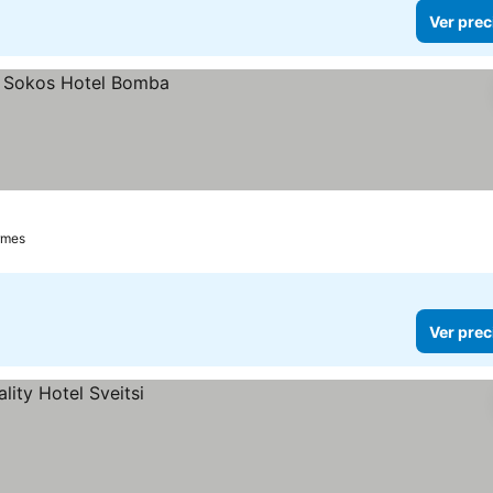
Ver prec
rmes
Ver prec