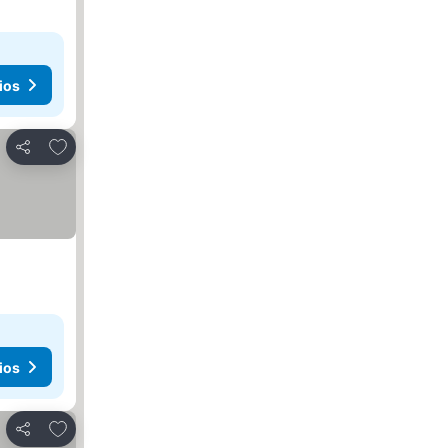
ios
Añadir a favoritos
Compartir
ios
Añadir a favoritos
Compartir