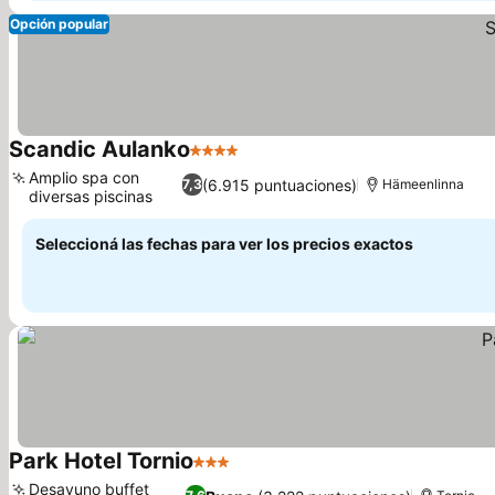
Opción popular
Scandic Aulanko
4 Estrellas
Amplio spa con
(6.915 puntuaciones)
7,3
Hämeenlinna
diversas piscinas
Seleccioná las fechas para ver los precios exactos
Park Hotel Tornio
3 Estrellas
Desayuno buffet