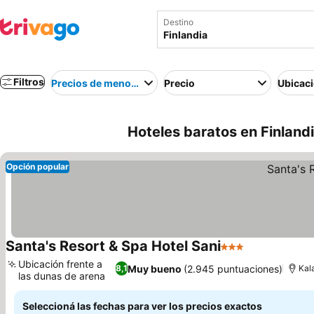
Destino
Filtros
Precios de menor a mayor
Precio
Ubicac
Hoteles baratos en Finland
Opción popular
Santa's Resort & Spa Hotel Sani
3 Estrellas
Ubicación frente a
Muy bueno
(2.945 puntuaciones)
8,1
Kal
las dunas de arena
Seleccioná las fechas para ver los precios exactos