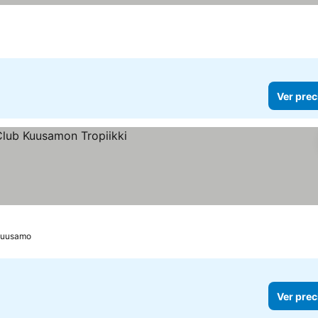
Ver prec
uusamo
Ver prec