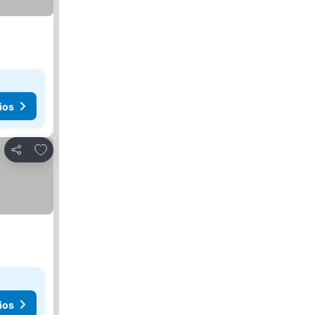
ios
Añadir a favoritos
Compartir
ios