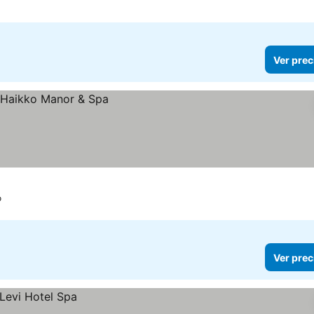
Ver prec
o
Ver prec