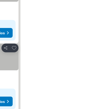
ios
Añadir a favoritos
Compartir
ios