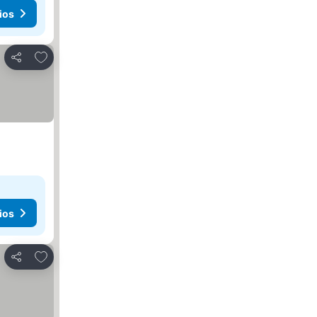
ios
Añadir a favoritos
Compartir
ios
Añadir a favoritos
Compartir