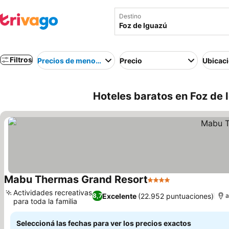
Destino
Filtros
Precios de menor a mayor
Precio
Ubicac
Hoteles baratos en Foz de I
Mabu Thermas Grand Resort
4 Estrellas
Actividades recreativas
Excelente
(22.952 puntuaciones)
8,7
a
para toda la familia
Seleccioná las fechas para ver los precios exactos