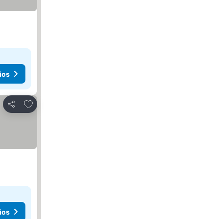
ios
Añadir a favoritos
Compartir
ios