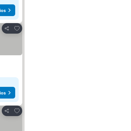
ios
Añadir a favoritos
Compartir
ios
Añadir a favoritos
Compartir