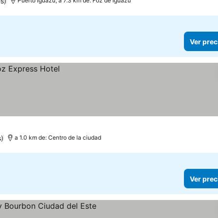
s)
Puerto Iguazú, a 7.3 km de: Foz de Iguazú
Ver prec
s)
a 1.0 km de: Centro de la ciudad
Ver prec