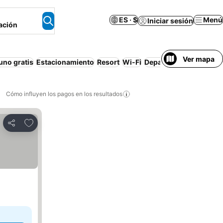
ES · $
Menú
Iniciar sesión
ación
Ver mapa
no gratis
Estacionamiento
Resort
Wi-Fi
Departamento equipa
Cómo influyen los pagos en los resultados
Añadir a favoritos
Compartir