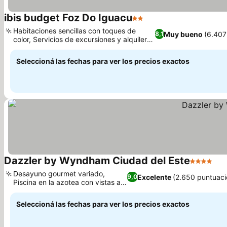
ibis budget Foz Do Iguacu
2 Estrellas
Habitaciones sencillas con toques de
Muy bueno
(6.407
8,1
color, Servicios de excursiones y alquiler
de coches en el hotel
Seleccioná las fechas para ver los precios exactos
Dazzler by Wyndham Ciudad del Este
4 Estrella
Desayuno gourmet variado,
Excelente
(2.650 puntuaci
9,0
Piscina en la azotea con vistas a
la ciudad
Seleccioná las fechas para ver los precios exactos