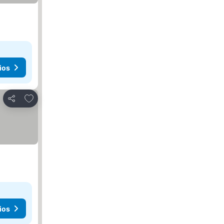
ios
Añadir a favoritos
Compartir
ios