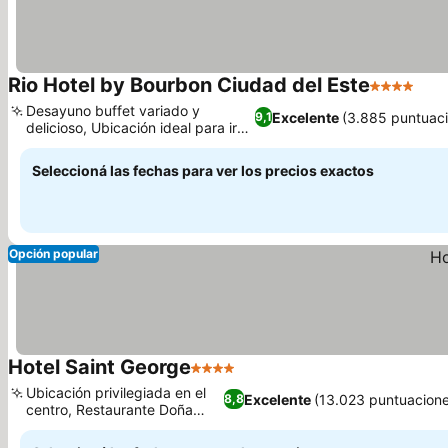
Rio Hotel by Bourbon Ciudad del Este
4 Estrellas
Desayuno buffet variado y
Excelente
(3.885 puntuac
9,1
delicioso, Ubicación ideal para ir
de compras
Seleccioná las fechas para ver los precios exactos
Opción popular
Hotel Saint George
4 Estrellas
Ubicación privilegiada en el
Excelente
(13.023 puntuacion
8,8
centro, Restaurante Doña
María