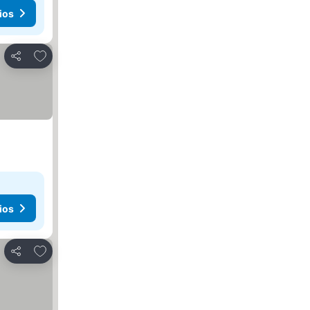
ios
Añadir a favoritos
Compartir
ios
Añadir a favoritos
Compartir