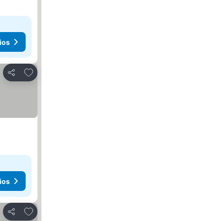
ios
Añadir a favoritos
Compartir
ios
Añadir a favoritos
Compartir