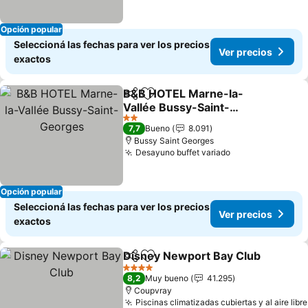
Opción popular
Seleccioná las fechas para ver los precios
Ver precios
exactos
B&B HOTEL Marne-la-
Compartir
Añadir a favoritos
Vallée Bussy-Saint-
Georges
Ver precios
2 Estrellas
7,7
Bueno
8.091
Bussy Saint Georges
Desayuno buffet variado
Ver precios
Opción popular
Seleccioná las fechas para ver los precios
Ver precios
exactos
Disney Newport Bay Club
Compartir
Añadir a favoritos
4 Estrellas
8,2
Muy bueno
41.295
Coupvray
Piscinas climatizadas cubiertas y al aire libre