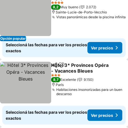
Compartir
Añadir a favoritos
Ver precios
4 Estrellas
8,2
Muy bueno
2.072
Sainte-Lucie-de-Porto-Vecchio
Vistas panorámicas desde la piscina infinita
V
Opción popular
Seleccioná las fechas para ver los precios
Ver precios
exactos
Hôtel 3* Provinces Opéra
Compartir
Añadir a favoritos
- Vacances Bleues
Ver precios
3 Estrellas
8,7
Excelente
9.150
París
Habitaciones insonorizadas para un buen
descanso
Seleccioná las fechas para ver los precios
Ver precios
exactos