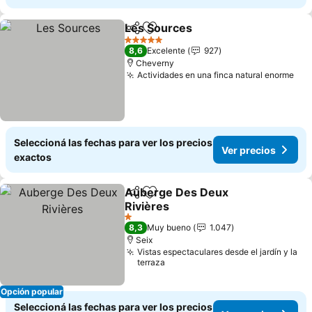
Les Sources
Compartir
Añadir a favoritos
Ver precios
5 Estrellas
8,6
Excelente
927
Cheverny
Actividades en una finca natural enorme
Ver
Seleccioná las fechas para ver los precios
Ver precios
exactos
Auberge Des Deux
Compartir
Añadir a favoritos
Rivières
Ver precios
1 Estrellas
8,3
Muy bueno
1.047
Seix
Vistas espectaculares desde el jardín y la
terraza
Opción popular
Seleccioná las fechas para ver los precios