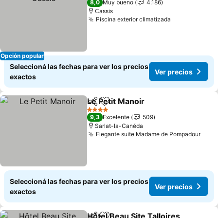
8,0
Muy bueno
4.186
Cassis
Piscina exterior climatizada
Ver precios
Opción popular
Seleccioná las fechas para ver los precios
Ver precios
exactos
Le Petit Manoir
Compartir
Añadir a favoritos
Ver precios
4 Estrellas
9,3
Excelente
509
Sarlat-la-Canéda
Elegante suite Madame de Pompadour
Ver 
Seleccioná las fechas para ver los precios
Ver precios
exactos
Hôtel Beau Site Talloires