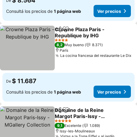
$ 8.564
De
Consultá los precios de
1 página web
Ver precios
Crowne Plaza Paris -
Compartir
Añadir a favoritos
Republique by IHG
Ver precios
4 Estrellas
8,2
Muy bueno
8.371
París
La cocina francesa del restaurante Le Dix
Ve
$ 11.687
De
Consultá los precios de
1 página web
Ver precios
Domaine de la Reine
Compartir
Añadir a favoritos
Margot Paris-Issy -
MGallery Collection
Ver precios
5 Estrellas
9,1
Excelente
1.089
Issy-les-Moulineaux
Vistas a la Torre Eiffel y al jardín