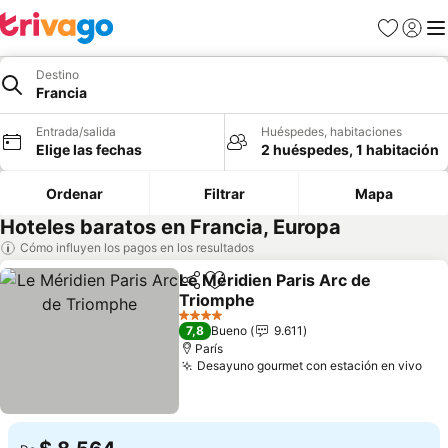
Favoritos
Iniciar 
Me
Destino
Francia
Entrada/salida
Huéspedes, habitaciones
Elige las fechas
2 huéspedes, 1 habitación
Ordenar
Filtrar
Mapa
Hoteles baratos en Francia, Europa
Cómo influyen los pagos en los resultados
Le Méridien Paris Arc de
Compartir
Añadir a favoritos
Triomphe
Ver precios
4 Estrellas
7,8
Bueno
9.611
París
Desayuno gourmet con estación en vivo
Ver