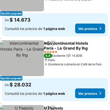
Ver preci
Opción popular
$ 14.673
De
Consultá los precios de
1 página web
Ver precios
Intercontinental Hotels
Compartir
Añadir a favoritos
Paris - Le Grand By Ihg
Ver precios
5 Estrellas
8,8
Excelente
14.829
París
Excelencia culinaria en Café de la Paix
Ver 
Opción popular
$ 28.032
De
Consultá los precios de
1 página web
Ver precios
U Paesolu