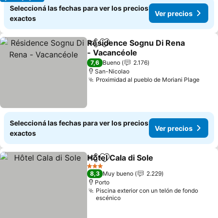
Seleccioná las fechas para ver los precios
Ver precios
exactos
Résidence Sognu Di Rena
Compartir
Añadir a favoritos
- Vacancéole
Ver precios
7,6
Bueno
2.176
San-Nicolao
Proximidad al pueblo de Moriani Plage
Ver 
Seleccioná las fechas para ver los precios
Ver precios
exactos
Hôtel Cala di Sole
Compartir
Añadir a favoritos
Ver prec
3 Estrellas
8,3
Muy bueno
2.229
Porto
Piscina exterior con un telón de fondo
escénico