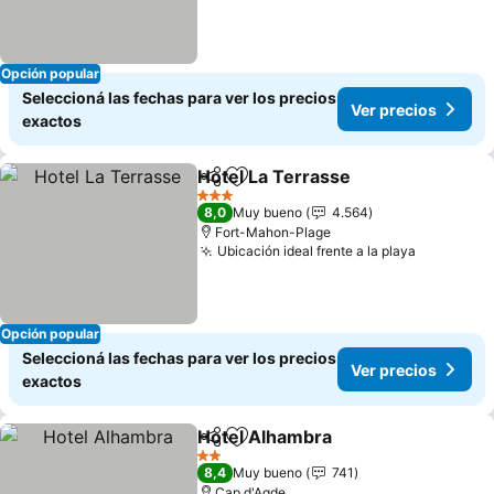
Opción popular
Seleccioná las fechas para ver los precios
Ver precios
exactos
Hotel La Terrasse
Compartir
Añadir a favoritos
Ver prec
3 Estrellas
8,0
Muy bueno
4.564
Fort-Mahon-Plage
Ubicación ideal frente a la playa
Ver preci
Opción popular
Seleccioná las fechas para ver los precios
Ver precios
exactos
Hotel Alhambra
Compartir
Añadir a favoritos
Ver precio
2 Estrellas
8,4
Muy bueno
741
Cap d'Agde