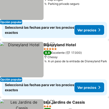
Parking privado seguro
Ver precios
Opción popular
Seleccioná las fechas para ver los precios
Ver precios
exactos
Disneyland Hotel
Compartir
Añadir a favoritos
Ver preci
5 Estrellas
8,8
Excelente
17.000
Chessy
A un paso de la entrada de Disneyland Park
V
Opción popular
Seleccioná las fechas para ver los precios
Ver precios
exactos
Les Jardins de Cassis
Compartir
Añadir a favoritos
Ver 
3 Estrellas