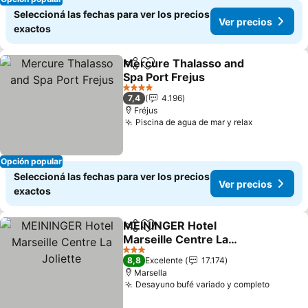
Seleccioná las fechas para ver los precios
Ver precios
exactos
Mercure Thalasso and
Compartir
Añadir a favoritos
Spa Port Frejus
Ver precios
4 Estrellas
7,4
4.196
Fréjus
Piscina de agua de mar y relax
Ver precio
Opción popular
Seleccioná las fechas para ver los precios
Ver precios
exactos
MEININGER Hotel
Compartir
Añadir a favoritos
Marseille Centre La
Joliette
Ver precios
3 Estrellas
8,8
Excelente
17.174
Marsella
Desayuno bufé variado y completo
Ver pre