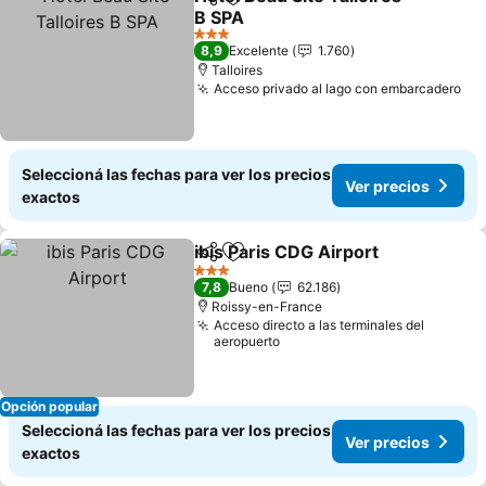
Compartir
Añadir a favoritos
B SPA
Ver precios
3 Estrellas
8,9
Excelente
1.760
Talloires
Acceso privado al lago con embarcadero
Ver
Seleccioná las fechas para ver los precios
Ver precios
exactos
ibis Paris CDG Airport
Compartir
Añadir a favoritos
Ver 
3 Estrellas
7,8
Bueno
62.186
Roissy-en-France
Acceso directo a las terminales del
aeropuerto
Opción popular
Seleccioná las fechas para ver los precios
Ver precios
exactos