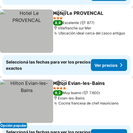
Hotel Le PROVENCAL
Compartir
Añadir a favoritos
Ver 
3 Estrellas
8,9
Excelente
877
Villefranche sur Mer
Ubicación ideal cerca del casco antiguo
Ver
Seleccioná las fechas para ver los precios
Ver precios
exactos
Hilton Evian-les-Bains
Compartir
Añadir a favoritos
Ver 
4 Estrellas
8,2
Muy bueno
7.600
Évian-les-Bains
Cocina francesa de chef mauriciano
Ver pr
Opción popular
Seleccioná las fechas para ver los precios