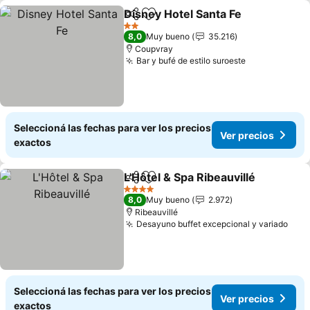
Disney Hotel Santa Fe
Compartir
Añadir a favoritos
Ver 
2 Estrellas
8,0
Muy bueno
35.216
Coupvray
Bar y bufé de estilo suroeste
Ver precios
Seleccioná las fechas para ver los precios
Ver precios
exactos
L'Hôtel & Spa Ribeauvillé
Compartir
Añadir a favoritos
Ve
4 Estrellas
8,0
Muy bueno
2.972
Ribeauvillé
Desayuno buffet excepcional y variado
Ver 
Seleccioná las fechas para ver los precios
Ver precios
exactos