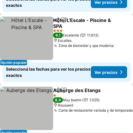
Ver precios
exactos
Hôtel L'Escale - Piscine &
Compartir
Añadir a favoritos
SPA
Ver precios
3 Estrellas
9,1
Excelente
11.613
Escalles
Zona de bienestar y spa moderna
Ver prec
Opción popular
Seleccioná las fechas para ver los precios
Ver precios
exactos
Auberge des Etangs
Compartir
Añadir a favoritos
Ver p
1 Estrellas
8,4
Muy bueno
1.025
Roussent
Carta de restaurante variada y de temporada
Opción popular