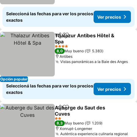
Seleccioná las fechas para ver los precios
Ver precios
exactos
Thalazur Antibes Hôtel &
Compartir
Añadir a favoritos
Spa
Ver precios
4 Estrellas
8,0
Muy bueno
5.383
Antibes
Vistas panorámicas a la Baie des Anges
Ver
Opción popular
Seleccioná las fechas para ver los precios
Ver precios
exactos
Auberge du Saut des
Compartir
Añadir a favoritos
Cuves
Ver precios
2 Estrellas
8,3
Muy bueno
1.209
Xonrupt-Longemer
Auténtica experiencia culinaria regional
Ver