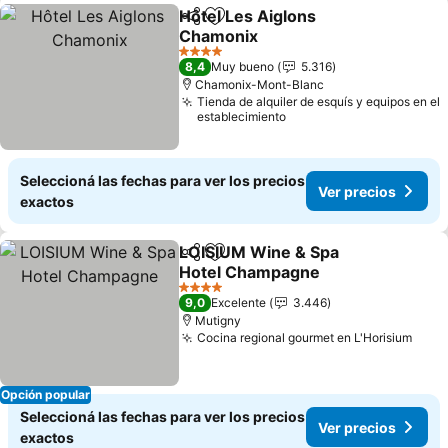
Hôtel Les Aiglons
Compartir
Añadir a favoritos
Chamonix
Ver precios
4 Estrellas
8,4
Muy bueno
5.316
Chamonix-Mont-Blanc
Tienda de alquiler de esquís y equipos en el
establecimiento
Seleccioná las fechas para ver los precios
Ver precios
exactos
LOISIUM Wine & Spa
Compartir
Añadir a favoritos
Hotel Champagne
Ver precios
4 Estrellas
9,0
Excelente
3.446
Mutigny
Cocina regional gourmet en L'Horisium
Ver 
Opción popular
Seleccioná las fechas para ver los precios
Ver precios
exactos