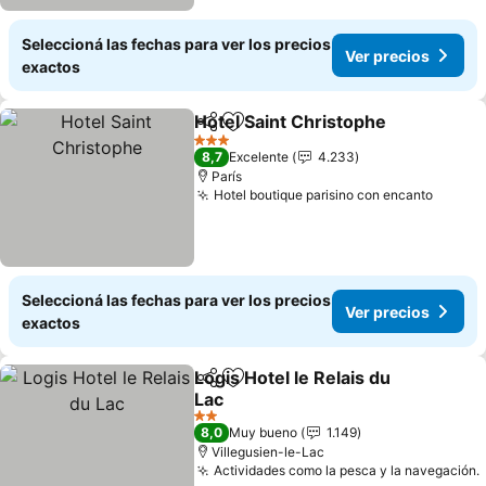
Seleccioná las fechas para ver los precios
Ver precios
exactos
Hotel Saint Christophe
Compartir
Añadir a favoritos
Ver
3 Estrellas
8,7
Excelente
4.233
París
Hotel boutique parisino con encanto
Ver pr
Seleccioná las fechas para ver los precios
Ver precios
exactos
Logis Hotel le Relais du
Compartir
Añadir a favoritos
Lac
Ver precios
2 Estrellas
8,0
Muy bueno
1.149
Villegusien-le-Lac
Actividades como la pesca y la navegación.