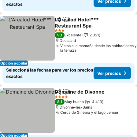
Ver precios
exactos
L'Arcalod Hotel***
Compartir
Añadir a favoritos
Restaurant Spa
Ver precios
3 Estrellas
9,1
Excelente
2.321
Doussard
Vistas a la montaña desde las habitaciones y
la terraza
Opción popular
Seleccioná las fechas para ver los precios
Ver precios
exactos
Domaine de Divonne
Compartir
Añadir a favoritos
Ver p
4 Estrellas
8,1
Muy bueno
4.413
Divonne-les-Bains
Cerca de Ginebra y el lago Lemán
Ver prec
Opción popular