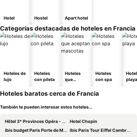
Hotel
Hostel
Apart hotel
Categorías destacadas de hoteles en Francia
Hoteles de
Hoteles
Hoteles
Hoteles
Hotel
lujo
con pileta
que
con spa
play
aceptan
mascotas
Hoteles baratos cerca de Francia
También te pueden interesar estos hoteles...
Hôtel 3* Provinces Opéra - Vacances Bleues
Hotel Chopin
ibis budget Paris Porte de Montmartre
ibis Paris Tour Eiffel Cambronne 15ème