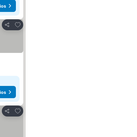
ios
Añadir a favoritos
Compartir
ios
Añadir a favoritos
Compartir