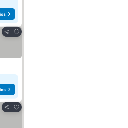
ios
Añadir a favoritos
Compartir
ios
Añadir a favoritos
Compartir