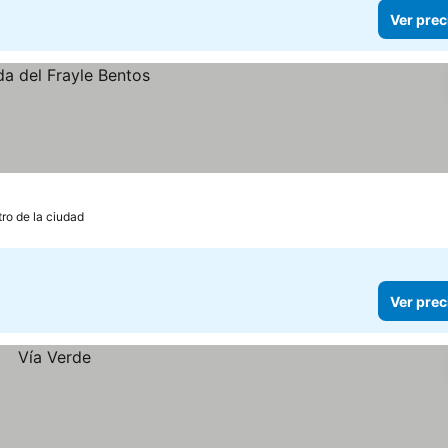
Ver prec
tro de la ciudad
Ver prec