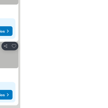
ios
Añadir a favoritos
Compartir
ios