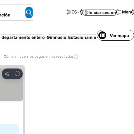
ES · $
Menú
Iniciar sesión
ación
Ver mapa
o departamento entero
Gimnasio
Estacionamiento
Desayuno grat
Cómo influyen los pagos en los resultados
Añadir a favoritos
Compartir