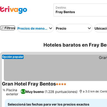
Destino
Filtros
Precios de menor a mayor
Precio
Ubicac
Hoteles baratos en Fray B
Opción popular
Gran Hotel Fray Bentos
4 Estrellas
Piscina
Muy bueno
(1.228 puntuaciones)
8,3
a 3.0 km de: Cent
exterior
Seleccioná las fechas para ver los precios exactos