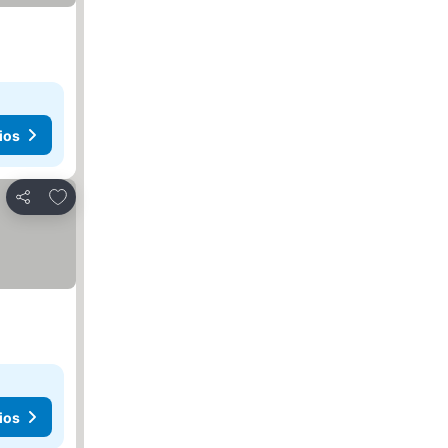
ios
Añadir a favoritos
Compartir
ios