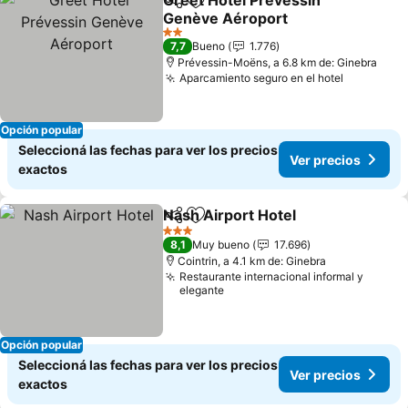
Greet Hôtel Prévessin
Compartir
Añadir a favoritos
Genève Aéroport
2 Estrellas
7,7
Bueno
1.776
Prévessin-Moëns, a 6.8 km de: Ginebra
Aparcamiento seguro en el hotel
Opción popular
Seleccioná las fechas para ver los precios
Ver precios
exactos
Nash Airport Hotel
Compartir
Añadir a favoritos
3 Estrellas
8,1
Muy bueno
17.696
Cointrin, a 4.1 km de: Ginebra
Restaurante internacional informal y
elegante
Opción popular
Seleccioná las fechas para ver los precios
Ver precios
exactos