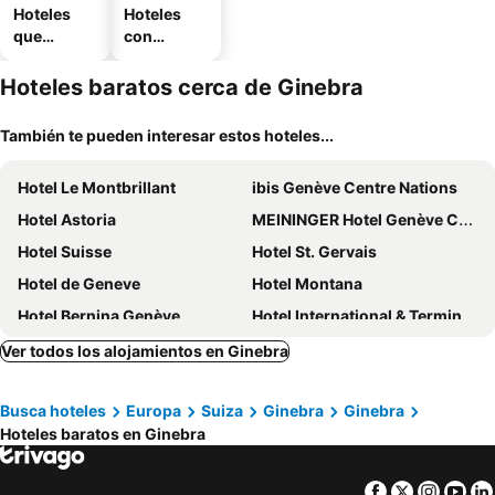
Hoteles
Hoteles
que
con
aceptan
estaciona
mascotas
miento
Hoteles baratos cerca de Ginebra
También te pueden interesar estos hoteles...
Hotel Le Montbrillant
ibis Genève Centre Nations
Hotel Astoria
MEININGER Hotel Genève Centre Charmilles
Hotel Suisse
Hotel St. Gervais
Hotel de Geneve
Hotel Montana
Hotel Bernina Genève
Hotel International & Terminus
Hotel Les Arcades
Hotel Central
Ver todos los alojamientos en Ginebra
ibis Genève Centre Gare
ibis Genève Centre Lac
Busca hoteles
Europa
Suiza
Ginebra
Ginebra
Hotel Cristal Design
Hotel des Tourelles
Hoteles baratos en Ginebra
Hotel President Wilson, a Luxury Collection Hotel, Geneva
Hotel N'vY
Rhodania Boutique Hôtel
Hotel Rousseau
Facebook
Twitter
Insta
Yo