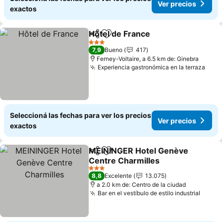
Ver precios
exactos
Hôtel de France
Compartir
Añadir a favoritos
3 Estrellas
7,9
Bueno
417
Ferney-Voltaire, a 6.5 km de: Ginebra
Experiencia gastronómica en la terraza
Seleccioná las fechas para ver los precios
Ver precios
exactos
MEININGER Hotel Genève
Compartir
Añadir a favoritos
Centre Charmilles
3 Estrellas
8,8
Excelente
13.075
a 2.0 km de: Centro de la ciudad
Bar en el vestíbulo de estilo industrial