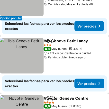
Annemasse, a 7.0 km de: Ginebra
Comida saludable en Latitude 46
Opción popular
Seleccioná las fechas para ver los precios
Ver precios
exactos
ibis Geneve Petit Lancy
Compartir
Añadir a favoritos
3 Estrellas
8,4
Muy bueno
4.807
a 2.9 km de: Centro de la ciudad
Parking subterráneo seguro
Seleccioná las fechas para ver los precios
Ver precios
exactos
Novotel Genève Centre
Compartir
Añadir a favoritos
4 Estrellas
8,0
Muy bueno
8.185