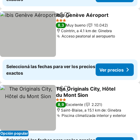
ibis Genève Aéroport
Compartir
Añadir a favoritos
3 Estrellas
8,3
Muy bueno
10.042
Cointrin, a 4.1 km de: Ginebra
Acceso peatonal al aeropuerto
Seleccioná las fechas para ver los precios
Ver precios
exactos
The Originals City, Hôtel
Compartir
Añadir a favoritos
du Mont Sion
3 Estrellas
8,9
Excelente
2.221
Saint-Blaise, a 15.1 km de: Ginebra
Piscina climatizada interior y exterior
Opción popular