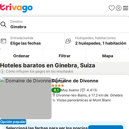
Favoritos
Iniciar 
Me
Destino
Ginebra
Entrada/salida
Huéspedes, habitaciones
Elige las fechas
2 huéspedes, 1 habitación
Ordenar
Filtrar
Mapa
Hoteles baratos en Ginebra, Suiza
Cómo influyen los pagos en los resultados
Domaine de Divonne
Compartir
Añadir a favoritos
4 Estrellas
8,1
Muy bueno
4.413
Divonne-les-Bains, a 17.2 km de: Ginebra
Vistas panorámicas al Mont Blanc
Opción popular
Seleccioná las fechas para ver los precios