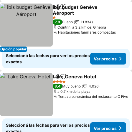
ibis budget Genève
Compartir
Añadir a favoritos
Aéroport
1 Estrellas
7,9
Bueno
11.834
Cointrin, a 3.2 km de: Ginebra
Habitaciones familiares compactas
Opción popular
Seleccioná las fechas para ver los precios
Ver precios
exactos
Lake Geneva Hotel
Compartir
Añadir a favoritos
4 Estrellas
8,4
Muy bueno
4.026
a 0.7 km de la playa
Terraza panorámica del restaurante O Five
Seleccioná las fechas para ver los precios
Ver precios
exactos