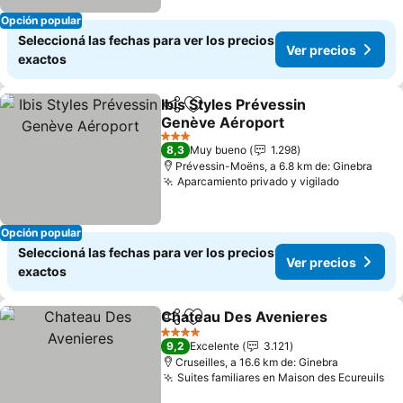
Opción popular
Seleccioná las fechas para ver los precios
Ver precios
exactos
Ibis Styles Prévessin
Compartir
Añadir a favoritos
Genève Aéroport
3 Estrellas
8,3
Muy bueno
1.298
Prévessin-Moëns, a 6.8 km de: Ginebra
Aparcamiento privado y vigilado
Opción popular
Seleccioná las fechas para ver los precios
Ver precios
exactos
Chateau Des Avenieres
Compartir
Añadir a favoritos
4 Estrellas
9,2
Excelente
3.121
Cruseilles, a 16.6 km de: Ginebra
Suites familiares en Maison des Ecureuils