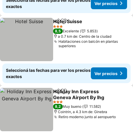
Seleccioná las fechas para ver los precios
Ver precios
exactos
Hotel Suisse
Compartir
Añadir a favoritos
3 Estrellas
8,5
Excelente
5.853
a 0.7 km de: Centro de la ciudad
Habitaciones con balcón en plantas
superiores
Seleccioná las fechas para ver los precios
Ver precios
exactos
Holiday Inn Express
Compartir
Añadir a favoritos
Geneva Airport By Ihg
3 Estrellas
8,2
Muy bueno
11.582
Cointrin, a 4.3 km de: Ginebra
Retiro moderno junto al aeropuerto