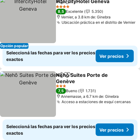
IntercityHotel Geneva
Compartir
Añadir a favoritos
4 Estrellas
8,5
Excelente
5.350
Vernier, a 3.8 km de: Ginebra
Ubicación práctica en el distrito de Vernier
Opción popular
Seleccioná las fechas para ver los precios
Ver precios
exactos
Nehô Suites Porte de
Compartir
Añadir a favoritos
Genève
3 Estrellas
7,5
Bueno
1.731
Annemasse, a 6.7 km de: Ginebra
Acceso a estaciones de esquí cercanas
Seleccioná las fechas para ver los precios
Ver precios
exactos