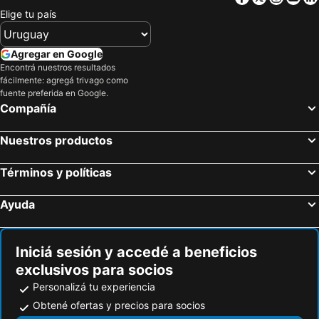
Hotel Les Nations
Hôtel de la Cigogne
Elige tu país
Hotel Kipling
Admiral Hotel
ibis budget Genève Aéroport
Novotel Suites Genève Aéroport
Agregar en Google
Encontrá nuestros resultados
Nash Pratik Hotel
Nash Airport Hotel
fácilmente: agregá trivago como
NH Geneva Airport
ibis Styles Annemasse Genève
fuente preferida en Google.
Compañía
Everness Hotel & Resort
Nuestros productos
Términos y políticas
Ayuda
Iniciá sesión y accedé a beneficios
exclusivos para socios
Personalizá tu experiencia
Obtené ofertas y precios para socios