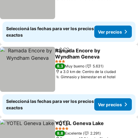
Seleccioná las fechas para ver los precios
Ver precios
exactos
Ramada Encore by
Compartir
Añadir a favoritos
Wyndham Geneva
3 Estrellas
8,3
Muy bueno
5.631
a 3.0 km de: Centro de la ciudad
Gimnasio y bienestar en el hotel
Seleccioná las fechas para ver los precios
Ver precios
exactos
YOTEL Geneva Lake
Compartir
Añadir a favoritos
4 Estrellas
8,8
Excelente
2.291