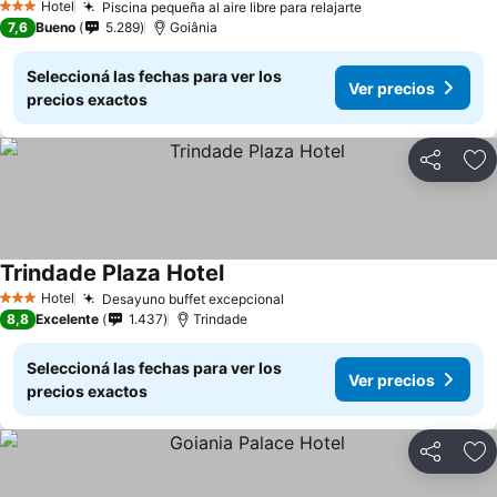
Hotel
Piscina pequeña al aire libre para relajarte
Ver precios
3 Estrellas
7,6
Bueno
5.289
Goiânia
Seleccioná las fechas para ver los
Ver precios
precios exactos
Compartir
Añ
Trindade Plaza Hotel
Ver precios
Hotel
Desayuno buffet excepcional
Ver precios
3 Estrellas
8,8
Excelente
1.437
Trindade
Seleccioná las fechas para ver los
Ver precios
precios exactos
Compartir
Añ