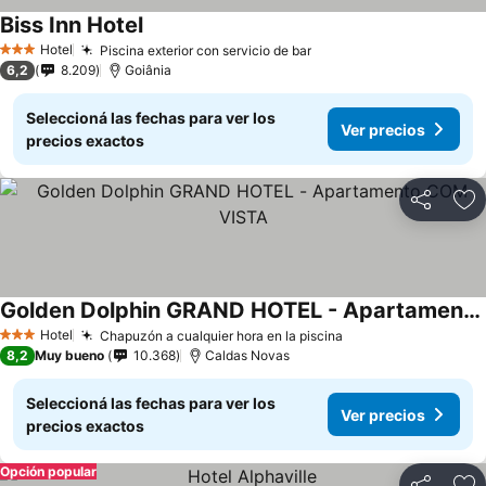
Biss Inn Hotel
Ver precios
Hotel
Piscina exterior con servicio de bar
Ver precios
3 Estrellas
6,2
8.209
Goiânia
Seleccioná las fechas para ver los
Ver precios
precios exactos
Compartir
Añ
Golden Dolphin GRAND HOTEL - Apartamento COM VISTA
Ver precios
Hotel
Chapuzón a cualquier hora en la piscina
Ver precios
3 Estrellas
8,2
Muy bueno
10.368
Caldas Novas
Seleccioná las fechas para ver los
Ver precios
precios exactos
Opción popular