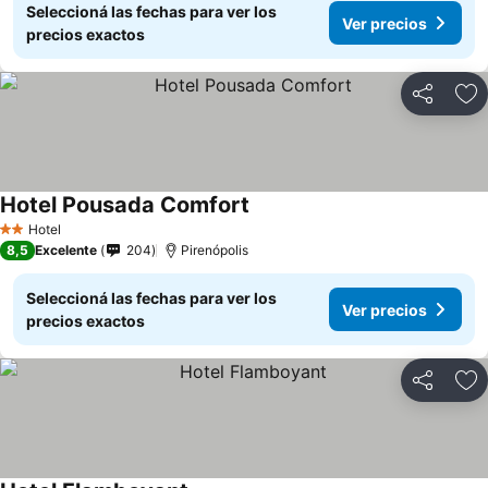
Seleccioná las fechas para ver los
Ver precios
precios exactos
Compartir
Añ
Hotel Pousada Comfort
Ver precios
Hotel
2 Estrellas
8,5
Excelente
204
Pirenópolis
Seleccioná las fechas para ver los
Ver precios
precios exactos
Compartir
Añ