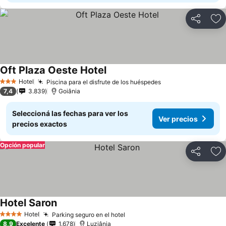
Compartir
Añ
Oft Plaza Oeste Hotel
Ver precios
Hotel
Piscina para el disfrute de los huéspedes
Ver precios
3 Estrellas
7,4
3.839
Goiânia
Seleccioná las fechas para ver los
Ver precios
precios exactos
Opción popular
Compartir
Añ
Hotel Saron
Ver precios
Hotel
Parking seguro en el hotel
Ver precios
4 Estrellas
8,9
Excelente
1.678
Luziânia