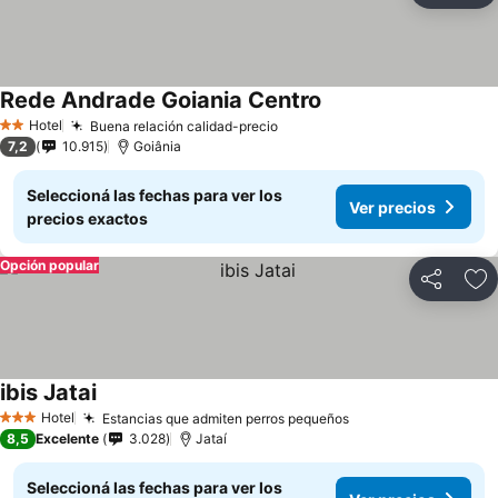
Rede Andrade Goiania Centro
Ver precios
Hotel
Buena relación calidad-precio
Ver precios
2 Estrellas
7,2
10.915
Goiânia
Seleccioná las fechas para ver los
Ver precios
precios exactos
Opción popular
Compartir
Añ
ibis Jatai
Ver precios
Hotel
Estancias que admiten perros pequeños
Ver precios
3 Estrellas
8,5
Excelente
3.028
Jataí
Seleccioná las fechas para ver los