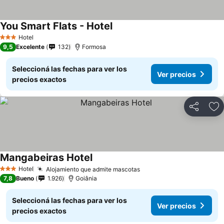
You Smart Flats - Hotel
Ver precios
Hotel
3 Estrellas
9,5
Excelente
132
Formosa
Seleccioná las fechas para ver los
Ver precios
precios exactos
Compartir
Añ
Mangabeiras Hotel
Ver precios
Hotel
Alojamiento que admite mascotas
Ver precios
3 Estrellas
7,8
Bueno
1.926
Goiânia
Seleccioná las fechas para ver los
Ver precios
precios exactos