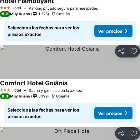
Hotel Flamboyant
Ver precios
Hotel
Parking privado seguro para huéspedes
Ver precios
3 Estrellas
8,2
Muy bueno
1.325
Catalão
Seleccioná las fechas para ver los
Ver precios
precios exactos
Compartir
Añ
Comfort Hotel Goiânia
Ver precios
Hotel
Sauna y gimnasio en la azotea
Ver precios
3 Estrellas
8,3
Muy bueno
8.199
Goiânia
Seleccioná las fechas para ver los
Ver precios
precios exactos
Compartir
Añ