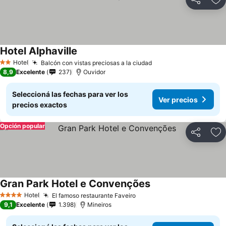
Compartir
Añ
Hotel Alphaville
Ver precios
Hotel
Balcón con vistas preciosas a la ciudad
Ver precios
2 Estrellas
8,9
Excelente
237
Ouvidor
Seleccioná las fechas para ver los
Ver precios
precios exactos
Opción popular
Compartir
Añ
Gran Park Hotel e Convenções
Ver precios
Hotel
El famoso restaurante Faveiro
Ver precios
4 Estrellas
9,1
Excelente
1.398
Mineiros