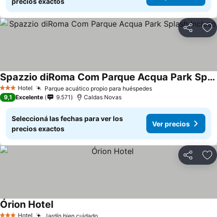
precios exactos
Compartir
Añ
Spazzio diRoma Com Parque Acqua Park Splash Incluso
Ver precios
Hotel
Parque acuático propio para huéspedes
Ver precios
3 Estrellas
9,1
Excelente
9.571
Caldas Novas
Seleccioná las fechas para ver los
Ver precios
precios exactos
Compartir
Añ
Órion Hotel
Ver precios
Hotel
Jardín bien cuidado