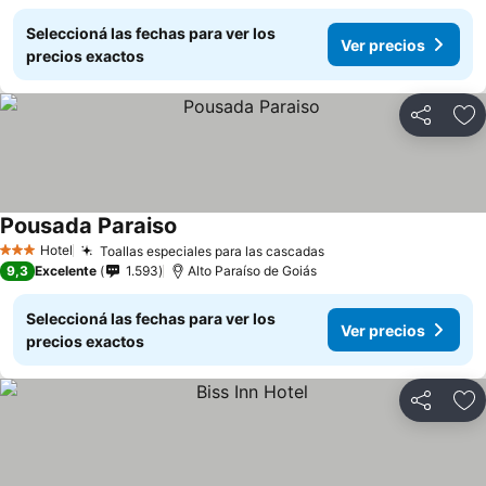
Seleccioná las fechas para ver los
Ver precios
precios exactos
Compartir
Añ
Pousada Paraiso
Ver precios
Hotel
Toallas especiales para las cascadas
Ver precios
3 Estrellas
9,3
Excelente
1.593
Alto Paraíso de Goiás
Seleccioná las fechas para ver los
Ver precios
precios exactos
Compartir
Añ