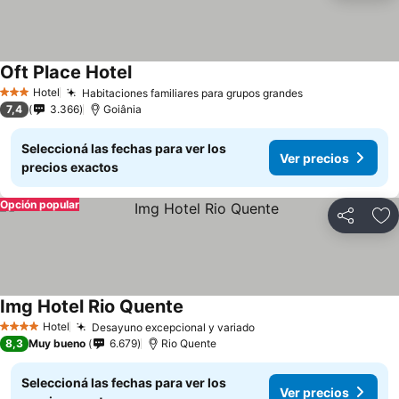
Oft Place Hotel
Ver precios
Hotel
Habitaciones familiares para grupos grandes
Ver precios
3 Estrellas
7,4
3.366
Goiânia
Seleccioná las fechas para ver los
Ver precios
precios exactos
Opción popular
Compartir
Añ
Img Hotel Rio Quente
Ver precios
Hotel
Desayuno excepcional y variado
Ver precios
4 Estrellas
8,3
Muy bueno
6.679
Rio Quente
Seleccioná las fechas para ver los
Ver precios