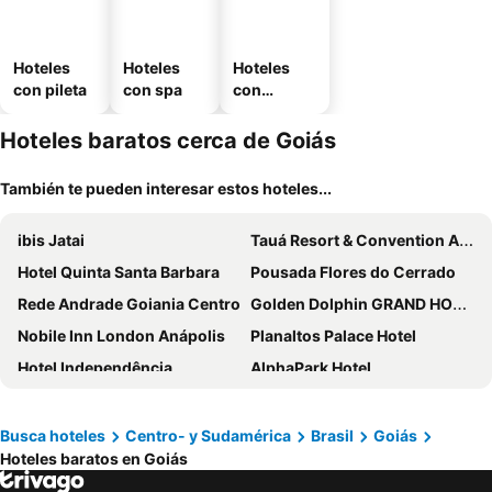
Hoteles
Hoteles
Hoteles
con pileta
con spa
con
estaciona
miento
Hoteles baratos cerca de Goiás
También te pueden interesar estos hoteles...
ibis Jatai
Tauá Resort & Convention Alexânia
Hotel Quinta Santa Barbara
Pousada Flores do Cerrado
Rede Andrade Goiania Centro
Golden Dolphin GRAND HOTEL - Apartamento COM VISTA
Nobile Inn London Anápolis
Planaltos Palace Hotel
Hotel Independência
AlphaPark Hotel
Hotel Black Inn Flamboyant
Trindade Plaza Hotel
Goiania Palace Hotel
Hotel Thermas Bonsucesso
Busca hoteles
Centro- y Sudamérica
Brasil
Goiás
Hoteles baratos en Goiás
Img Hotel Rio Quente
Lagoa Quente Hotel