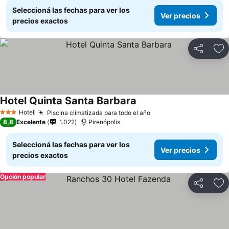
Seleccioná las fechas para ver los
Ver precios
precios exactos
Compartir
Añ
Hotel Quinta Santa Barbara
Ver precios
Hotel
Piscina climatizada para todo el año
Ver precios
3 Estrellas
8,8
Excelente
1.022
Pirenópolis
Seleccioná las fechas para ver los
Ver precios
precios exactos
Opción popular
Compartir
Añ