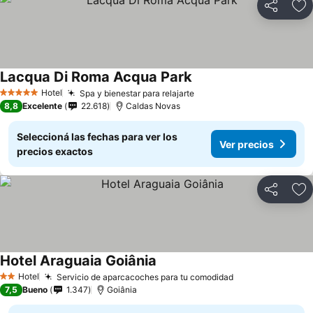
Compartir
Añ
Lacqua Di Roma Acqua Park
Ver precios
Hotel
Spa y bienestar para relajarte
Ver precios
5 Estrellas
8,8
Excelente
22.618
Caldas Novas
Seleccioná las fechas para ver los
Ver precios
precios exactos
Compartir
Añ
Hotel Araguaia Goiânia
Ver precios
Hotel
Servicio de aparcacoches para tu comodidad
Ver precios
2 Estrellas
7,5
Bueno
1.347
Goiânia