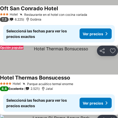
Oft San Conrado Hotel
Ver precios
Hotel
Restaurante en el hotel con cocina variada
Ver precios
3 Estrellas
7,3
6.225
Goiânia
Seleccioná las fechas para ver los
Ver precios
precios exactos
Opción popular
Compartir
Añ
Hotel Thermas Bonsucesso
Ver precios
Hotel
Parque acuático termal enorme
Ver precios
4 Estrellas
8,6
Excelente
2.521
Jataí
Seleccioná las fechas para ver los
Ver precios
precios exactos