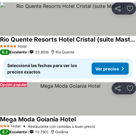
Compartir
Añ
Rio Quente Resorts Hotel Cristal (suite Master)
Ver precios
Hotel
5 Estrellas
9,2
Excelente
23.809
Rio Quente
Seleccioná las fechas para ver los
Ver precios
precios exactos
Opción popular
Compartir
Añ
Mega Moda Goiania Hotel
Ver precios
Hotel
Restaurante con comidas a buen precio
Ver precios
3 Estrellas
8,7
Excelente
10.790
Goiânia