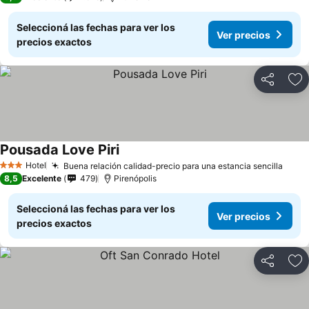
Seleccioná las fechas para ver los
Ver precios
precios exactos
Compartir
Añ
Pousada Love Piri
Ver precios
Hotel
Buena relación calidad-precio para una estancia sencilla
Ver 
3 Estrellas
8,5
Excelente
479
Pirenópolis
Seleccioná las fechas para ver los
Ver precios
precios exactos
Compartir
Añ