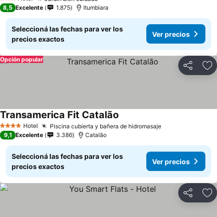
Ver precios
3 Estrellas
8,5
Excelente
1.875
Itumbiara
Seleccioná las fechas para ver los
Ver precios
precios exactos
Opción popular
Compartir
Añ
Transamerica Fit Catalão
Ver precios
Hotel
Piscina cubierta y bañera de hidromasaje
Ver precios
4 Estrellas
9,1
Excelente
3.386
Catalão
Seleccioná las fechas para ver los
Ver precios
precios exactos
Compartir
Añ