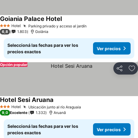
Goiania Palace Hotel
Ver precios
Hotel
Parking privado y acceso al jardín
Ver precios
3 Estrellas
6,8
1.803
Goiânia
Seleccioná las fechas para ver los
Ver precios
precios exactos
Opción popular
Compartir
Añ
Hotel Sesi Aruana
Ver precios
Hotel
Ubicación junto al río Araguaia
Ver precios
3 Estrellas
9,0
Excelente
1.332
Aruanã
Seleccioná las fechas para ver los
Ver precios
precios exactos