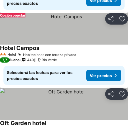
Ver precios
precios exactos
Opción popular
Compartir
Añ
Hotel Campos
Ver precios
Hotel
Habitaciones con terraza privada
Ver precios
2 Estrellas
7,7
Bueno
440
Rio Verde
Seleccioná las fechas para ver los
Ver precios
precios exactos
Compartir
Añ
Oft Garden hotel
Ver precios