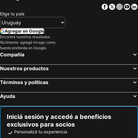
Hotel Bons Tempos
Best Western Suites Le Jardin Caldas Novas
Facebook
Twitter
Insta
Yo
Holiday Inn Goiania By Ihg
Apartment Lacqua DiRoma IV - JC Temporada
Elige tu país
Agregar en Google
Encontrá nuestros resultados
fácilmente: agregá trivago como
fuente preferida en Google.
Compañía
Nuestros productos
Términos y políticas
Ayuda
Iniciá sesión y accedé a beneficios
exclusivos para socios
Personalizá tu experiencia