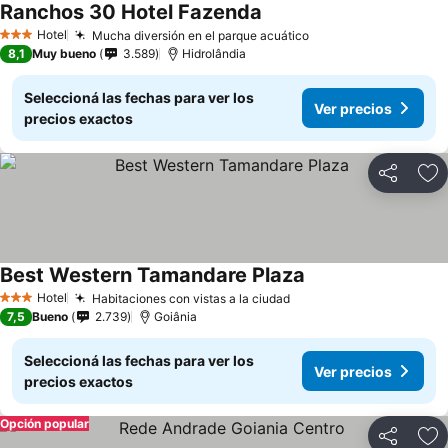
Ranchos 30 Hotel Fazenda
Ver precios
Hotel
Mucha diversión en el parque acuático
Ver precios
3 Estrellas
8,1
Muy bueno
3.589
Hidrolândia
Seleccioná las fechas para ver los
Ver precios
precios exactos
Compartir
Añ
Best Western Tamandare Plaza
Ver precios
Hotel
Habitaciones con vistas a la ciudad
Ver precios
3 Estrellas
7,5
Bueno
2.739
Goiânia
Seleccioná las fechas para ver los
Ver precios
precios exactos
Opción popular
Compartir
Añ