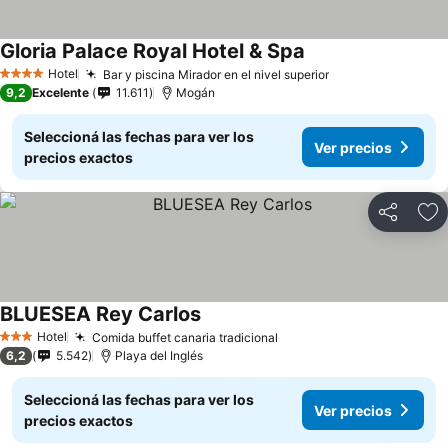
Gloria Palace Royal Hotel & Spa
Ver precios
Hotel
Bar y piscina Mirador en el nivel superior
Ver precios
4 Estrellas
9,2
Excelente
11.611
Mogán
Seleccioná las fechas para ver los
Ver precios
precios exactos
Compartir
Añ
BLUESEA Rey Carlos
Ver precios
Hotel
Comida buffet canaria tradicional
Ver precios
3 Estrellas
6,2
5.542
Playa del Inglés
Seleccioná las fechas para ver los
Ver precios
precios exactos