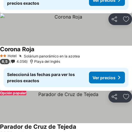
Ver precios
precios exactos
Compartir
Añ
Corona Roja
Ver precios
Hotel
Solárium panorámico en la azotea
Ver precios
2 Estrellas
6,5
4.056
Playa del Inglés
Seleccioná las fechas para ver los
Ver precios
precios exactos
Opción popular
Compartir
Añ
Parador de Cruz de Tejeda
Ver precios