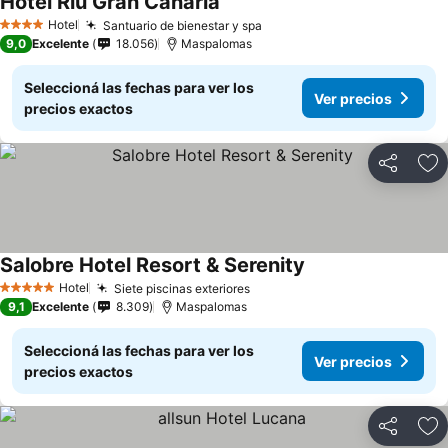
Hotel Riu Gran Canaria
Ver precios
Hotel
Santuario de bienestar y spa
Ver precios
4 Estrellas
9,0
Excelente
18.056
Maspalomas
Seleccioná las fechas para ver los
Ver precios
precios exactos
Compartir
Añ
Salobre Hotel Resort & Serenity
Ver precios
Hotel
Siete piscinas exteriores
Ver precios
5 Estrellas
9,1
Excelente
8.309
Maspalomas
Seleccioná las fechas para ver los
Ver precios
precios exactos
Compartir
Añ