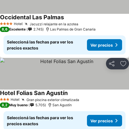
Occidental Las Palmas
Ver precios
Hotel
Jacuzzi relajante en la azotea
Ver precios
4 Estrellas
8,6
Excelente
2.745
Las Palmas de Gran Canaria
Seleccioná las fechas para ver los
Ver precios
precios exactos
Compartir
Añ
Hotel Folias San Agustín
Ver precios
Hotel
Gran piscina exterior climatizada
Ver precios
3 Estrellas
8,2
Muy bueno
5.705
San Agustín
Seleccioná las fechas para ver los
Ver precios
precios exactos