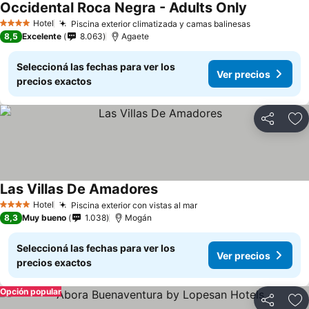
Occidental Roca Negra - Adults Only
Ver precios
Hotel
Piscina exterior climatizada y camas balinesas
Ver precios
4 Estrellas
8,5
Excelente
8.063
Agaete
Seleccioná las fechas para ver los
Ver precios
precios exactos
Compartir
Añ
Las Villas De Amadores
Ver precios
Hotel
Piscina exterior con vistas al mar
Ver precios
4 Estrellas
8,3
Muy bueno
1.038
Mogán
Seleccioná las fechas para ver los
Ver precios
precios exactos
Opción popular
Compartir
Añ