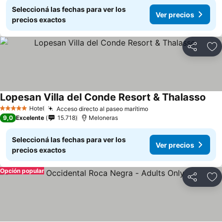
Seleccioná las fechas para ver los
Ver precios
precios exactos
Compartir
Añ
Lopesan Villa del Conde Resort & Thalasso
Ver 
Hotel
Acceso directo al paseo marítimo
Ver precios
5 Estrellas
9,0
Excelente
15.718
Meloneras
Seleccioná las fechas para ver los
Ver precios
precios exactos
Opción popular
Compartir
Añ