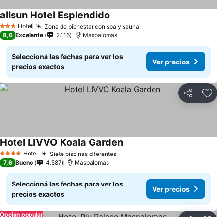
allsun Hotel Esplendido
Ver precios
Hotel
Zona de bienestar con spa y sauna
Ver precios
3 Estrellas
8,6
Excelente
2.116
Maspalomas
Seleccioná las fechas para ver los
Ver precios
precios exactos
Compartir
Añ
Hotel LIVVO Koala Garden
Ver precios
Hotel
Siete piscinas diferentes
Ver precios
4 Estrellas
7,6
Bueno
4.587
Maspalomas
Seleccioná las fechas para ver los
Ver precios
precios exactos
Opción popular