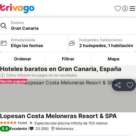
Favoritos
Iniciar 
Me
Destino
Gran Canaria
Entrada/salida
Huéspedes, habitaciones
Elige las fechas
2 huéspedes, 1 habitación
Ordenar
Filtrar
Mapa
Hoteles baratos en Gran Canaria, España
Cómo influyen los pagos en los resultados
Opción popular
Compartir
Añ
Lopesan Costa Meloneras Resort & SPA
Ver prec
Hotel
Espectacular piscina infinita de 100 metros
Ver precios
5 Estrellas
8,8
Excelente
33.595
Meloneras