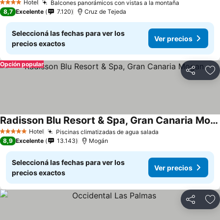
Hotel
Balcones panorámicos con vistas a la montaña
Ver precio
4 Estrellas
8,7
Excelente
7.120
Cruz de Tejeda
Seleccioná las fechas para ver los
Ver precios
precios exactos
Opción popular
Compartir
Añ
Radisson Blu Resort & Spa, Gran Canaria Mogan
Ver precios
Hotel
Piscinas climatizadas de agua salada
Ver precios
5 Estrellas
8,9
Excelente
13.143
Mogán
Seleccioná las fechas para ver los
Ver precios
precios exactos
Compartir
Añ