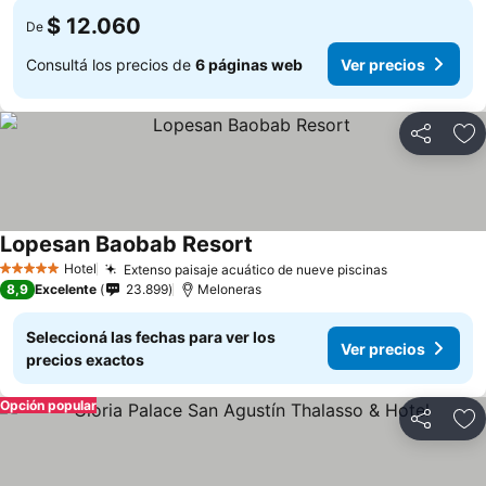
$ 12.060
De
Consultá los precios de
6 páginas web
Ver precios
Compartir
Añ
Lopesan Baobab Resort
Ver precios
Hotel
Extenso paisaje acuático de nueve piscinas
Ver precios
5 Estrellas
8,9
Excelente
23.899
Meloneras
Seleccioná las fechas para ver los
Ver precios
precios exactos
Opción popular
Compartir
Añ