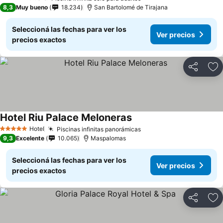
4 Estrellas
8,3
Muy bueno
18.234
San Bartolomé de Tirajana
Seleccioná las fechas para ver los
Ver precios
precios exactos
Compartir
Añ
Hotel Riu Palace Meloneras
Ver precios
Hotel
Piscinas infinitas panorámicas
Ver precios
5 Estrellas
9,3
Excelente
10.065
Maspalomas
Seleccioná las fechas para ver los
Ver precios
precios exactos
Compartir
Añ