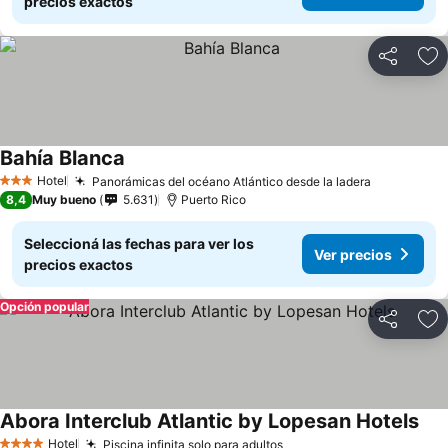
precios exactos
Compartir
Añ
Bahía Blanca
Ver precios
Hotel
Panorámicas del océano Atlántico desde la ladera
Ver preci
3 Estrellas
8,4
Muy bueno
5.631
Puerto Rico
Seleccioná las fechas para ver los
Ver precios
precios exactos
Opción popular
Compartir
Añ
Abora Interclub Atlantic by Lopesan Hotels
Ver
Hotel
Piscina infinita solo para adultos
Ver precios