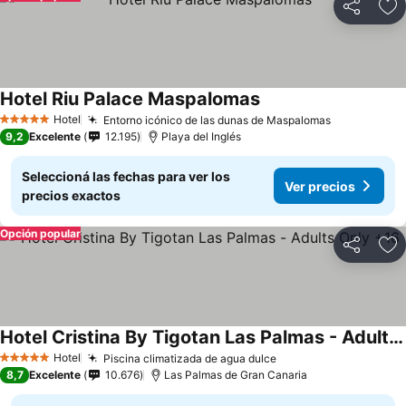
Compartir
Añ
Hotel Riu Palace Maspalomas
Ver precios
Hotel
Entorno icónico de las dunas de Maspalomas
Ver precio
5 Estrellas
9,2
Excelente
12.195
Playa del Inglés
Seleccioná las fechas para ver los
Ver precios
precios exactos
Opción popular
Compartir
Añ
Hotel Cristina By Tigotan Las Palmas - Adults Only +16
Ver precios
Hotel
Piscina climatizada de agua dulce
Ver precios
5 Estrellas
8,7
Excelente
10.676
Las Palmas de Gran Canaria