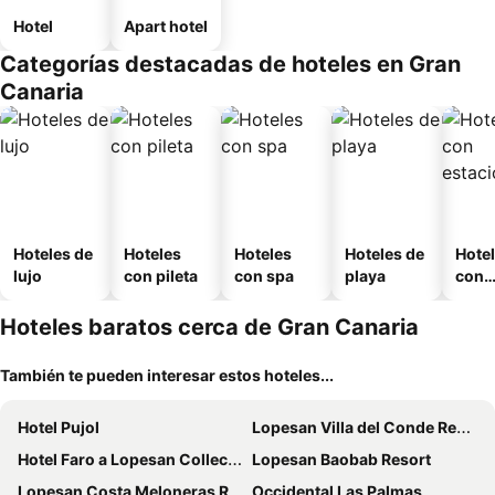
Hotel
Apart hotel
Categorías destacadas de hoteles en Gran
Canaria
Hoteles de
Hoteles
Hoteles
Hoteles de
Hote
lujo
con pileta
con spa
playa
con
esta
mien
Hoteles baratos cerca de Gran Canaria
También te pueden interesar estos hoteles...
Hotel Pujol
Lopesan Villa del Conde Resort & Thalasso
Hotel Faro a Lopesan Collection Hotels
Lopesan Baobab Resort
Lopesan Costa Meloneras Resort & SPA
Occidental Las Palmas