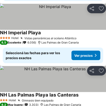
Compartir
Añ
NH Imperial Playa
Ver precios
Hotel
Vistas panorámicas al océano Atlántico
Ver precios
4 Estrellas
8,5
Excelente
6.056
Las Palmas de Gran Canaria
Seleccioná las fechas para ver los
Ver precios
precios exactos
Compartir
Añ
NH Las Palmas Playa las Canteras
Ver precios
Hotel
Gimnasio bien equipado
Ver precios
3 Estrellas
8,2
Muy bueno
3.303
Las Palmas de Gran Canaria