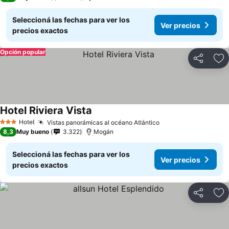
Seleccioná las fechas para ver los
Ver precios
precios exactos
Opción popular
Compartir
Añ
Hotel Riviera Vista
Ver precios
Hotel
Vistas panorámicas al océano Atlántico
Ver precios
3 Estrellas
8,3
Muy bueno
3.322
Mogán
Seleccioná las fechas para ver los
Ver precios
precios exactos
Compartir
Añ