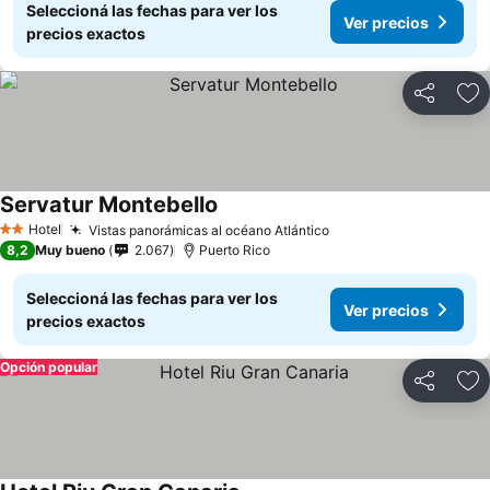
Seleccioná las fechas para ver los
Ver precios
precios exactos
Compartir
Añ
Servatur Montebello
Ver precios
Hotel
Vistas panorámicas al océano Atlántico
Ver precios
2 Estrellas
8,2
Muy bueno
2.067
Puerto Rico
Seleccioná las fechas para ver los
Ver precios
precios exactos
Opción popular
Compartir
Añ