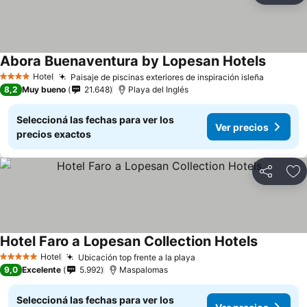
Abora Buenaventura by Lopesan Hotels
Ver pre
Hotel
Paisaje de piscinas exteriores de inspiración isleña
Ver prec
4 Estrellas
8,2
Muy bueno
21.648
Playa del Inglés
Seleccioná las fechas para ver los
Ver precios
precios exactos
Compartir
Añ
Hotel Faro a Lopesan Collection Hotels
Ver preci
Hotel
Ubicación top frente a la playa
Ver precios
5 Estrellas
9,0
Excelente
5.992
Maspalomas
Seleccioná las fechas para ver los