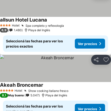
allsun Hotel Lucana
Ver precios
Hotel
Spa completo y reflexología
Ver precios
4 Estrellas
6,9
1.480
Playa del Inglés
Seleccioná las fechas para ver los
Ver precios
precios exactos
Compartir
Añ
Akeah Broncemar
Ver precios
Hotel
Show cooking italiano fresco
Ver precios
5 Estrellas
8,1
Muy bueno
5.047
Playa del Inglés
Seleccioná las fechas para ver los
Ver precios