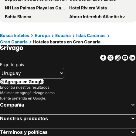
NH Las Palmas Playa las Canteras
Hotel Riviera Vista
Bahía Blanca
Abora Interclub Atlantic by Lopesan Hotels
Hotel Silken Saaj Las Palmas
Radisson Blu Resort, Gran Canaria
Hotel LIVVO Lago Taurito
Hotel Concorde
Busca hoteles
Europa
España
Islas Canarias
Gran Canaria
Hoteles baratos en Gran Canaria
Hotel LIVVO Lumm
AC Hotel Iberia Las Palmas
Hotel LIVVO Fataga
Sercotel Parque Las Palmas
Facebook
Twitter
Insta
Yo
Hotel Catalina
Hotel LIVVO Dunagolf Suites
Elige tu país
Hotel Las Palmas Urban Center
Las Walkirias Resort
Apartamentos Belmonte
Agregar en Google
Encontrá nuestros resultados
fácilmente: agregá trivago como
fuente preferida en Google.
Compañía
Nuestros productos
Términos y políticas