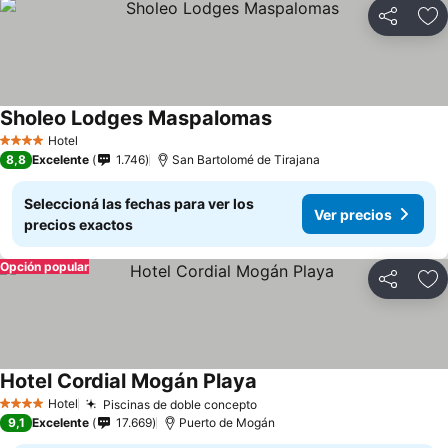
Compartir
Añ
Sholeo Lodges Maspalomas
Ver precios
Hotel
4 Estrellas
8,8
Excelente
1.746
San Bartolomé de Tirajana
Seleccioná las fechas para ver los
Ver precios
precios exactos
Opción popular
Compartir
Añ
Hotel Cordial Mogán Playa
Ver precios
Hotel
Piscinas de doble concepto
Ver precios
4 Estrellas
9,1
Excelente
17.669
Puerto de Mogán