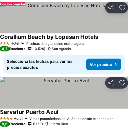
Opción popular
Compartir
Añ
Corallium Beach by Lopesan Hotels
Ver precios
Hotel
Piscinas de agua dulce estilo laguna
Ver precios
3 Estrellas
8,7
Excelente
10.529
San Agustín
Seleccioná las fechas para ver los
Ver precios
precios exactos
Compartir
Añ
Servatur Puerto Azul
Ver precios
Hotel
Vistas panorámicas del Atlántico desde el acantilado
Ver pr
4 Estrellas
8,5
Excelente
6.150
Puerto Rico