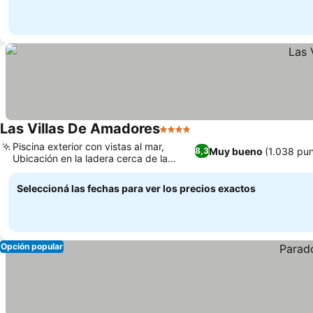
Las Villas De Amadores
4 Estrellas
Ver precios
Piscina exterior con vistas al mar,
Muy bueno
(1.038 pu
8,3
Ubicación en la ladera cerca de la
Ver precios
playa de Amadores
Seleccioná las fechas para ver los precios exactos
Opción popular