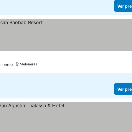
Ver pre
ciones)
Meloneras
Ver pre