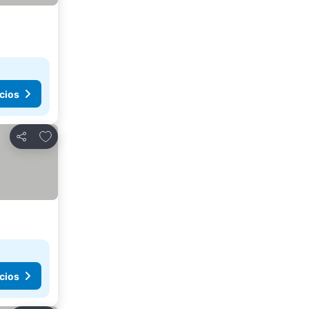
cios
Añadir a favoritos
Compartir
cios