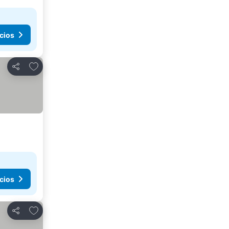
cios
Añadir a favoritos
Compartir
cios
Añadir a favoritos
Compartir