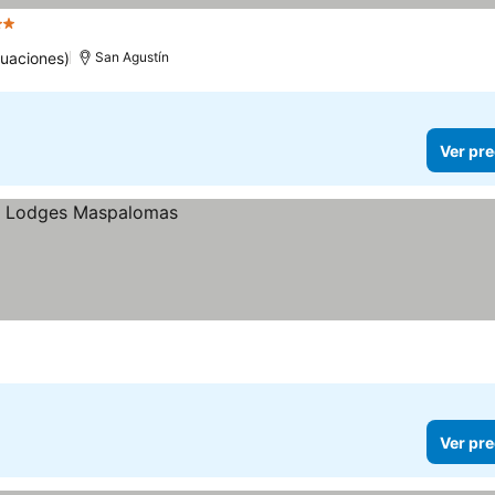
trellas
Ver precios
uaciones)
San Agustín
Ver pre
Ver pre