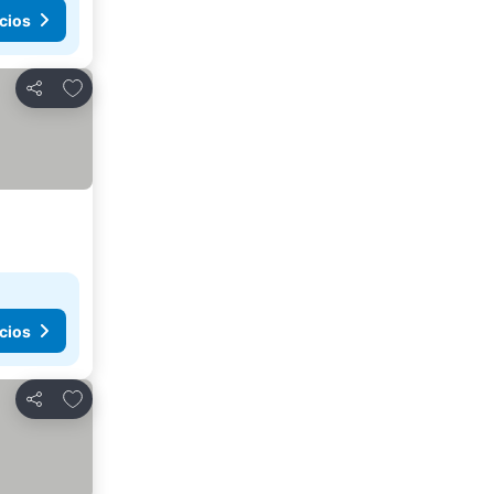
cios
Añadir a favoritos
Compartir
cios
Añadir a favoritos
Compartir