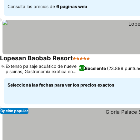
Consultá los precios de
6 páginas web
Lopesan Baobab Resort
5 Estrellas
Ver precios
Extenso paisaje acuático de nueve
Excelente
(23.899 puntua
8,9
piscinas, Gastronomía exótica en
Ver precios
Akara
Seleccioná las fechas para ver los precios exactos
Opción popular