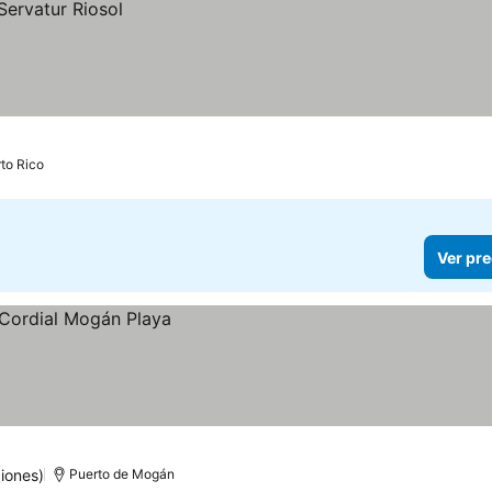
to Rico
Ver pre
iones)
Puerto de Mogán