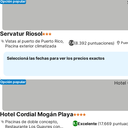
Opción popular
Servatur Riosol
3 Estrellas
Ver precios
Vistas al puerto de Puerto Rico,
(8.392 puntuaciones)
7,4
Puer
Piscina exterior climatizada
Ver precios
Seleccioná las fechas para ver los precios exactos
Opción popular
Hotel Cordial Mogán Playa
4 Estrellas
Ver precios
Piscinas de doble concepto,
Excelente
(17.669 puntuac
9,1
Restaurante Los Guayres con