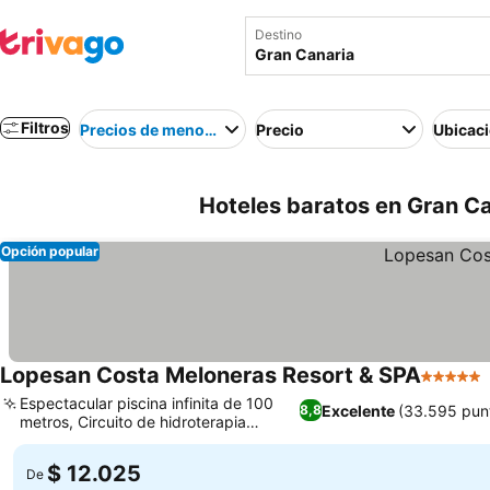
Destino
Filtros
Precios de menor a mayor
Precio
Ubicac
Hoteles baratos en Gran C
Opción popular
Lopesan Costa Meloneras Resort & SPA
5 Estrel
Espectacular piscina infinita de 100
Excelente
(33.595 pun
8,8
metros, Circuito de hidroterapia
Ver precios
exclusivo del spa
$ 12.025
De