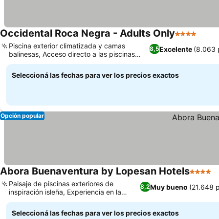
Occidental Roca Negra - Adults Only
4 Estrellas
Ver p
Piscina exterior climatizada y camas
Excelente
(8.063 
8,5
balinesas, Acceso directo a las piscinas
Ver precios
naturales de Las Salinas
Seleccioná las fechas para ver los precios exactos
Opción popular
Abora Buenaventura by Lopesan Hotels
4 Estrel
V
Paisaje de piscinas exteriores de
Muy bueno
(21.648 
8,2
inspiración isleña, Experiencia en la
Ver precios
habitación familiar Abora
Seleccioná las fechas para ver los precios exactos