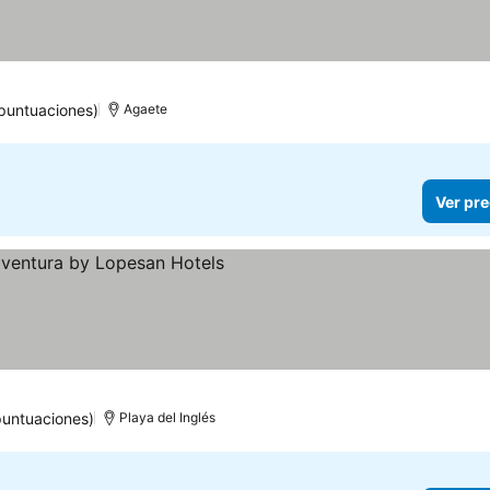
recios
puntuaciones)
Agaete
Ver pre
las
er precios
puntuaciones)
Playa del Inglés