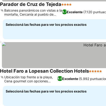
Parador de Cruz de Tejeda
4 Estrellas
Ver precios
Balcones panorámicos con vistas a la
Excelente
(7.120 puntuac
8,7
montaña, Cercanía al pueblo de
Ver precios
Tejeda
Seleccioná las fechas para ver los precios exactos
Hotel Faro a Lopesan Collection Hotels
5 Estrella
V
Ubicación top frente a la playa,
Excelente
(5.992 puntuacio
9,0
Cena gourmet con opciones
Ver precios
variadas
Seleccioná las fechas para ver los precios exactos