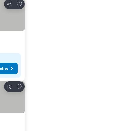
Añadir a favoritos
Compartir
cios
Añadir a favoritos
Compartir