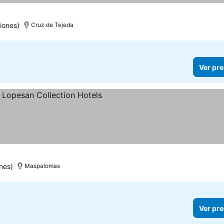
iones)
Cruz de Tejeda
Ver pre
s
er precios
nes)
Maspalomas
Ver pre