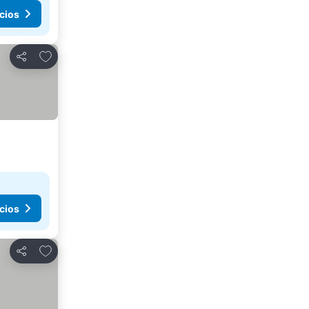
cios
Añadir a favoritos
Compartir
cios
Añadir a favoritos
Compartir