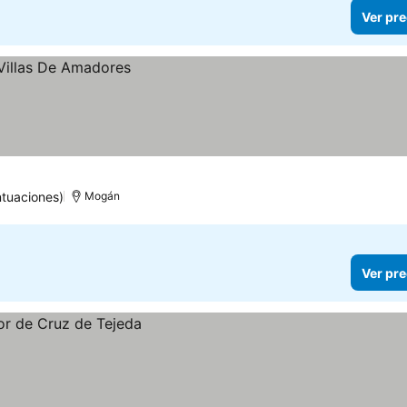
Ver pre
ntuaciones)
Mogán
Ver pre