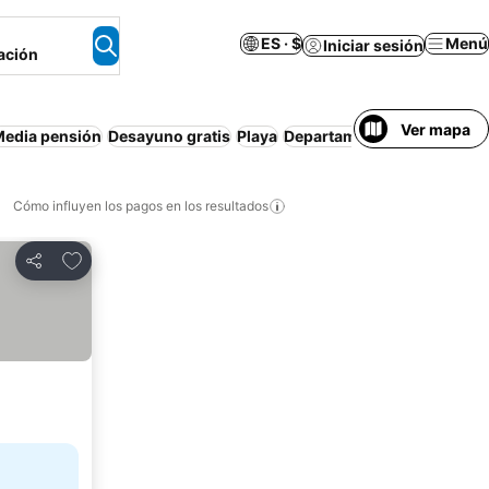
ES · $
Menú
Iniciar sesión
ación
Ver mapa
edia pensión
Desayuno gratis
Playa
Departamento equipado
Pe
Cómo influyen los pagos en los resultados
Añadir a favoritos
Compartir