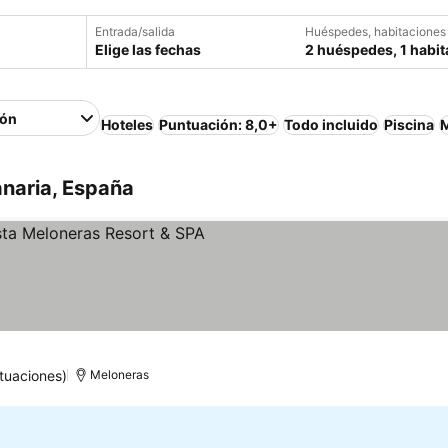
Entrada/salida
Huéspedes, habitaciones
Elige las fechas
2 huéspedes, 1 habit
ión
Hoteles
Puntuación: 8,0+
Todo incluido
Piscina
M
anaria, España
las
Ver precios
tuaciones)
Meloneras