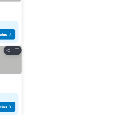
cios
Añadir a favoritos
Compartir
cios