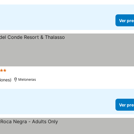
Ver pre
trellas
Ver precios
iones)
Meloneras
Ver pre