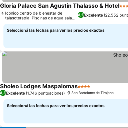
Gloria Palace San Agustín Thalasso & Hotel
4 Es
Icónico centro de bienestar de
Excelente
(22.552 punt
8,6
talasoterapia, Piscinas de agua salada
Ver precios
de doble nivel
Seleccioná las fechas para ver los precios exactos
Sholeo Lodges Maspalomas
4 Estrellas
Ver precios
Excelente
(1.746 puntuaciones)
8,8
San Bartolomé de Tirajana
Seleccioná las fechas para ver los precios exactos