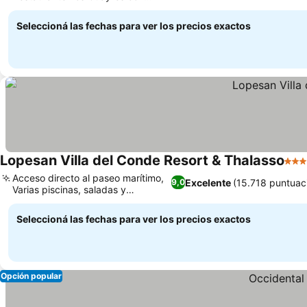
Ver precios
estrella Michelin
Seleccioná las fechas para ver los precios exactos
Lopesan Villa del Conde Resort & Thalasso
5 Es
Acceso directo al paseo marítimo,
Excelente
(15.718 puntuac
9,0
Varias piscinas, saladas y
Ver precios
climatizadas
Seleccioná las fechas para ver los precios exactos
Opción popular