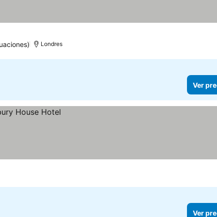
uaciones)
Londres
Ver pre
Ver pre