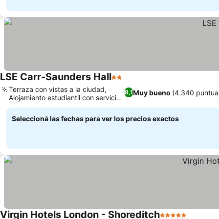
LSE Carr-Saunders Hall
2 Estrellas
Terraza con vistas a la ciudad,
Muy bueno
(4.340 puntua
8,1
Alojamiento estudiantil con servicios
de hotel
Seleccioná las fechas para ver los precios exactos
Virgin Hotels London - Shoreditch