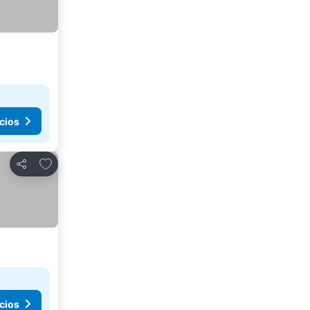
cios
Añadir a favoritos
Compartir
cios