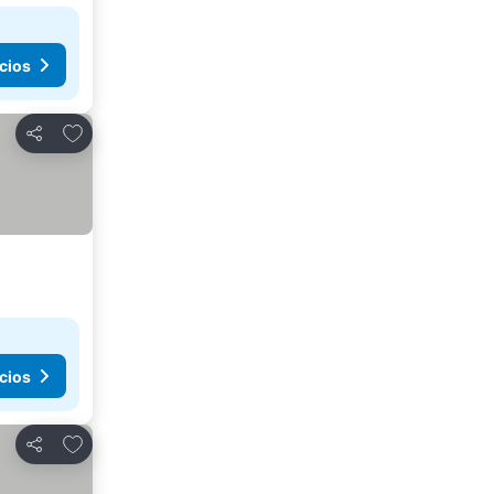
cios
Añadir a favoritos
Compartir
cios
Añadir a favoritos
Compartir