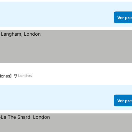
Ver pre
iones)
Londres
Ver pre