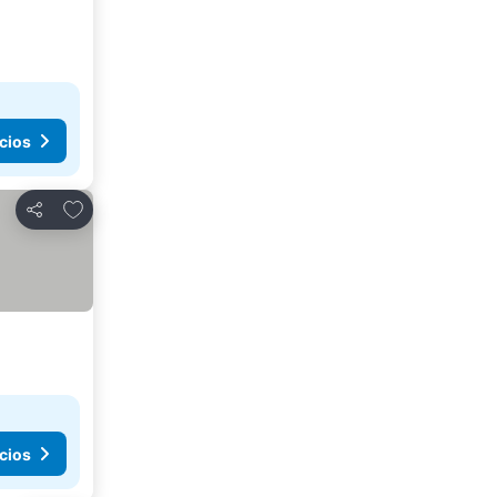
cios
Añadir a favoritos
Compartir
cios