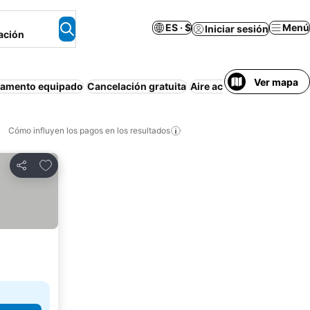
ES · $
Menú
Iniciar sesión
ación
Ver mapa
tamento equipado
Cancelación gratuita
Aire acondicionado
Wi-F
Cómo influyen los pagos en los resultados
Añadir a favoritos
Compartir