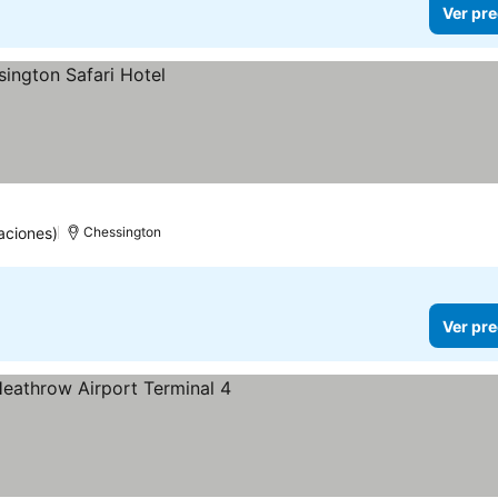
Ver pre
aciones)
Chessington
Ver pre