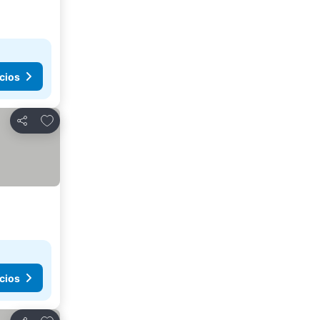
cios
Añadir a favoritos
Compartir
cios