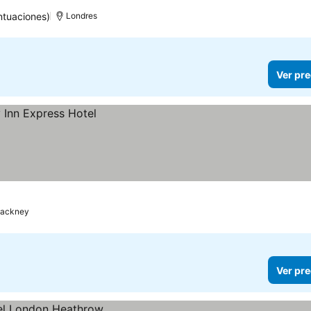
ntuaciones)
Londres
Ver pre
ackney
Ver pre