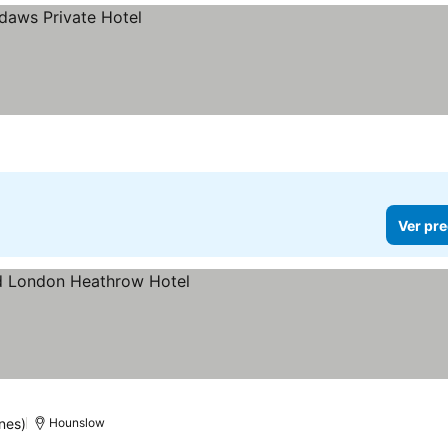
Ver pre
nes)
Hounslow