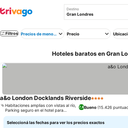
Destino
Filtros
Precios de menor a mayor
Precio
Ubicac
Hoteles baratos en Gran Lo
a&o London Docklands Riverside
4 Estrellas
Habitaciones amplias con vistas al río,
Bueno
(15.426 puntuac
7,8
Parking seguro en el hotel para
huéspedes
Seleccioná las fechas para ver los precios exactos