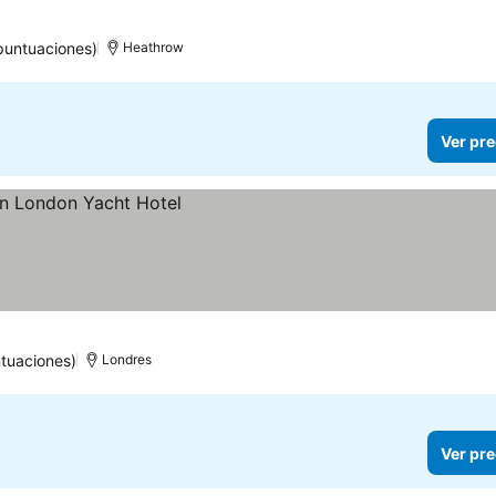
llas
puntuaciones)
Heathrow
Ver pre
tuaciones)
Londres
Ver pre