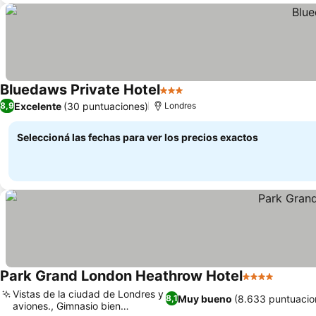
Bluedaws Private Hotel
3 Estrellas
Excelente
(30 puntuaciones)
8,9
Londres
Seleccioná las fechas para ver los precios exactos
Park Grand London Heathrow Hotel
4 Estrellas
Vistas de la ciudad de Londres y
Muy bueno
(8.633 puntuacio
8,1
aviones., Gimnasio bien