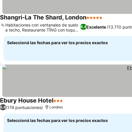
Shangri-La The Shard, London
5 Estrellas
Habitaciones con ventanales de suelo
Excelente
(13.710 punt
9,4
a techo, Restaurante TĪNG con toque
asiático
Seleccioná las fechas para ver los precios exactos
Ebury House Hotel
3 Estrellas
(174 puntuaciones)
6,6
Londres
Seleccioná las fechas para ver los precios exactos