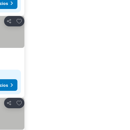
cios
Añadir a favoritos
Compartir
cios
Añadir a favoritos
Compartir