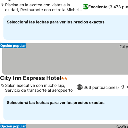
5 Estrellas
Piscina en la azotea con vistas a la
Excelente
(3.473 pu
8,7
ciudad, Restaurante con estrella Michelin
de Dani García
Seleccioná las fechas para ver los precios exactos
Opción popular
City Inn Express Hotel
2 Estrellas
Salón executive con mucho lujo,
(666 puntuaciones)
6,1
H
Servicio de transporte al aeropuerto
Seleccioná las fechas para ver los precios exactos
Opción popular