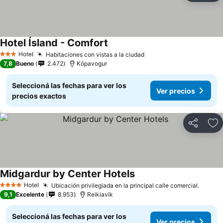
Hotel Ísland - Comfort
Hotel
Habitaciones con vistas a la ciudad
3 Estrellas
7,8
Bueno
2.472
Kópavogur
Seleccioná las fechas para ver los
Ver precios
precios exactos
Compartir
Añ
Midgardur by Center Hotels
Hotel
Ubicación privilegiada en la principal calle comercial.
4 Estrellas
9,1
Excelente
8.953
Reikiavik
Seleccioná las fechas para ver los
Ver precios