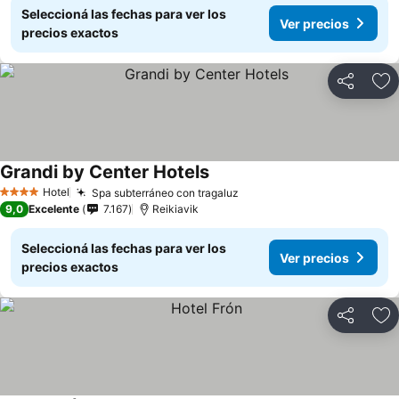
Seleccioná las fechas para ver los
Ver precios
precios exactos
Compartir
Añ
Grandi by Center Hotels
Hotel
Spa subterráneo con tragaluz
4 Estrellas
9,0
Excelente
7.167
Reikiavik
Seleccioná las fechas para ver los
Ver precios
precios exactos
Compartir
Añ