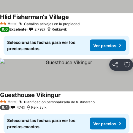
Hlid Fisherman's Village
Hotel
Caballos salvajes en la propiedad
2 Estrellas
9,0
Excelente
2.792
Reikiavik
Seleccioná las fechas para ver los
Ver precios
precios exactos
Compartir
Añ
Guesthouse Vikingur
Hotel
Planificación personalizada de tu itinerario
2 Estrellas
6,4
474
Reikiavik
Seleccioná las fechas para ver los
Ver precios
precios exactos