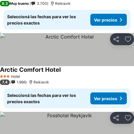
8,3
Muy bueno
3.700
Reikiavik
Seleccioná las fechas para ver los
Ver precios
precios exactos
Compartir
Añ
Arctic Comfort Hotel
Hotel
3 Estrellas
7,4
1.966
Reikiavik
Seleccioná las fechas para ver los
Ver precios
precios exactos
Compartir
Añ