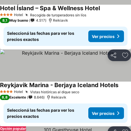
Hotel Ísland – Spa & Wellness Hotel
Hotel
Recogida de turoperadores sin líos
4 Estrellas
8,1
Muy bueno
4.517
Reikiavik
Seleccioná las fechas para ver los
Ver precios
precios exactos
Compartir
Añ
Reykjavik Marina - Berjaya Iceland Hotels
Hotel
Vistas históricas al dique seco
4 Estrellas
8,8
Excelente
8.646
Reikiavik
Seleccioná las fechas para ver los
Ver precios
precios exactos
Opción popular