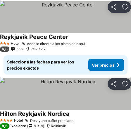
Compartir
Añ
Reykjavik Peace Center
Hotel
Acceso directo a las pistas de esquí
3 Estrellas
6,8
556
Reikiavik
Seleccioná las fechas para ver los
Ver precios
precios exactos
Compartir
Añ
Hilton Reykjavik Nordica
Hotel
Desayuno buffet premiado
4 Estrellas
8,6
Excelente
9.319
Reikiavik