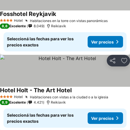
Fosshotel Reykjavik
Hotel
Habitaciones en la torre con vistas panorámicas
4 Estrellas
8,8
Excelente
8.049
Reikiavik
Seleccioná las fechas para ver los
Ver precios
precios exactos
Compartir
Añ
Hotel Holt - The Art Hotel
Hotel
Habitaciones con vistas a la ciudad o a la iglesia
4 Estrellas
8,9
Excelente
4.421
Reikiavik
Seleccioná las fechas para ver los
Ver precios
precios exactos