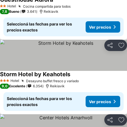
Hotel
Cocina compartida para todos
2 Estrellas
7,8
Bueno
3.641
Reikiavik
Seleccioná las fechas para ver los
Ver precios
precios exactos
Compartir
Añ
Storm Hotel by Keahotels
Hotel
Desayuno buffet fresco y variado
3 Estrellas
9,0
Excelente
6.354
Reikiavik
Seleccioná las fechas para ver los
Ver precios
precios exactos
Compartir
Añ