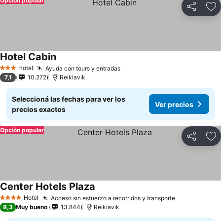
Opción popular
Compartir
Añ
Hotel Cabin
Hotel
Ayuda con tours y entradas
3 Estrellas
7,1
10.272
Reikiavik
Seleccioná las fechas para ver los
Ver precios
precios exactos
Opción popular
Compartir
Añ
Center Hotels Plaza
Hotel
Acceso sin esfuerzo a recorridos y transporte
4 Estrellas
8,3
Muy bueno
13.844
Reikiavik