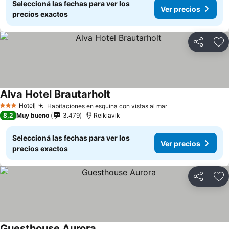
Seleccioná las fechas para ver los
Ver precios
precios exactos
Compartir
Añ
Alva Hotel Brautarholt
Hotel
Habitaciones en esquina con vistas al mar
3 Estrellas
8,2
Muy bueno
3.479
Reikiavik
Seleccioná las fechas para ver los
Ver precios
precios exactos
Compartir
Añ
Guesthouse Aurora