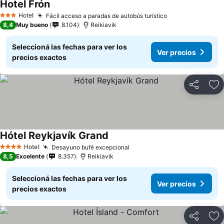
Hotel Frón
Hotel
Fácil acceso a paradas de autobús turístico
3 Estrellas
8,4
Muy bueno
8.104
Reikiavik
Seleccioná las fechas para ver los
Ver precios
precios exactos
Compartir
Añ
Hótel Reykjavík Grand
Hotel
Desayuno bufé excepcional
4 Estrellas
8,5
Excelente
8.357
Reikiavik
Seleccioná las fechas para ver los
Ver precios
precios exactos
Compartir
Añ