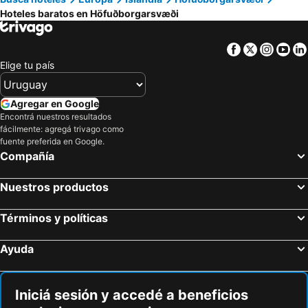
Hoteles baratos en Höfuðborgarsvæði
101 Guesthouse Hotel
Storm Hotel by Keahotels
Hotel Holt - The Art Hotel
Hotel Odinsve
Facebook
Twitter
Insta
Yo
Reykjavik Residence Apartment Hotel
Elige tu país
Agregar en Google
Encontrá nuestros resultados
fácilmente: agregá trivago como
fuente preferida en Google.
Compañía
Nuestros productos
Términos y políticas
Ayuda
Iniciá sesión y accedé a beneficios