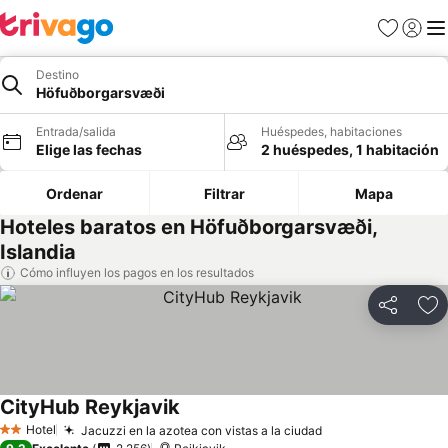
Favoritos
Iniciar 
Me
Destino
Höfuðborgarsvæði
Entrada/salida
Huéspedes, habitaciones
Elige las fechas
2 huéspedes, 1 habitación
Ordenar
Filtrar
Mapa
Hoteles baratos en Höfuðborgarsvæði,
Islandia
Cómo influyen los pagos en los resultados
Compartir
Añ
CityHub Reykjavik
Hotel
Jacuzzi en la azotea con vistas a la ciudad
2 Estrellas