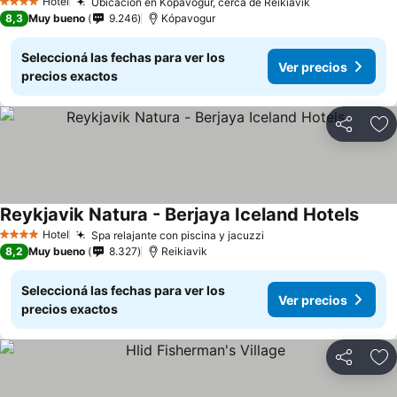
Hotel
Ubicación en Kopavogur, cerca de Reikiavik
4 Estrellas
8,3
Muy bueno
9.246
Kópavogur
Seleccioná las fechas para ver los
Ver precios
precios exactos
Compartir
Añ
Reykjavik Natura - Berjaya Iceland Hotels
Hotel
Spa relajante con piscina y jacuzzi
4 Estrellas
8,2
Muy bueno
8.327
Reikiavik
Seleccioná las fechas para ver los
Ver precios
precios exactos
Compartir
Añ