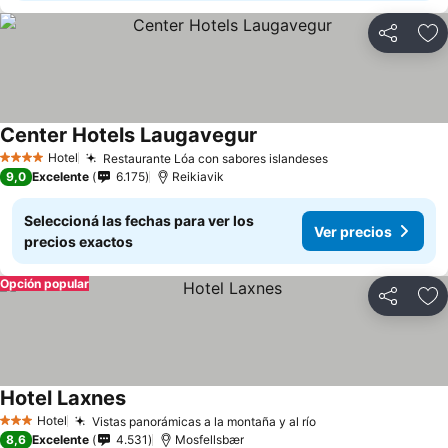
Compartir
Añ
Center Hotels Laugavegur
Hotel
Restaurante Lóa con sabores islandeses
4 Estrellas
9,0
Excelente
6.175
Reikiavik
Seleccioná las fechas para ver los
Ver precios
precios exactos
Opción popular
Compartir
Añ
Hotel Laxnes
Hotel
Vistas panorámicas a la montaña y al río
3 Estrellas
8,6
Excelente
4.531
Mosfellsbær