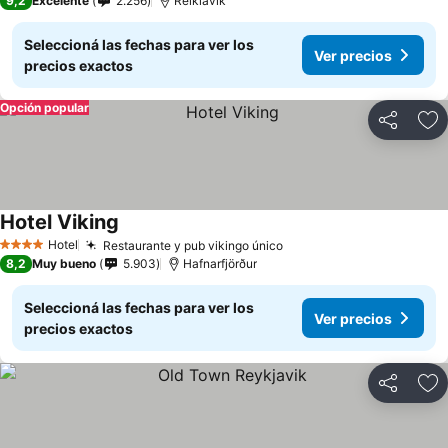
9,2
Excelente
2.256
Reikiavik
Seleccioná las fechas para ver los
Ver precios
precios exactos
Opción popular
Compartir
Añ
Hotel Viking
Hotel
Restaurante y pub vikingo único
4 Estrellas
8,2
Muy bueno
5.903
Hafnarfjörður
Seleccioná las fechas para ver los
Ver precios
precios exactos
Compartir
Añ