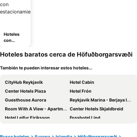
Hoteles
con
estaciona
miento
Hoteles baratos cerca de Höfuðborgarsvæði
También te pueden interesar estos hoteles...
CityHub Reykjavik
Hotel Cabin
Center Hotels Plaza
Hotel Frón
Guesthouse Aurora
Reykjavik Marina - Berjaya Iceland Hotels
Room With A View - Apartments
Center Hotels Skjaldbreid
Hotel Leifur Eiriksson
Fosshotel Lind
Hotel Viking
Hótel Reykjavík Grand
Midgardur by Center Hotels
Center Hotels Laugavegur
Busca hoteles
Europa
Islandia
Höfuðborgarsvæði