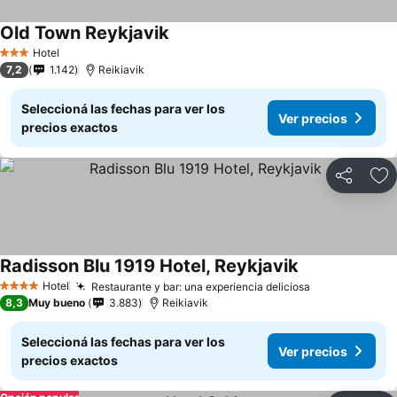
Old Town Reykjavik
Hotel
3 Estrellas
7,2
1.142
Reikiavik
Seleccioná las fechas para ver los
Ver precios
precios exactos
Compartir
Añ
Radisson Blu 1919 Hotel, Reykjavik
Hotel
Restaurante y bar: una experiencia deliciosa
4 Estrellas
8,3
Muy bueno
3.883
Reikiavik
Seleccioná las fechas para ver los
Ver precios
precios exactos