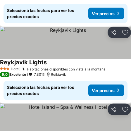
Seleccioná las fechas para ver los
Ver precios
precios exactos
Compartir
Añ
Reykjavik Lights
Hotel
Habitaciones disponibles con vista a la montaña
3 Estrellas
9,0
Excelente
7.301
Reikiavik
Seleccioná las fechas para ver los
Ver precios
precios exactos
Compartir
Añ