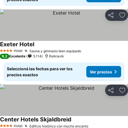
Compartir
Añ
Exeter Hotel
Hotel
Sauna y gimnasio bien equipado
4 Estrellas
9,2
Excelente
5.114
Reikiavik
Seleccioná las fechas para ver los
Ver precios
precios exactos
Compartir
Añ
Center Hotels Skjaldbreid
Hotel
Edificio histórico con mucho encanto
4 Estrellas