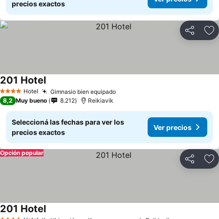
precios exactos
Compartir
Añ
201 Hotel
Hotel
Gimnasio bien equipado
4 Estrellas
8,2
Muy bueno
8.212
Reikiavik
Seleccioná las fechas para ver los
Ver precios
precios exactos
Opción popular
Compartir
Añ
201 Hotel