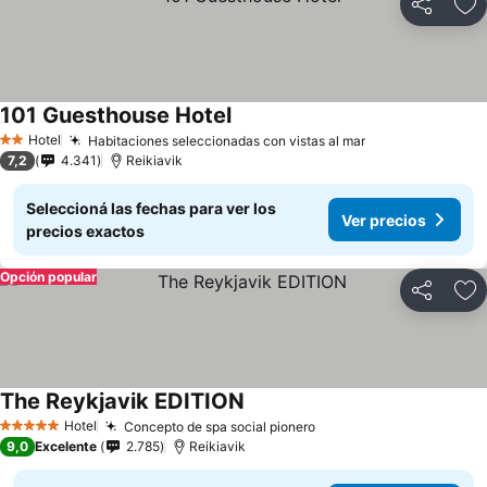
Compartir
Añ
101 Guesthouse Hotel
Hotel
Habitaciones seleccionadas con vistas al mar
2 Estrellas
7,2
4.341
Reikiavik
Seleccioná las fechas para ver los
Ver precios
precios exactos
Opción popular
Compartir
Añ
The Reykjavik EDITION
Hotel
Concepto de spa social pionero
5 Estrellas
9,0
Excelente
2.785
Reikiavik