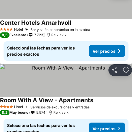
Center Hotels Arnarhvoll
Hotel
Bar y salón panorámico en la azotea
4 Estrellas
8,5
Excelente
7.723
Reikiavik
Seleccioná las fechas para ver los
Ver precios
precios exactos
Compartir
Añ
Room With A View - Apartments
Hotel
Servicios de excursiones y entradas
4 Estrellas
8,2
Muy bueno
5.974
Reikiavik
Seleccioná las fechas para ver los
Ver precios
precios exactos