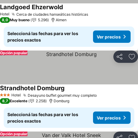
Landgoed Ehzerwold
Hotel
Cerca de ciudades hanseáticas históricas
8,0
Muy bueno
5.296
Almen
Seleccioná las fechas para ver los
Ver precios
precios exactos
Opción popular
Compartir
Añ
Strandhotel Domburg
Hotel
Desayuno buffet gourmet muy completo
3 Estrellas
8,7
Excelente
2.258
Domburg
Seleccioná las fechas para ver los
Ver precios
precios exactos
Opción popular