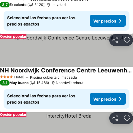
4 Estrellas
8,7
Excelente
5.120
Lelystad
Seleccioná las fechas para ver los
Ver precios
precios exactos
Opción popular
Compartir
Añ
NH Noordwijk Conference Centre Leeuwenhorst
Hotel
Piscina cubierta climatizada
4 Estrellas
8,1
Muy bueno
15.486
Noordwijkerhout
Seleccioná las fechas para ver los
Ver precios
precios exactos
Opción popular
Compartir
Añ