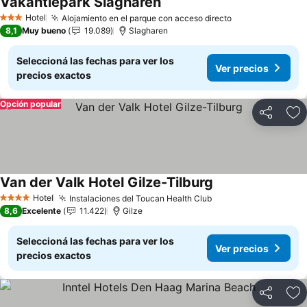
Vakantiepark Slagharen
Hotel
Alojamiento en el parque con acceso directo
3 Estrellas
8,1
Muy bueno
19.089
Slagharen
Seleccioná las fechas para ver los
Ver precios
precios exactos
Opción popular
Compartir
Añ
Van der Valk Hotel Gilze-Tilburg
Hotel
Instalaciones del Toucan Health Club
4 Estrellas
8,6
Excelente
11.422
Gilze
Seleccioná las fechas para ver los
Ver precios
precios exactos
Compartir
Añ