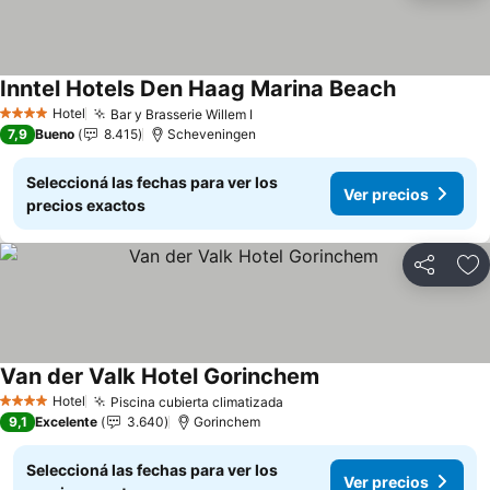
Inntel Hotels Den Haag Marina Beach
Hotel
Bar y Brasserie Willem I
4 Estrellas
7,9
Bueno
8.415
Scheveningen
Seleccioná las fechas para ver los
Ver precios
precios exactos
Compartir
Añ
Van der Valk Hotel Gorinchem
Hotel
Piscina cubierta climatizada
4 Estrellas
9,1
Excelente
3.640
Gorinchem
Seleccioná las fechas para ver los
Ver precios