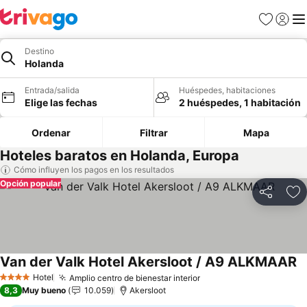
Favoritos
Iniciar 
Me
Destino
Holanda
Entrada/salida
Huéspedes, habitaciones
Elige las fechas
2 huéspedes, 1 habitación
Ordenar
Filtrar
Mapa
Hoteles baratos en Holanda, Europa
Cómo influyen los pagos en los resultados
Opción popular
Compartir
Añ
Van der Valk Hotel Akersloot / A9 ALKMAAR
Hotel
Amplio centro de bienestar interior
4 Estrellas
8,3
Muy bueno
10.059
Akersloot