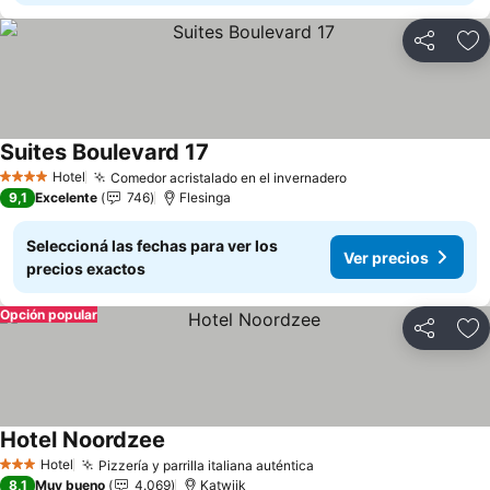
Compartir
Añ
Suites Boulevard 17
Hotel
Comedor acristalado en el invernadero
4 Estrellas
9,1
Excelente
746
Flesinga
Seleccioná las fechas para ver los
Ver precios
precios exactos
Opción popular
Compartir
Añ
Hotel Noordzee
Hotel
Pizzería y parrilla italiana auténtica
3 Estrellas
8,1
Muy bueno
4.069
Katwijk