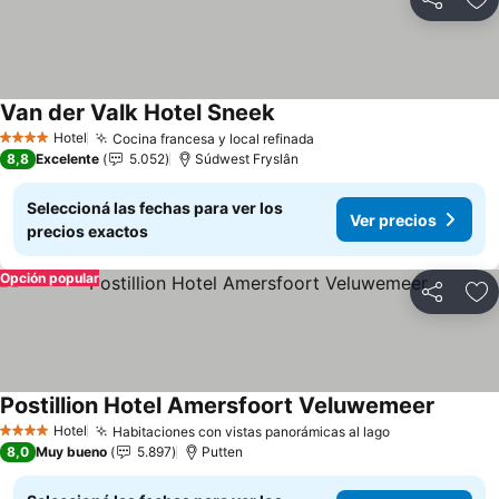
Compartir
Añ
Van der Valk Hotel Sneek
Hotel
Cocina francesa y local refinada
4 Estrellas
8,8
Excelente
5.052
Súdwest Fryslân
Seleccioná las fechas para ver los
Ver precios
precios exactos
Opción popular
Compartir
Añ
Postillion Hotel Amersfoort Veluwemeer
Hotel
Habitaciones con vistas panorámicas al lago
4 Estrellas
8,0
Muy bueno
5.897
Putten