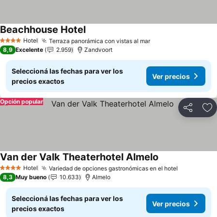
Beachhouse Hotel
Hotel
Terraza panorámica con vistas al mar
4 Estrellas
8,9
Excelente
2.959
Zandvoort
Seleccioná las fechas para ver los
Ver precios
precios exactos
Opción popular
Compartir
Añ
Van der Valk Theaterhotel Almelo
Hotel
Variedad de opciones gastronómicas en el hotel
4 Estrellas
8,3
Muy bueno
10.633
Almelo
Seleccioná las fechas para ver los
Ver precios
precios exactos