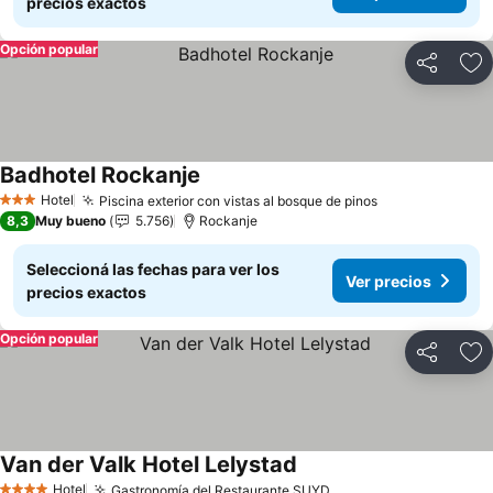
precios exactos
Opción popular
Compartir
Añ
Badhotel Rockanje
Hotel
Piscina exterior con vistas al bosque de pinos
3 Estrellas
8,3
Muy bueno
5.756
Rockanje
Seleccioná las fechas para ver los
Ver precios
precios exactos
Opción popular
Compartir
Añ
Van der Valk Hotel Lelystad
Hotel
Gastronomía del Restaurante SUYD