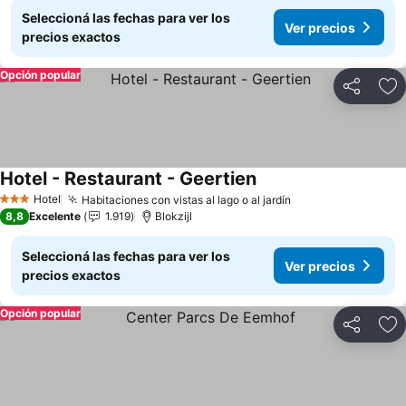
Seleccioná las fechas para ver los
Ver precios
precios exactos
Opción popular
Compartir
Añ
Hotel - Restaurant - Geertien
Hotel
Habitaciones con vistas al lago o al jardín
3 Estrellas
8,8
Excelente
1.919
Blokzijl
Seleccioná las fechas para ver los
Ver precios
precios exactos
Opción popular
Compartir
Añ