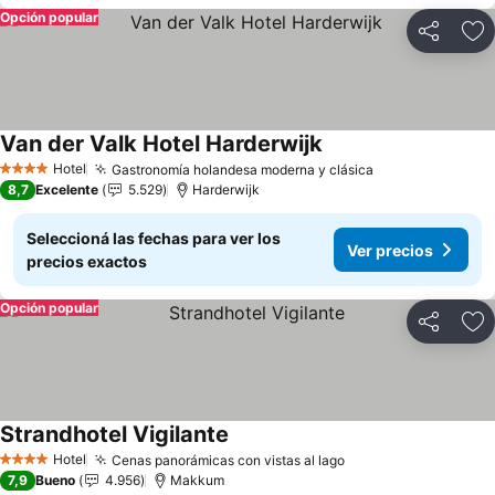
Opción popular
Compartir
Añ
Van der Valk Hotel Harderwijk
Hotel
Gastronomía holandesa moderna y clásica
4 Estrellas
8,7
Excelente
5.529
Harderwijk
Seleccioná las fechas para ver los
Ver precios
precios exactos
Opción popular
Compartir
Añ
Strandhotel Vigilante
Hotel
Cenas panorámicas con vistas al lago
4 Estrellas
7,9
Bueno
4.956
Makkum