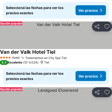
Seleccioná las fechas para ver los
Ver precios
precios exactos
Opción popular
Compartir
Añ
Van der Valk Hotel Tiel
Hotel
Tratamientos en City Spa Tiel
4 Estrellas
8,5
Excelente
9.024
Tiel
Seleccioná las fechas para ver los
Ver precios
precios exactos
Opción popular
Compartir
Añ