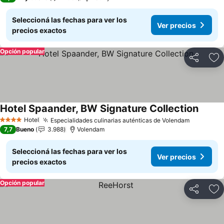
Seleccioná las fechas para ver los
Ver precios
precios exactos
Opción popular
Compartir
Añ
Hotel Spaander, BW Signature Collection
Hotel
Especialidades culinarias auténticas de Volendam
4 Estrellas
7,7
Bueno
3.988
Volendam
Seleccioná las fechas para ver los
Ver precios
precios exactos
Opción popular
Compartir
Añ