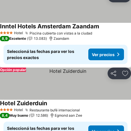
Inntel Hotels Amsterdam Zaandam
Hotel
Piscina cubierta con vistas a la ciudad
4 Estrellas
8,9
Excelente
13.083
Zaandam
Seleccioná las fechas para ver los
Ver precios
precios exactos
Opción popular
Compartir
Añ
Hotel Zuiderduin
Hotel
Restaurante bufé internacional
4 Estrellas
8,4
Muy bueno
12.586
Egmond aan Zee
Seleccioná las fechas para ver los