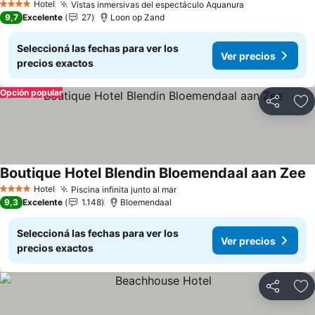
Hotel
Vistas inmersivas del espectáculo Aquanura
4 Estrellas
9,7
Excelente
27
Loon op Zand
Seleccioná las fechas para ver los
Ver precios
precios exactos
Opción popular
Compartir
Añ
Boutique Hotel Blendin Bloemendaal aan Zee
Hotel
Piscina infinita junto al mar
4 Estrellas
9,3
Excelente
1.148
Bloemendaal
Seleccioná las fechas para ver los
Ver precios
precios exactos
Compartir
Añ