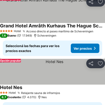
Compartir
Añ
Grand Hotel Amrâth Kurhaus The Hague Scheveningen
Hotel
Acceso directo al paseo marítimo de Scheveningen
5 Estrellas
7,6
Bueno
17.949
Scheveningen
Seleccioná las fechas para ver los
Ver precios
precios exactos
Opción popular
Compartir
Añ
Hotel Nes
Hotel
Relajante sauna de infrarrojos
3 Estrellas
8,7
Excelente
4.070
Nes