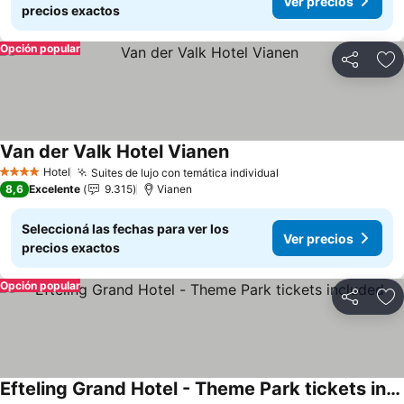
Ver precios
precios exactos
Opción popular
Compartir
Añ
Van der Valk Hotel Vianen
Hotel
Suites de lujo con temática individual
4 Estrellas
8,6
Excelente
9.315
Vianen
Seleccioná las fechas para ver los
Ver precios
precios exactos
Opción popular
Compartir
Añ
Efteling Grand Hotel - Theme Park tickets included