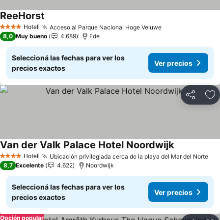
ReeHorst
Hotel
Acceso al Parque Nacional Hoge Veluwe
4 Estrellas
8,0
Muy bueno
4.689
Ede
Seleccioná las fechas para ver los
Ver precios
precios exactos
Compartir
Añ
Van der Valk Palace Hotel Noordwijk
Hotel
Ubicación privilegiada cerca de la playa del Mar del Norte
4 Estrellas
8,7
Excelente
4.622
Noordwijk
Seleccioná las fechas para ver los
Ver precios
precios exactos
Opción popular