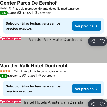
Center Parcs De Eemhof
Hotel
Plaza de mercado vibrante de estilo mediterráneo
7,5
Bueno
17.322
Zeewolde
Seleccioná las fechas para ver los
Ver precios
precios exactos
Opción popular
Compartir
Añ
Van der Valk Hotel Dordrecht
Hotel
Amplio bufé con cocina en vivo
4 Estrellas
8,8
Excelente
9.395
Dordrecht
Seleccioná las fechas para ver los
Ver precios
precios exactos
Opción popular
Compartir
Añ