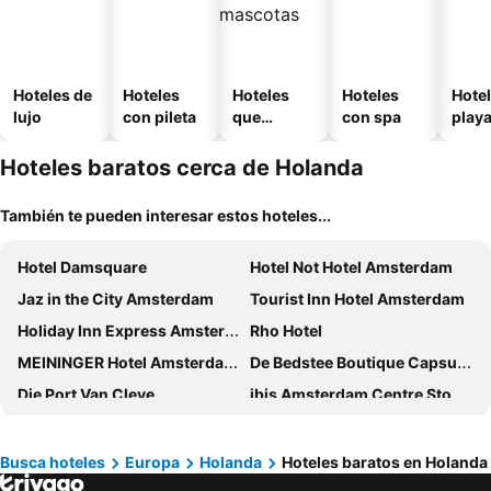
Hoteles de
Hoteles
Hoteles
Hoteles
Hotel
lujo
con pileta
que
con spa
play
aceptan
mascotas
Hoteles baratos cerca de Holanda
También te pueden interesar estos hoteles...
Hotel Damsquare
Hotel Not Hotel Amsterdam
Jaz in the City Amsterdam
Tourist Inn Hotel Amsterdam
Holiday Inn Express Amsterdam - Arena Towers by IHG
Rho Hotel
MEININGER Hotel Amsterdam Amstel
De Bedstee Boutique Capsules
Die Port Van Cleve
ibis Amsterdam Centre Stopera
Westlake Hotels Amsterdam
YOTEL Amsterdam
XO Hotels City Centre
Mercure Amsterdam Sloterdijk Station
Busca hoteles
Europa
Holanda
Hoteles baratos en Holanda
MEININGER Hotel Amsterdam City West
Hotel Artemis Amsterdam