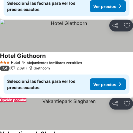
Seleccioná las fechas para ver los
Ver precios
precios exactos
Compartir
Añ
Hotel Giethoorn
Hotel
Alojamientos familiares versátiles
3 Estrellas
7,4
2.691
Giethoorn
Seleccioná las fechas para ver los
Ver precios
precios exactos
Opción popular
Compartir
Añ