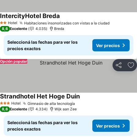
IntercityHotel Breda
Hotel
Habitaciones insonorizadas con vistas a la ciudad
2 Estrellas
8,6
Excelente
4.035
Breda
Seleccioná las fechas para ver los
Ver precios
precios exactos
Opción popular
Compartir
Añ
Strandhotel Het Hoge Duin
Hotel
Gimnasio de alta tecnología
3 Estrellas
8,6
Excelente
4.334
Wijk aan Zee
Seleccioná las fechas para ver los
Ver precios
precios exactos