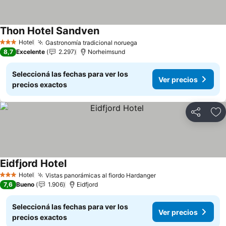
Thon Hotel Sandven
Hotel
Gastronomía tradicional noruega
3 Estrellas
8,7
Excelente
2.297
Norheimsund
Seleccioná las fechas para ver los
Ver precios
precios exactos
Compartir
Añ
Eidfjord Hotel
Hotel
Vistas panorámicas al fiordo Hardanger
3 Estrellas
7,6
Bueno
1.906
Eidfjord
Seleccioná las fechas para ver los
Ver precios
precios exactos