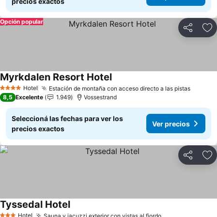
precios exactos
Opción popular
Compartir
Añ
Myrkdalen Resort Hotel
Hotel
Estación de montaña con acceso directo a las pistas
4 Estrellas
8,5
Excelente
1.949
Vossestrand
Seleccioná las fechas para ver los
Ver precios
precios exactos
Compartir
Añ
Tyssedal Hotel
Hotel
Sauna y jacuzzi exterior con vistas al fiordo