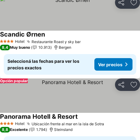
Compartir
Añ
Scandic Ørnen
Hotel
Restaurante Roast y sky bar
4 Estrellas
8,4
Muy bueno
10.913
Bergen
Seleccioná las fechas para ver los
Ver precios
precios exactos
Opción popular
Compartir
Añ
Panorama Hotell & Resort
Hotel
Ubicación frente al mar en la isla de Sotra
4 Estrellas
8,8
Excelente
1.794
Steinsland