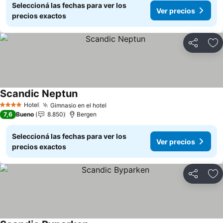
Seleccioná las fechas para ver los
Ver precios
precios exactos
Compartir
Añ
Scandic Neptun
Hotel
Gimnasio en el hotel
4 Estrellas
7,6
Bueno
8.850
Bergen
Seleccioná las fechas para ver los
Ver precios
precios exactos
Compartir
Añ