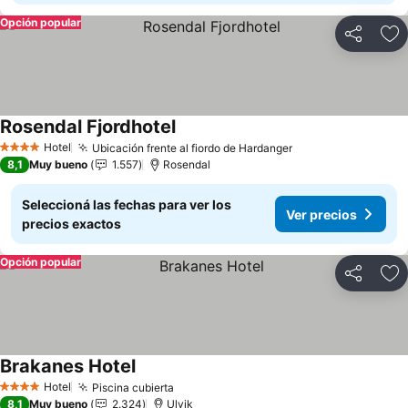
Opción popular
Compartir
Añ
Rosendal Fjordhotel
Hotel
Ubicación frente al fiordo de Hardanger
4 Estrellas
8,1
Muy bueno
1.557
Rosendal
Seleccioná las fechas para ver los
Ver precios
precios exactos
Opción popular
Compartir
Añ
Brakanes Hotel
Hotel
Piscina cubierta
4 Estrellas
8,1
Muy bueno
2.324
Ulvik