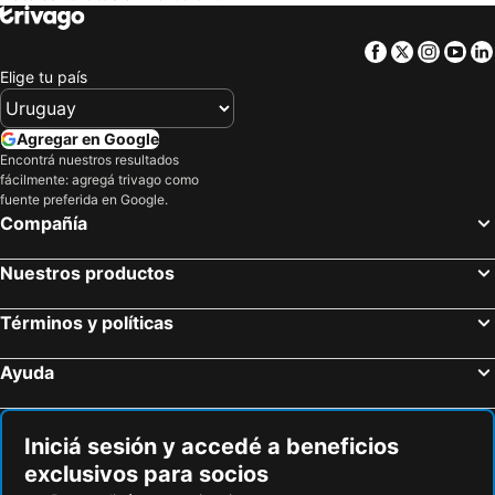
Heimen Hotel
Klosterhagen Hotel
Facebook
Twitter
Insta
Yo
Rongahuset BnB
Elige tu país
Agregar en Google
Encontrá nuestros resultados
fácilmente: agregá trivago como
fuente preferida en Google.
Compañía
Nuestros productos
Términos y políticas
Ayuda
Iniciá sesión y accedé a beneficios
exclusivos para socios