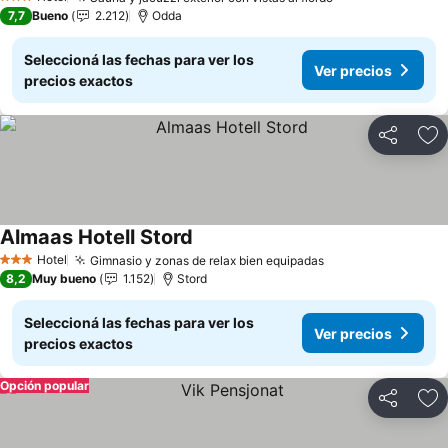
3 Estrellas
7,7
Bueno
2.212
Odda
Seleccioná las fechas para ver los
Ver precios
precios exactos
Compartir
Añ
Almaas Hotell Stord
Hotel
Gimnasio y zonas de relax bien equipadas
3 Estrellas
8,2
Muy bueno
1.152
Stord
Seleccioná las fechas para ver los
Ver precios
precios exactos
Opción popular
Compartir
Añ