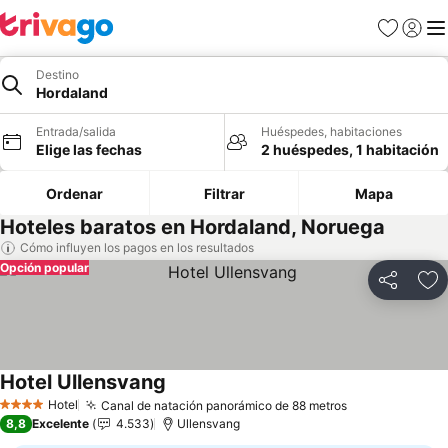
Favoritos
Iniciar 
Me
Destino
Hordaland
Entrada/salida
Huéspedes, habitaciones
Elige las fechas
2 huéspedes, 1 habitación
Ordenar
Filtrar
Mapa
Hoteles baratos en Hordaland, Noruega
Cómo influyen los pagos en los resultados
Opción popular
Compartir
Añ
Hotel Ullensvang
Hotel
Canal de natación panorámico de 88 metros
4 Estrellas
8,8
Excelente
4.533
Ullensvang