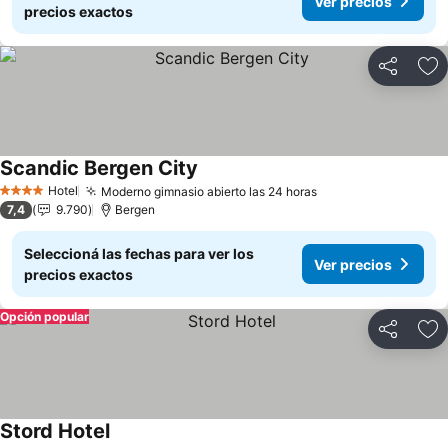
Ver precios
precios exactos
Compartir
Añ
Scandic Bergen City
Hotel
Moderno gimnasio abierto las 24 horas
4 Estrellas
7,4
9.790
Bergen
Seleccioná las fechas para ver los
Ver precios
precios exactos
Opción popular
Compartir
Añ
Stord Hotel