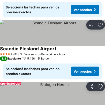
Seleccioná las fechas para ver los
Ver precios
precios exactos
Compartir
Añ
Scandic Flesland Airport
Hotel
Desayuno buffet a primera hora
4 Estrellas
8,8
Excelente
5.496
Bergen
Seleccioná las fechas para ver los
Ver precios
precios exactos
Opción popular
Compartir
Añ