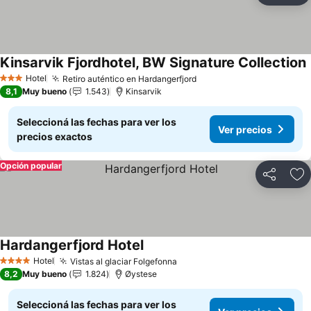
Kinsarvik Fjordhotel, BW Signature Collection
Hotel
Retiro auténtico en Hardangerfjord
3 Estrellas
8,1
Muy bueno
1.543
Kinsarvik
Seleccioná las fechas para ver los
Ver precios
precios exactos
Opción popular
Compartir
Añ
Hardangerfjord Hotel
Hotel
Vistas al glaciar Folgefonna
4 Estrellas
8,2
Muy bueno
1.824
Øystese
Seleccioná las fechas para ver los