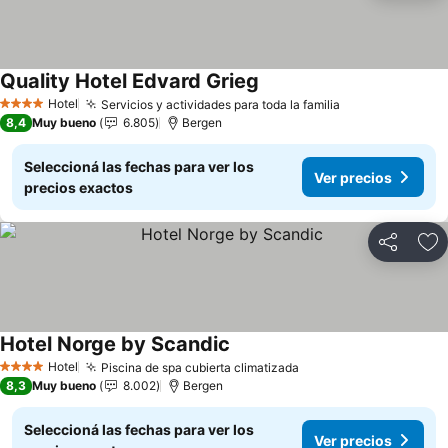
Quality Hotel Edvard Grieg
Hotel
Servicios y actividades para toda la familia
4 Estrellas
8,4
Muy bueno
6.805
Bergen
Seleccioná las fechas para ver los
Ver precios
precios exactos
Compartir
Añ
Hotel Norge by Scandic
Hotel
Piscina de spa cubierta climatizada
4 Estrellas
8,3
Muy bueno
8.002
Bergen
Seleccioná las fechas para ver los
Ver precios