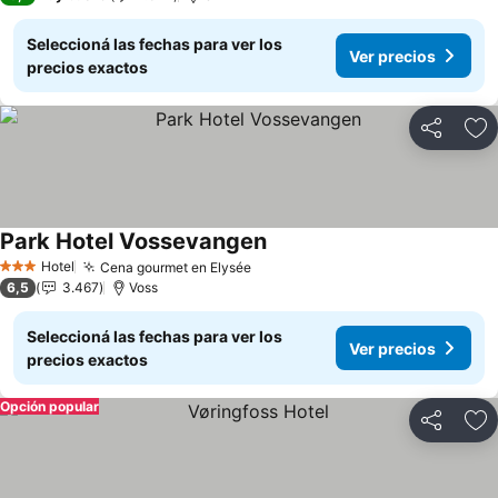
Seleccioná las fechas para ver los
Ver precios
precios exactos
Compartir
Añ
Park Hotel Vossevangen
Hotel
Cena gourmet en Elysée
3 Estrellas
6,5
3.467
Voss
Seleccioná las fechas para ver los
Ver precios
precios exactos
Opción popular
Compartir
Añ