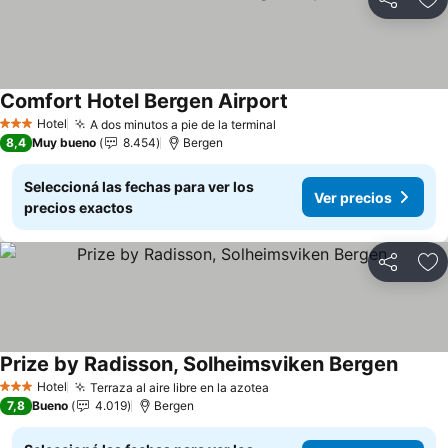
Compartir
Añ
Comfort Hotel Bergen Airport
Hotel
A dos minutos a pie de la terminal
3 Estrellas
8,4
Muy bueno
8.454
Bergen
Seleccioná las fechas para ver los
Ver precios
precios exactos
Compartir
Añ
Prize by Radisson, Solheimsviken Bergen
Hotel
Terraza al aire libre en la azotea
3 Estrellas
7,8
Bueno
4.019
Bergen