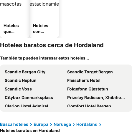
Hoteles
Hoteles
que
con
aceptan
estaciona
mascotas
miento
Hoteles baratos cerca de Hordaland
También te pueden interesar estos hoteles...
Scandic Bergen City
Scandic Torget Bergen
Scandic Neptun
Fleischer's Hotel
Scandic Voss
Folgefonn Gjestetun
Citybox Danmarksplass
Prize by Radisson, Xhibition Bergen City
Clarion Hotel Admiral
Comfort Hotel Bergen
Moxy Bergen
Citybox Bergen City
Thon Hotel Rosenkrantz Bergen
Grand Hotel Terminus
Busca hoteles
Europa
Noruega
Hordaland
Hoteles baratos en Hordaland
Zander K Hotel
Skostredet Hotel