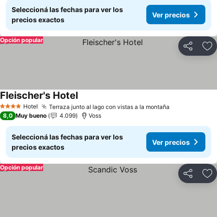
Seleccioná las fechas para ver los
Ver precios
precios exactos
Opción popular
Compartir
Añ
Fleischer's Hotel
Hotel
Terraza junto al lago con vistas a la montaña
4 Estrellas
8,0
Muy bueno
4.099
Voss
Seleccioná las fechas para ver los
Ver precios
precios exactos
Opción popular
Compartir
Añ