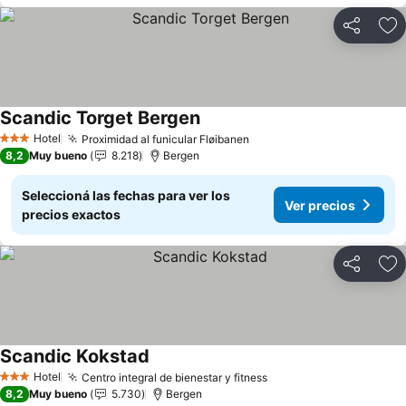
Compartir
Añ
Scandic Torget Bergen
Hotel
Proximidad al funicular Fløibanen
3 Estrellas
8,2
Muy bueno
8.218
Bergen
Seleccioná las fechas para ver los
Ver precios
precios exactos
Compartir
Añ
Scandic Kokstad
Hotel
Centro integral de bienestar y fitness
3 Estrellas
8,2
Muy bueno
5.730
Bergen