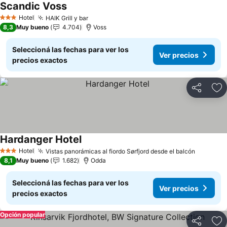
Scandic Voss
Hotel
HAIK Grill y bar
3 Estrellas
8,3
Muy bueno
4.704
Voss
Seleccioná las fechas para ver los
Ver precios
precios exactos
Compartir
Añ
Hardanger Hotel
Hotel
Vistas panorámicas al fiordo Sørfjord desde el balcón
3 Estrellas
8,1
Muy bueno
1.682
Odda
Seleccioná las fechas para ver los
Ver precios
precios exactos
Opción popular
Compartir
Añ