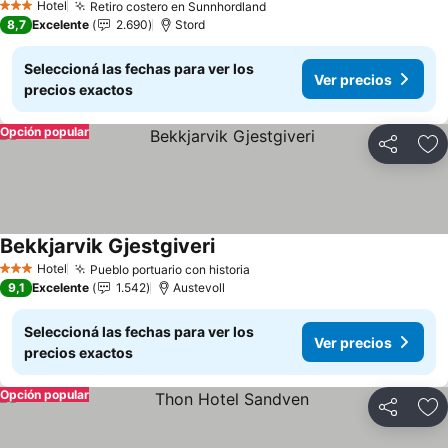
Hotel
Retiro costero en Sunnhordland
3 Estrellas
8,7
Excelente
2.690
Stord
Seleccioná las fechas para ver los
Ver precios
precios exactos
Opción popular
Compartir
Añ
Bekkjarvik Gjestgiveri
Hotel
Pueblo portuario con historia
3 Estrellas
9,1
Excelente
1.542
Austevoll
Seleccioná las fechas para ver los
Ver precios
precios exactos
Opción popular
Compartir
Añ