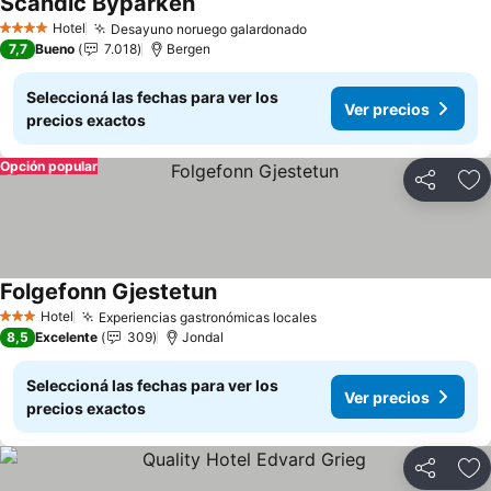
Scandic Byparken
Hotel
Desayuno noruego galardonado
4 Estrellas
7,7
Bueno
7.018
Bergen
Seleccioná las fechas para ver los
Ver precios
precios exactos
Opción popular
Compartir
Añ
Folgefonn Gjestetun
Hotel
Experiencias gastronómicas locales
3 Estrellas
8,5
Excelente
309
Jondal
Seleccioná las fechas para ver los
Ver precios
precios exactos
Compartir
Añ