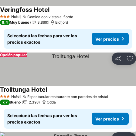
Vøringfoss Hotel
Hotel
Comida con vistas al fiordo
3 Estrellas
8,4
Muy bueno
3.869
Eidfjord
Seleccioná las fechas para ver los
Ver precios
precios exactos
Opción popular
Compartir
Añ
Trolltunga Hotel
Hotel
Espectacular restaurante con paredes de cristal
3 Estrellas
7,7
Bueno
2.398
Odda
Seleccioná las fechas para ver los
Ver precios
precios exactos