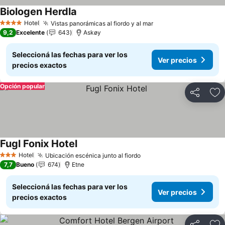
Biologen Herdla
Hotel
Vistas panorámicas al fiordo y al mar
4 Estrellas
9,2
Excelente
643
Askøy
Seleccioná las fechas para ver los
Ver precios
precios exactos
Opción popular
Compartir
Añ
Fugl Fonix Hotel
Hotel
Ubicación escénica junto al fiordo
3 Estrellas
7,7
Bueno
674
Etne
Seleccioná las fechas para ver los
Ver precios
precios exactos