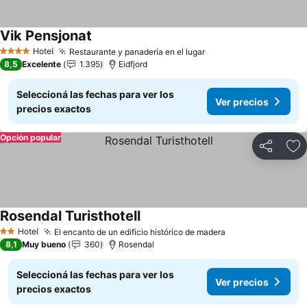
Vik Pensjonat
Hotel
Restaurante y panadería en el lugar
4 Estrellas
8,5
Excelente
1.395
Eidfjord
Seleccioná las fechas para ver los
Ver precios
precios exactos
Opción popular
Compartir
Añ
Rosendal Turisthotell
Hotel
El encanto de un edificio histórico de madera
2 Estrellas
8,1
Muy bueno
360
Rosendal
Seleccioná las fechas para ver los
Ver precios
precios exactos