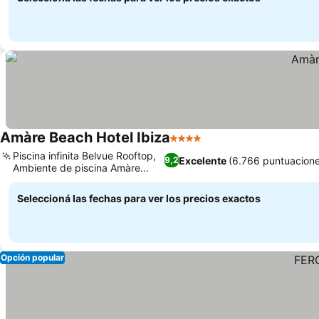
Amàre Beach Hotel Ibiza
4 Estrellas
Piscina infinita Belvue Rooftop,
Excelente
(6.766 puntuacione
9,2
Ambiente de piscina Amàre
Club
Seleccioná las fechas para ver los precios exactos
Opción popular