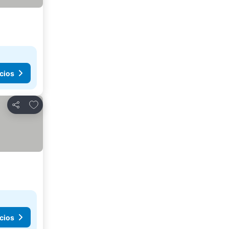
cios
Añadir a favoritos
Compartir
cios