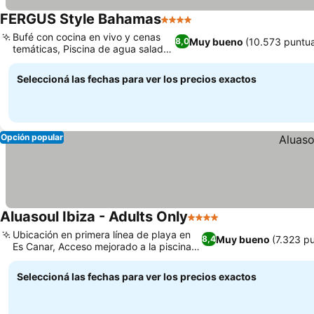
FERGUS Style Bahamas
4 Estrellas
Bufé con cocina en vivo y cenas
Muy bueno
(10.573 puntu
8,0
temáticas, Piscina de agua salada
enorme
Seleccioná las fechas para ver los precios exactos
Opción popular
Aluasoul Ibiza - Adults Only
4 Estrellas
Ubicación en primera línea de playa en
Muy bueno
(7.323 p
8,4
Es Canar, Acceso mejorado a la piscina
Star Prestige
Seleccioná las fechas para ver los precios exactos