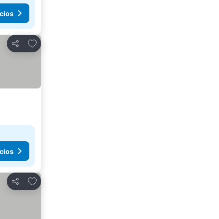
cios
Añadir a favoritos
Compartir
cios
Añadir a favoritos
Compartir