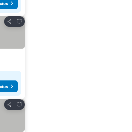
cios
Añadir a favoritos
Compartir
cios
Añadir a favoritos
Compartir