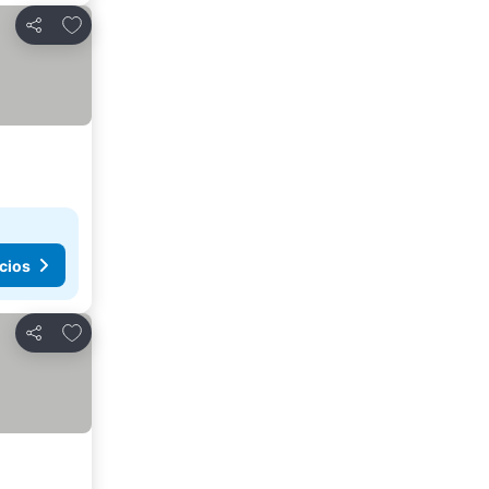
Añadir a favoritos
Compartir
cios
Añadir a favoritos
Compartir