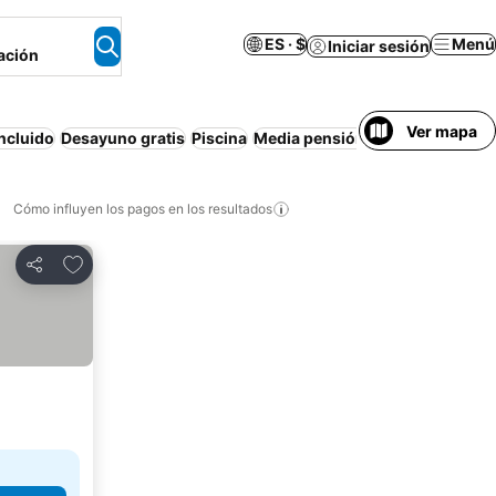
ES · $
Menú
Iniciar sesión
ación
Ver mapa
ncluido
Desayuno gratis
Piscina
Media pensión
Playa
Departam
Cómo influyen los pagos en los resultados
Añadir a favoritos
Compartir