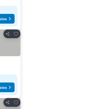
cios
Añadir a favoritos
Compartir
cios
Añadir a favoritos
Compartir