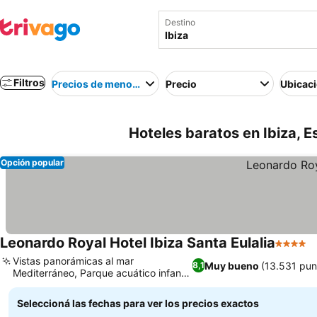
Destino
Filtros
Precios de menor a mayor
Precio
Ubicac
Hoteles baratos en Ibiza, 
Opción popular
Leonardo Royal Hotel Ibiza Santa Eulalia
4 Estrel
Vistas panorámicas al mar
Muy bueno
(13.531 pun
8,1
Mediterráneo, Parque acuático infantil
temático de piratas
Seleccioná las fechas para ver los precios exactos