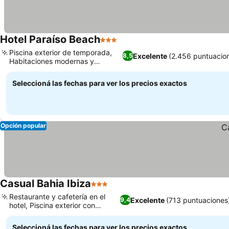
Hotel Paraíso Beach
3 Estrellas
Piscina exterior de temporada,
Excelente
(2.456 puntuacio
8,5
Habitaciones modernas y
renovadas
Seleccioná las fechas para ver los precios exactos
Opción popular
Casual Bahia Ibiza
3 Estrellas
Restaurante y cafetería en el
Excelente
(713 puntuaciones
9,4
hotel, Piscina exterior con
solárium
Seleccioná las fechas para ver los precios exactos