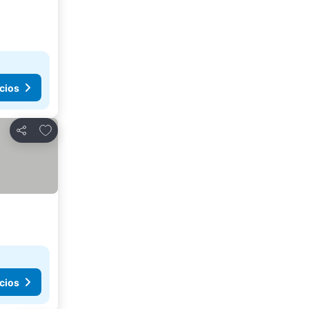
cios
Añadir a favoritos
Compartir
cios