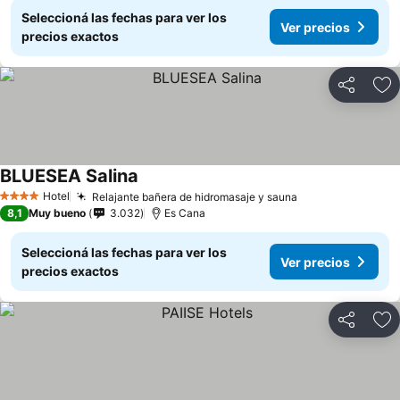
Seleccioná las fechas para ver los
Ver precios
precios exactos
Compartir
Añ
BLUESEA Salina
Hotel
Relajante bañera de hidromasaje y sauna
4 Estrellas
8,1
Muy bueno
3.032
Es Cana
Seleccioná las fechas para ver los
Ver precios
precios exactos
Compartir
Añ