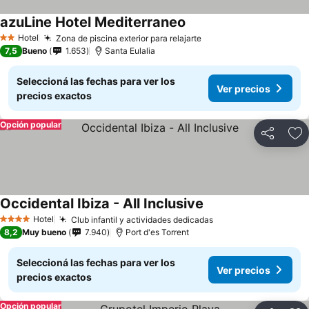
azuLine Hotel Mediterraneo
Hotel
Zona de piscina exterior para relajarte
2 Estrellas
7,5
Bueno
1.653
Santa Eulalia
Seleccioná las fechas para ver los
Ver precios
precios exactos
Opción popular
Compartir
Añ
Occidental Ibiza - All Inclusive
Hotel
Club infantil y actividades dedicadas
4 Estrellas
8,2
Muy bueno
7.940
Port d'es Torrent
Seleccioná las fechas para ver los
Ver precios
precios exactos
Opción popular