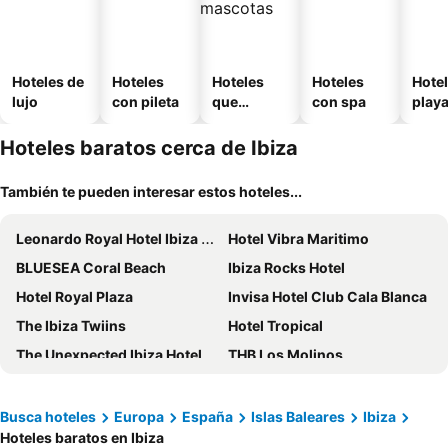
Hoteles de
Hoteles
Hoteles
Hoteles
Hotel
lujo
con pileta
que
con spa
play
aceptan
mascotas
Hoteles baratos cerca de Ibiza
También te pueden interesar estos hoteles...
Leonardo Royal Hotel Ibiza Santa Eulalia
Hotel Vibra Maritimo
BLUESEA Coral Beach
Ibiza Rocks Hotel
Hotel Royal Plaza
Invisa Hotel Club Cala Blanca
The Ibiza Twiins
Hotel Tropical
The Unexpected Ibiza Hotel
THB Los Molinos
Eurostars Puerto de Ibiza
Globales Montemar
Ibiza Corso Hotel & Spa
Hotel Riomar Ibiza, a Tribute Portfolio Hotel
Busca hoteles
Europa
España
Islas Baleares
Ibiza
Hoteles baratos en Ibiza
Art Apartments by Typic Hotels
Six Senses Ibiza