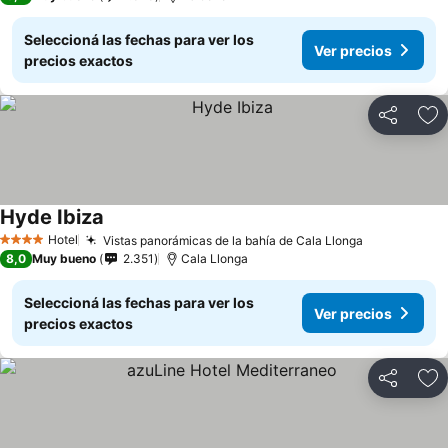
Seleccioná las fechas para ver los
Ver precios
precios exactos
Compartir
Añ
Hyde Ibiza
Hotel
Vistas panorámicas de la bahía de Cala Llonga
4 Estrellas
8,0
Muy bueno
2.351
Cala Llonga
Seleccioná las fechas para ver los
Ver precios
precios exactos
Compartir
Añ