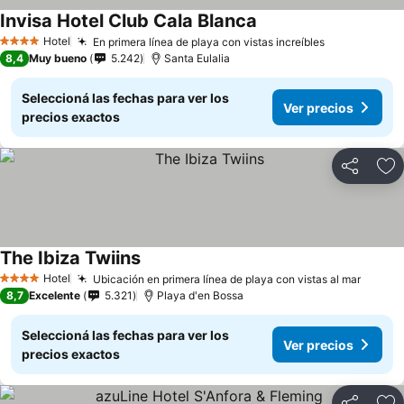
Invisa Hotel Club Cala Blanca
Hotel
En primera línea de playa con vistas increíbles
4 Estrellas
8,4
Muy bueno
5.242
Santa Eulalia
Seleccioná las fechas para ver los
Ver precios
precios exactos
Compartir
Añ
The Ibiza Twiins
Hotel
Ubicación en primera línea de playa con vistas al mar
4 Estrellas
8,7
Excelente
5.321
Playa d'en Bossa
Seleccioná las fechas para ver los
Ver precios
precios exactos