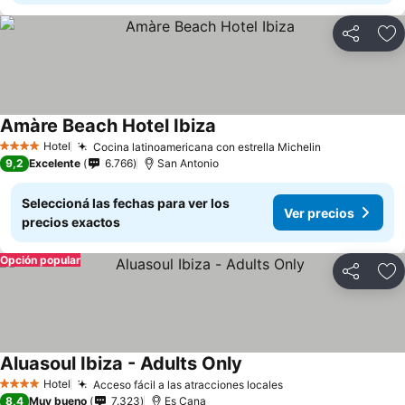
Compartir
Añ
Amàre Beach Hotel Ibiza
Hotel
Cocina latinoamericana con estrella Michelin
4 Estrellas
9,2
Excelente
6.766
San Antonio
Seleccioná las fechas para ver los
Ver precios
precios exactos
Opción popular
Compartir
Añ
Aluasoul Ibiza - Adults Only
Hotel
Acceso fácil a las atracciones locales
4 Estrellas
8,4
Muy bueno
7.323
Es Cana