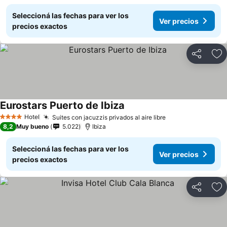
Seleccioná las fechas para ver los
Ver precios
precios exactos
Compartir
Añ
Eurostars Puerto de Ibiza
Hotel
Suites con jacuzzis privados al aire libre
4 Estrellas
8,2
Muy bueno
5.022
Ibiza
Seleccioná las fechas para ver los
Ver precios
precios exactos
Compartir
Añ