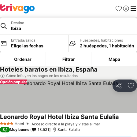
Favoritos
Iniciar 
Me
Destino
Ibiza
Entrada/salida
Huéspedes, habitaciones
Elige las fechas
2 huéspedes, 1 habitación
Ordenar
Filtrar
Mapa
Hoteles baratos en Ibiza, España
Cómo influyen los pagos en los resultados
Opción popular
Compartir
Añ
Leonardo Royal Hotel Ibiza Santa Eulalia
Hotel
Acceso directo a la playa y vistas al mar
4 Estrellas
8,1
Muy bueno
13.531
Santa Eulalia