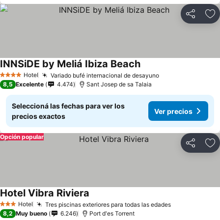
Compartir
Añ
INNSiDE by Meliá Ibiza Beach
Hotel
Variado bufé internacional de desayuno
4 Estrellas
8,5
Excelente
4.474
Sant Josep de sa Talaia
Seleccioná las fechas para ver los
Ver precios
precios exactos
Opción popular
Compartir
Añ
Hotel Vibra Riviera
Hotel
Tres piscinas exteriores para todas las edades
3 Estrellas
8,2
Muy bueno
6.246
Port d'es Torrent