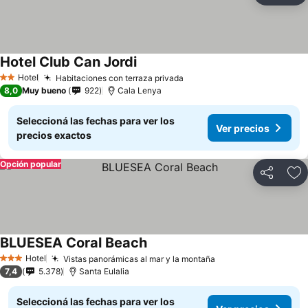
Hotel Club Can Jordi
Hotel
Habitaciones con terraza privada
2 Estrellas
8,0
Muy bueno
922
Cala Lenya
Seleccioná las fechas para ver los
Ver precios
precios exactos
Opción popular
Compartir
Añ
BLUESEA Coral Beach
Hotel
Vistas panorámicas al mar y la montaña
3 Estrellas
7,4
5.378
Santa Eulalia
Seleccioná las fechas para ver los