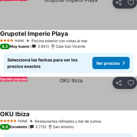
Compartir
Añ
Grupotel Imperio Playa
Hotel
Piscina exterior con vistas al mar
4 Estrellas
8,2
Muy bueno
3.641
Cala San Vicente
Seleccioná las fechas para ver los
Ver precios
precios exactos
Opción popular
Compartir
Añ
OKU Ibiza
Hotel
Restaurantes refinados y bar de zumos
5 Estrellas
9,0
Excelente
2.715
San Antonio