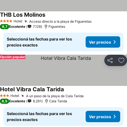
THB Los Molinos
Hotel
Acceso directo a la playa de Figueretas
4 Estrellas
8,7
Excelente
7.126
Figueretas
Seleccioná las fechas para ver los
Ver precios
precios exactos
Opción popular
Compartir
Añ
Hotel Vibra Cala Tarida
Hotel
A un paso de la playa de Cala Tarida
3 Estrellas
8,5
Excelente
8.261
Cala Tarida
Seleccioná las fechas para ver los
Ver precios
precios exactos