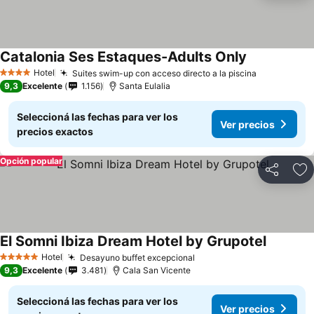
Catalonia Ses Estaques-Adults Only
Hotel
Suites swim-up con acceso directo a la piscina
4 Estrellas
9,3
Excelente
1.156
Santa Eulalia
Seleccioná las fechas para ver los
Ver precios
precios exactos
Opción popular
Compartir
Añ
El Somni Ibiza Dream Hotel by Grupotel
Hotel
Desayuno buffet excepcional
5 Estrellas
9,3
Excelente
3.481
Cala San Vicente
Seleccioná las fechas para ver los
Ver precios