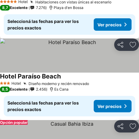
Hotel
Habitaciones con vistas únicas al escenario
5 Estrellas
8,7
Excelente
7.276
Playa d'en Bossa
Seleccioná las fechas para ver los
Ver precios
precios exactos
Compartir
Añ
Hotel Paraíso Beach
Hotel
Diseño moderno y recién renovado
3 Estrellas
8,5
Excelente
2.456
Es Cana
Seleccioná las fechas para ver los
Ver precios
precios exactos
Opción popular
Compartir
Añ