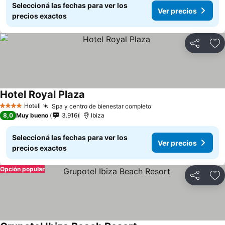
Seleccioná las fechas para ver los
Ver precios
precios exactos
Compartir
Añ
Hotel Royal Plaza
Hotel
Spa y centro de bienestar completo
4 Estrellas
8,0
Muy bueno
3.916
Ibiza
Seleccioná las fechas para ver los
Ver precios
precios exactos
Opción popular
Compartir
Añ