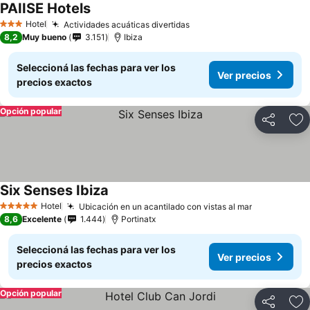
PAIISE Hotels
Hotel
Actividades acuáticas divertidas
3 Estrellas
8,2
Muy bueno
3.151
Ibiza
Seleccioná las fechas para ver los
Ver precios
precios exactos
Opción popular
Compartir
Añ
Six Senses Ibiza
Hotel
Ubicación en un acantilado con vistas al mar
5 Estrellas
8,6
Excelente
1.444
Portinatx
Seleccioná las fechas para ver los
Ver precios
precios exactos
Opción popular
Compartir
Añ