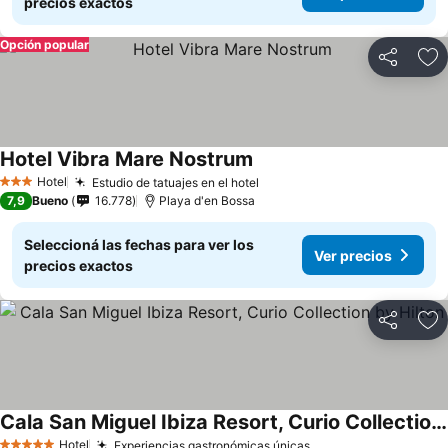
precios exactos
Opción popular
Compartir
Añ
Hotel Vibra Mare Nostrum
Hotel
Estudio de tatuajes en el hotel
3 Estrellas
7,9
Bueno
16.778
Playa d'en Bossa
Seleccioná las fechas para ver los
Ver precios
precios exactos
Compartir
Añ
Cala San Miguel Ibiza Resort, Curio Collection by Hilton
Hotel
Experiencias gastronómicas únicas