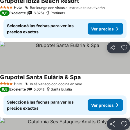
Grupotel Ibiza Beach Resort
Hotel
Bar lounge con vistas al mar que te cautivarán
4 Estrellas
8,6
Excelente
6.825
Portinatx
Seleccioná las fechas para ver los
Ver precios
precios exactos
Compartir
Añ
Grupotel Santa Eulària & Spa
Hotel
Bufé variado con cocina en vivo
4 Estrellas
8,8
Excelente
5.664
Santa Eulalia
Seleccioná las fechas para ver los
Ver precios
precios exactos
Compartir
Añ