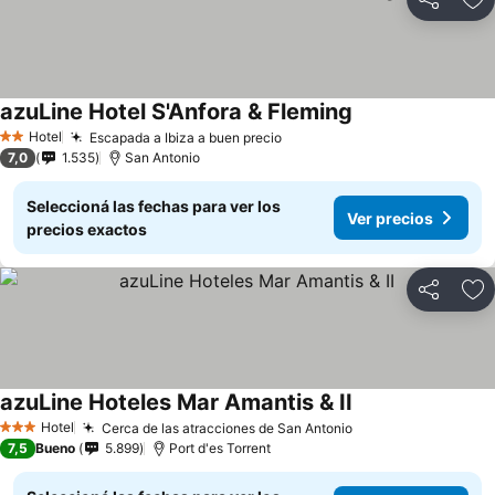
Compartir
Añ
azuLine Hotel S'Anfora & Fleming
Hotel
Escapada a Ibiza a buen precio
2 Estrellas
7,0
1.535
San Antonio
Seleccioná las fechas para ver los
Ver precios
precios exactos
Compartir
Añ
azuLine Hoteles Mar Amantis & II
Hotel
Cerca de las atracciones de San Antonio
3 Estrellas
7,5
Bueno
5.899
Port d'es Torrent