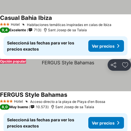
Casual Bahia Ibiza
Hotel
Habitaciones temáticas inspiradas en calas de Ibiza
3 Estrellas
9,4
Excelente
713
Sant Josep de sa Talaia
Seleccioná las fechas para ver los
Ver precios
precios exactos
Opción popular
Compartir
Añ
FERGUS Style Bahamas
Hotel
Acceso directo a la playa de Playa d'en Bossa
4 Estrellas
8,0
Muy bueno
10.573
Sant Josep de sa Talaia
Seleccioná las fechas para ver los
Ver precios
precios exactos