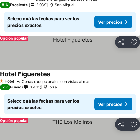
5 Estrellas
8,6
Excelente
2.939
San Miguel
Seleccioná las fechas para ver los
Ver precios
precios exactos
Opción popular
Compartir
Añ
Hotel Figueretes
Hotel
Cenas excepcionales con vistas al mar
1 Estrellas
7,7
Bueno
3.431
Ibiza
Seleccioná las fechas para ver los
Ver precios
precios exactos
Opción popular
Compartir
Añ