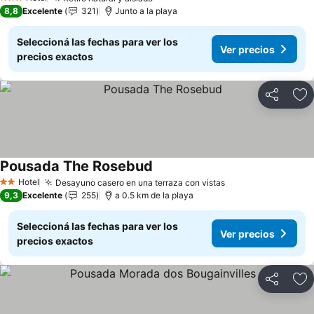
3 Estrellas
8,8
Excelente
321
Junto a la playa
Seleccioná las fechas para ver los
Ver precios
precios exactos
Compartir
Añ
Pousada The Rosebud
Hotel
Desayuno casero en una terraza con vistas
2 Estrellas
9,3
Excelente
255
a 0.5 km de la playa
Seleccioná las fechas para ver los
Ver precios
precios exactos
Compartir
Añ