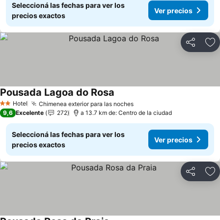
Seleccioná las fechas para ver los
Ver precios
precios exactos
Compartir
Añ
Pousada Lagoa do Rosa
Hotel
Chimenea exterior para las noches
2 Estrellas
9,6
Excelente
272
a 13.7 km de: Centro de la ciudad
Seleccioná las fechas para ver los
Ver precios
precios exactos
Compartir
Añ