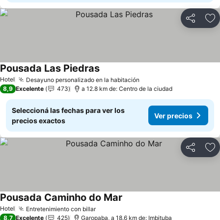
Compartir
Añ
Pousada Las Piedras
Hotel
Desayuno personalizado en la habitación
8,9
Excelente
473
a 12.8 km de: Centro de la ciudad
Seleccioná las fechas para ver los
Ver precios
precios exactos
Compartir
Añ
Pousada Caminho do Mar
Hotel
Entretenimiento con billar
8,7
Excelente
425
Garopaba, a 18.6 km de: Imbituba