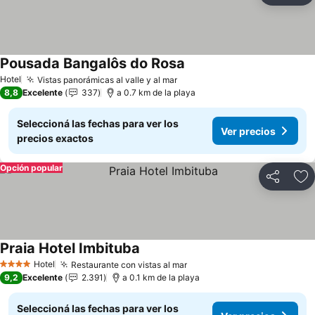
Pousada Bangalôs do Rosa
Hotel
Vistas panorámicas al valle y al mar
8,8
Excelente
337
a 0.7 km de la playa
Seleccioná las fechas para ver los
Ver precios
precios exactos
Opción popular
Compartir
Añ
Praia Hotel Imbituba
Hotel
Restaurante con vistas al mar
4 Estrellas
9,2
Excelente
2.391
a 0.1 km de la playa
Seleccioná las fechas para ver los