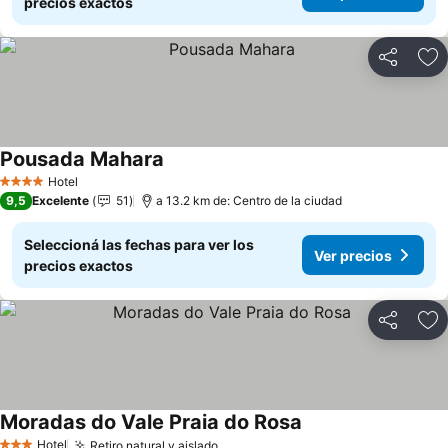
precios exactos
Compartir
Añ
Pousada Mahara
Hotel
4 Estrellas
9,5
Excelente
51
a 13.2 km de: Centro de la ciudad
Seleccioná las fechas para ver los
Ver precios
precios exactos
Compartir
Añ
Moradas do Vale Praia do Rosa
Hotel
Retiro natural y aislado