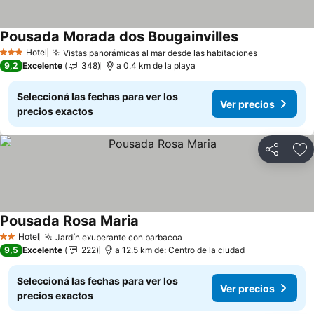
Pousada Morada dos Bougainvilles
Hotel
Vistas panorámicas al mar desde las habitaciones
3 Estrellas
9,2
Excelente
348
a 0.4 km de la playa
Seleccioná las fechas para ver los
Ver precios
precios exactos
Compartir
Añ
Pousada Rosa Maria
Hotel
Jardín exuberante con barbacoa
2 Estrellas
9,5
Excelente
222
a 12.5 km de: Centro de la ciudad
Seleccioná las fechas para ver los
Ver precios
precios exactos