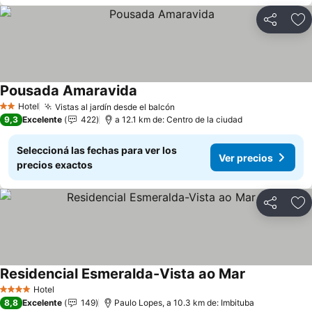
Compartir
Añ
Pousada Amaravida
Hotel
Vistas al jardín desde el balcón
2 Estrellas
9,3
Excelente
422
a 12.1 km de: Centro de la ciudad
Seleccioná las fechas para ver los
Ver precios
precios exactos
Compartir
Añ
Residencial Esmeralda-Vista ao Mar
Hotel
4 Estrellas
8,8
Excelente
149
Paulo Lopes, a 10.3 km de: Imbituba