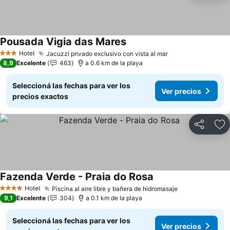
Pousada Vigia das Mares
Hotel
Jacuzzi privado exclusivo con vista al mar
3 Estrellas
8,9
Excelente
463
a 0.6 km de la playa
Seleccioná las fechas para ver los
Ver precios
precios exactos
Compartir
Añ
Fazenda Verde - Praia do Rosa
Hotel
Piscina al aire libre y bañera de hidromasaje
4 Estrellas
9,1
Excelente
304
a 0.1 km de la playa
Seleccioná las fechas para ver los
Ver precios