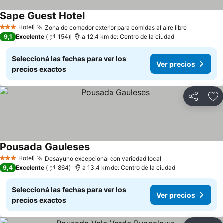
Sape Guest Hotel
Hotel
Zona de comedor exterior para comidas al aire libre
3 Estrellas
9,1
Excelente
154
a 12.4 km de: Centro de la ciudad
Seleccioná las fechas para ver los
Ver precios
precios exactos
Compartir
Añ
Pousada Gauleses
Hotel
Desayuno excepcional con variedad local
3 Estrellas
9,4
Excelente
864
a 13.4 km de: Centro de la ciudad
Seleccioná las fechas para ver los
Ver precios
precios exactos