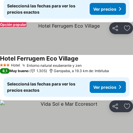
Seleccioná las fechas para ver los
Ver precios
precios exactos
Opción popular
Compartir
Añ
Hotel Ferrugem Eco Village
Hotel
Entorno natural exuberante y zen
3 Estrellas
8,1
Muy bueno
1.305
Garopaba, a 19.3 km de: Imbituba
Seleccioná las fechas para ver los
Ver precios
precios exactos
Compartir
Añ