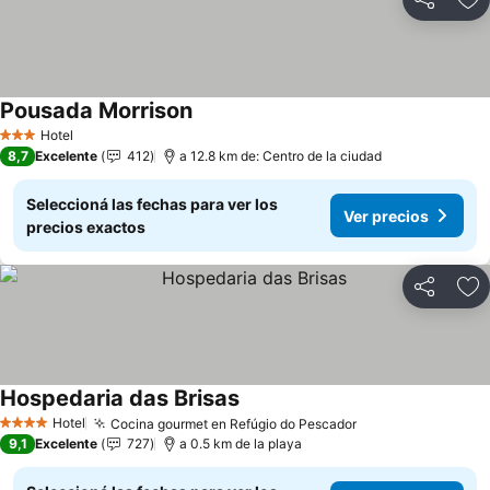
Compartir
Añ
Pousada Morrison
Hotel
3 Estrellas
8,7
Excelente
412
a 12.8 km de: Centro de la ciudad
Seleccioná las fechas para ver los
Ver precios
precios exactos
Compartir
Añ
Hospedaria das Brisas
Hotel
Cocina gourmet en Refúgio do Pescador
4 Estrellas
9,1
Excelente
727
a 0.5 km de la playa