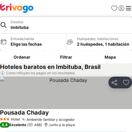
Favoritos
Iniciar 
Me
Destino
Imbituba
Entrada/salida
Huéspedes, habitaciones
Elige las fechas
2 huéspedes, 1 habitación
Ordenar
Filtrar
Mapa
Hoteles baratos en Imbituba, Brasil
Cómo influyen los pagos en los resultados
Compartir
Añ
Pousada Chaday
Hotel
Ambiente familiar y acogedor
3 Estrellas
8,8
Excelente
488
Junto a la playa