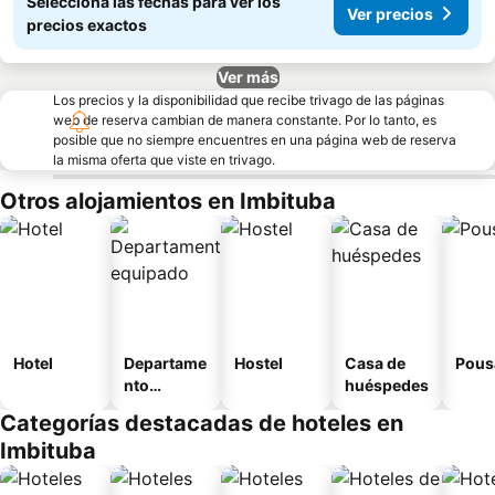
Seleccioná las fechas para ver los
Ver precios
precios exactos
Ver más
Los precios y la disponibilidad que recibe trivago de las páginas
web de reserva cambian de manera constante. Por lo tanto, es
posible que no siempre encuentres en una página web de reserva
la misma oferta que viste en trivago.
Otros alojamientos en Imbituba
Hotel
Departame
Hostel
Casa de
Pous
nto
huéspedes
equipado
Categorías destacadas de hoteles en
Imbituba