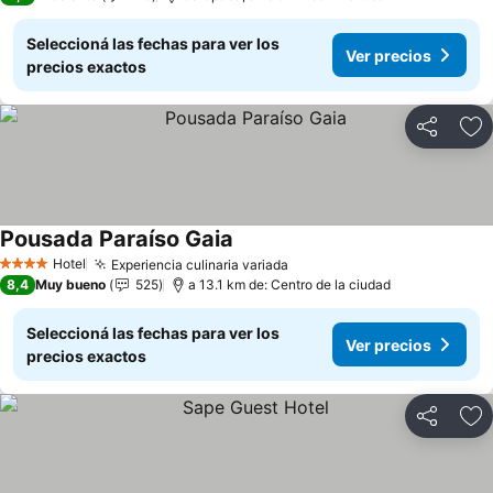
Seleccioná las fechas para ver los
Ver precios
precios exactos
Compartir
Añ
Pousada Paraíso Gaia
Hotel
Experiencia culinaria variada
4 Estrellas
8,4
Muy bueno
525
a 13.1 km de: Centro de la ciudad
Seleccioná las fechas para ver los
Ver precios
precios exactos
Compartir
Añ