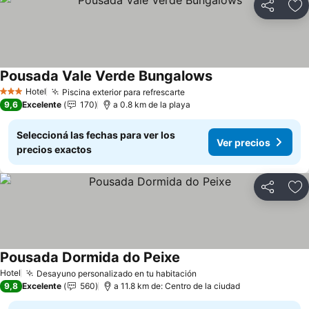
Compartir
Añ
Pousada Vale Verde Bungalows
Hotel
Piscina exterior para refrescarte
3 Estrellas
9,6
Excelente
170
a 0.8 km de la playa
Seleccioná las fechas para ver los
Ver precios
precios exactos
Compartir
Añ
Pousada Dormida do Peixe
Hotel
Desayuno personalizado en tu habitación
9,8
Excelente
560
a 11.8 km de: Centro de la ciudad