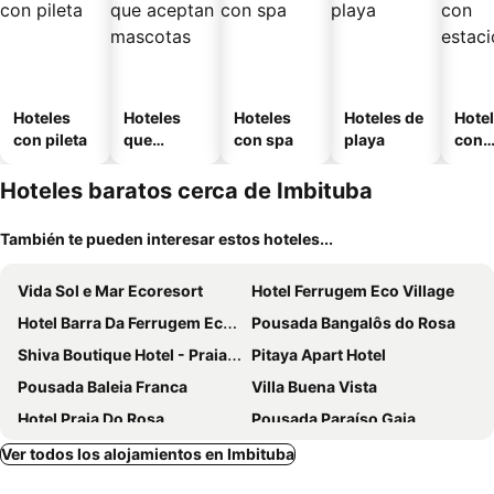
Hoteles
Hoteles
Hoteles
Hoteles de
Hote
con pileta
que
con spa
playa
con
aceptan
esta
mascotas
mien
Hoteles baratos cerca de Imbituba
También te pueden interesar estos hoteles...
Vida Sol e Mar Ecoresort
Hotel Ferrugem Eco Village
Hotel Barra Da Ferrugem Eco Village
Pousada Bangalôs do Rosa
Shiva Boutique Hotel - Praia do Rosa
Pitaya Apart Hotel
Pousada Baleia Franca
Villa Buena Vista
Hotel Praia Do Rosa
Pousada Paraíso Gaia
Pousada Lagoa do Rosa
Fazenda Verde - Praia do Rosa
Ver todos los alojamientos en Imbituba
Pousada The Rosebud
Sonhos do Rosa pousada