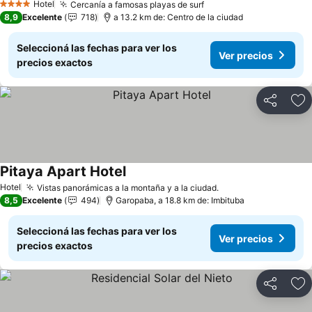
Hotel
Cercanía a famosas playas de surf
4 Estrellas
8,9
Excelente
718
a 13.2 km de: Centro de la ciudad
Seleccioná las fechas para ver los
Ver precios
precios exactos
Compartir
Añ
Pitaya Apart Hotel
Hotel
Vistas panorámicas a la montaña y a la ciudad.
8,5
Excelente
494
Garopaba, a 18.8 km de: Imbituba
Seleccioná las fechas para ver los
Ver precios
precios exactos
Compartir
Añ