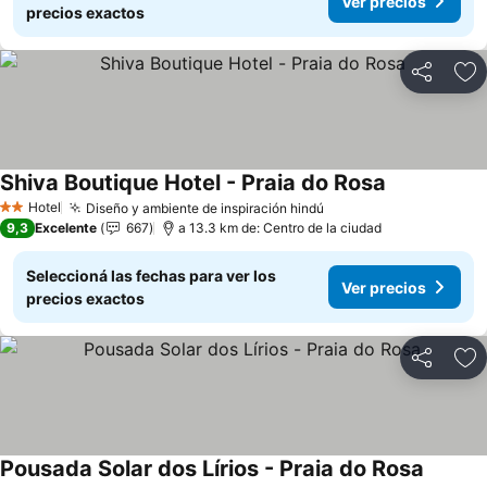
Ver precios
precios exactos
Compartir
Añ
Shiva Boutique Hotel - Praia do Rosa
Hotel
Diseño y ambiente de inspiración hindú
2 Estrellas
9,3
Excelente
667
a 13.3 km de: Centro de la ciudad
Seleccioná las fechas para ver los
Ver precios
precios exactos
Compartir
Añ
Pousada Solar dos Lírios - Praia do Rosa