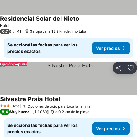
Residencial Solar del Nieto
Hotel
6,7
41
Garopaba, a 18.9 km de: Imbituba
Seleccioná las fechas para ver los
Ver precios
precios exactos
Opción popular
Compartir
Añ
Silvestre Praia Hotel
Hotel
Opciones de ocio para toda la familia
3 Estrellas
8,4
Muy bueno
1.060
a 0.2 km de la playa
Seleccioná las fechas para ver los
Ver precios
precios exactos