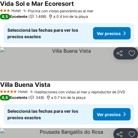
Vida Sol e Mar Ecoresort
Hotel
Piscina con vistas panorámicas al mar
3 Estrellas
8,5
Excelente
1.468
a 0.4 km de la playa
Seleccioná las fechas para ver los
Ver precios
precios exactos
Compartir
Añ
Villa Buena Vista
Hotel
Habitaciones con vistas al mar y reproductor de DVD
5 Estrellas
8,6
Excelente
348
a 0.7 km de la playa
Seleccioná las fechas para ver los
Ver precios
precios exactos
Compartir
Añ