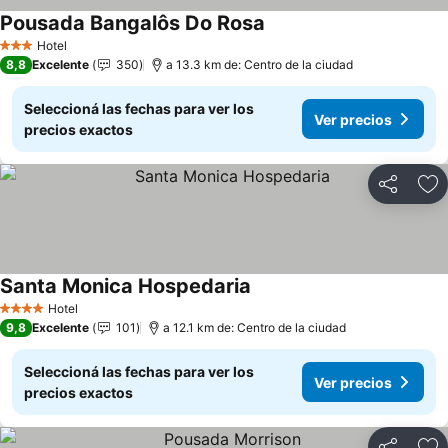
Pousada Bangalôs Do Rosa
Hotel
3 Estrellas
8,8
Excelente
350
a 13.3 km de: Centro de la ciudad
Seleccioná las fechas para ver los
Ver precios
precios exactos
Compartir
Añ
Santa Monica Hospedaria
Hotel
4 Estrellas
9,8
Excelente
101
a 12.1 km de: Centro de la ciudad
Seleccioná las fechas para ver los
Ver precios
precios exactos