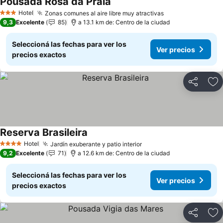
Pousada Rosa da Praia
Hotel
Zonas comunes al aire libre muy atractivas
3 Estrellas
9,3
Excelente
85
a 13.1 km de: Centro de la ciudad
Seleccioná las fechas para ver los
Ver precios
precios exactos
Compartir
Añ
Reserva Brasileira
Hotel
Jardín exuberante y patio interior
4 Estrellas
9,2
Excelente
71
a 12.6 km de: Centro de la ciudad
Seleccioná las fechas para ver los
Ver precios
precios exactos
Compartir
Añ