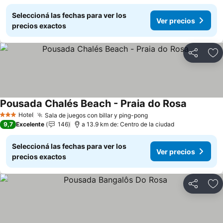
Seleccioná las fechas para ver los
Ver precios
precios exactos
Compartir
Añ
Pousada Chalés Beach - Praia do Rosa
Hotel
Sala de juegos con billar y ping-pong
3 Estrellas
9,7
Excelente
146
a 13.9 km de: Centro de la ciudad
Seleccioná las fechas para ver los
Ver precios
precios exactos
Compartir
Añ