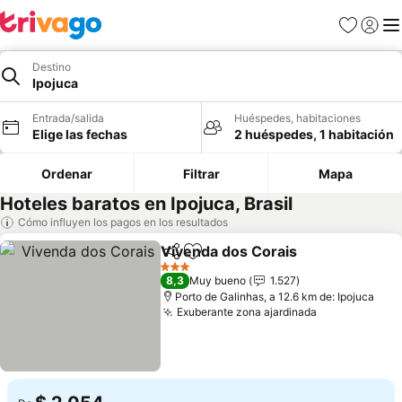
Favoritos
Iniciar 
Me
Destino
Ipojuca
Entrada/salida
Huéspedes, habitaciones
Elige las fechas
2 huéspedes, 1 habitación
Ordenar
Filtrar
Mapa
Hoteles baratos en Ipojuca, Brasil
Cómo influyen los pagos en los resultados
Vivenda dos Corais
Compartir
Añadir a favoritos
3 Estrellas
8,3
Muy bueno
1.527
Porto de Galinhas, a 12.6 km de: Ipojuca
Exuberante zona ajardinada