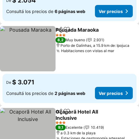
$ 2.054
De
Consultá los precios de
6 páginas web
Ver precios
Pousada Maraoka
Compartir
Añadir a favoritos
3 Estrellas
8,2
Muy bueno
2.931
Porto de Galinhas, a 15.9 km de: Ipojuca
Habitaciones con vistas al mar
$ 3.071
De
Consultá los precios de
2 páginas web
Ver precios
Ocaporã Hotel All
Compartir
Añadir a favoritos
Inclusive
3 Estrellas
9,1
Excelente
10.419
a 0.3 km de la playa
Estaciones de gastronomía artesanal