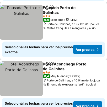
Pousada Porto de
Compartir
Añadir a favoritos
Galinhas
3 Estrellas
9,0
Excelente
1.142
Porto de Galinhas, a 12.7 km de: Ipojuca
Vistas tranquilas a manglares y al río
Seleccioná las fechas para ver los precios
Ver precios
exactos
Hotel Aconchego Porto
Compartir
Añadir a favoritos
de Galinhas
3 Estrellas
8,4
Muy bueno
2.622
Porto de Galinhas, a 10.9 km de: Ipojuca
Entorno de exuberante jardín tropical
Seleccioná las fechas para ver los precios
Ver precios