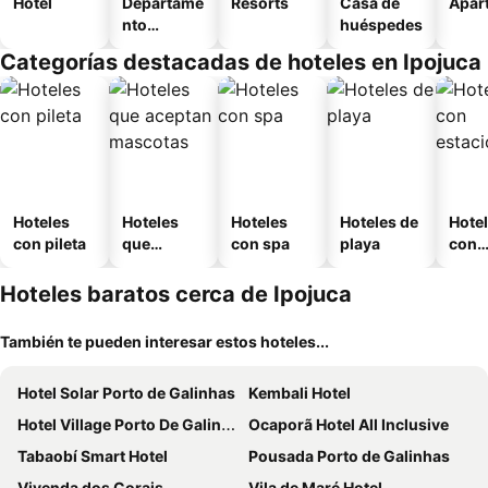
Hotel
Departame
Resorts
Casa de
Apart
nto
huéspedes
equipado
Categorías destacadas de hoteles en Ipojuca
Hoteles
Hoteles
Hoteles
Hoteles de
Hote
con pileta
que
con spa
playa
con
aceptan
esta
mascotas
mien
Hoteles baratos cerca de Ipojuca
También te pueden interesar estos hoteles...
Hotel Solar Porto de Galinhas
Kembali Hotel
Hotel Village Porto De Galinhas
Ocaporã Hotel All Inclusive
Tabaobí Smart Hotel
Pousada Porto de Galinhas
Vivenda dos Corais
Vila de Maré Hotel