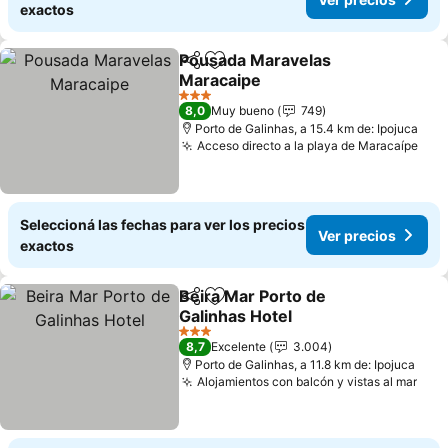
exactos
Pousada Maravelas
Compartir
Añadir a favoritos
Maracaipe
3 Estrellas
8,0
Muy bueno
749
Porto de Galinhas, a 15.4 km de: Ipojuca
Acceso directo a la playa de Maracaípe
Seleccioná las fechas para ver los precios
Ver precios
exactos
Beira Mar Porto de
Compartir
Añadir a favoritos
Galinhas Hotel
3 Estrellas
8,7
Excelente
3.004
Porto de Galinhas, a 11.8 km de: Ipojuca
Alojamientos con balcón y vistas al mar