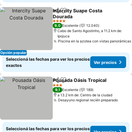
Intercity Suape Costa
Compartir
Añadir a favoritos
Dourada
4 Estrellas
9,0
Excelente
12.040
Cabo de Santo Agostinho, a 11.2 km de:
Ipojuca
Piscina en la azotea con vistas panorámicas
Opción popular
Seleccioná las fechas para ver los precios
Ver precios
exactos
Pousada Oásis Tropical
Compartir
Añadir a favoritos
3 Estrellas
9,1
Excelente
189
a 13.2 km de: Centro de la ciudad
Desayuno regional recién preparado
Seleccioná las fechas para ver los precios
Ver precios