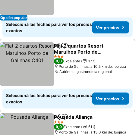
Opción popular
Seleccioná las fechas para ver los precios
Ver precios
exactos
Flat 2 quartos Resort
Compartir
Añadir a favoritos
Marulhos Porto de
Galinhas C401
3 Estrellas
9,0
Excelente
177
Porto de Galinhas, a 10.5 km de: Ipojuca
Auténtica gastronomía regional
Seleccioná las fechas para ver los precios
Ver precios
exactos
Pousada Aliança
Compartir
Añadir a favoritos
3 Estrellas
9,0
Excelente
611
Porto de Galinhas, a 13.0 km de: Ipojuca