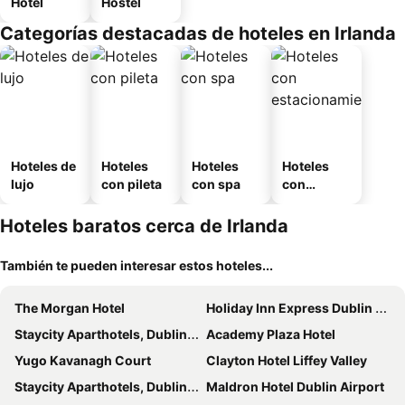
Hotel
Hostel
Categorías destacadas de hoteles en Irlanda
Hoteles de
Hoteles
Hoteles
Hoteles
lujo
con pileta
con spa
con
estaciona
miento
Hoteles baratos cerca de Irlanda
También te pueden interesar estos hoteles...
The Morgan Hotel
Holiday Inn Express Dublin City Centre By Ihg
Staycity Aparthotels, Dublin, City Centre
Academy Plaza Hotel
Yugo Kavanagh Court
Clayton Hotel Liffey Valley
Staycity Aparthotels, Dublin, City Quay
Maldron Hotel Dublin Airport