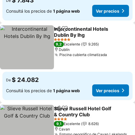
$ 7.843
De
Consultá los precios de
1 página web
Ver precios
Intercontinental Hotels
Compartir
Añadir a favoritos
Dublin By Ihg
Ver precios
5 Estrellas
9,2
Excelente
9.265
Dublín
Piscina cubierta climatizada
Ver precios
$ 24.082
De
Consultá los precios de
1 página web
Ver precios
Slieve Russell Hotel Golf
Compartir
Añadir a favoritos
& Country Club
Ver precios
4 Estrellas
9,1
Excelente
8.626
Cavan
Entorno geográfico de Cavan Lakelands