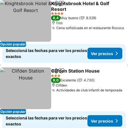
Knightsbrook Hotel & Golf
Compartir
Añadir a favoritos
Resort
Ver precios
4 Estrellas
8,4
Muy bueno
9.328
Trim
Cena sofisticada en el restaurante Rococo
V
Opción popular
Seleccioná las fechas para ver los precios
Ver precios
exactos
Clifden Station House
Compartir
Añadir a favoritos
Ver 
3 Estrellas
9,0
Excelente
4.730
Clifden
Actividades de club infantil de temporada
Ve
Opción popular
Seleccioná las fechas para ver los precios
Ver precios
exactos