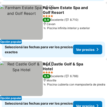
Farnham Estate Spa and
Compartir
Añadir a favoritos
Golf Resort
Ver precios
4 Estrellas
8,9
Excelente
8.710
Cavan
Piscina infinita interior y exterior
Ver preci
Opción popular
Seleccioná las fechas para ver los precios
Ver precios
exactos
Red Castle Golf & Spa
Compartir
Añadir a favoritos
Hotel
Ver precios
4 Estrellas
8,5
Excelente
6.766
Moville
Piscina cubierta con mampostería de piedra
Opción popular
Seleccioná las fechas para ver los precios
Ver precios