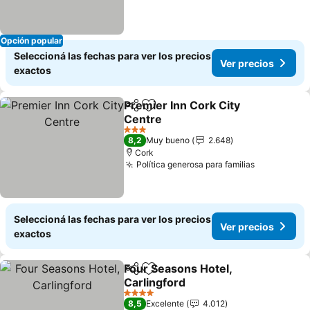
Opción popular
Seleccioná las fechas para ver los precios
Ver precios
exactos
Premier Inn Cork City
Compartir
Añadir a favoritos
Centre
Ver precios
3 Estrellas
8,2
Muy bueno
2.648
Cork
Política generosa para familias
Ver precio
Seleccioná las fechas para ver los precios
Ver precios
exactos
Four Seasons Hotel,
Compartir
Añadir a favoritos
Carlingford
Ver precios
4 Estrellas
8,5
Excelente
4.012