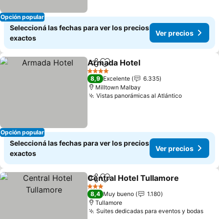
Opción popular
Seleccioná las fechas para ver los precios
Ver precios
exactos
Armada Hotel
Compartir
Añadir a favoritos
Ver precios
4 Estrellas
8,9
Excelente
6.335
Milltown Malbay
Vistas panorámicas al Atlántico
Ver preci
Opción popular
Seleccioná las fechas para ver los precios
Ver precios
exactos
Central Hotel Tullamore
Compartir
Añadir a favoritos
Ve
3 Estrellas
8,4
Muy bueno
1.180
Tullamore
Suites dedicadas para eventos y bodas
Ver 