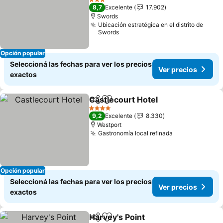
Ver precios
3 Estrellas
8,7
Excelente
17.902
Swords
Ubicación estratégica en el distrito de
Swords
Opción popular
Seleccioná las fechas para ver los precios
Ver precios
exactos
Castlecourt Hotel
Compartir
Añadir a favoritos
Ver prec
4 Estrellas
9,2
Excelente
8.330
Westport
Gastronomía local refinada
Ver precios
Opción popular
Seleccioná las fechas para ver los precios
Ver precios
exactos
Harvey's Point
Compartir
Añadir a favoritos
Ver precios