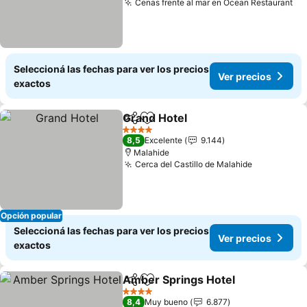
Cenas frente al mar en Ocean Restaurant
Ve
Seleccioná las fechas para ver los precios
Ver precios
exactos
Grand Hotel
Compartir
Añadir a favoritos
Ver precios
4 Estrellas
8,5
Excelente
9.144
Malahide
Cerca del Castillo de Malahide
Ver precio
Opción popular
Seleccioná las fechas para ver los precios
Ver precios
exactos
Amber Springs Hotel
Compartir
Añadir a favoritos
Ver p
4 Estrellas
8,4
Muy bueno
6.877