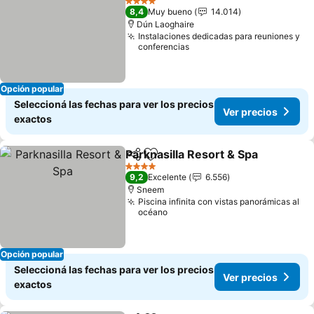
4 Estrellas
8,4
Muy bueno
14.014
Dún Laoghaire
Instalaciones dedicadas para reuniones y
conferencias
Opción popular
Seleccioná las fechas para ver los precios
Ver precios
exactos
Parknasilla Resort & Spa
Compartir
Añadir a favoritos
Ve
4 Estrellas
9,2
Excelente
6.556
Sneem
Piscina infinita con vistas panorámicas al
océano
Opción popular
Seleccioná las fechas para ver los precios
Ver precios
exactos