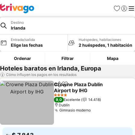
Favoritos
Iniciar 
Me
Destino
Irlanda
Entrada/salida
Huéspedes, habitaciones
Elige las fechas
2 huéspedes, 1 habitación
Ordenar
Filtrar
Mapa
Hoteles baratos en Irlanda, Europa
Cómo influyen los pagos en los resultados
Crowne Plaza Dublin
Compartir
Añadir a favoritos
Airport by IHG
Ver precios
4 Estrellas
9,0
Excelente
14.418
Dublín
Gimnasio moderno
Ver precios