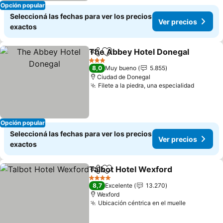
Opción popular
Seleccioná las fechas para ver los precios
Ver precios
exactos
The Abbey Hotel Donegal
Compartir
Añadir a favoritos
3 Estrellas
8,0
Muy bueno
5.855
Ciudad de Donegal
Filete a la piedra, una especialidad
Ver pre
Opción popular
Seleccioná las fechas para ver los precios
Ver precios
exactos
Talbot Hotel Wexford
Compartir
Añadir a favoritos
Ver 
4 Estrellas
8,7
Excelente
13.270
Wexford
Ubicación céntrica en el muelle
Ver preci