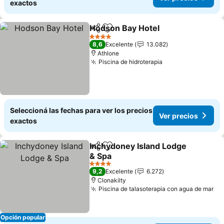
exactos
Hodson Bay Hotel
Compartir
Añadir a favoritos
Ver prec
4 Estrellas
8,6
Excelente
13.082
Athlone
Piscina de hidroterapia
Ver precios
Seleccioná las fechas para ver los precios
Ver precios
exactos
Inchydoney Island Lodge
Compartir
Añadir a favoritos
& Spa
Ver precios
4 Estrellas
9,2
Excelente
6.272
Clonakilty
Piscina de talasoterapia con agua de mar
Ve
Opción popular