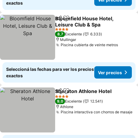
exactos
Bloomfield House Hotel,
Compartir
Añadir a favoritos
Leisure Club & Spa
Ver precios
4 Estrellas
8,7
Excelente
6.333
Mullingar
Piscina cubierta de veinte metros
Ver prec
Seleccioná las fechas para ver los precios
Ver precios
exactos
Sheraton Athlone Hotel
Compartir
Añadir a favoritos
Ve
4 Estrellas
9,0
Excelente
12.541
Athlone
Piscina interactiva con chorros de masaje
Ve