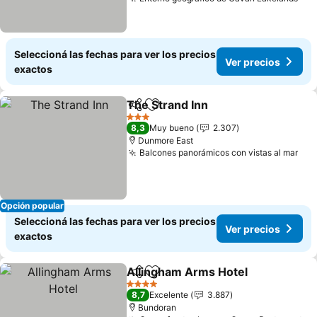
Ver
Seleccioná las fechas para ver los precios
Ver precios
exactos
The Strand Inn
Compartir
Añadir a favoritos
Ver precios
3 Estrellas
8,3
Muy bueno
2.307
Dunmore East
Balcones panorámicos con vistas al mar
Ver
Opción popular
Seleccioná las fechas para ver los precios
Ver precios
exactos
Allingham Arms Hotel
Compartir
Añadir a favoritos
Ver 
4 Estrellas
8,7
Excelente
3.887
Bundoran