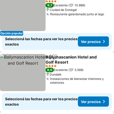
4 Estrellas
9,7
Excelente
10.886
Ciudad de Donegal
Restaurante galardonado junto al lago
Ver p
Opción popular
Seleccioná las fechas para ver los precios
Ver precios
exactos
Ballymascanlon Hotel and
Compartir
Añadir a favoritos
Golf Resort
Ver precios
4 Estrellas
9,0
Excelente
5.568
Dundalk
Instalaciones de bienestar interiores y
exteriores
Seleccioná las fechas para ver los precios
Ver precios
exactos