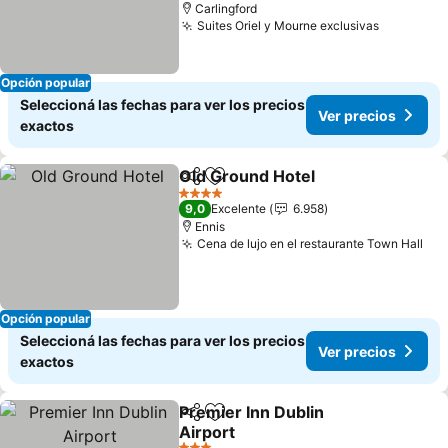
Carlingford
Suites Oriel y Mourne exclusivas
Ver prec
Opción popular
Seleccioná las fechas para ver los precios
Ver precios
exactos
Old Ground Hotel
Compartir
Añadir a favoritos
Ver prec
4 Estrellas
9,0
Excelente
6.958
Ennis
Cena de lujo en el restaurante Town Hall
Ver
Opción popular
Seleccioná las fechas para ver los precios
Ver precios
exactos
Premier Inn Dublin
Compartir
Añadir a favoritos
Airport