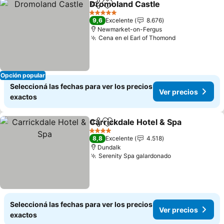
Dromoland Castle
Compartir
Añadir a favoritos
Ver prec
5 Estrellas
9,6
Excelente
8.676
Newmarket-on-Fergus
Cena en el Earl of Thomond
Ver precios
Opción popular
Seleccioná las fechas para ver los precios
Ver precios
exactos
Carrickdale Hotel & Spa
Compartir
Añadir a favoritos
Ve
4 Estrellas
8,8
Excelente
4.518
Dundalk
Serenity Spa galardonado
Ver precios
Seleccioná las fechas para ver los precios
Ver precios
exactos