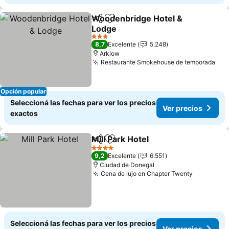
Woodenbridge Hotel &
Compartir
Añadir a favoritos
Lodge
Ver precios
3 Estrellas
8,7
Excelente
5.248
Arklow
Restaurante Smokehouse de temporada
Ver
Opción popular
Seleccioná las fechas para ver los precios
Ver precios
exactos
Mill Park Hotel
Compartir
Añadir a favoritos
Ver precios
4 Estrellas
9,2
Excelente
6.551
Ciudad de Donegal
Cena de lujo en Chapter Twenty
Ver preci
Seleccioná las fechas para ver los precios
Ver precios