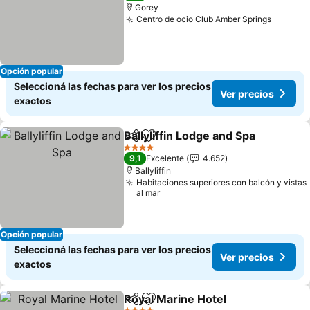
Gorey
Centro de ocio Club Amber Springs
Ver pre
Opción popular
Seleccioná las fechas para ver los precios
Ver precios
exactos
Ballyliffin Lodge and Spa
Compartir
Añadir a favoritos
Ve
4 Estrellas
9,1
Excelente
4.652
Ballyliffin
Habitaciones superiores con balcón y vistas
al mar
Opción popular
Seleccioná las fechas para ver los precios
Ver precios
exactos
Royal Marine Hotel
Compartir
Añadir a favoritos
Ver pre