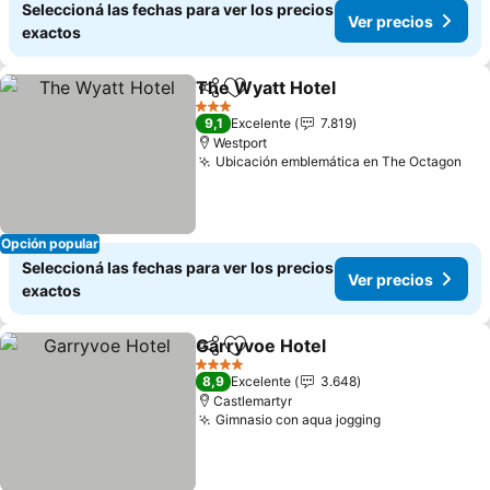
Seleccioná las fechas para ver los precios
Ver precios
exactos
The Wyatt Hotel
Compartir
Añadir a favoritos
Ver preci
3 Estrellas
9,1
Excelente
7.819
Westport
Ubicación emblemática en The Octagon
Ver
Opción popular
Seleccioná las fechas para ver los precios
Ver precios
exactos
Garryvoe Hotel
Compartir
Añadir a favoritos
Ver precios
4 Estrellas
8,9
Excelente
3.648
Castlemartyr
Gimnasio con aqua jogging
Ver precios