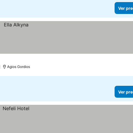
Ver pre
)
Agios Gordios
Ver pre