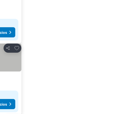
cios
Añadir a favoritos
Compartir
cios