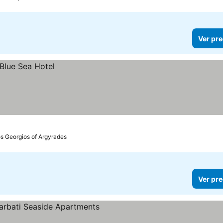
Ver pre
s Georgios of Argyrades
Ver pre