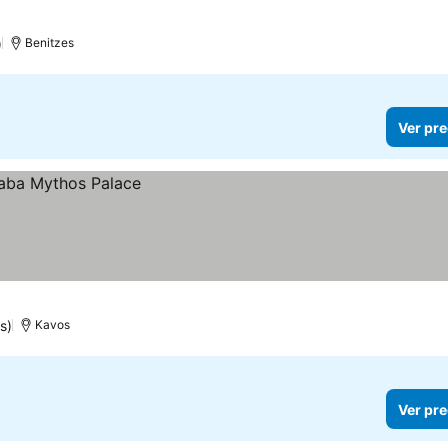
)
Benitzes
Ver pre
s)
Kavos
Ver pre