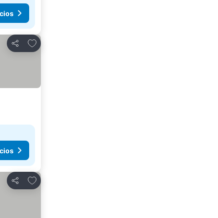
cios
Añadir a favoritos
Compartir
cios
Añadir a favoritos
Compartir