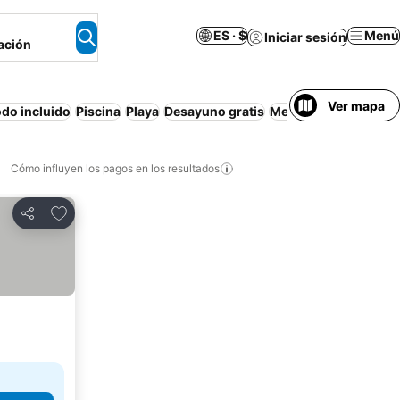
ES · $
Menú
Iniciar sesión
ación
Ver mapa
do incluido
Piscina
Playa
Desayuno gratis
Media pensión
Resor
Cómo influyen los pagos en los resultados
Añadir a favoritos
Compartir