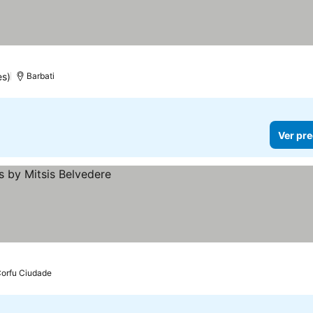
s
es)
Barbati
Ver pre
orfu Ciudade