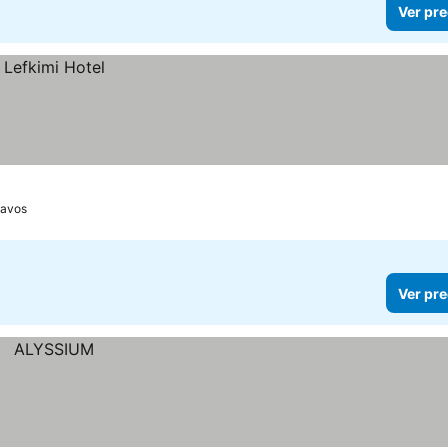
Ver pre
avos
Ver pre