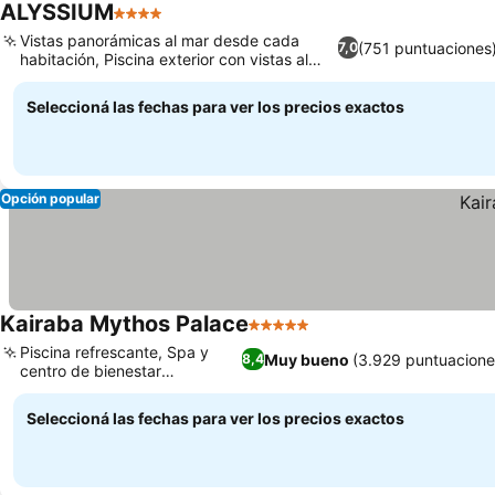
ALYSSIUM
4 Estrellas
Vistas panorámicas al mar desde cada
(751 puntuaciones
7,0
habitación, Piscina exterior con vistas al
mar
Seleccioná las fechas para ver los precios exactos
Opción popular
Kairaba Mythos Palace
5 Estrellas
Piscina refrescante, Spa y
Muy bueno
(3.929 puntuacione
8,4
centro de bienestar
revitalizantes
Seleccioná las fechas para ver los precios exactos