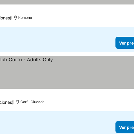
iones)
Komeno
Ver pre
ciones)
Corfu Ciudade
Ver pre