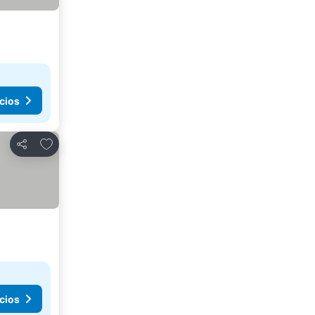
cios
Añadir a favoritos
Compartir
cios