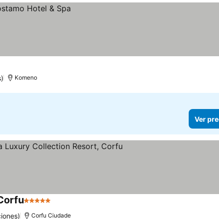
)
Komeno
Ver pre
Corfu
5 Estrellas
iones)
Corfu Ciudade