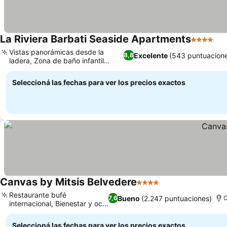
La Riviera Barbati Seaside Apartments
4 Estrella
Vistas panorámicas desde la
Excelente
(543 puntuacion
8,8
ladera, Zona de baño infantil
dedicada
Seleccioná las fechas para ver los precios exactos
Canvas by Mitsis Belvedere
4 Estrellas
Restaurante bufé
Bueno
(2.247 puntuaciones)
7,6
C
internacional, Bienestar y ocio
activo
Seleccioná las fechas para ver los precios exactos