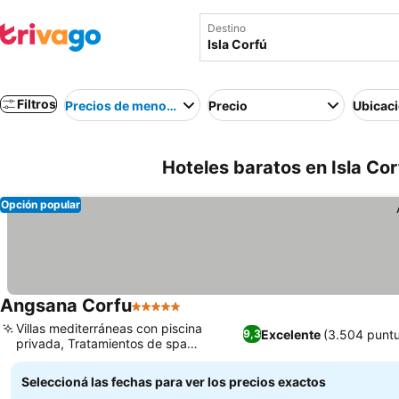
Destino
Filtros
Precios de menor a mayor
Precio
Ubicac
Hoteles baratos en Isla Cor
Opción popular
Angsana Corfu
5 Estrellas
Villas mediterráneas con piscina
Excelente
(3.504 punt
9,3
privada, Tratamientos de spa
javaneses exclusivos
Seleccioná las fechas para ver los precios exactos