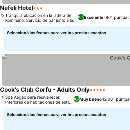
Nefeli Hotel
3 Estrellas
Tranquila ubicación en la ladera de
Excelente
(901 puntuac
8,5
Kommeno, Servicio de bar junto a la
piscina
Seleccioná las fechas para ver los precios exactos
Cook's Club Corfu - Adults Only
5 Estrellas
Spa Aegeo para rejuvenecer,
Muy bueno
(2.001 puntua
8,3
Interiores de habitaciones de estilo
boho-chic
Seleccioná las fechas para ver los precios exactos