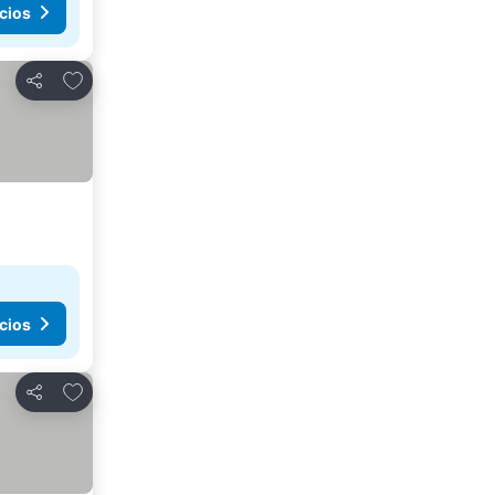
cios
Añadir a favoritos
Compartir
cios
Añadir a favoritos
Compartir