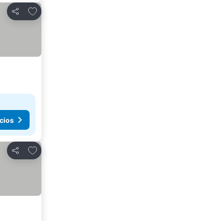
Añadir a favoritos
Compartir
cios
Añadir a favoritos
Compartir