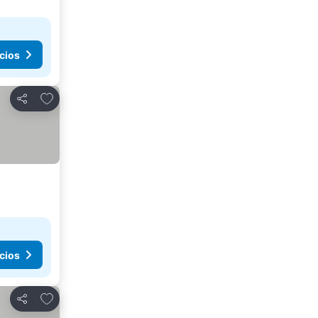
cios
Añadir a favoritos
Compartir
cios
Añadir a favoritos
Compartir