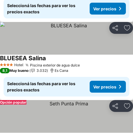
Seleccioná las fechas para ver los
Ver precios
precios exactos
Compartir
Añ
BLUESEA Salina
Ver precios
Hotel
Piscina exterior de agua dulce
Ver precios
4 Estrellas
8,1
Muy bueno
3.032
Es Cana
Seleccioná las fechas para ver los
Ver precios
precios exactos
Opción popular
Compartir
Añ