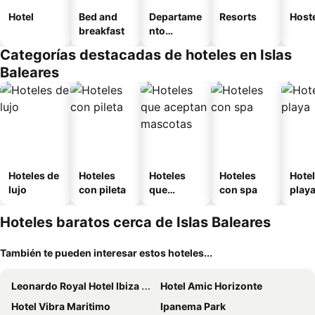
Hotel
Bed and
Departame
Resorts
Host
breakfast
nto
equipado
Categorías destacadas de hoteles en Islas
Baleares
Hoteles de
Hoteles
Hoteles
Hoteles
Hotel
lujo
con pileta
que
con spa
play
aceptan
mascotas
Hoteles baratos cerca de Islas Baleares
También te pueden interesar estos hoteles...
Leonardo Royal Hotel Ibiza Santa Eulalia
Hotel Amic Horizonte
Hotel Vibra Maritimo
Ipanema Park