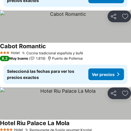
precios exactos
Compartir
Añ
Cabot Romantic
Ver precios
Hotel
Cocina tradicional española y bufé
Ver precios
3 Estrellas
8,2
Muy bueno
1.819
Puerto de Pollensa
Seleccioná las fechas para ver los
Ver precios
precios exactos
Compartir
Añ
Hotel Riu Palace La Mola
Ver precios
Hotel
Restaurante de fusión gourmet Krystal
Ver precios