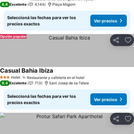
4 Estrellas
8,8
Excelente
4.144
Playa Migjorn
Seleccioná las fechas para ver los
Ver precios
precios exactos
Opción popular
Compartir
Añ
Casual Bahia Ibiza
Ver precios
Hotel
Restaurante y cafetería en el hotel
Ver precios
3 Estrellas
9,4
Excelente
713
Sant Josep de sa Talaia
Seleccioná las fechas para ver los
Ver precios
precios exactos
Compartir
Añ