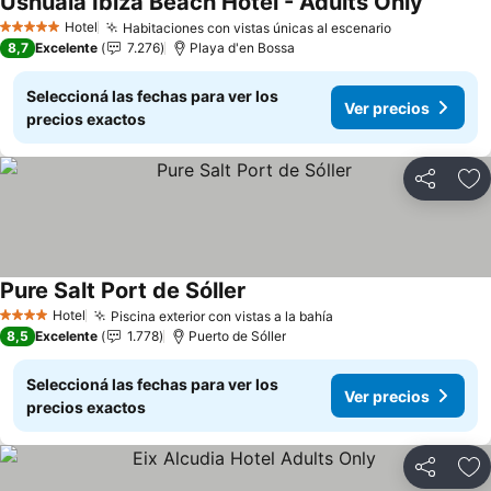
Ushuaia Ibiza Beach Hotel - Adults Only
Ver prec
Hotel
Habitaciones con vistas únicas al escenario
Ver precios
5 Estrellas
8,7
Excelente
7.276
Playa d'en Bossa
Seleccioná las fechas para ver los
Ver precios
precios exactos
Compartir
Añ
Pure Salt Port de Sóller
Ver precios
Hotel
Piscina exterior con vistas a la bahía
Ver precios
4 Estrellas
8,5
Excelente
1.778
Puerto de Sóller
Seleccioná las fechas para ver los
Ver precios
precios exactos
Compartir
Añ