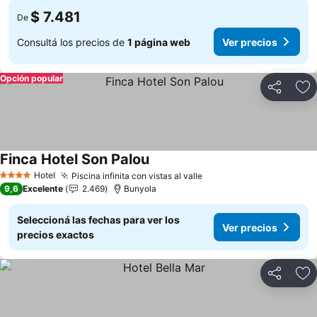
$ 7.481
De
Consultá los precios de
1 página web
Ver precios
Opción popular
Compartir
Añ
Finca Hotel Son Palou
Ver precios
Hotel
Piscina infinita con vistas al valle
Ver precios
4 Estrellas
9,6
Excelente
2.469
Bunyola
Seleccioná las fechas para ver los
Ver precios
precios exactos
Compartir
Añ