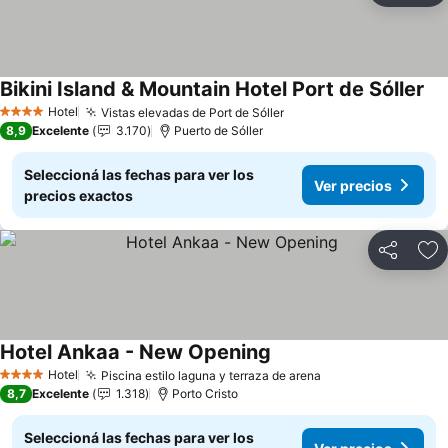
Bikini Island & Mountain Hotel Port de Sóller
Ver
Hotel
Vistas elevadas de Port de Sóller
Ver precios
4 Estrellas
8,9
Excelente
3.170
Puerto de Sóller
Seleccioná las fechas para ver los
Ver precios
precios exactos
Compartir
Añ
Hotel Ankaa - New Opening
Ver precios
Hotel
Piscina estilo laguna y terraza de arena
Ver precios
4 Estrellas
8,7
Excelente
1.318
Porto Cristo
Seleccioná las fechas para ver los