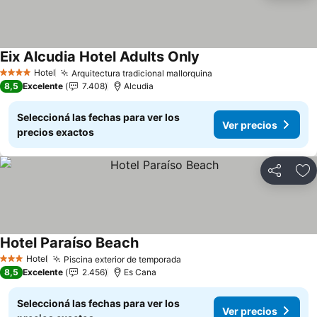
Eix Alcudia Hotel Adults Only
Ver precios
Hotel
Arquitectura tradicional mallorquina
Ver precios
4 Estrellas
8,5
Excelente
7.408
Alcudia
Seleccioná las fechas para ver los
Ver precios
precios exactos
Compartir
Añ
Hotel Paraíso Beach
Ver precios
Hotel
Piscina exterior de temporada
Ver precios
3 Estrellas
8,5
Excelente
2.456
Es Cana
Seleccioná las fechas para ver los
Ver precios