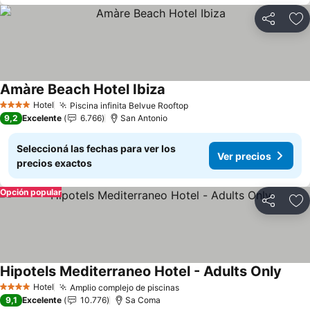
Compartir
Añ
Amàre Beach Hotel Ibiza
Ver precios
Hotel
Piscina infinita Belvue Rooftop
Ver precios
4 Estrellas
9,2
Excelente
6.766
San Antonio
Seleccioná las fechas para ver los
Ver precios
precios exactos
Opción popular
Compartir
Añ
Hipotels Mediterraneo Hotel - Adults Only
Ver p
Hotel
Amplio complejo de piscinas
Ver precios
4 Estrellas
9,1
Excelente
10.776
Sa Coma