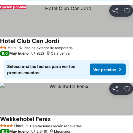
Opción popular
Compartir
Añ
Hotel Club Can Jordi
Ver precios
Hotel
Piscina exterior de temporada
Ver precios
2 Estrellas
8,0
Muy bueno
922
Cala Lenya
Seleccioná las fechas para ver los
Ver precios
precios exactos
Compartir
Añ
Welikehotel Fenix
Ver precios
Hotel
Habitaciones recién renovadas
Ver precios
4 Estrellas
8,2
Muy bueno
2.649
Llucmajor