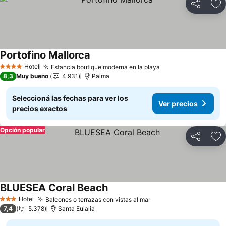
Compartir
Añ
Portofino Mallorca
Ver precios
Hotel
Estancia boutique moderna en la playa
Ver precios
4 Estrellas
8,3
Muy bueno
4.931
Palma
Seleccioná las fechas para ver los
Ver precios
precios exactos
Opción popular
Compartir
Añ
BLUESEA Coral Beach
Ver precios
Hotel
Balcones o terrazas con vistas al mar
Ver precios
3 Estrellas
7,4
5.378
Santa Eulalia