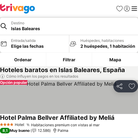
Favoritos
Iniciar 
Me
Destino
Islas Baleares
Entrada/salida
Huéspedes, habitaciones
Elige las fechas
2 huéspedes, 1 habitación
Ordenar
Filtrar
Mapa
Hoteles baratos en Islas Baleares, España
Cómo influyen los pagos en los resultados
Opción popular
Compartir
Añ
Hotel Palma Bellver Affiliated by Meliá
Ver preci
Hotel
Habitaciones premium con vistas al mar
Ver precios
4 Estrellas
8,1
Muy bueno
12.586
Palma