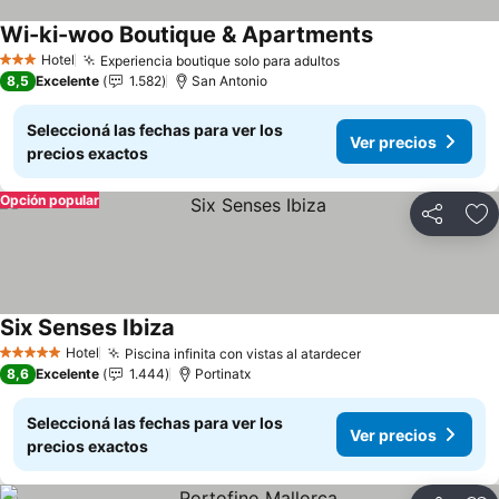
Wi-ki-woo Boutique & Apartments
Ver precios
Hotel
Experiencia boutique solo para adultos
Ver precios
3 Estrellas
8,5
Excelente
1.582
San Antonio
Seleccioná las fechas para ver los
Ver precios
precios exactos
Opción popular
Compartir
Añ
Six Senses Ibiza
Ver precios
Hotel
Piscina infinita con vistas al atardecer
Ver precios
5 Estrellas
8,6
Excelente
1.444
Portinatx
Seleccioná las fechas para ver los
Ver precios
precios exactos