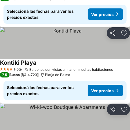
Seleccioná las fechas para ver los
Ver precios
precios exactos
Compartir
Añ
Kontiki Playa
Ver precios
Hotel
Balcones con vistas al mar en muchas habitaciones
Ver pre
4 Estrellas
7,5
Bueno
4.723
Platja de Palma
Seleccioná las fechas para ver los
Ver precios
precios exactos
Compartir
Añ