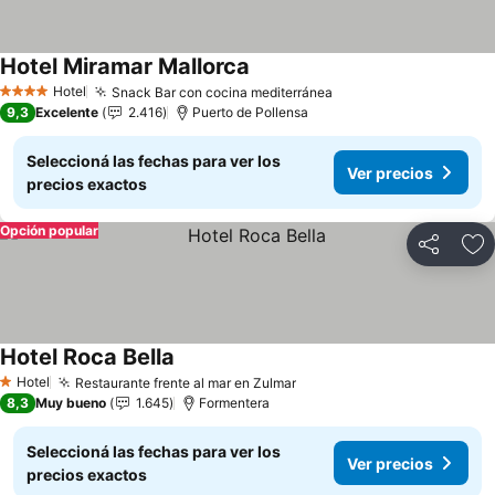
Hotel Miramar Mallorca
Ver precios
Hotel
Snack Bar con cocina mediterránea
Ver precios
4 Estrellas
9,3
Excelente
2.416
Puerto de Pollensa
Seleccioná las fechas para ver los
Ver precios
precios exactos
Opción popular
Compartir
Añ
Hotel Roca Bella
Ver precios
Hotel
Restaurante frente al mar en Zulmar
Ver precios
1 Estrellas
8,3
Muy bueno
1.645
Formentera
Seleccioná las fechas para ver los
Ver precios
precios exactos