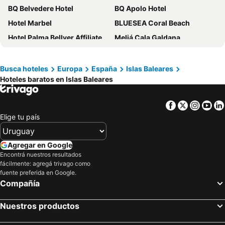
BQ Belvedere Hotel
BQ Apolo Hotel
Hotel Marbel
BLUESEA Coral Beach
Hotel Palma Bellver Affiliated by Meliá
Meliá Cala Galdana
Ibiza Rocks Hotel
Hotel Octopus
Portofino Mallorca
BQ Amfora Beach
Busca hoteles
Europa
España
Islas Baleares
Hoteles baratos en Islas Baleares
Hotel Royal Plaza
Bahia Principe Escape Coral Playa +16
Invisa Hotel Club Cala Blanca
JS Alcudi Mar
Facebook
Twitter
Insta
Yo
Alua Leo
Meliá Palma Bay
Elige tu país
Hotel Son Vilar
Catalonia Majórica
Hotel Sant Jordi
Onmood Cala Ratjada By Portblue Hotels
Agregar en Google
Hotel Roca Bella
BLUESEA Gran Playa
Encontrá nuestros resultados
fácilmente: agregá trivago como
tent Palmanova
Galaxia Boutique Hotel
fuente preferida en Google.
Compañía
Hotel Joan Miró Museum
O7 Alea
Seramar Luna Park Adults Only
AluaSoul Menorca
Nuestros productos
BQ Cala Ratjada
Hotel Torre Azul & Spa - Adults Only