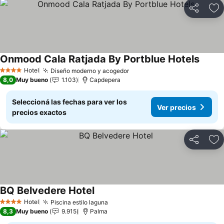
Compartir
Añ
Onmood Cala Ratjada By Portblue Hotels
Ver pr
Hotel
Diseño moderno y acogedor
Ver precios
4 Estrellas
8,0
Muy bueno
1.103
Capdepera
Seleccioná las fechas para ver los
Ver precios
precios exactos
Compartir
Añ
BQ Belvedere Hotel
Ver precios
Hotel
Piscina estilo laguna
Ver precios
4 Estrellas
8,3
Muy bueno
9.915
Palma