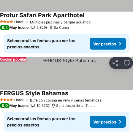
Protur Safari Park Aparthotel
Ver precios
Hotel
Múltiples piscinas y parque acuático
Ver precios
4 Estrellas
8,4
Muy bueno
5.829
Sa Coma
Seleccioná las fechas para ver los
Ver precios
precios exactos
Opción popular
Compartir
Añ
FERGUS Style Bahamas
Ver precios
Hotel
Bufé con cocina en vivo y cenas temáticas
Ver precios
4 Estrellas
8,0
Muy bueno
10.573
Sant Josep de sa Talaia
Seleccioná las fechas para ver los
Ver precios
precios exactos