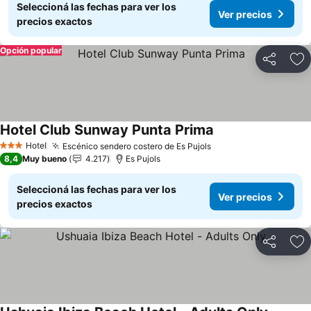
Seleccioná las fechas para ver los
Ver precios
precios exactos
Opción popular
Compartir
Añ
Hotel Club Sunway Punta Prima
Ver precios
Hotel
Escénico sendero costero de Es Pujols
Ver precios
3 Estrellas
8,4
Muy bueno
4.217
Es Pujols
Seleccioná las fechas para ver los
Ver precios
precios exactos
Compartir
Añ