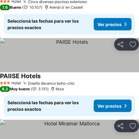
Hotel
Cinco diversas piscinas exteriores
Ver precios
3 Estrellas
7,6
Bueno
10.107
Arenal d´en Castell
Seleccioná las fechas para ver los
Ver precios
precios exactos
Compartir
Añ
PAIISE Hotels
Ver precios
Hotel
Diseño ibicenco boho-chic
Ver precios
3 Estrellas
8,2
Muy bueno
3.151
Ibiza
Seleccioná las fechas para ver los
Ver precios
precios exactos
Compartir
Añ