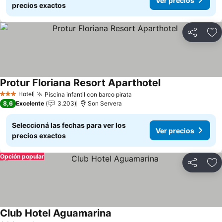
Ver precios
precios exactos
Compartir
Añ
Protur Floriana Resort Aparthotel
Ver precios
Hotel
Piscina infantil con barco pirata
Ver precios
3 Estrellas
8,6
Excelente
3.203
Son Servera
Seleccioná las fechas para ver los
Ver precios
precios exactos
Opción popular
Compartir
Añ
Club Hotel Aguamarina
Ver precios