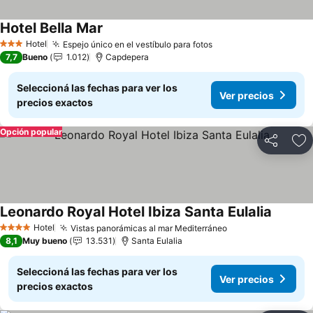
Hotel Bella Mar
Ver precios
Hotel
Espejo único en el vestíbulo para fotos
Ver precios
3 Estrellas
7,7
Bueno
1.012
Capdepera
Seleccioná las fechas para ver los
Ver precios
precios exactos
Opción popular
Compartir
Añ
Leonardo Royal Hotel Ibiza Santa Eulalia
Ver pre
Hotel
Vistas panorámicas al mar Mediterráneo
Ver precios
4 Estrellas
8,1
Muy bueno
13.531
Santa Eulalia
Seleccioná las fechas para ver los
Ver precios
precios exactos