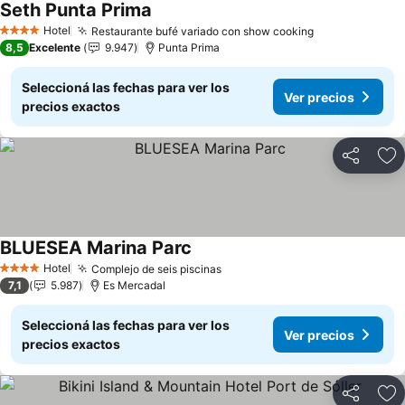
Seth Punta Prima
Ver precios
Hotel
Restaurante bufé variado con show cooking
Ver precios
4 Estrellas
8,5
Excelente
9.947
Punta Prima
Seleccioná las fechas para ver los
Ver precios
precios exactos
Compartir
Añ
BLUESEA Marina Parc
Ver precios
Hotel
Complejo de seis piscinas
Ver precios
4 Estrellas
7,1
5.987
Es Mercadal
Seleccioná las fechas para ver los
Ver precios
precios exactos
Compartir
Añ