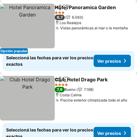
Hotel Panoramica Garden
Compartir
Añadir a favoritos
3 Estrellas
6,7
6.063
Los Realejos
Vistas panorámicas al mar o la montaña
Ver
Opción popular
Seleccioná las fechas para ver los precios
Ver precios
exactos
Club Hotel Drago Park
Compartir
Añadir a favoritos
Ver 
4 Estrellas
7,9
Bueno
7.168
Costa Calma
Piscina exterior climatizada todo el año
Ver 
Seleccioná las fechas para ver los precios
Ver precios
exactos