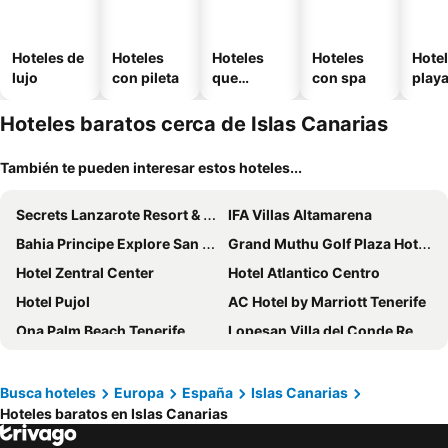
Hoteles de
Hoteles
Hoteles
Hoteles
Hotel
lujo
con pileta
que
con spa
play
aceptan
mascotas
Hoteles baratos cerca de Islas Canarias
También te pueden interesar estos hoteles...
Secrets Lanzarote Resort & Spa
IFA Villas Altamarena
Bahia Principe Explore San Felipe
Grand Muthu Golf Plaza Hotel & Spa
Hotel Zentral Center
Hotel Atlantico Centro
Hotel Pujol
AC Hotel by Marriott Tenerife
Ona Palm Beach Tenerife
Lopesan Villa del Conde Resort & Thalasso
Sholeo Lodges Los Gigantes
Hotel Faro a Lopesan Collection Hotels
Sol Puerto de la Cruz Tenerife
Hotel LIVVO Jandía Golf
Busca hoteles
Europa
España
Islas Canarias
Hoteles baratos en Islas Canarias
The Ritz-Carlton Tenerife, Abama
Checkin Bungalows Atlántida
Hotel Tropical
Iberostar Selection Sábila