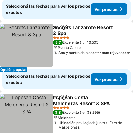
Seleccioná las fechas para ver los precios
Ver precios
exactos
Secrets Lanzarote Resort
Compartir
Añadir a favoritos
& Spa
Ver precios
5 Estrellas
8,7
Excelente
16.505
Puerto Calero
Spa y centro de bienestar para rejuvenecer
V
Opción popular
Seleccioná las fechas para ver los precios
Ver precios
exactos
Lopesan Costa
Compartir
Añadir a favoritos
Meloneras Resort & SPA
Ver precios
5 Estrellas
8,8
Excelente
33.595
Meloneras
Ubicación privilegiada junto al Faro de
Maspalomas