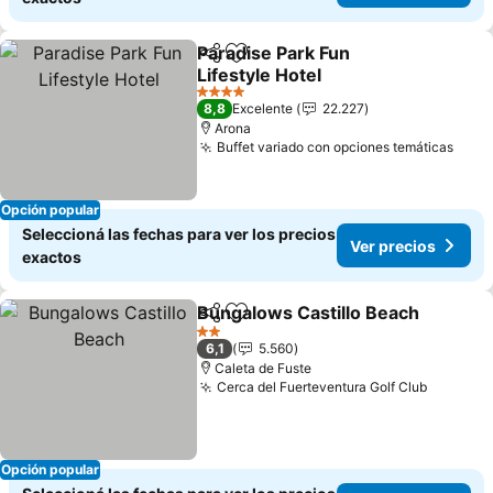
Paradise Park Fun
Compartir
Añadir a favoritos
Lifestyle Hotel
Ver precios
4 Estrellas
8,8
Excelente
22.227
Arona
Buffet variado con opciones temáticas
Ver 
Opción popular
Seleccioná las fechas para ver los precios
Ver precios
exactos
Bungalows Castillo Beach
Compartir
Añadir a favoritos
2 Estrellas
6,1
5.560
Caleta de Fuste
Cerca del Fuerteventura Golf Club
Ver pre
Opción popular