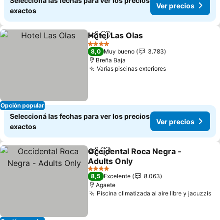
Seleccioná las fechas para ver los precios
Ver precios
exactos
Hotel Las Olas
Compartir
Añadir a favoritos
Ver precios
4 Estrellas
8,0
Muy bueno
3.783
Breña Baja
Varias piscinas exteriores
Ver precios
Opción popular
Seleccioná las fechas para ver los precios
Ver precios
exactos
Occidental Roca Negra -
Compartir
Añadir a favoritos
Adults Only
Ver precios
4 Estrellas
8,5
Excelente
8.063
Agaete
Piscina climatizada al aire libre y jacuzzis
Ve