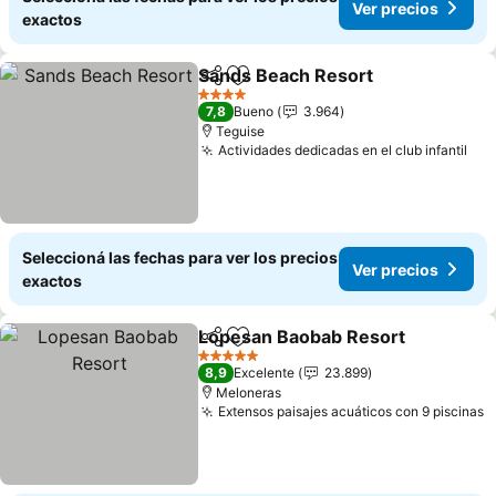
Ver precios
exactos
Sands Beach Resort
Compartir
Añadir a favoritos
Ver pr
4 Estrellas
7,8
Bueno
3.964
Teguise
Actividades dedicadas en el club infantil
Ver
Seleccioná las fechas para ver los precios
Ver precios
exactos
Lopesan Baobab Resort
Compartir
Añadir a favoritos
Ve
5 Estrellas
8,9
Excelente
23.899
Meloneras
Extensos paisajes acuáticos con 9 piscinas
V