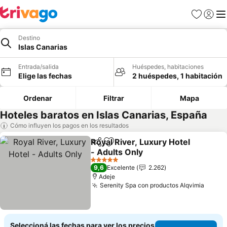
Favoritos
Iniciar 
Me
Destino
Islas Canarias
Entrada/salida
Huéspedes, habitaciones
Elige las fechas
2 huéspedes, 1 habitación
Ordenar
Filtrar
Mapa
Hoteles baratos en Islas Canarias, España
Cómo influyen los pagos en los resultados
Royal River, Luxury Hotel
Compartir
Añadir a favoritos
- Adults Only
Ver precios
5 Estrellas
9,6
Excelente
2.262
Adeje
Serenity Spa con productos Alqvimia
Ver p
Seleccioná las fechas para ver los precios