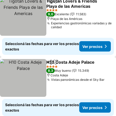
Tigotan Lovers & Friends
Compartir
Añadir a favoritos
Playa de las Americas
Ver precios
4 Estrellas
9,0
Excelente
11.583
Playa de las Américas
Experiencias gastronómicas variadas y de
calidad
Seleccioná las fechas para ver los precios
Ver precios
exactos
H10 Costa Adeje Palace
Compartir
Añadir a favoritos
Ve
4 Estrellas
8,3
Muy bueno
15.349
Costa Adeje
Vistas panorámicas desde el Sky Bar
Ver p
Seleccioná las fechas para ver los precios
Ver precios
exactos