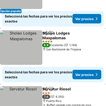
Opción popular
Seleccioná las fechas para ver los precios
Ver precios
exactos
Sholeo Lodges
Compartir
Añadir a favoritos
Maspalomas
Ver precios
4 Estrellas
8,8
Excelente
1.746
San Bartolomé de Tirajana
Seleccioná las fechas para ver los precios
Ver precios
exactos
Servatur Riosol
Compartir
Añadir a favoritos
Ver precio
3 Estrellas
7,4
8.392
Puerto Rico
Buffet variado con cocina en vivo
Ver prec