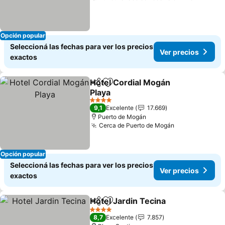
Opción popular
Seleccioná las fechas para ver los precios
Ver precios
exactos
Hotel Cordial Mogán
Compartir
Añadir a favoritos
Playa
Ver precios
4 Estrellas
9,1
Excelente
17.669
Puerto de Mogán
Cerca de Puerto de Mogán
Ver precios
Opción popular
Seleccioná las fechas para ver los precios
Ver precios
exactos
Hotel Jardin Tecina
Compartir
Añadir a favoritos
Ver pre
4 Estrellas
8,7
Excelente
7.857