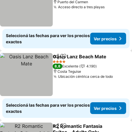
Puerto del Carmen
Acceso directo a tres playas
Ver precios
Seleccioná las fechas para ver los precios
Ver precios
exactos
Oasis Lanz Beach Mate
Compartir
Añadir a favoritos
Ver
4 Estrellas
8,8
Excelente
4.190
Costa Teguise
Ubicación céntrica cerca de todo
Ver prec
Seleccioná las fechas para ver los precios
Ver precios
exactos
R2 Romantic Fantasia
Compartir
Añadir a favoritos