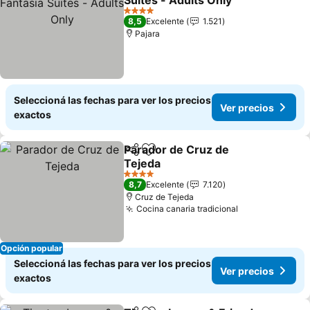
Suites - Adults Only
Ver precios
4 Estrellas
8,5
Excelente
1.521
Pajara
Seleccioná las fechas para ver los precios
Ver precios
exactos
Parador de Cruz de
Compartir
Añadir a favoritos
Tejeda
Ver precios
4 Estrellas
8,7
Excelente
7.120
Cruz de Tejeda
Cocina canaria tradicional
Ver precios
Opción popular
Seleccioná las fechas para ver los precios
Ver precios
exactos