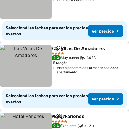
Ver precios
Seleccioná las fechas para ver los precios
Ver precios
exactos
Las Villas De Amadores
Compartir
Añadir a favoritos
Ve
4 Estrellas
8,3
Muy bueno
1.038
Mogán
Vistas panorámicas al mar desde cada
apartamento
Seleccioná las fechas para ver los precios
Ver precios
exactos
Hotel Fariones
Compartir
Añadir a favoritos
Ver precios
5 Estrellas
9,6
Excelente
4.121