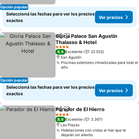
Opción popular
Seleccioná las fechas para ver los precios
Ver precios
exactos
Gloria Palace San Agustín
Compartir
Añadir a favoritos
Thalasso & Hotel
Ver precios
4 Estrellas
8,6
Excelente
22.552
San Agustín
Piscinas exteriores climatizadas para todo el
año
Opción popular
Seleccioná las fechas para ver los precios
Ver precios
exactos
Parador de El Hierro
Compartir
Añadir a favoritos
Ver pr
4 Estrellas
8,6
Excelente
3.367
Las Playas
Habitaciones con vistas al mar que te
dejarán sin aliento