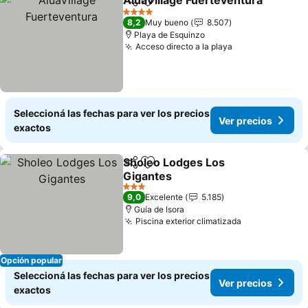
AluaVillage Fuerteventura
Compartir
Añadir a favoritos
4 Estrellas
8,2
Muy bueno
8.507
Playa de Esquinzo
Acceso directo a la playa
Ver precios
Seleccioná las fechas para ver los precios
Ver precios
exactos
Sholeo Lodges Los
Compartir
Añadir a favoritos
Gigantes
Ver precios
3 Estrellas
9,0
Excelente
5.185
Guía de Isora
Piscina exterior climatizada
Ver precios
Opción popular
Seleccioná las fechas para ver los precios
Ver precios
exactos