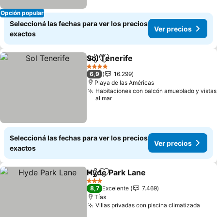
Opción popular
Seleccioná las fechas para ver los precios
Ver precios
exactos
Sol Tenerife
Compartir
Añadir a favoritos
Ver precios
4 Estrellas
6,9
16.299
Playa de las Américas
Habitaciones con balcón amueblado y vistas
al mar
Seleccioná las fechas para ver los precios
Ver precios
exactos
Hyde Park Lane
Compartir
Añadir a favoritos
Ver precio
3 Estrellas
8,7
Excelente
7.469
Tías
Villas privadas con piscina climatizada
Ver 