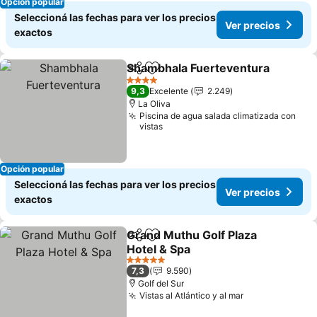
Opción popular
Seleccioná las fechas para ver los precios
Ver precios
exactos
Shambhala Fuerteventura
Compartir
Añadir a favoritos
4 Estrellas
9,3
Excelente
2.249
La Oliva
Piscina de agua salada climatizada con
vistas
Opción popular
Seleccioná las fechas para ver los precios
Ver precios
exactos
Grand Muthu Golf Plaza
Compartir
Añadir a favoritos
Hotel & Spa
Ver precios
5 Estrellas
7,3
9.590
Golf del Sur
Vistas al Atlántico y al mar
Ver precios