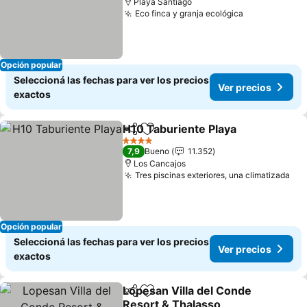
Playa Santiago
Eco finca y granja ecológica
Ver precios
Opción popular
Seleccioná las fechas para ver los precios
Ver precios
exactos
H10 Taburiente Playa
Compartir
Añadir a favoritos
Ver p
4 Estrellas
7,9
Bueno
11.352
Los Cancajos
Tres piscinas exteriores, una climatizada
Ver
Opción popular
Seleccioná las fechas para ver los precios
Ver precios
exactos
Lopesan Villa del Conde
Compartir
Añadir a favoritos
Resort & Thalasso