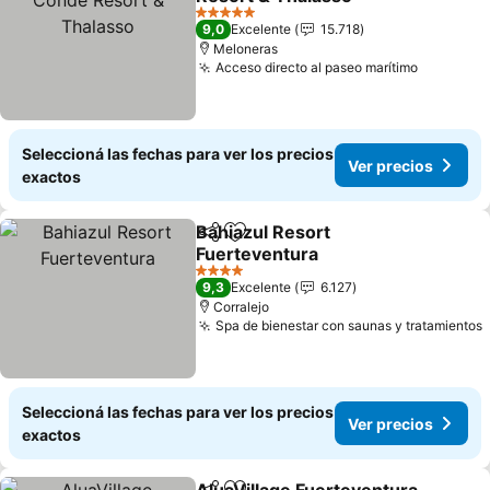
Ver precios
5 Estrellas
9,0
Excelente
15.718
Meloneras
Acceso directo al paseo marítimo
Ver prec
Seleccioná las fechas para ver los precios
Ver precios
exactos
Bahiazul Resort
Compartir
Añadir a favoritos
Fuerteventura
Ver precios
4 Estrellas
9,3
Excelente
6.127
Corralejo
Spa de bienestar con saunas y tratamientos
Seleccioná las fechas para ver los precios
Ver precios
exactos