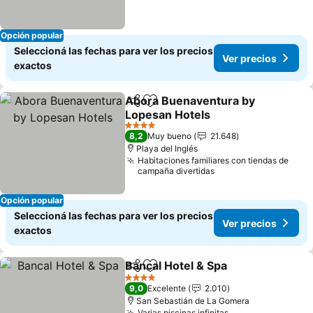
Opción popular
Seleccioná las fechas para ver los precios
Ver precios
exactos
Abora Buenaventura by
Compartir
Añadir a favoritos
Lopesan Hotels
Ver precios
4 Estrellas
8,2
Muy bueno
21.648
Playa del Inglés
Habitaciones familiares con tiendas de
campaña divertidas
Opción popular
Seleccioná las fechas para ver los precios
Ver precios
exactos
Bancal Hotel & Spa
Compartir
Añadir a favoritos
Ver pre
4 Estrellas
9,0
Excelente
2.010
San Sebastián de La Gomera
Varias piscinas infinitas