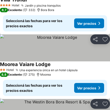
Ver precios
Hotel
Jardín y piscina tranquilos
Ver precios
4 Estrellas
8,7
Excelente
332
Bora Bora
Seleccioná las fechas para ver los
Ver precios
precios exactos
Compartir
Añ
Moorea Vaiare Lodge
Ver precios
Hotel
Una experiencia única en un hotel cápsula
Ver precios
2 Estrellas
8,8
Excelente
275
Moorea
Seleccioná las fechas para ver los
Ver precios
precios exactos
Compartir
Añ