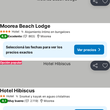
Compartir
Añ
Moorea Beach Lodge
Ver precios
Hotel
Alojamiento íntimo en bungalows
Ver precios
4 Estrellas
8,9
Excelente
863
Moorea
Seleccioná las fechas para ver los
Ver precios
precios exactos
Opción popular
Compartir
Añ
Hotel Hibiscus
Ver precios
Hotel
Snorkel y kayak en aguas cristalinas
Ver precios
2 Estrellas
8,1
Muy bueno
2.119
Moorea