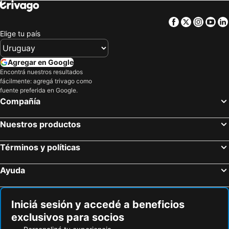
Facebook
Twitter
Insta
Yo
Elige tu país
Agregar en Google
Encontrá nuestros resultados
fácilmente: agregá trivago como
fuente preferida en Google.
Compañía
Nuestros productos
Términos y políticas
Ayuda
Iniciá sesión y accedé a beneficios
exclusivos para socios