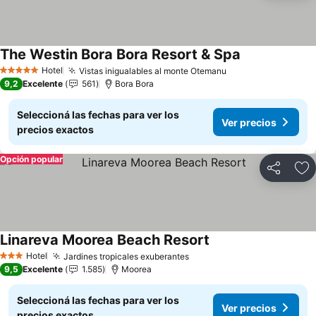
The Westin Bora Bora Resort & Spa
Ver precios
Hotel
Vistas inigualables al monte Otemanu
Ver precios
5 Estrellas
9,2
Excelente
561
Bora Bora
Seleccioná las fechas para ver los
Ver precios
precios exactos
Opción popular
Compartir
Añ
Linareva Moorea Beach Resort
Ver precios
Hotel
Jardines tropicales exuberantes
Ver precios
3 Estrellas
9,5
Excelente
1.585
Moorea
Seleccioná las fechas para ver los
Ver precios
precios exactos