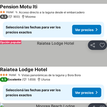
Pension Motu Iti
Ver precios
Hotel
Acceso directo a la laguna desde el embarcadero
Ver precios
2 Estrellas
6,3
900
Moorea
Seleccioná las fechas para ver los
Ver precios
precios exactos
Opción popular
Compartir
Añ
Raiatea Lodge Hotel
Ver precios
Hotel
Vistas panorámicas de la laguna y Bora Bora
Ver precios
3 Estrellas
9,5
Excelente
1.659
Uturoa
Seleccioná las fechas para ver los
Ver precios
precios exactos