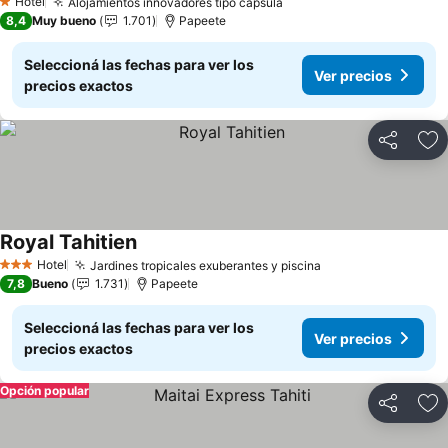
Hotel
Alojamientos innovadores tipo cápsula
Ver precios
1 Estrellas
8,4
Muy bueno
1.701
Papeete
Seleccioná las fechas para ver los
Ver precios
precios exactos
Compartir
Añ
Royal Tahitien
Ver precios
Hotel
Jardines tropicales exuberantes y piscina
Ver precios
3 Estrellas
7,8
Bueno
1.731
Papeete
Seleccioná las fechas para ver los
Ver precios
precios exactos
Opción popular
Compartir
Añ