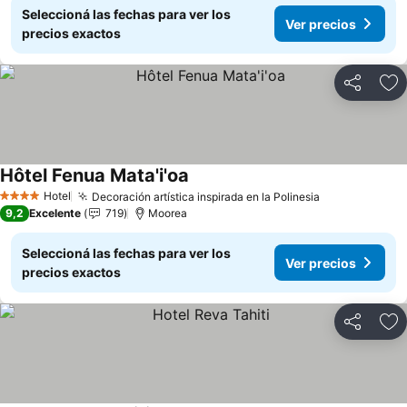
Seleccioná las fechas para ver los
Ver precios
precios exactos
Compartir
Añ
Hôtel Fenua Mata'i'oa
Ver precios
Hotel
Decoración artística inspirada en la Polinesia
Ver precios
4 Estrellas
9,2
Excelente
719
Moorea
Seleccioná las fechas para ver los
Ver precios
precios exactos
Compartir
Añ