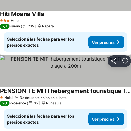
Hiti Moana Villa
Ver precios
Hotel
3 Estrellas
7,7
Bueno
239
Papara
Seleccioná las fechas para ver los
Ver precios
precios exactos
Compartir
Añ
PENSION TE MITI hebergement touristique TAHITI - plage a 200m
Ver precios
Hotel
Restaurante chino en el hotel
Ver precios
1 Estrellas
9,1
Excelente
39
Punaauia
Seleccioná las fechas para ver los
Ver precios
precios exactos