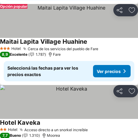
Opción popular
Compartir
Añ
Maitai Lapita Village Huahine
Ver precios
Hotel
Cerca de los servicios del pueblo de Fare
Ver precios
3 Estrellas
8,9
Excelente
1.787
Fare
Seleccioná las fechas para ver los
Ver precios
precios exactos
Compartir
Añ
Hotel Kaveka
Ver precios
Hotel
Acceso directo a un snorkel increíble
Ver precios
2 Estrellas
7,7
Bueno
1.310
Moorea