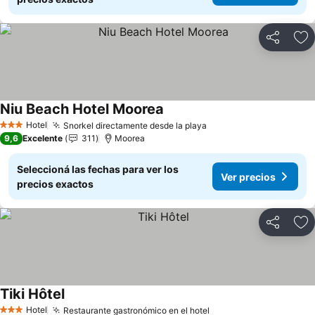
Compartir
Añ
Niu Beach Hotel Moorea
Ver precios
Hotel
Snorkel directamente desde la playa
Ver precios
3 Estrellas
9,6
Excelente
311
Moorea
Seleccioná las fechas para ver los
Ver precios
precios exactos
Compartir
Añ
Tiki Hôtel
Ver precios
Hotel
Restaurante gastronómico en el hotel
Ver precios
3 Estrellas