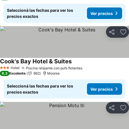
Seleccioná las fechas para ver los
Ver precios
precios exactos
Compartir
Añ
Cook's Bay Hotel & Suites
Ver precios
Hotel
Piscina relajante con pufs flotantes
Ver precios
3 Estrellas
9,3
Excelente
962
Moorea
Seleccioná las fechas para ver los
Ver precios
precios exactos
Compartir
Añ