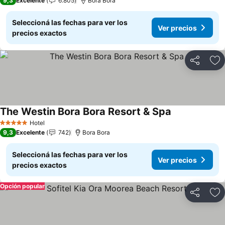
9,3
Excelente
6.805
Bora Bora
Seleccioná las fechas para ver los
Ver precios
precios exactos
Compartir
Añ
The Westin Bora Bora Resort & Spa
Ver precios
Hotel
5 Estrellas
9,3
Excelente
742
Bora Bora
Seleccioná las fechas para ver los
Ver precios
precios exactos
Opción popular
Compartir
Añ