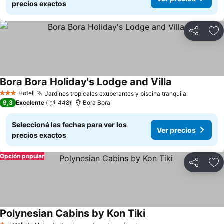
precios exactos
Compartir
Añ
Bora Bora Holiday's Lodge and Villa
Ver precios
Hotel
Jardines tropicales exuberantes y piscina tranquila
Ver preci
3 Estrellas
9,3
Excelente
448
Bora Bora
Seleccioná las fechas para ver los
Ver precios
precios exactos
Opción popular
Compartir
Añ
Polynesian Cabins by Kon Tiki
Ver precios