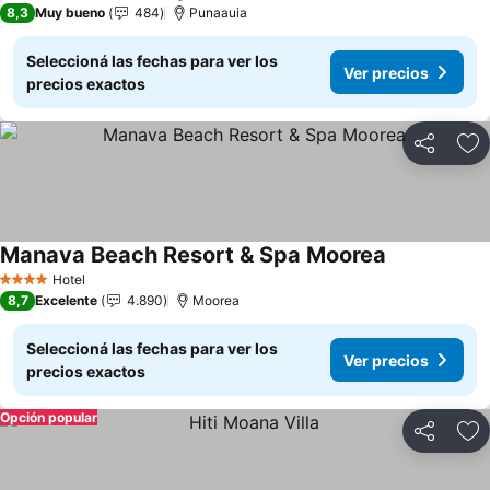
8,3
Muy bueno
484
Punaauia
Seleccioná las fechas para ver los
Ver precios
precios exactos
Compartir
Añ
Manava Beach Resort & Spa Moorea
Ver precios
Hotel
4 Estrellas
8,7
Excelente
4.890
Moorea
Seleccioná las fechas para ver los
Ver precios
precios exactos
Opción popular
Compartir
Añ