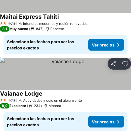
Maitai Express Tahiti
Ver precios
Hotel
Interiores modernos y recién renovados
Ver precios
2 Estrellas
8,1
Muy bueno
847
Papeete
Seleccioná las fechas para ver los
Ver precios
precios exactos
Compartir
Añ
Vaianae Lodge
Ver precios
Hotel
Actividades y ocio en el alojamiento
Ver precios
2 Estrellas
8,9
Excelente
234
Moorea
Seleccioná las fechas para ver los
Ver precios
precios exactos