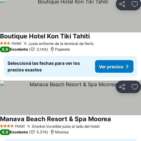
Compartir
Añ
Boutique Hotel Kon Tiki Tahiti
Ver precios
Hotel
Justo enfrente de la terminal de ferris
Ver precios
3 Estrellas
8,6
Excelente
3.144
Papeete
Seleccioná las fechas para ver los
Ver precios
precios exactos
Compartir
Añ
Manava Beach Resort & Spa Moorea
Ver precios
Hotel
Snorkel increíble justo al lado del hotel
Ver precios
4 Estrellas
8,8
Excelente
5.374
Moorea