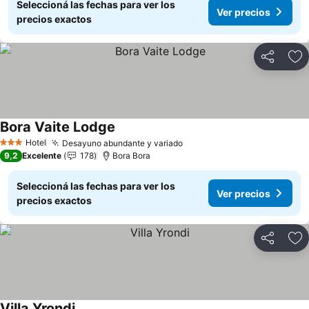
Seleccioná las fechas para ver los
Ver precios
precios exactos
Compartir
Añ
Bora Vaite Lodge
Ver precios
Hotel
Desayuno abundante y variado
Ver precios
3 Estrellas
9,2
Excelente
178
Bora Bora
Seleccioná las fechas para ver los
Ver precios
precios exactos
Compartir
Añ
Villa Yrondi