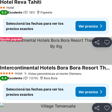
Hotel Reva Tahiti
Ver precios
Hotel
2 Estrellas
9,0
Excelente
161
Papeete
Seleccioná las fechas para ver los
Ver precios
precios exactos
Opción popular
Compartir
Añ
Intercontinental Hotels Bora Bora Resort Thalasso Spa By Ihg
Ver precios
Hotel
Vistas panorámicas al monte Otemanu
Ver precios
5 Estrellas
9,4
Excelente
7.070
Bora Bora
Seleccioná las fechas para ver los
Ver precios
precios exactos
Compartir
Añ