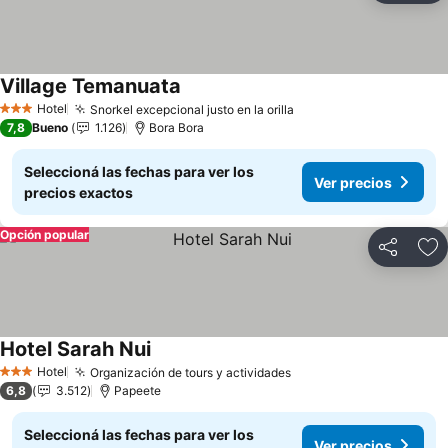
Village Temanuata
Ver precios
Hotel
Snorkel excepcional justo en la orilla
Ver precios
3 Estrellas
7,8
Bueno
1.126
Bora Bora
Seleccioná las fechas para ver los
Ver precios
precios exactos
Opción popular
Compartir
Añ
Hotel Sarah Nui
Ver precios
Hotel
Organización de tours y actividades
Ver precios
3 Estrellas
6,8
3.512
Papeete
Seleccioná las fechas para ver los
Ver precios