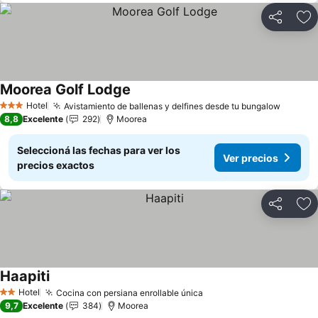
Compartir
Añ
Moorea Golf Lodge
Ver precios
Hotel
Avistamiento de ballenas y delfines desde tu bungalow
Ver pr
3 Estrellas
8,8
Excelente
292
Moorea
Seleccioná las fechas para ver los
Ver precios
precios exactos
Compartir
Añ
Haapiti
Ver precios
Hotel
Cocina con persiana enrollable única
Ver precios
2 Estrellas
9,7
Excelente
384
Moorea