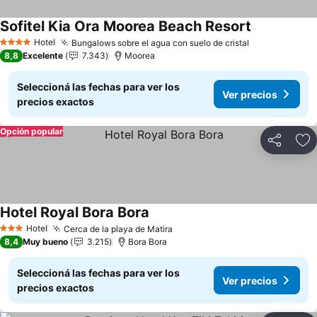
Sofitel Kia Ora Moorea Beach Resort
Ver precios
Hotel
Bungalows sobre el agua con suelo de cristal
Ver precios
4 Estrellas
8,8
Excelente
7.343
Moorea
Seleccioná las fechas para ver los
Ver precios
precios exactos
Opción popular
Compartir
Añ
Hotel Royal Bora Bora
Ver precios
Hotel
Cerca de la playa de Matira
Ver precios
3 Estrellas
8,4
Muy bueno
3.215
Bora Bora
Seleccioná las fechas para ver los
Ver precios
precios exactos