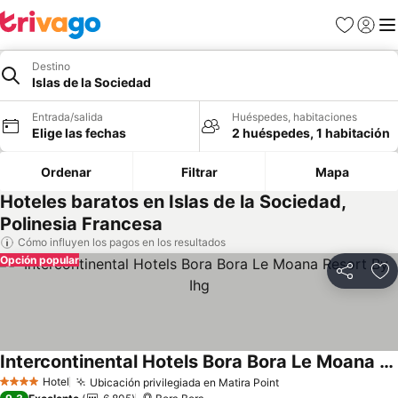
Favoritos
Iniciar 
Me
Destino
Islas de la Sociedad
Entrada/salida
Huéspedes, habitaciones
Elige las fechas
2 huéspedes, 1 habitación
Ordenar
Filtrar
Mapa
Hoteles baratos en Islas de la Sociedad,
Polinesia Francesa
Cómo influyen los pagos en los resultados
Opción popular
Compartir
Añ
Intercontinental Hotels Bora Bora Le Moana Resort By Ihg
Ver precios
Hotel
Ubicación privilegiada en Matira Point
Ver precios
4 Estrellas