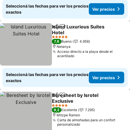
Seleccioná las fechas para ver los precios
Ver precios
exactos
Island Luxurious Suites
Compartir
Añadir a favoritos
Hotel
5 Estrellas
7,8
Bueno
4.956
Netanya
Acceso directo a la playa desde el
acantilado
Seleccioná las fechas para ver los precios
Ver precios
exactos
Beresheet by Isrotel
Compartir
Añadir a favoritos
Exclusive
5 Estrellas
9,2
Excelente
7.295
Mitzpe Ramon
Carta de almohadas para un confort
personalizado