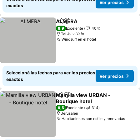
Ver precios
exactos
ALMERA
Compartir
Añadir a favoritos
8,9
Excelente
404
Tel Aviv-Yafo
Windsurf en el hotel
Seleccioná las fechas para ver los precios
Ver precios
exactos
Mamilla view URBAN -
Compartir
Añadir a favoritos
Boutique hotel
9,5
Excelente
314
Jerusalén
Habitaciones con estilo y renovadas