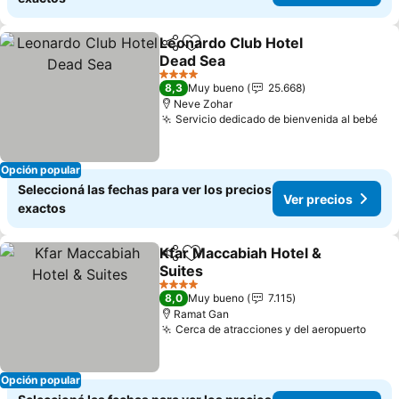
Leonardo Club Hotel
Compartir
Añadir a favoritos
Dead Sea
4 Estrellas
8,3
Muy bueno
25.668
Neve Zohar
Servicio dedicado de bienvenida al bebé
Opción popular
Seleccioná las fechas para ver los precios
Ver precios
exactos
Kfar Maccabiah Hotel &
Compartir
Añadir a favoritos
Suites
4 Estrellas
8,0
Muy bueno
7.115
Ramat Gan
Cerca de atracciones y del aeropuerto
Opción popular