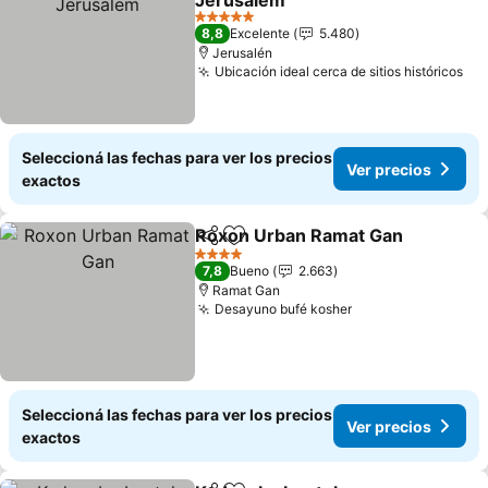
Jerusalem
5 Estrellas
8,8
Excelente
5.480
Jerusalén
Ubicación ideal cerca de sitios históricos
Seleccioná las fechas para ver los precios
Ver precios
exactos
Roxon Urban Ramat Gan
Compartir
Añadir a favoritos
4 Estrellas
7,8
Bueno
2.663
Ramat Gan
Desayuno bufé kosher
Seleccioná las fechas para ver los precios
Ver precios
exactos