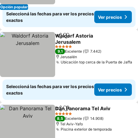
Opción popular
Seleccioná las fechas para ver los precios
Ver precios
exactos
Waldorf Astoria
Compartir
Añadir a favoritos
Jerusalem
5 Estrellas
9,1
Excelente
7.442
Jerusalén
Ubicación top cerca de la Puerta de Jaffa
Seleccioná las fechas para ver los precios
Ver precios
exactos
Dan Panorama Tel Aviv
Compartir
Añadir a favoritos
5 Estrellas
8,5
Excelente
14.908
Tel Aviv-Yafo
Piscina exterior de temporada