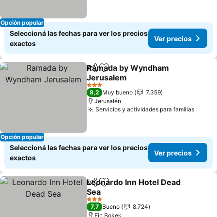
Opción popular
Seleccioná las fechas para ver los precios
Ver precios
exactos
Ramada by Wyndham
Compartir
Añadir a favoritos
Jerusalem
3 Estrellas
8,2
Muy bueno
7.359
Jerusalén
Servicios y actividades para familias
Opción popular
Seleccioná las fechas para ver los precios
Ver precios
exactos
Leonardo Inn Hotel Dead
Compartir
Añadir a favoritos
Sea
3 Estrellas
7,7
Bueno
8.724
Ein Bokek