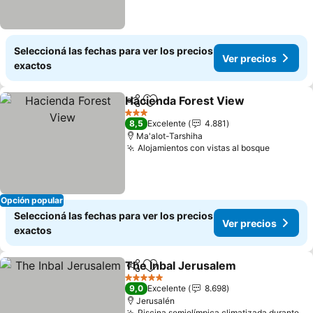
Seleccioná las fechas para ver los precios
Ver precios
exactos
Hacienda Forest View
Compartir
Añadir a favoritos
3 Estrellas
8,5
Excelente
4.881
Ma'alot-Tarshiha
Alojamientos con vistas al bosque
Opción popular
Seleccioná las fechas para ver los precios
Ver precios
exactos
The Inbal Jerusalem
Compartir
Añadir a favoritos
5 Estrellas
9,0
Excelente
8.698
Jerusalén
Piscina semiolímpica climatizada durante