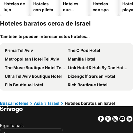
Hoteles de
Hoteles
Hoteles
Hoteles
Hotel
lujo
con pileta
que
con spa
play
aceptan
mascotas
Hoteles baratos cerca de Israel
También te pueden interesar estos hoteles...
Prima Tel Aviv
The O Pod Hotel
Metropolitan Hotel Tel Aviv
Mamilla Hotel
The Muse Boutique Hotel Tel Aviv
Link Hotel & Hub By Dan Hotels
Ultra Tel Aviv Boutique Hotel
Dizengoff Garden Hotel
Elis Boutique Hotel
Rich Boutique Hotel
Hacienda Forest View
David Dead Sea Resort & Spa
Leonardo Plaza Hotel Jerusalem
Residence Hotel
Busca hoteles
Asia
Israel
Hoteles baratos en Israel
Orient Jerusalem
Leonardo Plaza Hotel Eilat
Facebook
Twitter
Insta
Yo
Grand Beach Hotel
NYX Herzliya
Elige tu país
Crowne Plaza Tel Aviv City Center By Ihg
SeaNet Hotel By AFI Hotels