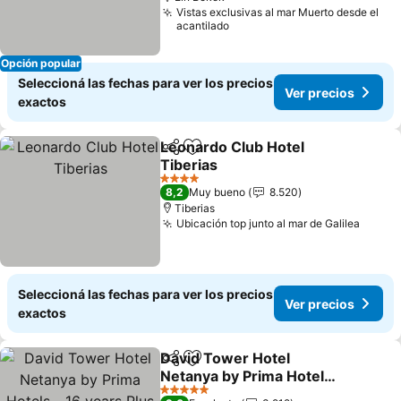
Vistas exclusivas al mar Muerto desde el
acantilado
Opción popular
Seleccioná las fechas para ver los precios
Ver precios
exactos
Leonardo Club Hotel
Compartir
Añadir a favoritos
Tiberias
4 Estrellas
8,2
Muy bueno
8.520
Tiberias
Ubicación top junto al mar de Galilea
Seleccioná las fechas para ver los precios
Ver precios
exactos
David Tower Hotel
Compartir
Añadir a favoritos
Netanya by Prima Hotels -
16 years Plus
5 Estrellas