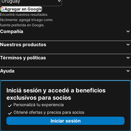
Abraham Tel Aviv
Cucu Hotel
Agregar en Google
VERT Jerusalem by AFI Hotel
Rimonim Central Park
Encontrá nuestros resultados
fácilmente: agregá trivago como
Red Sea Hotel
Best Western Regency Suites
fuente preferida en Google.
ibis Styles Jerusalem City Center
Jacob Modi'in
Compañía
Cinema Hotel - an Atlas Boutique Hotel
ibis Jerusalem city Center - An AccorHotels Brand
Nuestros productos
White Villa Tel Aviv Hotel
Last Minute Herzliya
Berger Hotel
Mina Boutique
Términos y políticas
Ayuda
Iniciá sesión y accedé a beneficios
exclusivos para socios
Personalizá tu experiencia
Obtené ofertas y precios para socios
Iniciar sesión