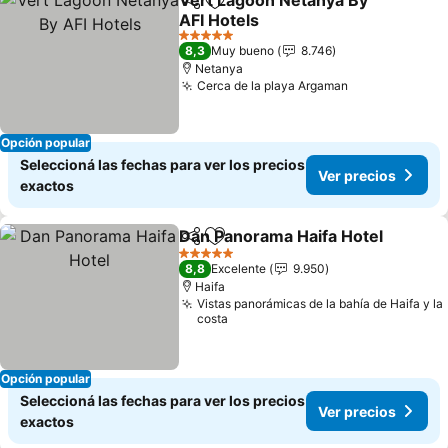
Vert Lagoon Netanya By
Compartir
Añadir a favoritos
AFI Hotels
5 Estrellas
8,3
Muy bueno
8.746
Netanya
Cerca de la playa Argaman
Opción popular
Seleccioná las fechas para ver los precios
Ver precios
exactos
Dan Panorama Haifa Hotel
Compartir
Añadir a favoritos
5 Estrellas
8,8
Excelente
9.950
Haifa
Vistas panorámicas de la bahía de Haifa y la
costa
Opción popular
Seleccioná las fechas para ver los precios
Ver precios
exactos