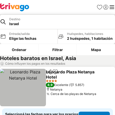
Favoritos
Iniciar 
Me
Destino
Israel
Entrada/salida
Huéspedes, habitaciones
Elige las fechas
2 huéspedes, 1 habitación
Ordenar
Filtrar
Mapa
Hoteles baratos en Israel, Asia
Cómo influyen los pagos en los resultados
Leonardo Plaza Netanya
Compartir
Añadir a favoritos
Hotel
4 Estrellas
8,9
Excelente
5.857
Netanya
Cerca de las playas de Netanya
Seleccioná las fechas para ver los precios