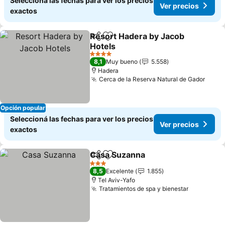
Seleccioná las fechas para ver los precios
Ver precios
exactos
Resort Hadera by Jacob
Compartir
Añadir a favoritos
Hotels
4 Estrellas
8,1
Muy bueno
5.558
Hadera
Cerca de la Reserva Natural de Gador
Opción popular
Seleccioná las fechas para ver los precios
Ver precios
exactos
Casa Suzanna
Compartir
Añadir a favoritos
3 Estrellas
8,5
Excelente
1.855
Tel Aviv-Yafo
Tratamientos de spa y bienestar