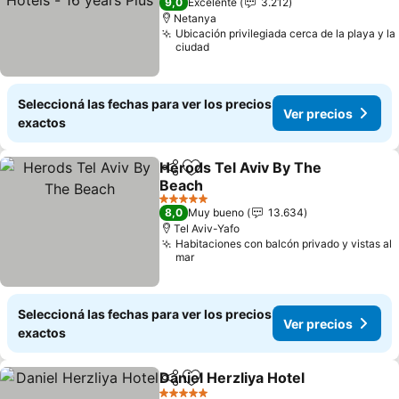
9,0
Excelente
3.212
Netanya
Ubicación privilegiada cerca de la playa y la
ciudad
Seleccioná las fechas para ver los precios
Ver precios
exactos
Herods Tel Aviv By The
Compartir
Añadir a favoritos
Beach
5 Estrellas
8,0
Muy bueno
13.634
Tel Aviv-Yafo
Habitaciones con balcón privado y vistas al
mar
Seleccioná las fechas para ver los precios
Ver precios
exactos
Daniel Herzliya Hotel
Compartir
Añadir a favoritos