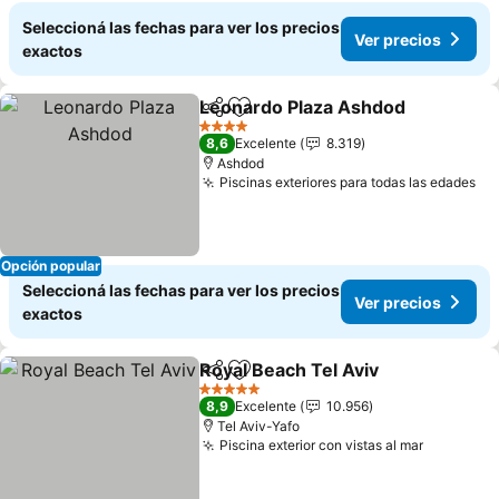
Seleccioná las fechas para ver los precios
Ver precios
exactos
Leonardo Plaza Ashdod
Compartir
Añadir a favoritos
4 Estrellas
8,6
Excelente
8.319
Ashdod
Piscinas exteriores para todas las edades
Opción popular
Seleccioná las fechas para ver los precios
Ver precios
exactos
Royal Beach Tel Aviv
Compartir
Añadir a favoritos
5 Estrellas
8,9
Excelente
10.956
Tel Aviv-Yafo
Piscina exterior con vistas al mar