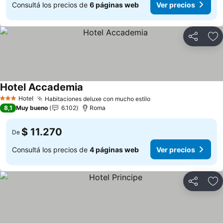
Consultá los precios de
6 páginas web
Ver precios
Compartir
Añ
Hotel Accademia
Ver precios
Hotel
Habitaciones deluxe con mucho estilo
Ver precios
3 Estrellas
8,1
Muy bueno
6.102
Roma
$ 11.270
De
Consultá los precios de
4 páginas web
Ver precios
Compartir
Añ