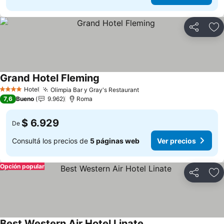
Compartir
Añ
Grand Hotel Fleming
Ver precios
Hotel
Olimpia Bar y Gray's Restaurant
Ver precios
4 Estrellas
7,6
Bueno
9.962
Roma
$ 6.929
De
Consultá los precios de
5 páginas web
Ver precios
Opción popular
Compartir
Añ
Best Western Air Hotel Linate