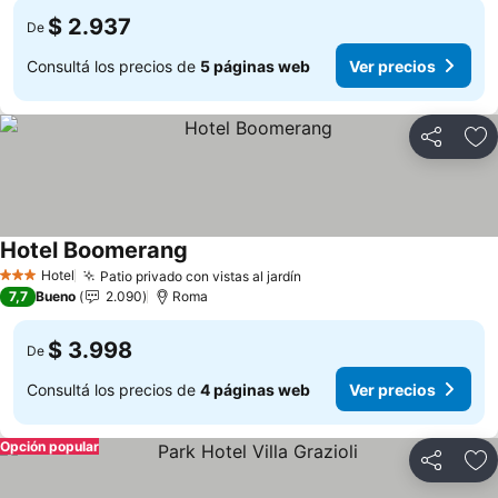
$ 2.937
De
Consultá los precios de
5 páginas web
Ver precios
Compartir
Añ
Hotel Boomerang
Ver precios
Hotel
Patio privado con vistas al jardín
Ver precios
3 Estrellas
7,7
Bueno
2.090
Roma
$ 3.998
De
Consultá los precios de
4 páginas web
Ver precios
Opción popular
Compartir
Añ