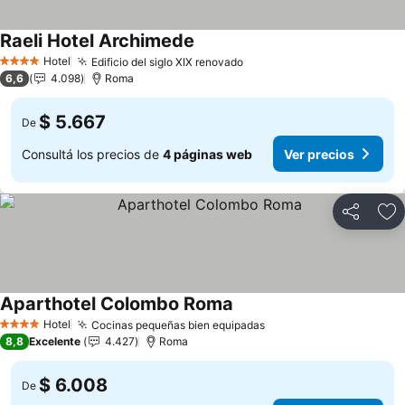
Raeli Hotel Archimede
Ver precios
Hotel
Edificio del siglo XIX renovado
Ver precios
4 Estrellas
6,6
4.098
Roma
$ 5.667
De
Consultá los precios de
4 páginas web
Ver precios
Compartir
Añ
Aparthotel Colombo Roma
Ver precios
Hotel
Cocinas pequeñas bien equipadas
Ver precios
4 Estrellas
8,8
Excelente
4.427
Roma
$ 6.008
De