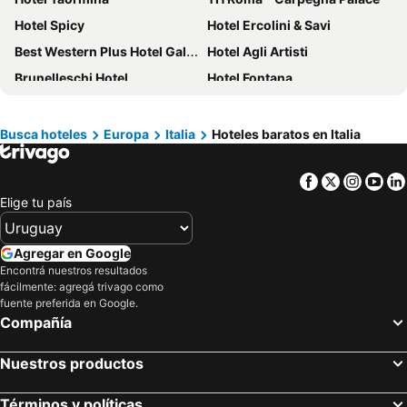
Hotel Spicy
Hotel Ercolini & Savi
Best Western Plus Hotel Galileo Padova
Hotel Agli Artisti
Brunelleschi Hotel
Hotel Fontana
Mediterranea Hotel & Convention Center
B&B HOTEL Venezia Laguna
Hotel Adua
Excelsior Hotel Cimone
Busca hoteles
Europa
Italia
Hoteles baratos en Italia
Main Palace Hotel
Hotel Principe Di Piemonte
Facebook
Twitter
Insta
Yo
Hotel Roma Tor Vergata
Storie Di Mare
Elige tu país
Hotel Cardinal Of Florence
Hotel Delle Nazioni
Hotel San Teodoro
Aurum Firenze
Agregar en Google
Hotel Berna
Arcadia Boutique Hotel
Encontrá nuestros resultados
fácilmente: agregá trivago como
Hilton Garden Inn Rome Airport
Roma Palace Suite
fuente preferida en Google.
Hotel Palace Bologna Centro
Hotel Da Vinci Milano
Compañía
Hotel Rialto
BISCARDI HOTEL
Nuestros productos
Raeli Hotel Archimede
Residenza Dorò
Porto Salvo
Best Western Plus Tower Hotel Bologna
Términos y políticas