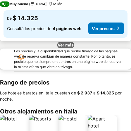
4 Estrellas
8,3
Muy bueno
6.694
Milán
$ 14.325
De
Consultá los precios de
4 páginas web
Ver precios
Ver más
Los precios y la disponibilidad que recibe trivago de las páginas
web de reserva cambian de manera constante. Por lo tanto, es
posible que no siempre encuentres en una página web de reserva
la misma oferta que viste en trivago.
Rango de precios
Los hoteles baratos en Italia cuestan de
‎$ 2.937
a
‎$ 14.325
por
noche.
Otros alojamientos en Italia