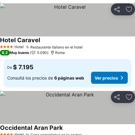
Compartir
Añ
Hotel Caravel
Ver precios
Hotel
Restaurante italiano en el hotel
Ver precios
4 Estrellas
8,2
Muy bueno
5.090
Roma
$ 7.195
De
Consultá los precios de
6 páginas web
Ver precios
Compartir
Añ
Occidental Aran Park
Ver precios
Hotel
Cena panorámica en la azotea