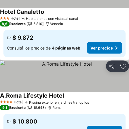
Hotel Canaletto
Ver precios
Hotel
Habitaciones con vistas al canal
Ver precios
3 Estrellas
8,6
Excelente
5.810
Venecia
$ 9.872
De
Consultá los precios de
4 páginas web
Ver precios
Compartir
Añ
A.Roma Lifestyle Hotel
Ver precios
Hotel
Piscina exterior en jardines tranquilos
Ver precios
4 Estrellas
9,1
Excelente
15.643
Roma
$ 10.800
De