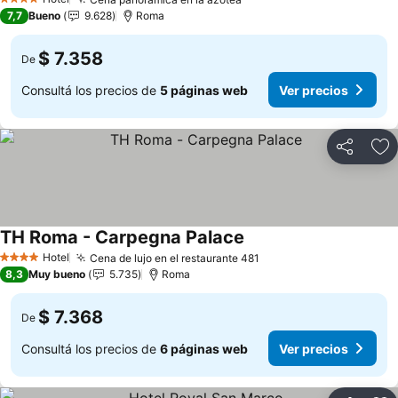
Ver precios
4 Estrellas
7,7
Bueno
9.628
Roma
$ 7.358
De
Consultá los precios de
5 páginas web
Ver precios
Compartir
Añ
TH Roma - Carpegna Palace
Ver precios
Hotel
Cena de lujo en el restaurante 481
Ver precios
4 Estrellas
8,3
Muy bueno
5.735
Roma
$ 7.368
De
Consultá los precios de
6 páginas web
Ver precios