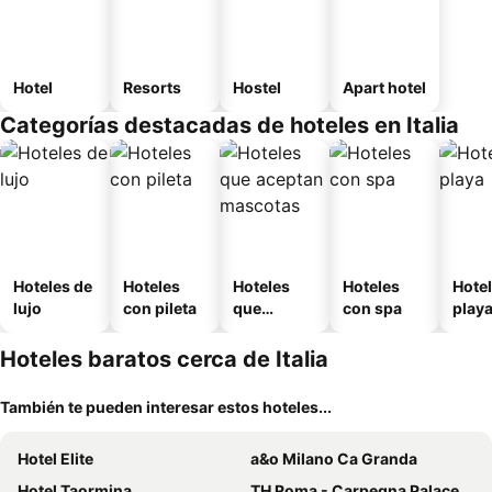
Hotel
Resorts
Hostel
Apart hotel
Categorías destacadas de hoteles en Italia
Hoteles de
Hoteles
Hoteles
Hoteles
Hotel
lujo
con pileta
que
con spa
play
aceptan
mascotas
Hoteles baratos cerca de Italia
También te pueden interesar estos hoteles...
Hotel Elite
a&o Milano Ca Granda
Hotel Taormina
TH Roma - Carpegna Palace