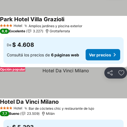
Park Hotel Villa Grazioli
Ver precios
Hotel
Amplios jardines y piscina exterior
Ver precios
4 Estrellas
8,6
Excelente
3.227
Grottaferrata
$ 4.608
De
Consultá los precios de
6 páginas web
Ver precios
Opción popular
Compartir
Añ
Hotel Da Vinci Milano
Ver precios
Hotel
Bar de cócteles chic y restaurante de lujo
Ver precios
4 Estrellas
7,7
Bueno
23.509
Milán