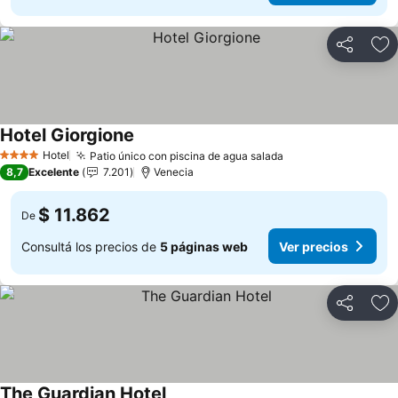
Compartir
Añ
Hotel Giorgione
Ver precios
Hotel
Patio único con piscina de agua salada
Ver precios
4 Estrellas
8,7
Excelente
7.201
Venecia
$ 11.862
De
Consultá los precios de
5 páginas web
Ver precios
Compartir
Añ
The Guardian Hotel