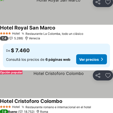
Compartir
Añ
Hotel Royal San Marco
Ver precios
Hotel
Restaurante La Colomba, todo un clásico
Ver precios
4 Estrellas
7,4
5.288
Venecia
$ 7.460
De
Consultá los precios de
6 páginas web
Ver precios
Opción popular
Compartir
Añ
Hotel Cristoforo Colombo
Ver precios
Hotel
Restaurante romano e internacional en el hotel
Ver precios
4 Estrellas
7,9
Bueno
18.752
Roma