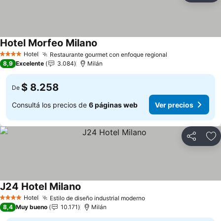
Hotel Morfeo Milano
Ver precios
Hotel
Restaurante gourmet con enfoque regional
Ver precios
4 Estrellas
8,9
Excelente
3.084
Milán
$ 8.258
De
Consultá los precios de
6 páginas web
Ver precios
Compartir
Añ
J24 Hotel Milano
Ver precios
Hotel
Estilo de diseño industrial moderno
Ver precios
4 Estrellas
8,4
Muy bueno
10.171
Milán