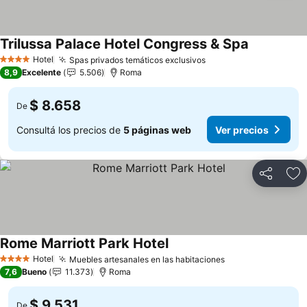
Trilussa Palace Hotel Congress & Spa
Ver precios
Hotel
Spas privados temáticos exclusivos
Ver precios
4 Estrellas
8,9
Excelente
5.506
Roma
$ 8.658
De
Consultá los precios de
5 páginas web
Ver precios
Compartir
Añ
Rome Marriott Park Hotel
Ver precios
Hotel
Muebles artesanales en las habitaciones
Ver precios
4 Estrellas
7,6
Bueno
11.373
Roma
$ 9.531
De