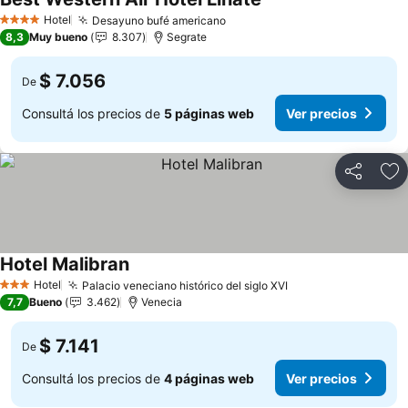
Ver precios
Hotel
Desayuno bufé americano
Ver precios
4 Estrellas
8,3
Muy bueno
8.307
Segrate
$ 7.056
De
Consultá los precios de
5 páginas web
Ver precios
Compartir
Añ
Hotel Malibran
Ver precios
Hotel
Palacio veneciano histórico del siglo XVI
Ver precios
3 Estrellas
7,7
Bueno
3.462
Venecia
$ 7.141
De
Consultá los precios de
4 páginas web
Ver precios