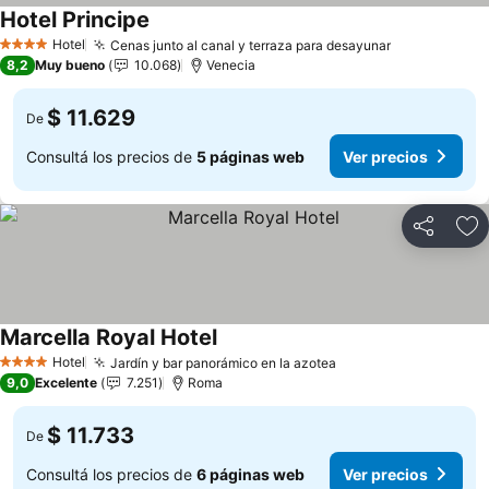
Hotel Principe
Ver precios
Hotel
Cenas junto al canal y terraza para desayunar
Ver precios
4 Estrellas
8,2
Muy bueno
10.068
Venecia
$ 11.629
De
Consultá los precios de
5 páginas web
Ver precios
Compartir
Añ
Marcella Royal Hotel
Ver precios
Hotel
Jardín y bar panorámico en la azotea
Ver precios
4 Estrellas
9,0
Excelente
7.251
Roma
$ 11.733
De
Consultá los precios de
6 páginas web
Ver precios