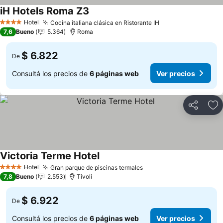
iH Hotels Roma Z3
Ver precios
Hotel
Cocina italiana clásica en Ristorante IH
Ver precios
4 Estrellas
7,6
Bueno
5.364
Roma
$ 6.822
De
Consultá los precios de
6 páginas web
Ver precios
Compartir
Añ
Victoria Terme Hotel
Ver precios
Hotel
Gran parque de piscinas termales
Ver precios
4 Estrellas
7,8
Bueno
2.553
Tivoli
$ 6.922
De
Consultá los precios de
6 páginas web
Ver precios