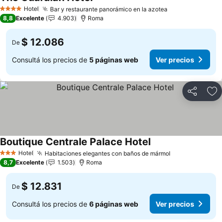
Ver precios
Hotel
Bar y restaurante panorámico en la azotea
Ver precios
4 Estrellas
8,8
Excelente
4.903
Roma
$ 12.086
De
Consultá los precios de
5 páginas web
Ver precios
Compartir
Añ
Boutique Centrale Palace Hotel
Ver precios
Hotel
Habitaciones elegantes con baños de mármol
Ver precios
3 Estrellas
8,7
Excelente
1.503
Roma
$ 12.831
De
Consultá los precios de
6 páginas web
Ver precios