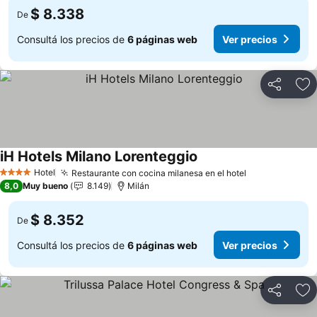
$ 8.338
De
Consultá los precios de
6 páginas web
Ver precios
Compartir
Añ
iH Hotels Milano Lorenteggio
Ver precios
Hotel
Restaurante con cocina milanesa en el hotel
Ver precios
4 Estrellas
8,0
Muy bueno
8.149
Milán
$ 8.352
De
Consultá los precios de
6 páginas web
Ver precios
Compartir
Añ