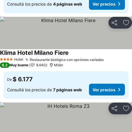
Consultá los precios de
4 páginas web
Ver precios
Compartir
Añ
Klima Hotel Milano Fiere
Ver precios
Hotel
Restaurante biológico con opciones variadas
Ver precios
4 Estrellas
8,2
Muy bueno
8.640
Milán
$ 6.177
De
Consultá los precios de
7 páginas web
Ver precios
Compartir
Añ