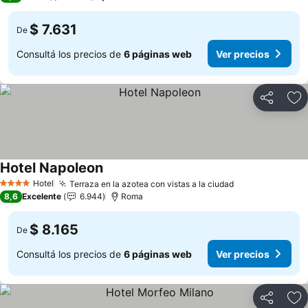
$ 7.631
De
Consultá los precios de
6 páginas web
Ver precios
Compartir
Añ
Hotel Napoleon
Ver precios
Hotel
Terraza en la azotea con vistas a la ciudad
Ver precios
4 Estrellas
8,6
Excelente
6.944
Roma
$ 8.165
De
Consultá los precios de
6 páginas web
Ver precios
Compartir
Añ