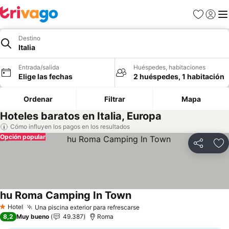
Favoritos
Iniciar 
Me
Destino
Italia
Entrada/salida
Huéspedes, habitaciones
Elige las fechas
2 huéspedes, 1 habitación
Ordenar
Filtrar
Mapa
Hoteles baratos en Italia, Europa
Cómo influyen los pagos en los resultados
Opción popular
Compartir
Añ
hu Roma Camping In Town
Ver precios
Hotel
Una piscina exterior para refrescarse
Ver precios
1 Estrellas
8,2
Muy bueno
49.387
Roma