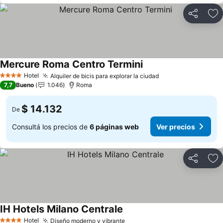
Compartir
Añ
Mercure Roma Centro Termini
Ver precios
Hotel
Alquiler de bicis para explorar la ciudad
Ver precios
4 Estrellas
7,7
Bueno
1.046
Roma
$ 14.132
De
Consultá los precios de
6 páginas web
Ver precios
Compartir
Añ
IH Hotels Milano Centrale
Ver precios
Hotel
Diseño moderno y vibrante
Ver precios