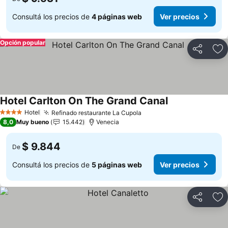
Consultá los precios de
4 páginas web
Ver precios
Opción popular
Compartir
Añ
Hotel Carlton On The Grand Canal
Ver precios
Hotel
Refinado restaurante La Cupola
Ver precios
4 Estrellas
8,0
Muy bueno
15.442
Venecia
$ 9.844
De
Consultá los precios de
5 páginas web
Ver precios
Compartir
Añ