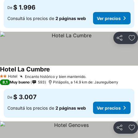
$ 1.996
De
Consultá los precios de
2 páginas web
Ver precios
Compartir
Añ
Hotel La Cumbre
Hotel
Encanto histórico y bien mantenido.
2 Estrellas
8,1
Muy bueno
593
Piriápolis, a 14.9 km de: Jaureguiberry
$ 3.007
De
Consultá los precios de
2 páginas web
Ver precios
Compartir
Añ