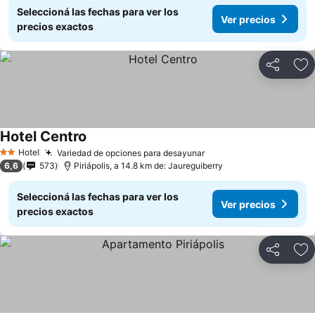
Seleccioná las fechas para ver los
Ver precios
precios exactos
Compartir
Añ
Hotel Centro
Hotel
Variedad de opciones para desayunar
2 Estrellas
6,6
573
Piriápolis, a 14.8 km de: Jaureguiberry
Seleccioná las fechas para ver los
Ver precios
precios exactos
Compartir
Añ