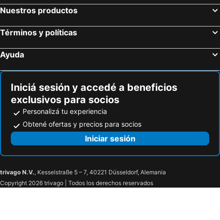
Beaulieu
Apartamentos Premium Con Yacuzzi Dunas Del Este
Nuestros productos
Coriman Y Luz De Luna
El Repecho
Mandalas Del Este
Praia Centro
Términos y políticas
Ayuda
Iniciá sesión y accedé a beneficios
exclusivos para socios
Personalizá tu experiencia
Obtené ofertas y precios para socios
Iniciar sesión
trivago N.V.
, Kesselstraße 5 – 7, 40221 Düsseldorf, Alemania
Copyright 2026 trivago | Todos los derechos reservados