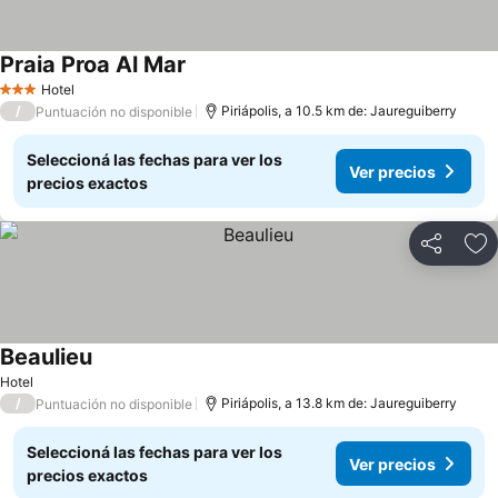
Praia Proa Al Mar
Hotel
3 Estrellas
/
Piriápolis, a 10.5 km de: Jaureguiberry
Puntuación no disponible
Seleccioná las fechas para ver los
Ver precios
precios exactos
Compartir
Añ
Beaulieu
Hotel
/
Piriápolis, a 13.8 km de: Jaureguiberry
Puntuación no disponible
Seleccioná las fechas para ver los
Ver precios
precios exactos