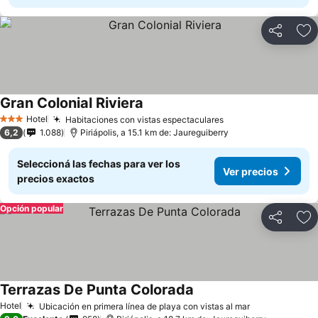
Compartir
Añ
Gran Colonial Riviera
Hotel
Habitaciones con vistas espectaculares
3 Estrellas
6,2
1.088
Piriápolis, a 15.1 km de: Jaureguiberry
Seleccioná las fechas para ver los
Ver precios
precios exactos
Opción popular
Compartir
Añ
Terrazas De Punta Colorada
Hotel
Ubicación en primera línea de playa con vistas al mar