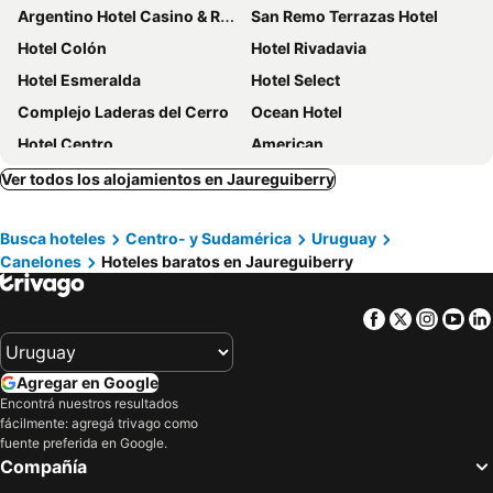
Argentino Hotel Casino & Resort
San Remo Terrazas Hotel
Hotel Colón
Hotel Rivadavia
Hotel Esmeralda
Hotel Select
Complejo Laderas del Cerro
Ocean Hotel
Hotel Centro
American
Gran Colonial Riviera
Wiener Haus Hotel
Ver todos los alojamientos en Jaureguiberry
Hotel Genoves
Hotel Ricadi
Busca hoteles
Centro- y Sudamérica
Uruguay
Hotel Tamariz
Hostería Miramar
Canelones
Hoteles baratos en Jaureguiberry
Hotel Palace Piriápolis
Hotel Escorial
Hotel Rex
Hotel Mar Y Arte Piriapolis
Facebook
Twitter
Insta
Yo
Hotel City Piriápolis
Hotel La Cumbre
Hotel Mesón Do Vento
Ramona Boutique Hotel
Agregar en Google
Terrazas De Punta Colorada
Timbó
Encontrá nuestros resultados
fácilmente: agregá trivago como
Hotel San Sebastián
DUNAS DEL ESTE - Punta Colorada
fuente preferida en Google.
Bosque Las Delfinas
Apartamento Piriápolis
Compañía