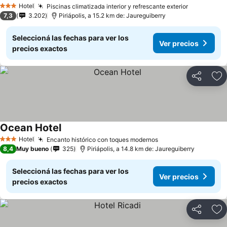
Hotel
Piscinas climatizada interior y refrescante exterior
3 Estrellas
7,3
3.202
Piriápolis, a 15.2 km de: Jaureguiberry
Seleccioná las fechas para ver los
Ver precios
precios exactos
Compartir
Añ
Ocean Hotel
Hotel
Encanto histórico con toques modernos
3 Estrellas
8,4
Muy bueno
325
Piriápolis, a 14.8 km de: Jaureguiberry
Seleccioná las fechas para ver los
Ver precios
precios exactos
Compartir
Añ