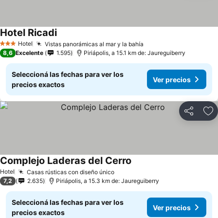
Hotel Ricadi
Hotel
Vistas panorámicas al mar y la bahía
3 Estrellas
8,6
Excelente
1.595
Piriápolis, a 15.1 km de: Jaureguiberry
Seleccioná las fechas para ver los
Ver precios
precios exactos
Compartir
Añ
Complejo Laderas del Cerro
Hotel
Casas rústicas con diseño único
7,2
2.635
Piriápolis, a 15.3 km de: Jaureguiberry
Seleccioná las fechas para ver los
Ver precios
precios exactos