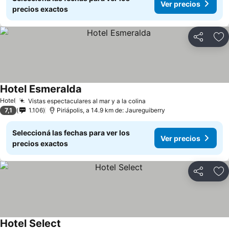
Ver precios
precios exactos
Compartir
Añ
Hotel Esmeralda
Hotel
Vistas espectaculares al mar y a la colina
7,1
1.106
Piriápolis, a 14.9 km de: Jaureguiberry
Seleccioná las fechas para ver los
Ver precios
precios exactos
Compartir
Añ
Hotel Select