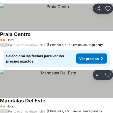
Compartir
Añ
Praia Centro
Hotel
2 Estrellas
/
Piriápolis, a 15.1 km de: Jaureguiberry
Puntuación no disponible
Seleccioná las fechas para ver los
Ver precios
precios exactos
Compartir
Añ
Mandalas Del Este
Hotel
2 Estrellas
/
Piriápolis, a 5.3 km de: Jaureguiberry
Puntuación no disponible