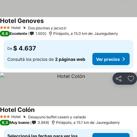
Hotel Genoves
Hotel
Dos piscinas y jacuzzi
3 Estrellas
8,6
Excelente
1.500
Piriápolis, a 15.0 km de: Jaureguiberry
$ 4.637
De
Consultá los precios de
2 páginas web
Ver precios
Compartir
Añ
Hotel Colón
Hotel
Desayuno buffet casero y variado
3 Estrellas
8,3
Muy bueno
3.949
Piriápolis, a 15.1 km de: Jaureguiberry
Seleccioná las fechas para ver los