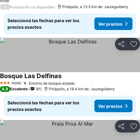
Hotel
/
Piriápolis, a 13.5 km de: Jaureguiberry
Puntuación no disponible
Seleccioná las fechas para ver los
Ver precios
precios exactos
Compartir
Añ
Bosque Las Delfinas
Hotel
Entorno de bosque aislado
3 Estrellas
8,8
Excelente
81
Piriápolis, a 18.4 km de: Jaureguiberry
Seleccioná las fechas para ver los
Ver precios
precios exactos
Compartir
Añ