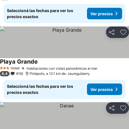
Seleccioná las fechas para ver los
Ver precios
precios exactos
Compartir
Añ
Playa Grande
Hotel
Habitaciones con vistas panorámicas al mar
3 Estrellas
6,4
616
Piriápolis, a 12.1 km de: Jaureguiberry
Seleccioná las fechas para ver los
Ver precios
precios exactos
Compartir
Añ