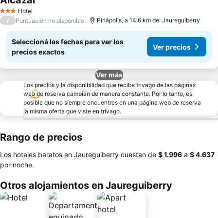
Alcazar
Hotel
3 Estrellas
/
Piriápolis, a 14.6 km de: Jaureguiberry
Puntuación no disponible
Seleccioná las fechas para ver los
Ver precios
precios exactos
Ver más
Los precios y la disponibilidad que recibe trivago de las páginas
web de reserva cambian de manera constante. Por lo tanto, es
posible que no siempre encuentres en una página web de reserva
la misma oferta que viste en trivago.
Rango de precios
Los hoteles baratos en Jaureguiberry cuestan de
‎$ 1.996
a
‎$ 4.637
por noche.
Otros alojamientos en Jaureguiberry