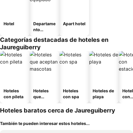
Hotel
Departame
Apart hotel
nto
equipado
Categorías destacadas de hoteles en
Jaureguiberry
Hoteles
Hoteles
Hoteles
Hoteles de
Hote
con pileta
que
con spa
playa
con
aceptan
esta
mascotas
mien
Hoteles baratos cerca de Jaureguiberry
También te pueden interesar estos hoteles...