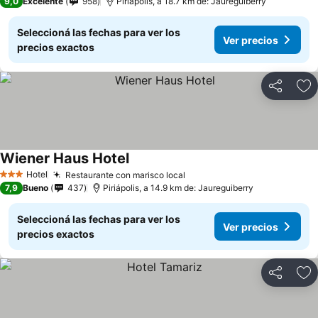
9,0
Excelente
958
Piriápolis, a 18.7 km de: Jaureguiberry
Seleccioná las fechas para ver los
Ver precios
precios exactos
Compartir
Añ
Wiener Haus Hotel
Hotel
Restaurante con marisco local
3 Estrellas
7,9
Bueno
437
Piriápolis, a 14.9 km de: Jaureguiberry
Seleccioná las fechas para ver los
Ver precios
precios exactos
Compartir
Añ