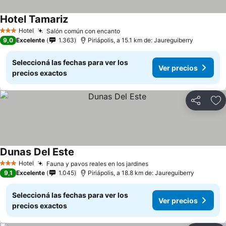
Hotel Tamariz
Hotel
Salón común con encanto
3 Estrellas
9,0
Excelente
1.363
Piriápolis, a 15.1 km de: Jaureguiberry
Seleccioná las fechas para ver los
Ver precios
precios exactos
Compartir
Añ
Dunas Del Este
Hotel
Fauna y pavos reales en los jardines
3 Estrellas
9,1
Excelente
1.045
Piriápolis, a 18.8 km de: Jaureguiberry
Seleccioná las fechas para ver los
Ver precios
precios exactos