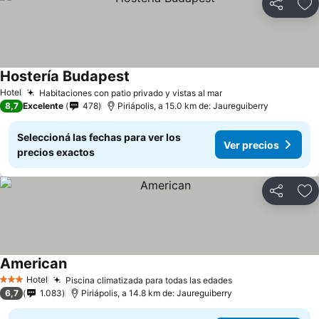
Compartir
Añ
Hostería Budapest
Hotel
Habitaciones con patio privado y vistas al mar
8,7
Excelente
478
Piriápolis, a 15.0 km de: Jaureguiberry
Seleccioná las fechas para ver los
Ver precios
precios exactos
Compartir
Añ
American
Hotel
Piscina climatizada para todas las edades
3 Estrellas
6,7
1.083
Piriápolis, a 14.8 km de: Jaureguiberry