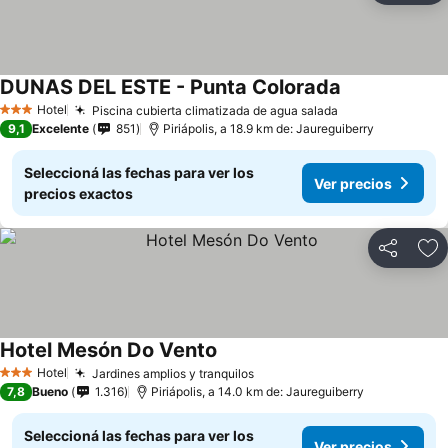
DUNAS DEL ESTE - Punta Colorada
Hotel
Piscina cubierta climatizada de agua salada
3 Estrellas
9,1
Excelente
851
Piriápolis, a 18.9 km de: Jaureguiberry
Seleccioná las fechas para ver los
Ver precios
precios exactos
Compartir
Añ
Hotel Mesón Do Vento
Hotel
Jardines amplios y tranquilos
3 Estrellas
7,8
Bueno
1.316
Piriápolis, a 14.0 km de: Jaureguiberry
Seleccioná las fechas para ver los
Ver precios