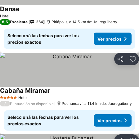
Danae
Hotel
8,5
Excelente
364
Piriápolis, a 14.5 km de: Jaureguiberry
Seleccioná las fechas para ver los
Ver precios
precios exactos
Compartir
Añ
Cabaña Miramar
Hotel
5 Estrellas
/
Puchuncaví, a 11.4 km de: Jaureguiberry
Puntuación no disponible
Seleccioná las fechas para ver los
Ver precios
precios exactos