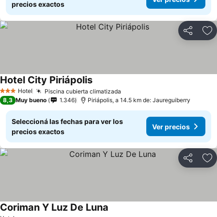
precios exactos
Compartir
Añ
Hotel City Piriápolis
Hotel
Piscina cubierta climatizada
3 Estrellas
8,3
Muy bueno
1.346
Piriápolis, a 14.5 km de: Jaureguiberry
Seleccioná las fechas para ver los
Ver precios
precios exactos
Compartir
Añ
Coriman Y Luz De Luna