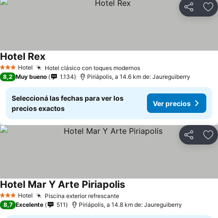
Compartir
Añ
Hotel Rex
Hotel
Hotel clásico con toques modernos
3 Estrellas
8,2
Muy bueno
1.134
Piriápolis, a 14.6 km de: Jaureguiberry
Seleccioná las fechas para ver los
Ver precios
precios exactos
Compartir
Añ
Hotel Mar Y Arte Piriapolis
Hotel
Piscina exterior refrescante
3 Estrellas
8,7
Excelente
511
Piriápolis, a 14.8 km de: Jaureguiberry