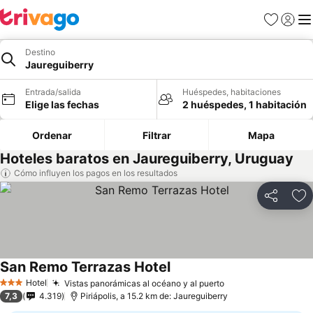
Favoritos
Iniciar 
Me
Destino
Jaureguiberry
Entrada/salida
Huéspedes, habitaciones
Elige las fechas
2 huéspedes, 1 habitación
Ordenar
Filtrar
Mapa
Hoteles baratos en Jaureguiberry, Uruguay
Cómo influyen los pagos en los resultados
Compartir
Añ
San Remo Terrazas Hotel
Hotel
Vistas panorámicas al océano y al puerto
3 Estrellas
7,3
4.319
Piriápolis, a 15.2 km de: Jaureguiberry