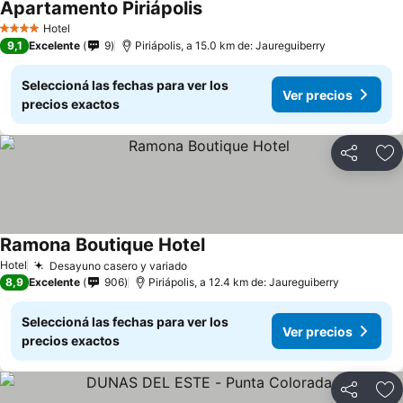
Apartamento Piriápolis
Hotel
4 Estrellas
9,1
Excelente
9
Piriápolis, a 15.0 km de: Jaureguiberry
Seleccioná las fechas para ver los
Ver precios
precios exactos
Compartir
Añ
Ramona Boutique Hotel
Hotel
Desayuno casero y variado
8,9
Excelente
906
Piriápolis, a 12.4 km de: Jaureguiberry
Seleccioná las fechas para ver los
Ver precios
precios exactos
Compartir
Añ