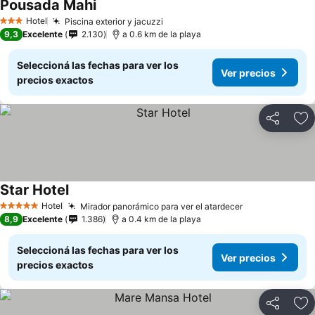
Pousada Mahi
Hotel
Piscina exterior y jacuzzi
3 Estrellas
9,3
Excelente
2.130
a 0.6 km de la playa
Seleccioná las fechas para ver los
Ver precios
precios exactos
Compartir
Añ
Star Hotel
Hotel
Mirador panorámico para ver el atardecer
5 Estrellas
8,9
Excelente
1.386
a 0.4 km de la playa
Seleccioná las fechas para ver los
Ver precios
precios exactos
Compartir
Añ