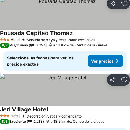
Compartir
Añ
Pousada Capitao Thomaz
Hotel
Servicio de playa y restaurante exclusivos
3 Estrellas
8,3
Muy bueno
3.097
a 13.8 km de: Centro de la ciudad
Seleccioná las fechas para ver los
Ver precios
precios exactos
Compartir
Añ
Jeri Village Hotel
Hotel
Decoración rústica y con encanto
3 Estrellas
8,5
Excelente
2.213
a 13.5 km de: Centro de la ciudad