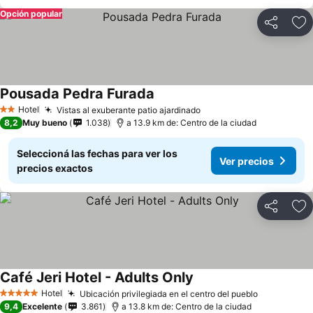
Opción popular
Compartir
Añ
Pousada Pedra Furada
Hotel
Vistas al exuberante patio ajardinado
2 Estrellas
8,2
Muy bueno
1.038
a 13.9 km de: Centro de la ciudad
Seleccioná las fechas para ver los
Ver precios
precios exactos
Compartir
Añ
Café Jeri Hotel - Adults Only
Hotel
Ubicación privilegiada en el centro del pueblo
5 Estrellas
9,4
Excelente
3.861
a 13.8 km de: Centro de la ciudad