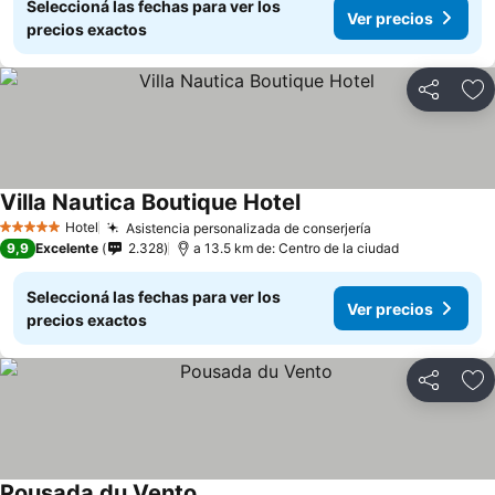
Seleccioná las fechas para ver los
Ver precios
precios exactos
Compartir
Añ
Villa Nautica Boutique Hotel
Hotel
Asistencia personalizada de conserjería
5 Estrellas
9,9
Excelente
2.328
a 13.5 km de: Centro de la ciudad
Seleccioná las fechas para ver los
Ver precios
precios exactos
Compartir
Añ
Pousada du Vento