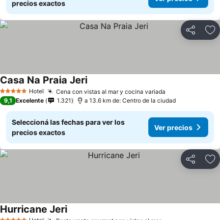
precios exactos
Compartir
Añ
Casa Na Praia Jeri
Hotel
Cena con vistas al mar y cocina variada
5 Estrellas
9,1
Excelente
1.321
a 13.6 km de: Centro de la ciudad
Seleccioná las fechas para ver los
Ver precios
precios exactos
Compartir
Añ
Hurricane Jeri