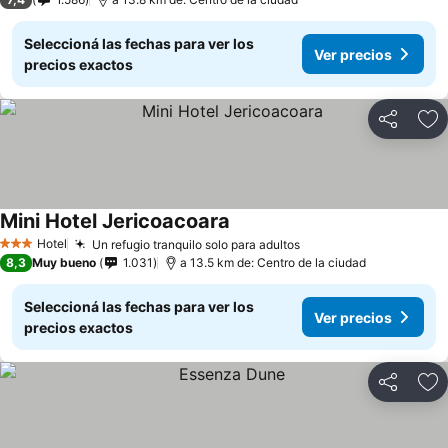
Seleccioná las fechas para ver los
Ver precios
precios exactos
Compartir
Añ
Mini Hotel Jericoacoara
Hotel
Un refugio tranquilo solo para adultos
3 Estrellas
8,3
Muy bueno
1.031
a 13.5 km de: Centro de la ciudad
Seleccioná las fechas para ver los
Ver precios
precios exactos
Compartir
Añ