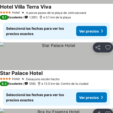
Hotel Villa Terra Viva
Hotel
A pocos pasos de la playa de Jericoacoara
4 Estrellas
9,1
Excelente
1.281
a 0.1 km de la playa
Seleccioná las fechas para ver los
Ver precios
precios exactos
Compartir
Añ
Star Palace Hotel
Hotel
Desayuno recién hecho
4 Estrellas
9,3
Excelente
556
a 13.5 km de: Centro de la ciudad
Seleccioná las fechas para ver los
Ver precios
precios exactos