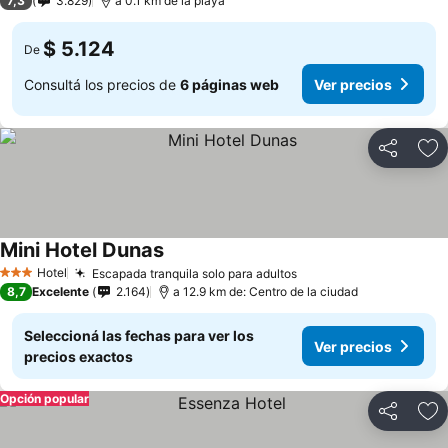
7,3
3.829
a 0.1 km de la playa
$ 5.124
De
Consultá los precios de
6 páginas web
Ver precios
Compartir
Añ
Mini Hotel Dunas
Hotel
Escapada tranquila solo para adultos
3 Estrellas
8,7
Excelente
2.164
a 12.9 km de: Centro de la ciudad
Seleccioná las fechas para ver los
Ver precios
precios exactos
Opción popular
Compartir
Añ