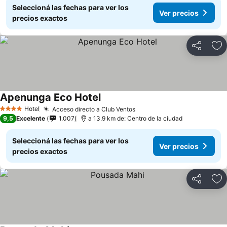
Seleccioná las fechas para ver los
Ver precios
precios exactos
Compartir
Añ
Apenunga Eco Hotel
Hotel
Acceso directo a Club Ventos
4 Estrellas
9,5
Excelente
1.007
a 13.9 km de: Centro de la ciudad
Seleccioná las fechas para ver los
Ver precios
precios exactos
Compartir
Añ