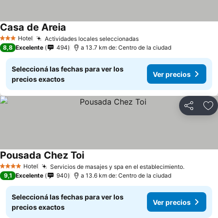
Casa de Areia
Hotel
Actividades locales seleccionadas
3 Estrellas
8,8
Excelente
494
a 13.7 km de: Centro de la ciudad
Seleccioná las fechas para ver los
Ver precios
precios exactos
Compartir
Añ
Pousada Chez Toi
Hotel
Servicios de masajes y spa en el establecimiento.
4 Estrellas
9,1
Excelente
940
a 13.6 km de: Centro de la ciudad
Seleccioná las fechas para ver los
Ver precios
precios exactos