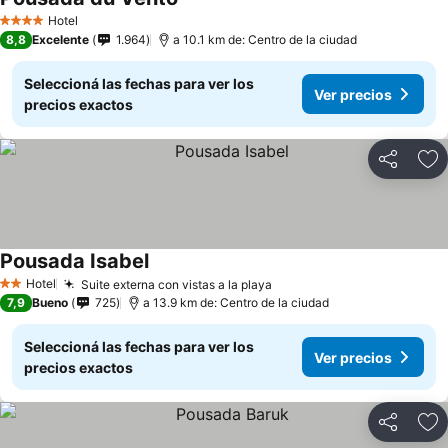
Hotel
4 Estrellas
8,8
Excelente
1.964
a 10.1 km de: Centro de la ciudad
Seleccioná las fechas para ver los
Ver precios
precios exactos
Compartir
Añ
Pousada Isabel
Hotel
Suite externa con vistas a la playa
2 Estrellas
7,9
Bueno
725
a 13.9 km de: Centro de la ciudad
Seleccioná las fechas para ver los
Ver precios
precios exactos
Compartir
Añ