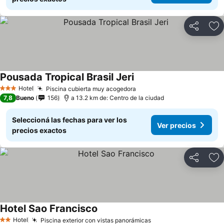
Compartir
Añ
Pousada Tropical Brasil Jeri
Hotel
Piscina cubierta muy acogedora
3 Estrellas
7,8
Bueno
156
a 13.2 km de: Centro de la ciudad
Seleccioná las fechas para ver los
Ver precios
precios exactos
Compartir
Añ
Hotel Sao Francisco
Hotel
Piscina exterior con vistas panorámicas
2 Estrellas