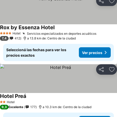
Compartir
Añ
Rox by Essenza Hotel
Hotel
Servicios especializados en deportes acuáticos
4 Estrellas
7,4
412
a 13.8 km de: Centro de la ciudad
Seleccioná las fechas para ver los
Ver precios
precios exactos
Compartir
Añ
Hotel Preá
Hotel
2 Estrellas
9,3
Excelente
177
a 10.3 km de: Centro de la ciudad