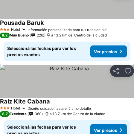
Pousada Baruk
Hotel
Información personalizada para tus rutas en bici
3 Estrellas
8,2
Muy bueno
226
a 13.2 km de: Centro de la ciudad
Seleccioná las fechas para ver los
Ver precios
precios exactos
Compartir
Añ
Raiz Kite Cabana
Hotel
Diseño cuidado hasta el último detalle
3 Estrellas
8,7
Excelente
360
a 13.7 km de: Centro de la ciudad
Seleccioná las fechas para ver los
Ver precios
precios exactos