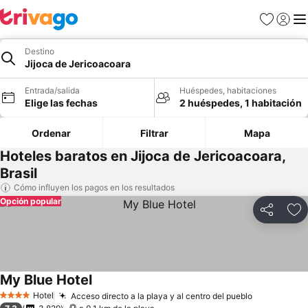
Favoritos
Iniciar 
Me
Destino
Jijoca de Jericoacoara
Entrada/salida
Huéspedes, habitaciones
Elige las fechas
2 huéspedes, 1 habitación
Ordenar
Filtrar
Mapa
Hoteles baratos en Jijoca de Jericoacoara,
Brasil
Cómo influyen los pagos en los resultados
Opción popular
Compartir
Añ
My Blue Hotel
Hotel
Acceso directo a la playa y al centro del pueblo
4 Estrellas