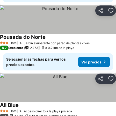
Compartir
Añ
Pousada do Norte
Hotel
Jardín exuberante con pared de plantas vivas
3 Estrellas
8,7
Excelente
2.773
a 0.2 km de la playa
Seleccioná las fechas para ver los
Ver precios
precios exactos
Compartir
Añ
All Blue
Hotel
Acceso directo a la playa privada
3 Estrellas
7,4
1.586
a 13.8 km de: Centro de la ciudad