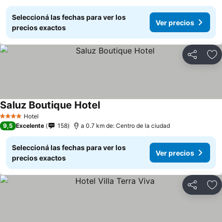
Seleccioná las fechas para ver los
Ver precios
precios exactos
Compartir
Añ
Saluz Boutique Hotel
Hotel
4 Estrellas
9,5
Excelente
158
a 0.7 km de: Centro de la ciudad
Seleccioná las fechas para ver los
Ver precios
precios exactos
Compartir
Añ