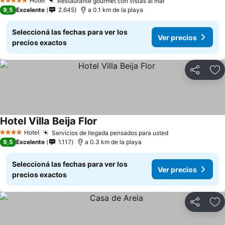
Hotel
Restaurante gourmet con vistas al mar
5 Estrellas
9,5
Excelente
2.645
a 0.1 km de la playa
Seleccioná las fechas para ver los
Ver precios
precios exactos
Compartir
Añ
Hotel Villa Beija Flor
Hotel
Servicios de llegada pensados para usted
4 Estrellas
9,5
Excelente
1.117
a 0.3 km de la playa
Seleccioná las fechas para ver los
Ver precios
precios exactos
Compartir
Añ