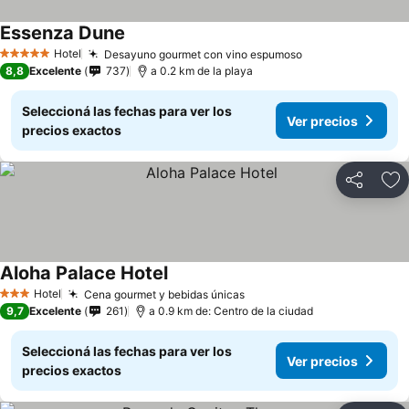
Essenza Dune
Hotel
Desayuno gourmet con vino espumoso
5 Estrellas
8,8
Excelente
737
a 0.2 km de la playa
Seleccioná las fechas para ver los
Ver precios
precios exactos
Compartir
Añ
Aloha Palace Hotel
Hotel
Cena gourmet y bebidas únicas
3 Estrellas
9,7
Excelente
261
a 0.9 km de: Centro de la ciudad
Seleccioná las fechas para ver los
Ver precios
precios exactos