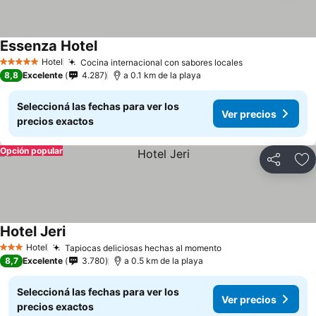
Essenza Hotel
Hotel
Cocina internacional con sabores locales
5 Estrellas
8,8
Excelente
4.287
a 0.1 km de la playa
Seleccioná las fechas para ver los
Ver precios
precios exactos
Opción popular
Compartir
Añ
Hotel Jeri
Hotel
Tapiocas deliciosas hechas al momento
3 Estrellas
8,7
Excelente
3.780
a 0.5 km de la playa
Seleccioná las fechas para ver los
Ver precios
precios exactos