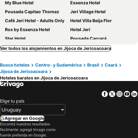
My Blue Hotel
Essenza Hotel
Pousada Capitao Thomaz
Jeri Village Hotel
Café Jeri Hotel - Adults Only
Hotel Villa Beija Flor
Rox by Essenza Hotel
Hotel Jeri
Star Hotel
Pousada Carcará
Hurricane Jeri
Casa de Areia
Ver todos los alojamientos en Jijoca de Jericoacoara
Villa Nautica Boutique Hotel
Pousada du Vento
Busca hoteles
Centro- y Sudamérica
Brasil
Ceará
Pousada Carioca - Pousada de Charme
Mini Hotel Dunas
Jijoca de Jericoacoara
Essenza Dune
Casa Na Praia Jeri
Hoteles baratos en Jijoca de Jericoacoara
CasaLô Hotel
Barriga Da Lua Flats
Pedacinho do Paraiso Pousada
Pousada do Norte
Facebook
Twitter
Insta
Yo
Elige tu país
All Blue
Mini Hotel Jericoacoara
Pousada Pedra Furada
Pousada Tropical Brasil Jeri
Agregar en Google
Hotel Sao Francisco
Pousada Chez Ellery Jeri
Encontrá nuestros resultados
Pousada Maxitalia
Hotel Mare Mansa
fácilmente: agregá trivago como
fuente preferida en Google.
The Chili Beach Private Resort & Villas
Pousada Jeribá