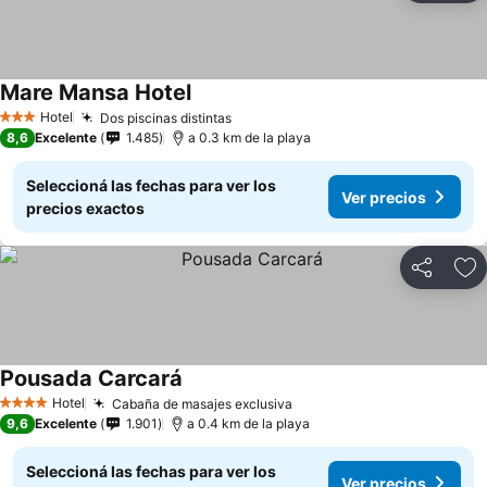
Mare Mansa Hotel
Hotel
Dos piscinas distintas
3 Estrellas
8,6
Excelente
1.485
a 0.3 km de la playa
Seleccioná las fechas para ver los
Ver precios
precios exactos
Compartir
Añ
Pousada Carcará
Hotel
Cabaña de masajes exclusiva
4 Estrellas
9,6
Excelente
1.901
a 0.4 km de la playa
Seleccioná las fechas para ver los
Ver precios