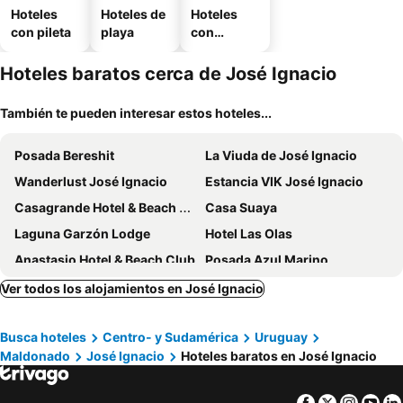
Hoteles
Hoteles de
Hoteles
con pileta
playa
con
estaciona
miento
Hoteles baratos cerca de José Ignacio
También te pueden interesar estos hoteles...
Posada Bereshit
La Viuda de José Ignacio
Wanderlust José Ignacio
Estancia VIK José Ignacio
Casagrande Hotel & Beach Club
Casa Suaya
Laguna Garzón Lodge
Hotel Las Olas
Anastasio Hotel & Beach Club
Posada Azul Marino
Bahia Vik Jose Ignacio
Playa Vik Jose Ignacio
Ver todos los alojamientos en José Ignacio
Casa Kai
CasaChica Hotel
Busca hoteles
Centro- y Sudamérica
Uruguay
Posada Paradiso
Posada Arenas de José Ignacio
Maldonado
José Ignacio
Hoteles baratos en José Ignacio
Kemay Hotel Boutique
Rizoma
Facebook
Twitter
Insta
Yo