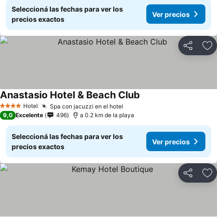
Seleccioná las fechas para ver los
Ver precios
precios exactos
Compartir
Añ
Anastasio Hotel & Beach Club
Hotel
Spa con jacuzzi en el hotel
4 Estrellas
9,0
Excelente
496
a 0.2 km de la playa
Seleccioná las fechas para ver los
Ver precios
precios exactos
Compartir
Añ