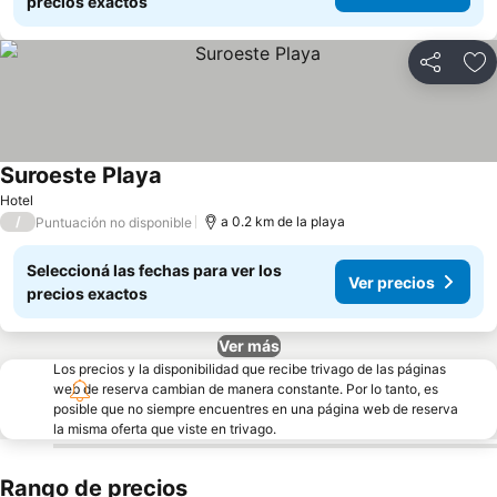
precios exactos
Compartir
Añ
Suroeste Playa
Hotel
/
a 0.2 km de la playa
Puntuación no disponible
Seleccioná las fechas para ver los
Ver precios
precios exactos
Ver más
Los precios y la disponibilidad que recibe trivago de las páginas
web de reserva cambian de manera constante. Por lo tanto, es
posible que no siempre encuentres en una página web de reserva
la misma oferta que viste en trivago.
Rango de precios