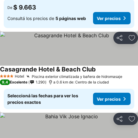
$ 9.663
De
Consultá los precios de
5 páginas web
Ver precios
Compartir
Añ
Casagrande Hotel & Beach Club
Hotel
Piscina exterior climatizada y bañera de hidromasaje
4 Estrellas
9,4
Excelente
1.290
a 0.6 km de: Centro de la ciudad
Seleccioná las fechas para ver los
Ver precios
precios exactos
Compartir
Añ