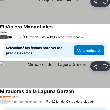
Compartir
Añ
El Viajero Manantiales
Hotel
6,8
393
Punta del Este, a 13.1 km de: José Ignacio
Seleccioná las fechas para ver los
Ver precios
precios exactos
Compartir
Añ
Miradores de la Laguna Garzón
Hotel
4 Estrellas
/
a 6.2 km de: Centro de la ciudad
Puntuación no disponible