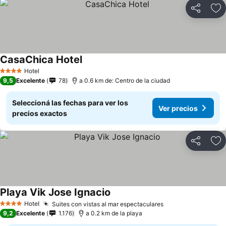
Compartir
Añ
CasaChica Hotel
Hotel
4 Estrellas
9,5
Excelente
78
a 0.6 km de: Centro de la ciudad
Seleccioná las fechas para ver los
Ver precios
precios exactos
Compartir
Añ
Playa Vik Jose Ignacio
Hotel
Suites con vistas al mar espectaculares
4 Estrellas
9,2
Excelente
1.176
a 0.2 km de la playa