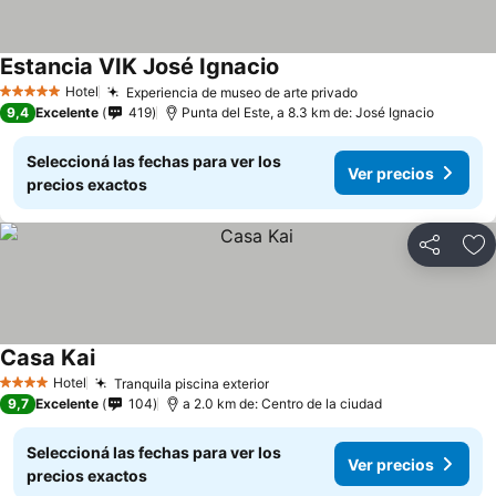
Estancia VIK José Ignacio
Hotel
Experiencia de museo de arte privado
5 Estrellas
9,4
Excelente
419
Punta del Este, a 8.3 km de: José Ignacio
Seleccioná las fechas para ver los
Ver precios
precios exactos
Compartir
Añ
Casa Kai
Hotel
Tranquila piscina exterior
4 Estrellas
9,7
Excelente
104
a 2.0 km de: Centro de la ciudad
Seleccioná las fechas para ver los
Ver precios
precios exactos