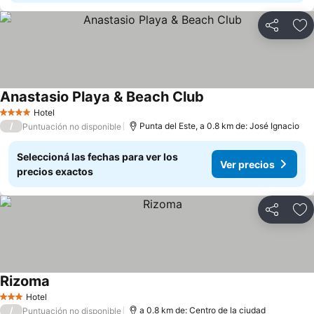
Compartir
Añ
Anastasio Playa & Beach Club
Hotel
4 Estrellas
/
Punta del Este, a 0.8 km de: José Ignacio
Puntuación no disponible
Seleccioná las fechas para ver los
Ver precios
precios exactos
Compartir
Añ
Rizoma
Hotel
3 Estrellas
/
a 0.8 km de: Centro de la ciudad
Puntuación no disponible