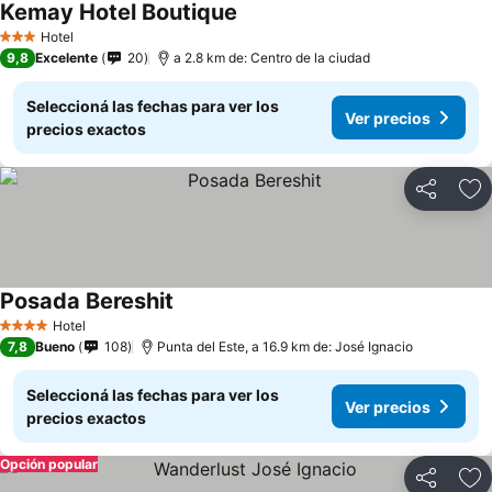
Kemay Hotel Boutique
Hotel
3 Estrellas
9,8
Excelente
20
a 2.8 km de: Centro de la ciudad
Seleccioná las fechas para ver los
Ver precios
precios exactos
Compartir
Añ
Posada Bereshit
Hotel
4 Estrellas
7,8
Bueno
108
Punta del Este, a 16.9 km de: José Ignacio
Seleccioná las fechas para ver los
Ver precios
precios exactos
Opción popular
Compartir
Añ