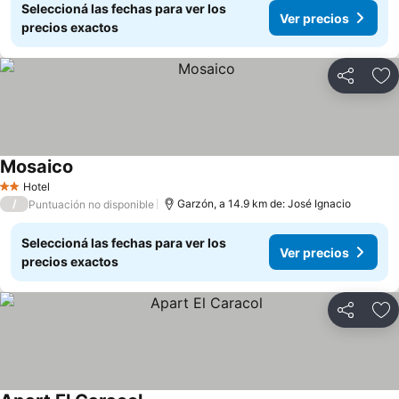
Seleccioná las fechas para ver los
Ver precios
precios exactos
Compartir
Añ
Mosaico
Hotel
2 Estrellas
/
Garzón, a 14.9 km de: José Ignacio
Puntuación no disponible
Seleccioná las fechas para ver los
Ver precios
precios exactos
Compartir
Añ