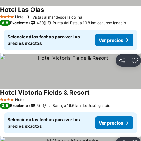
Hotel Las Olas
Hotel
Vistas al mar desde la colina
4 Estrellas
8,8
Excelente
430
Punta del Este, a 19.8 km de: José Ignacio
Seleccioná las fechas para ver los
Ver precios
precios exactos
Compartir
Añ
Hotel Victoria Fields & Resort
Hotel
4 Estrellas
8,5
Excelente
5
La Barra, a 19.6 km de: José Ignacio
Seleccioná las fechas para ver los
Ver precios
precios exactos