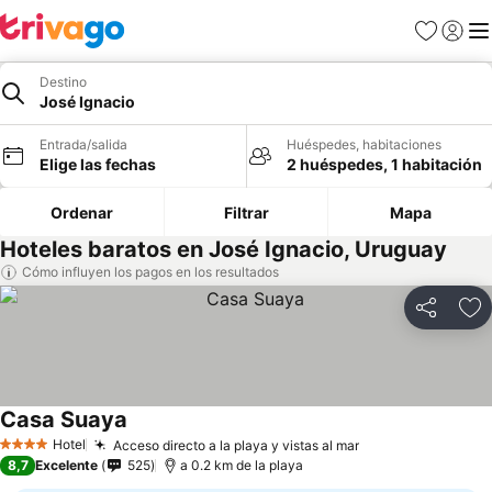
Favoritos
Iniciar 
Me
Destino
José Ignacio
Entrada/salida
Huéspedes, habitaciones
Elige las fechas
2 huéspedes, 1 habitación
Ordenar
Filtrar
Mapa
Hoteles baratos en José Ignacio, Uruguay
Cómo influyen los pagos en los resultados
Compartir
Añ
Casa Suaya
Hotel
Acceso directo a la playa y vistas al mar
4 Estrellas
8,7
Excelente
525
a 0.2 km de la playa