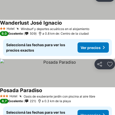
Wanderlust José Ignacio
Hotel
Windsurf y deportes acuáticos en el alojamiento
2 Estrellas
9,0
Excelente
509
a 0.8 km de: Centro de la ciudad
Seleccioná las fechas para ver los
Ver precios
precios exactos
Compartir
Añ
Posada Paradiso
Hotel
Oasis de exuberante jardín con piscina al aire libre
3 Estrellas
8,7
Excelente
221
a 0.3 km de la playa
Seleccioná las fechas para ver los