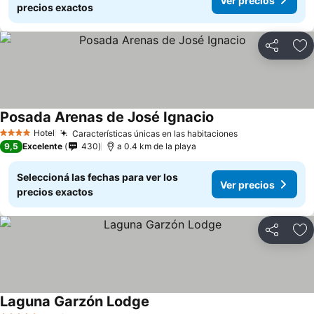
Ver precios
precios exactos
Compartir
Añ
Posada Arenas de José Ignacio
Hotel
Características únicas en las habitaciones
4 Estrellas
9,5
Excelente
430
a 0.4 km de la playa
Seleccioná las fechas para ver los
Ver precios
precios exactos
Compartir
Añ
Laguna Garzón Lodge