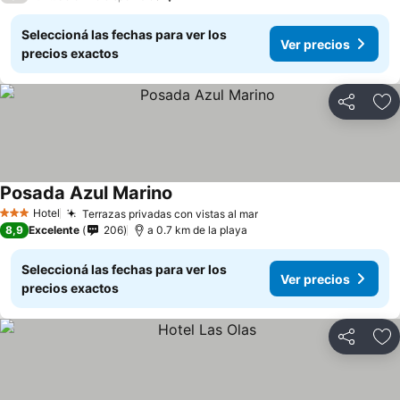
Seleccioná las fechas para ver los
Ver precios
precios exactos
Compartir
Añ
Posada Azul Marino
Hotel
Terrazas privadas con vistas al mar
3 Estrellas
8,9
Excelente
206
a 0.7 km de la playa
Seleccioná las fechas para ver los
Ver precios
precios exactos
Compartir
Añ