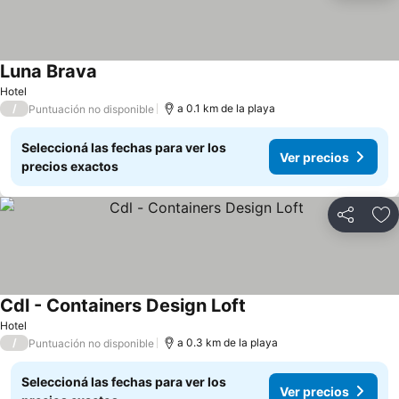
Luna Brava
Hotel
/
a 0.1 km de la playa
Puntuación no disponible
Seleccioná las fechas para ver los
Ver precios
precios exactos
Compartir
Añ
Cdl - Containers Design Loft
Hotel
/
a 0.3 km de la playa
Puntuación no disponible
Seleccioná las fechas para ver los
Ver precios