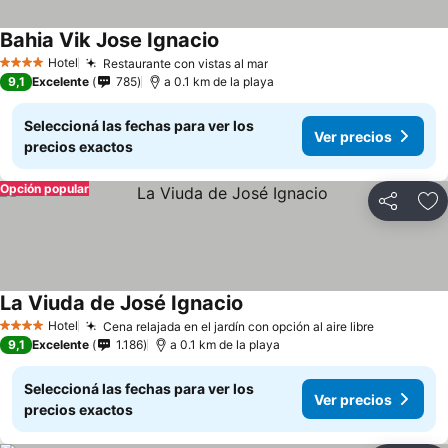
Bahia Vik Jose Ignacio
Hotel
Restaurante con vistas al mar
4 Estrellas
9,1
Excelente
785
a 0.1 km de la playa
Seleccioná las fechas para ver los
Ver precios
precios exactos
Opción popular
Compartir
Añ
La Viuda de José Ignacio
Hotel
Cena relajada en el jardín con opción al aire libre
4 Estrellas
9,1
Excelente
1.186
a 0.1 km de la playa
Seleccioná las fechas para ver los
Ver precios
precios exactos