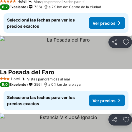
Hotel
Masajes personalizados para ti
5 Estrellas
8,7
Excelente
736
a 7.9 km de: Centro de la ciudad
Seleccioná las fechas para ver los
Ver precios
precios exactos
Compartir
Añ
La Posada del Faro
Hotel
Vistas panorámicas al mar
3 Estrellas
9,0
Excelente
256
a 0.1 km de la playa
Seleccioná las fechas para ver los
Ver precios
precios exactos
Compartir
Añ