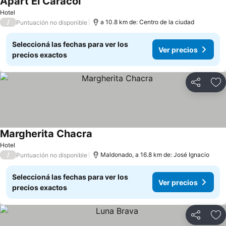
Apart El Caracol
Hotel
/
a 10.8 km de: Centro de la ciudad
Puntuación no disponible
Seleccioná las fechas para ver los
Ver precios
precios exactos
Compartir
Añ
Margherita Chacra
Hotel
/
Maldonado, a 16.8 km de: José Ignacio
Puntuación no disponible
Seleccioná las fechas para ver los
Ver precios
precios exactos
Compartir
Añ