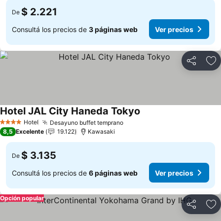
$ 2.221
De
Consultá los precios de
3 páginas web
Ver precios
Compartir
Añ
Hotel JAL City Haneda Tokyo
Hotel
Desayuno buffet temprano
4 Estrellas
8,5
Excelente
19.122
Kawasaki
$ 3.135
De
Consultá los precios de
6 páginas web
Ver precios
Opción popular
Compartir
Añ