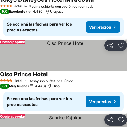
Hotel
Piscina cubierta con opción de reentrada
4 Estrellas
9,0
Excelente
4.480
Urayasu
Seleccioná las fechas para ver los
Ver precios
precios exactos
Opción popular
Compartir
Añ
Oiso Prince Hotel
Hotel
Desayuno buffet local único
4 Estrellas
8,1
Muy bueno
4.443
Oiso
Seleccioná las fechas para ver los
Ver precios
precios exactos
Opción popular
Compartir
Añ