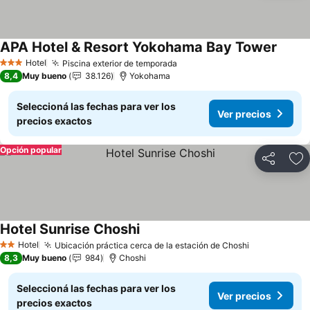
APA Hotel & Resort Yokohama Bay Tower
Hotel
Piscina exterior de temporada
3 Estrellas
8,4
Muy bueno
38.126
Yokohama
Seleccioná las fechas para ver los
Ver precios
precios exactos
Opción popular
Compartir
Añ
Hotel Sunrise Choshi
Hotel
Ubicación práctica cerca de la estación de Choshi
2 Estrellas
8,3
Muy bueno
984
Choshi
Seleccioná las fechas para ver los
Ver precios
precios exactos