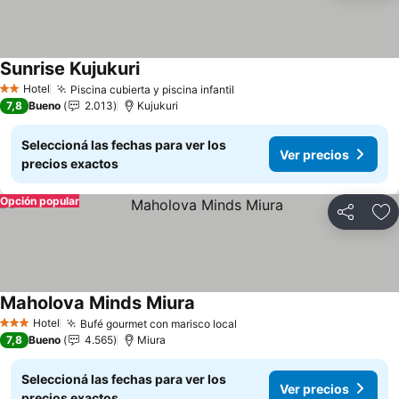
Sunrise Kujukuri
Hotel
Piscina cubierta y piscina infantil
2 Estrellas
7,8
Bueno
2.013
Kujukuri
Seleccioná las fechas para ver los
Ver precios
precios exactos
Opción popular
Compartir
Añ
Maholova Minds Miura
Hotel
Bufé gourmet con marisco local
3 Estrellas
7,8
Bueno
4.565
Miura
Seleccioná las fechas para ver los
Ver precios
precios exactos