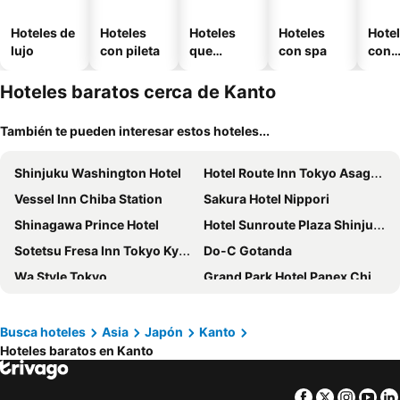
Hoteles de
Hoteles
Hoteles
Hoteles
Hote
lujo
con pileta
que
con spa
con
aceptan
esta
mascotas
mien
Hoteles baratos cerca de Kanto
También te pueden interesar estos hoteles...
Shinjuku Washington Hotel
Hotel Route Inn Tokyo Asagaya
Vessel Inn Chiba Station
Sakura Hotel Nippori
Shinagawa Prince Hotel
Hotel Sunroute Plaza Shinjuku
Sotetsu Fresa Inn Tokyo Kyobashi
Do-C Gotanda
Wa Style Tokyo
Grand Park Hotel Panex Chiba
APA Hotel & Resort Ryogoku Ekimae Tower
Tokyo City View Hotel Tabata Station
Shibuya Excel Hotel Tokyu
Shinjuku Granbell Hotel
Busca hoteles
Asia
Japón
Kanto
Hoteles baratos en Kanto
Hotel Sunlite Shinjuku
Hotel Nikko Narita
The QUBE Hotel Chiba
Narita Tobu Hotel Airport
Facebook
Twitter
Insta
Yo