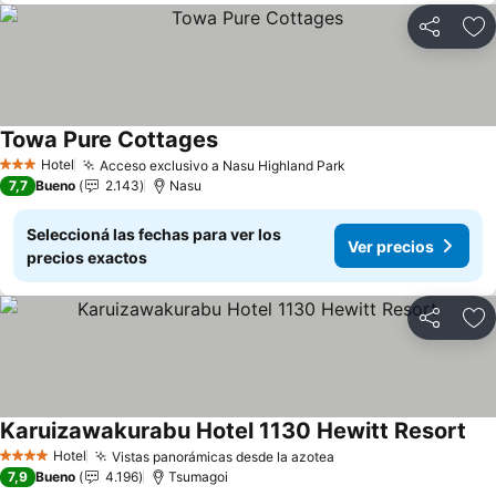
Compartir
Añ
Towa Pure Cottages
Hotel
Acceso exclusivo a Nasu Highland Park
3 Estrellas
7,7
Bueno
2.143
Nasu
Seleccioná las fechas para ver los
Ver precios
precios exactos
Compartir
Añ
Karuizawakurabu Hotel 1130 Hewitt Resort
Hotel
Vistas panorámicas desde la azotea
4 Estrellas
7,9
Bueno
4.196
Tsumagoi