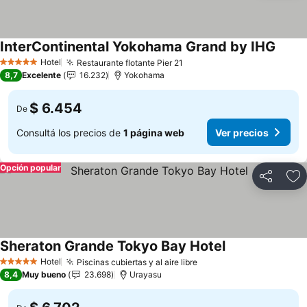
InterContinental Yokohama Grand by IHG
Hotel
Restaurante flotante Pier 21
5 Estrellas
8,7
Excelente
16.232
Yokohama
$ 6.454
De
Consultá los precios de
1 página web
Ver precios
Opción popular
Compartir
Añ
Sheraton Grande Tokyo Bay Hotel
Hotel
Piscinas cubiertas y al aire libre
5 Estrellas
8,4
Muy bueno
23.698
Urayasu