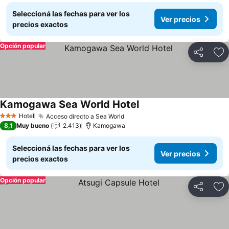
Seleccioná las fechas para ver los
Ver precios
precios exactos
Opción popular
Compartir
Añ
Kamogawa Sea World Hotel
Hotel
Acceso directo a Sea World
3 Estrellas
8,1
Muy bueno
2.413
Kamogawa
Seleccioná las fechas para ver los
Ver precios
precios exactos
Opción popular
Compartir
Añ