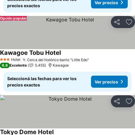
Ver precios
precios exactos
Opción popular
Compartir
Añ
Kawagoe Tobu Hotel
Hotel
Cerca del histórico barrio "Little Edo"
3 Estrellas
8,6
Excelente
5.455
Kawagoe
Seleccioná las fechas para ver los
Ver precios
precios exactos
Compartir
Añ
Tokyo Dome Hotel