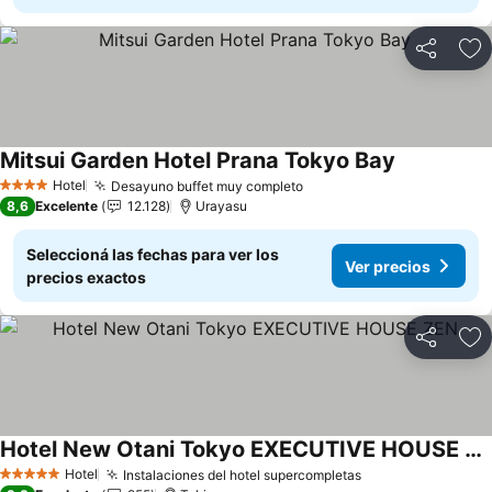
Compartir
Añ
Mitsui Garden Hotel Prana Tokyo Bay
Hotel
Desayuno buffet muy completo
4 Estrellas
8,6
Excelente
12.128
Urayasu
Seleccioná las fechas para ver los
Ver precios
precios exactos
Compartir
Añ
Hotel New Otani Tokyo EXECUTIVE HOUSE ZEN
Hotel
Instalaciones del hotel supercompletas
5 Estrellas