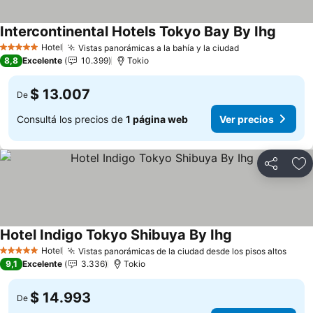
Intercontinental Hotels Tokyo Bay By Ihg
Hotel
Vistas panorámicas a la bahía y la ciudad
5 Estrellas
8,8
Excelente
10.399
Tokio
$ 13.007
De
Consultá los precios de
1 página web
Ver precios
Compartir
Añ
Hotel Indigo Tokyo Shibuya By Ihg
Hotel
Vistas panorámicas de la ciudad desde los pisos altos
5 Estrellas
9,1
Excelente
3.336
Tokio
$ 14.993
De