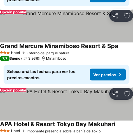
Opción popular
Compartir
Añ
Grand Mercure Minamiboso Resort & Spa
Hotel
Entorno del parque natural
3 Estrellas
7,7
Bueno
3.936
Minamiboso
Seleccioná las fechas para ver los
Ver precios
precios exactos
Opción popular
Compartir
Añ
APA Hotel & Resort Tokyo Bay Makuhari
Hotel
Imponente presencia sobre la bahía de Tokio
3 Estrellas