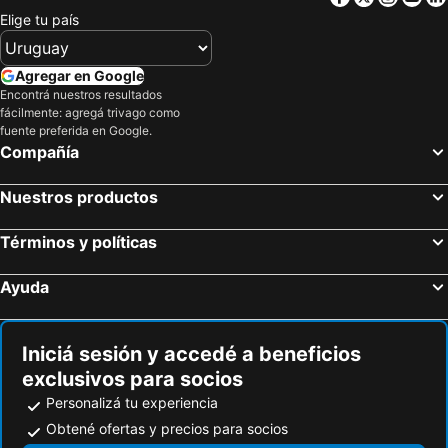
JR Kyushu Hotel Blossom Shinjuku
Mitsui Garden Hotel Ginza Premier
Elige tu país
APA Hotel Chiba Ekimae
LYURO Tokyo Kiyosumi by THE SHARE HOTELS
Nishitetsu Inn Shinjuku
Toyoko Inn Chiba Ekimae
Agregar en Google
remm Roppongi
Hotel Sunroute Asakusa
Encontrá nuestros resultados
fácilmente: agregá trivago como
Urayasu Sun Hotel
The Royal Park Hotel Iconic Tokyo Shiodome
fuente preferida en Google.
Compañía
Shibuya Tokyu REI Hotel
THE KNOT TOKYO Shinjuku
Mitsui Garden Hotel Otemachi
E Hotel Higashi Shinjuku
Nuestros productos
the b ginza
Tokyo Dome Hotel
Palace Hotel Tokyo
Sotetsu Grand Fresa Tokyo-Bay Ariake
Términos y políticas
HOTEL LiVEMAX Chiba Chuo-Ekimae
Rembrandt Hotel Tokyo Machida
Ayuda
hotel MONday Premium 豊洲
Wasabi Mita Hotel
Hotel Livemax Chiba Mihama
APA HOTEL Roppongi Six
Iniciá sesión y accedé a beneficios
Hotel Livemax Chiba Station
Hotel Gracery Shinjuku
exclusivos para socios
Haneda Excel Hotel Tokyu
Hotel Ryumeikan Tokyo
Personalizá tu experiencia
APA Hotel Yamanote Otsuka Ekimae Tower
Toyoko Inn Shinjuku Kabuki-Cho
Obtené ofertas y precios para socios
Super Hotel Tokyo Kinshicho Ekimae
The Royal Park Hotel Tokyo Haneda