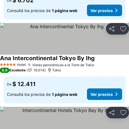
$ 6.702
De
Consultá los precios de
1 página web
Ver precios
Compartir
Añ
Ana Intercontinental Tokyo By Ihg
Hotel
Vistas panorámicas a la Torre de Tokio
5 Estrellas
8,6
Excelente
19.014
Tokio
$ 12.411
De
Consultá los precios de
1 página web
Ver precios
Compartir
Añ