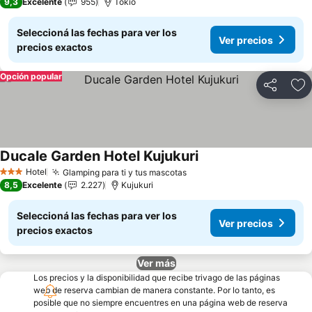
9,3
Excelente
955
Tokio
Seleccioná las fechas para ver los
Ver precios
precios exactos
Opción popular
Compartir
Añ
Ducale Garden Hotel Kujukuri
Hotel
Glamping para ti y tus mascotas
3 Estrellas
8,5
Excelente
2.227
Kujukuri
Seleccioná las fechas para ver los
Ver precios
precios exactos
Ver más
Los precios y la disponibilidad que recibe trivago de las páginas
web de reserva cambian de manera constante. Por lo tanto, es
posible que no siempre encuentres en una página web de reserva