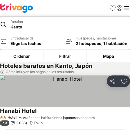
Favoritos
Iniciar 
Me
Destino
Kanto
Entrada/salida
Huéspedes, habitaciones
Elige las fechas
2 huéspedes, 1 habitación
Ordenar
Filtrar
Mapa
Hoteles baratos en Kanto, Japón
Cómo influyen los pagos en los resultados
Compartir
Añ
Hanabi Hotel
Hotel
Auténticas habitaciones japonesas de tatami
2 Estrellas
7,3
2.083
Tokio