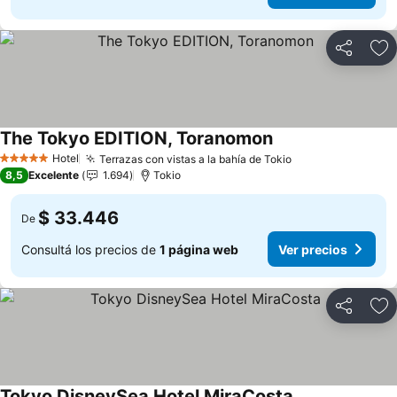
Compartir
Añ
The Tokyo EDITION, Toranomon
Hotel
Terrazas con vistas a la bahía de Tokio
5 Estrellas
8,5
Excelente
1.694
Tokio
$ 33.446
De
Consultá los precios de
1 página web
Ver precios
Compartir
Añ
Tokyo DisneySea Hotel MiraCosta