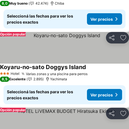
8,0
Muy bueno
42.474
Chiba
Seleccioná las fechas para ver los
Ver precios
precios exactos
Opción popular
Compartir
Añ
Koyaru-no-sato Doggys Island
Hotel
Varias zonas y una piscina para perros
3 Estrellas
8,5
Excelente
2.895
Yachimata
Seleccioná las fechas para ver los
Ver precios
precios exactos
Opción popular
Compartir
Añ