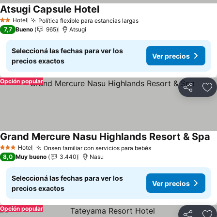
Atsugi Capsule Hotel
Hotel
Política flexible para estancias largas
2 Estrellas
7,7
Bueno
965
Atsugi
Seleccioná las fechas para ver los
Ver precios
precios exactos
Opción popular
Compartir
Añ
Grand Mercure Nasu Highlands Resort & Spa
Hotel
Onsen familiar con servicios para bebés
3 Estrellas
8,0
Muy bueno
3.440
Nasu
Seleccioná las fechas para ver los
Ver precios
precios exactos
Opción popular