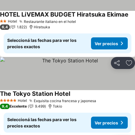
HOTEL LiVEMAX BUDGET Hiratsuka Ekimae
Hotel
Restaurante italiano en el hotel
2 Estrellas
6,4
1.822
Hiratsuka
Seleccioná las fechas para ver los
Ver precios
precios exactos
Compartir
Añ
The Tokyo Station Hotel
Hotel
Exquisita cocina francesa y japonesa
5 Estrellas
9,4
Excelente
9.499
Tokio
Seleccioná las fechas para ver los
Ver precios
precios exactos