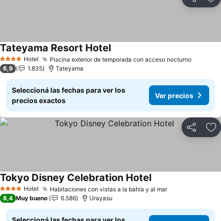
Compartir
Añ
Tateyama Resort Hotel
Hotel
Piscina exterior de temporada con acceso nocturno
4 Estrellas
6,9
1.835
Tateyama
Seleccioná las fechas para ver los
Ver precios
precios exactos
Compartir
Añ
Tokyo Disney Celebration Hotel
Hotel
Habitaciones con vistas a la bahía y al mar
4 Estrellas
8,4
Muy bueno
6.586
Urayasu
Seleccioná las fechas para ver los