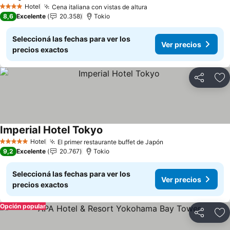
Hotel
Cena italiana con vistas de altura
4 Estrellas
8,6
Excelente
20.358
Tokio
Seleccioná las fechas para ver los
Ver precios
precios exactos
Compartir
Añ
Imperial Hotel Tokyo
Hotel
El primer restaurante buffet de Japón
5 Estrellas
9,2
Excelente
20.767
Tokio
Seleccioná las fechas para ver los
Ver precios
precios exactos
Opción popular
Compartir
Añ