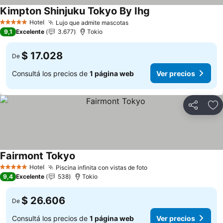
Kimpton Shinjuku Tokyo By Ihg
Hotel
Lujo que admite mascotas
5 Estrellas
9,1
Excelente
3.677
Tokio
$ 17.028
De
Consultá los precios de
1 página web
Ver precios
Compartir
Añ
Fairmont Tokyo
Hotel
Piscina infinita con vistas de foto
5 Estrellas
9,4
Excelente
538
Tokio
$ 26.606
De
Consultá los precios de
1 página web
Ver precios