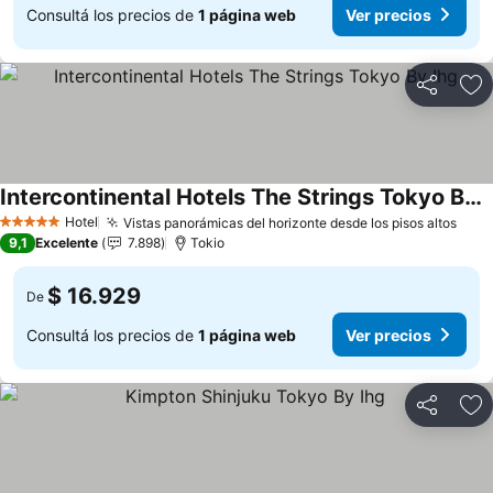
Consultá los precios de
1 página web
Ver precios
Compartir
Añ
Intercontinental Hotels The Strings Tokyo By Ihg
Hotel
Vistas panorámicas del horizonte desde los pisos altos
5 Estrellas
9,1
Excelente
7.898
Tokio
$ 16.929
De
Consultá los precios de
1 página web
Ver precios
Compartir
Añ