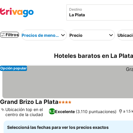
Destino
Filtros
Precios de menor a mayor
Precio
Ubicac
Hoteles baratos en La Plata
Opción popular
Grand Brizo La Plata
4 Estrellas
Ubicación top en el
Excelente
(3.110 puntuaciones)
9,2
a 1.5
centro de la ciudad
Seleccioná las fechas para ver los precios exactos