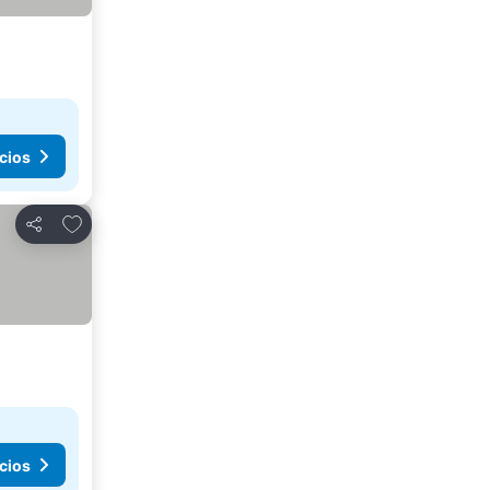
cios
Añadir a favoritos
Compartir
cios