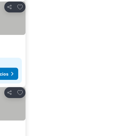
Añadir a favoritos
Compartir
cios
Añadir a favoritos
Compartir