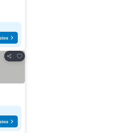
cios
Añadir a favoritos
Compartir
cios