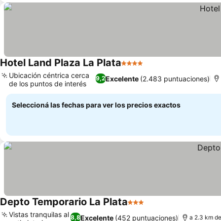
Hotel Land Plaza La Plata
4 Estrellas
Ubicación céntrica cerca
Excelente
(2.483 puntuaciones)
9,2
de los puntos de interés
Seleccioná las fechas para ver los precios exactos
Depto Temporario La Plata
3 Estrellas
Vistas tranquilas al
Excelente
(452 puntuaciones)
8,8
a 2.3 km de