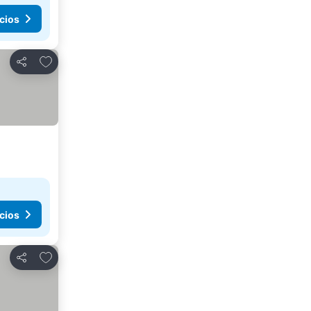
cios
Añadir a favoritos
Compartir
cios
Añadir a favoritos
Compartir