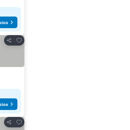
cios
Añadir a favoritos
Compartir
cios
Añadir a favoritos
Compartir