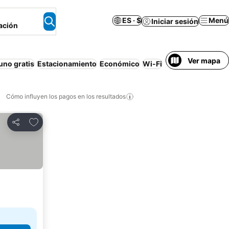
ES · $
Menú
Iniciar sesión
ación
Ver mapa
no gratis
Estacionamiento
Económico
Wi-Fi
Departamento eq
Cómo influyen los pagos en los resultados
Añadir a favoritos
Compartir