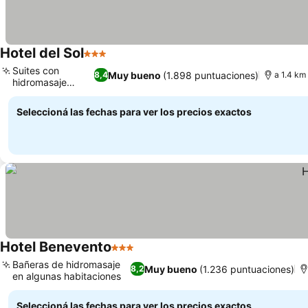
Hotel del Sol
3 Estrellas
Suites con
Muy bueno
(1.898 puntuaciones)
8,4
a 1.4 km
hidromasaje
privado
Seleccioná las fechas para ver los precios exactos
Hotel Benevento
3 Estrellas
Bañeras de hidromasaje
Muy bueno
(1.236 puntuaciones)
8,2
en algunas habitaciones
Seleccioná las fechas para ver los precios exactos