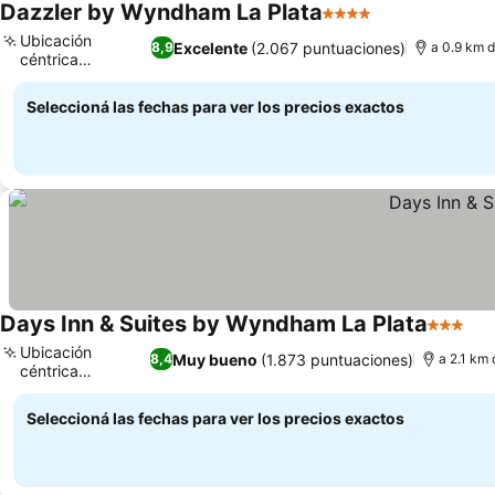
Dazzler by Wyndham La Plata
4 Estrellas
Ubicación
Excelente
(2.067 puntuaciones)
8,9
a 0.9 km d
céntrica
inmejorable
Seleccioná las fechas para ver los precios exactos
Days Inn & Suites by Wyndham La Plata
3 Estrel
Ubicación
Muy bueno
(1.873 puntuaciones)
8,4
a 2.1 km 
céntrica
privilegiada
Seleccioná las fechas para ver los precios exactos