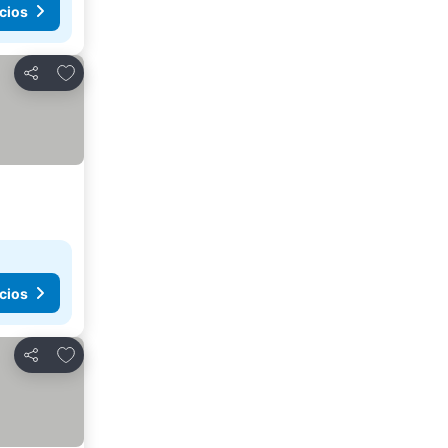
cios
Añadir a favoritos
Compartir
cios
Añadir a favoritos
Compartir