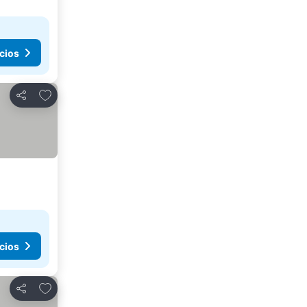
cios
Añadir a favoritos
Compartir
cios
Añadir a favoritos
Compartir