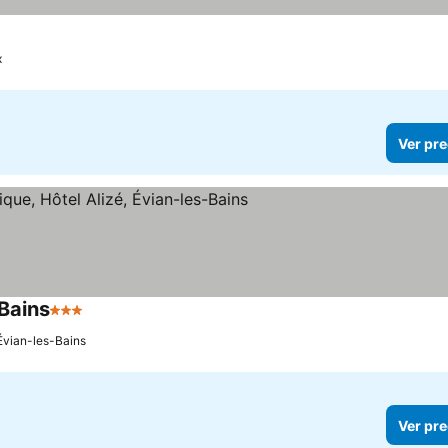
x
Ver pre
-Bains
3 Estrellas
Évian-les-Bains
Ver pre