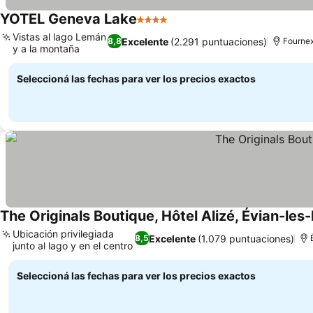
YOTEL Geneva Lake
4 Estrellas
Vistas al lago Lemán
Excelente
(2.291 puntuaciones)
8,8
Fourne
y a la montaña
Seleccioná las fechas para ver los precios exactos
The Originals Boutique, Hôtel Alizé, Évian-les
Ubicación privilegiada
Excelente
(1.079 puntuaciones)
8,5
junto al lago y en el centro
Seleccioná las fechas para ver los precios exactos