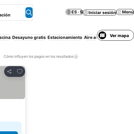
ES · $
Menú
Iniciar sesión
ación
Ver mapa
scina
Desayuno gratis
Estacionamiento
Aire acondicionado
Mas
Cómo influyen los pagos en los resultados
Añadir a favoritos
Compartir