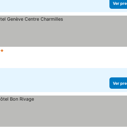
Ver pre
Estrellas
a
Ver pre