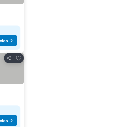
cios
Añadir a favoritos
Compartir
cios