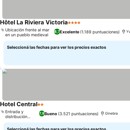
Hôtel La Riviera Victoria
4 Estrellas
Ubicación frente al mar
Excelente
(1.189 puntuaciones)
8,7
Yv
en un pueblo medieval
Seleccioná las fechas para ver los precios exactos
Hotel Central
2 Estrellas
Entrada y
Bueno
(3.521 puntuaciones)
7,9
Ginebra
distribución
únicas
Seleccioná las fechas para ver los precios exactos