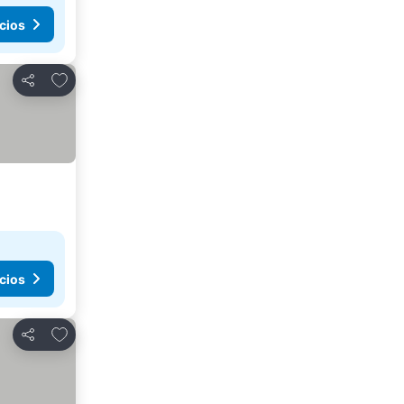
cios
Añadir a favoritos
Compartir
cios
Añadir a favoritos
Compartir