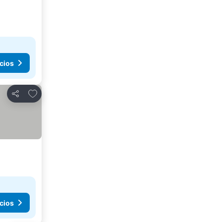
cios
Añadir a favoritos
Compartir
cios