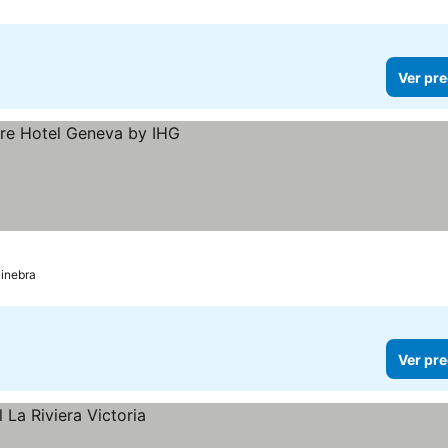
Ver pre
inebra
Ver pre