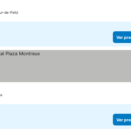
ur-de-Peilz
Ver pre
ux
Ver pre