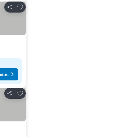
Añadir a favoritos
Compartir
cios
Añadir a favoritos
Compartir