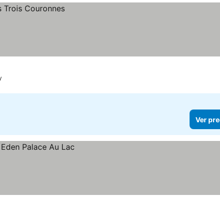
y
Ver pre