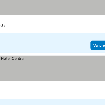
oire
Ver pre