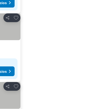
cios
Añadir a favoritos
Compartir
cios
Añadir a favoritos
Compartir