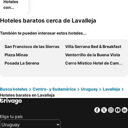
Hoteles
con
estaciona
miento
Hoteles baratos cerca de Lavalleja
También te pueden interesar estos hoteles...
San Francisco de las Sierras
Villa Serrana Bed & Breakfast
Plaza Minas
Ventorrillo de la Buena Vista
Posada La Serena
Cerro Místico Hotel de Campo
Busca hoteles
Centro- y Sudamérica
Uruguay
Lavalleja
Hoteles baratos en Lavalleja
Facebook
Twitter
Insta
Yo
Elige tu país