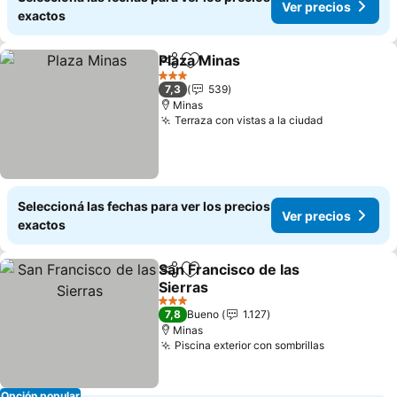
Ver precios
exactos
Plaza Minas
Compartir
Añadir a favoritos
3 Estrellas
7,3
539
Minas
Terraza con vistas a la ciudad
Seleccioná las fechas para ver los precios
Ver precios
exactos
San Francisco de las
Compartir
Añadir a favoritos
Sierras
3 Estrellas
7,8
Bueno
1.127
Minas
Piscina exterior con sombrillas
Opción popular