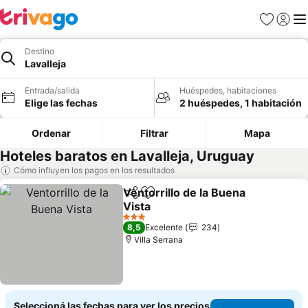
Favoritos
Iniciar 
Me
Destino
Lavalleja
Entrada/salida
Huéspedes, habitaciones
Elige las fechas
2 huéspedes, 1 habitación
Ordenar
Filtrar
Mapa
Hoteles baratos en Lavalleja, Uruguay
Cómo influyen los pagos en los resultados
Ventorrillo de la Buena
Compartir
Añadir a favoritos
Vista
3 Estrellas
8,5
Excelente
234
Villa Serrana
Seleccioná las fechas para ver los precios