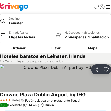
Favoritos
Iniciar 
Me
Destino
Leinster
Entrada/salida
Huéspedes, habitaciones
Elige las fechas
2 huéspedes, 1 habitación
Ordenar
Filtrar
Mapa
Hoteles baratos en Leinster, Irlanda
Cómo influyen los pagos en los resultados
Compartir
Añ
Crowne Plaza Dublin Airport by IHG
Ver precios
Hotel
Fusión asiática en el restaurante Touzai
Ver precios
4 Estrellas
9,0
Excelente
14.418
Dublín