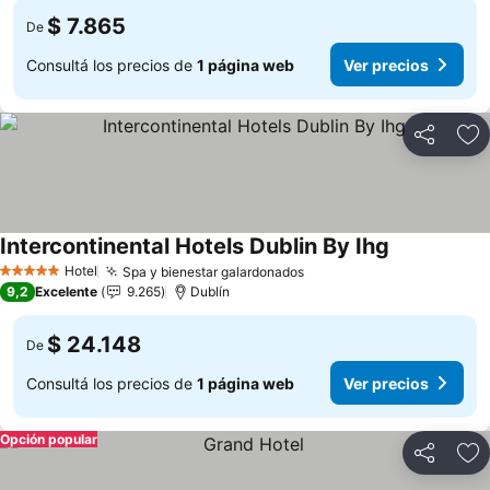
$ 7.865
De
Consultá los precios de
1 página web
Ver precios
Compartir
Añ
Intercontinental Hotels Dublin By Ihg
Ver precios
Hotel
Spa y bienestar galardonados
Ver precios
5 Estrellas
9,2
Excelente
9.265
Dublín
$ 24.148
De
Consultá los precios de
1 página web
Ver precios
Opción popular
Compartir
Añ