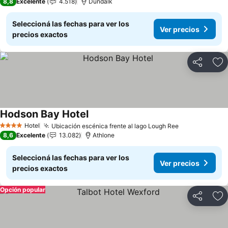
8,8
Excelente
4.518
Dundalk
Seleccioná las fechas para ver los
Ver precios
precios exactos
Compartir
Añ
Hodson Bay Hotel
Ver precios
Hotel
Ubicación escénica frente al lago Lough Ree
Ver precios
4 Estrellas
8,6
Excelente
13.082
Athlone
Seleccioná las fechas para ver los
Ver precios
precios exactos
Opción popular
Compartir
Añ