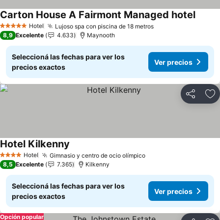
Carton House A Fairmont Managed hotel
Ver pr
Hotel
Lujoso spa con piscina de 18 metros
Ver precios
5 Estrellas
8,9
Excelente
4.633
Maynooth
Seleccioná las fechas para ver los
Ver precios
precios exactos
Compartir
Añ
Hotel Kilkenny
Ver precios
Hotel
Gimnasio y centro de ocio olímpico
Ver precios
4 Estrellas
8,5
Excelente
7.365
Kilkenny
Seleccioná las fechas para ver los
Ver precios
precios exactos
Opción popular