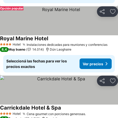
Opción popular
Compartir
Añ
Royal Marine Hotel
Ver precios
Hotel
Instalaciones dedicadas para reuniones y conferencias
Ver p
4 Estrellas
8,4
Muy bueno
14.014
Dún Laoghaire
Seleccioná las fechas para ver los
Ver precios
precios exactos
Compartir
Añ
Carrickdale Hotel & Spa
Ver precios
Hotel
Cena gourmet con porciones generosas.
Ver precios
4 Estrellas