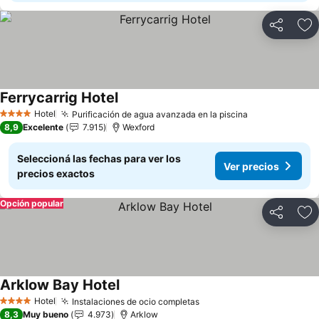
Compartir
Añ
Ferrycarrig Hotel
Ver precios
Hotel
Purificación de agua avanzada en la piscina
Ver precios
4 Estrellas
8,9
Excelente
7.915
Wexford
Seleccioná las fechas para ver los
Ver precios
precios exactos
Opción popular
Compartir
Añ
Arklow Bay Hotel
Ver precios
Hotel
Instalaciones de ocio completas
Ver precios
4 Estrellas
8,3
Muy bueno
4.973
Arklow