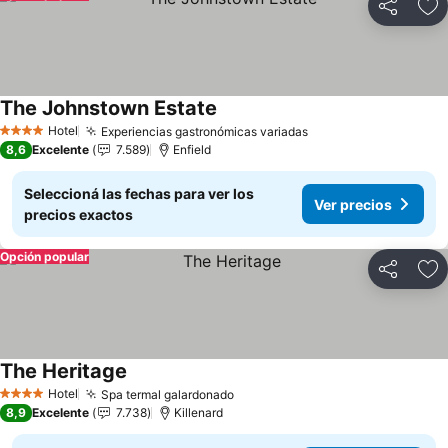
Compartir
Añ
The Johnstown Estate
Ver precios
Hotel
Experiencias gastronómicas variadas
Ver precios
4 Estrellas
8,6
Excelente
7.589
Enfield
Seleccioná las fechas para ver los
Ver precios
precios exactos
Opción popular
Compartir
Añ
The Heritage
Ver precios
Hotel
Spa termal galardonado
Ver precios
4 Estrellas
8,9
Excelente
7.738
Killenard