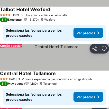
Talbot Hotel Wexford
Ver precios
Hotel
Ubicación céntrica en el muelle
Ver precios
4 Estrellas
8,7
Excelente
13.270
Wexford
Seleccioná las fechas para ver los
Ver precios
precios exactos
Opción popular
Compartir
Añ
Central Hotel Tullamore
Ver precios
Hotel
Vibrante experiencia gastronómica en un gastropub
Ver preci
3 Estrellas
8,4
Muy bueno
1.180
Tullamore
Seleccioná las fechas para ver los
Ver precios
precios exactos