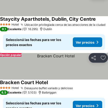
Staycity Aparthotels, Dublin, City Centre
Ver pr
Hotel
Ubicación privilegiada cerca de las atracciones de la ciudad
V
4 Estrellas
9,1
Excelente
16.295
Dublín
Seleccioná las fechas para ver los
Ver precios
precios exactos
Opción popular
Compartir
Añ
Bracken Court Hotel
Ver precios
Hotel
Desayuno buffet variado y delicioso
Ver precios
4 Estrellas
8,5
Excelente
5.103
Balbriggan
Seleccioná las fechas para ver los
Ver precios