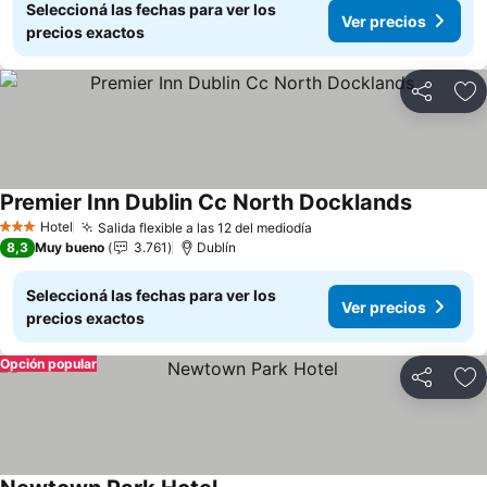
Seleccioná las fechas para ver los
Ver precios
precios exactos
Compartir
Añ
Premier Inn Dublin Cc North Docklands
Ver prec
Hotel
Salida flexible a las 12 del mediodía
Ver precios
3 Estrellas
8,3
Muy bueno
3.761
Dublín
Seleccioná las fechas para ver los
Ver precios
precios exactos
Opción popular
Compartir
Añ