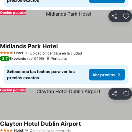
precios exactos
Opción popular
Compartir
Añ
Midlands Park Hotel
Ver precios
Hotel
Ubicación céntrica en la ciudad
Ver precios
4 Estrellas
8,7
Excelente
9.196
Portlaoise
Seleccioná las fechas para ver los
Ver precios
precios exactos
Opción popular
Compartir
Añ
Clayton Hotel Dublin Airport
Ver precios
Hotel
Cocina italiana premiada
Ver precios