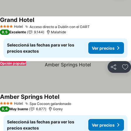
Grand Hotel
Ver precios
Hotel
Acceso directo a Dublín con el DART
Ver precios
4 Estrellas
8,5
Excelente
9.144
Malahide
Seleccioná las fechas para ver los
Ver precios
precios exactos
Opción popular
Compartir
Añ
Amber Springs Hotel
Ver precios
Hotel
Spa Cocoon galardonado
Ver precios
4 Estrellas
8,4
Muy bueno
6.877
Gorey
Seleccioná las fechas para ver los
Ver precios
precios exactos