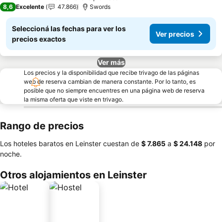
4 Estrellas
8,6
Excelente
47.866
Swords
Seleccioná las fechas para ver los
Ver precios
precios exactos
Ver más
Los precios y la disponibilidad que recibe trivago de las páginas
web de reserva cambian de manera constante. Por lo tanto, es
posible que no siempre encuentres en una página web de reserva
la misma oferta que viste en trivago.
Rango de precios
Los hoteles baratos en Leinster cuestan de
‎$ 7.865
a
‎$ 24.148
por
noche.
Otros alojamientos en Leinster