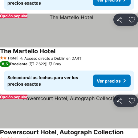
precios exactos
Opción popular
Compartir
Añ
The Martello Hotel
Ver precios
Hotel
Acceso directo a Dublín en DART
Ver precios
2 Estrellas
8,5
Excelente
7.622
Bray
Seleccioná las fechas para ver los
Ver precios
precios exactos
Opción popular
Compartir
Añ
Powerscourt Hotel, Autograph Collection
Ver pr