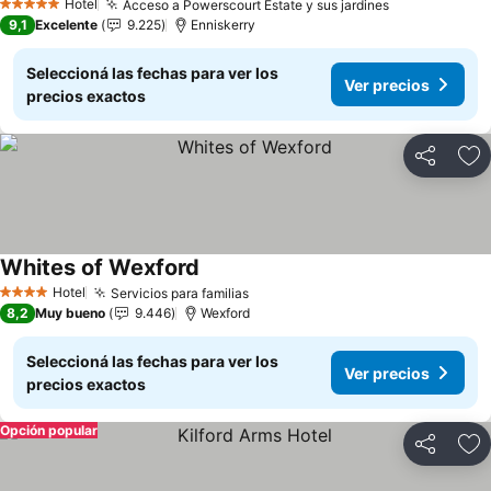
Hotel
Acceso a Powerscourt Estate y sus jardines
Ver precios
5 Estrellas
9,1
Excelente
9.225
Enniskerry
Seleccioná las fechas para ver los
Ver precios
precios exactos
Compartir
Añ
Whites of Wexford
Ver precios
Hotel
Servicios para familias
Ver precios
4 Estrellas
8,2
Muy bueno
9.446
Wexford
Seleccioná las fechas para ver los
Ver precios
precios exactos
Opción popular
Compartir
Añ