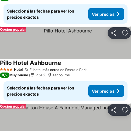
Seleccioná las fechas para ver los
Ver precios
precios exactos
Opción popular
Compartir
Añ
Pillo Hotel Ashbourne
Ver precios
Hotel
El hotel más cerca de Emerald Park
Ver precios
4 Estrellas
8,2
Muy bueno
7.516
Ashbourne
Seleccioná las fechas para ver los
Ver precios
precios exactos
Opción popular
Compartir
Añ