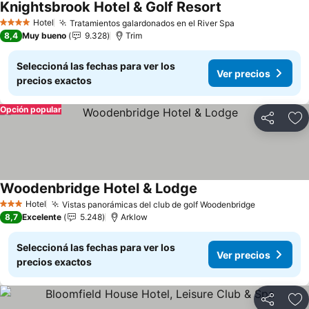
Knightsbrook Hotel & Golf Resort
Ver precios
Hotel
Tratamientos galardonados en el River Spa
Ver precios
4 Estrellas
8,4
Muy bueno
9.328
Trim
Seleccioná las fechas para ver los
Ver precios
precios exactos
Opción popular
Compartir
Añ
Woodenbridge Hotel & Lodge
Ver precios
Hotel
Vistas panorámicas del club de golf Woodenbridge
Ver precio
3 Estrellas
8,7
Excelente
5.248
Arklow
Seleccioná las fechas para ver los
Ver precios
precios exactos
Compartir
Añ