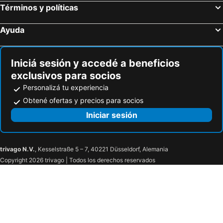
The Sandymount Hotel
Wren Urban Nest
Términos y políticas
Hilton Garden Inn Dublin City Centre
Temple Bar Inn
Ayuda
Staycity Aparthotels Dublin Augustine
The Chancery Hotel
Radisson Blu Royal Hotel, Dublin
Roxford Lodge Hotel
Iniciá sesión y accedé a beneficios
Hilton Dublin Airport
Grafton Street Studios
exclusivos para socios
Beresford Hotel
Parkway Guesthouse
Personalizá tu experiencia
Trinity Townhouse Hotel
The Auld Dubliner
Obtené ofertas y precios para socios
Iniciar sesión
trivago N.V.
, Kesselstraße 5 – 7, 40221 Düsseldorf, Alemania
Copyright 2026 trivago | Todos los derechos reservados