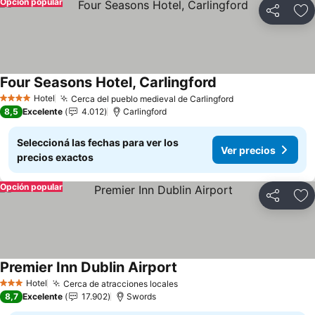
Opción popular
Compartir
Añ
Four Seasons Hotel, Carlingford
Ver precios
Hotel
Cerca del pueblo medieval de Carlingford
Ver precios
4 Estrellas
8,5
Excelente
4.012
Carlingford
Seleccioná las fechas para ver los
Ver precios
precios exactos
Opción popular
Compartir
Añ
Premier Inn Dublin Airport
Ver precios
Hotel
Cerca de atracciones locales
Ver precios
3 Estrellas
8,7
Excelente
17.902
Swords