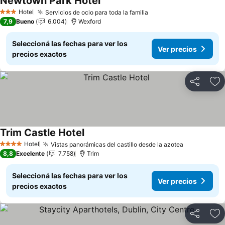
Newtown Park Hotel
Ver precios
Hotel
Servicios de ocio para toda la familia
Ver precios
3 Estrellas
7,9
Bueno
6.004
Wexford
Seleccioná las fechas para ver los
Ver precios
precios exactos
Compartir
Añ
Trim Castle Hotel
Ver precios
Hotel
Vistas panorámicas del castillo desde la azotea
Ver precio
4 Estrellas
8,8
Excelente
7.758
Trim
Seleccioná las fechas para ver los
Ver precios
precios exactos
Compartir
Añ