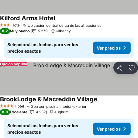
Kilford Arms Hotel
Ver precios
Hotel
Ubicación central cerca de las atracciones
Ver precios
3 Estrellas
8,2
Muy bueno
5.279
Kilkenny
Seleccioná las fechas para ver los
Ver precios
precios exactos
Opción popular
Compartir
Añ
BrookLodge & Macreddin Village
Ver precios
Hotel
Spa con piscina interior-exterior
Ver precios
4 Estrellas
8,8
Excelente
4.237
Aughrim
Seleccioná las fechas para ver los
Ver precios
precios exactos