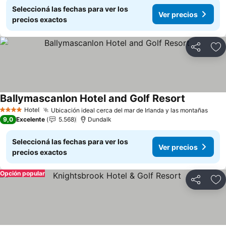
Seleccioná las fechas para ver los
Ver precios
precios exactos
Compartir
Añ
Ballymascanlon Hotel and Golf Resort
Ver precio
Hotel
Ubicación ideal cerca del mar de Irlanda y las montañas
Ver 
4 Estrellas
9,0
Excelente
5.568
Dundalk
Seleccioná las fechas para ver los
Ver precios
precios exactos
Opción popular
Compartir
Añ