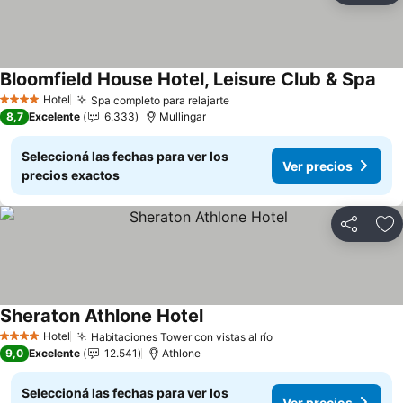
Bloomfield House Hotel, Leisure Club & Spa
Ver
Hotel
Spa completo para relajarte
Ver precios
4 Estrellas
8,7
Excelente
6.333
Mullingar
Seleccioná las fechas para ver los
Ver precios
precios exactos
Compartir
Añ
Sheraton Athlone Hotel
Ver precios
Hotel
Habitaciones Tower con vistas al río
Ver precios
4 Estrellas
9,0
Excelente
12.541
Athlone
Seleccioná las fechas para ver los
Ver precios