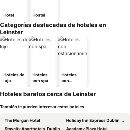
Hotel
Hostel
Categorías destacadas de hoteles en
Leinster
Hoteles de
Hoteles
Hoteles
lujo
con spa
con
estaciona
miento
Hoteles baratos cerca de Leinster
También te pueden interesar estos hoteles...
The Morgan Hotel
Holiday Inn Express Dublin City Centre By Ihg
Staycity Aparthotels, Dublin, City Centre
Academy Plaza Hotel