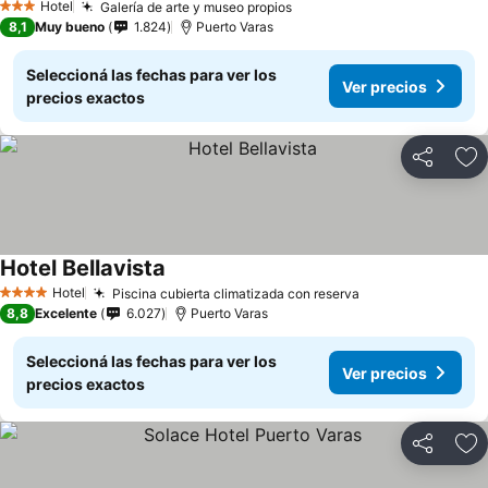
Hotel
Galería de arte y museo propios
Ver precios
3 Estrellas
8,1
Muy bueno
1.824
Puerto Varas
Seleccioná las fechas para ver los
Ver precios
precios exactos
Compartir
Añ
Hotel Bellavista
Ver precios
Hotel
Piscina cubierta climatizada con reserva
Ver precios
4 Estrellas
8,8
Excelente
6.027
Puerto Varas
Seleccioná las fechas para ver los
Ver precios
precios exactos
Compartir
Añ