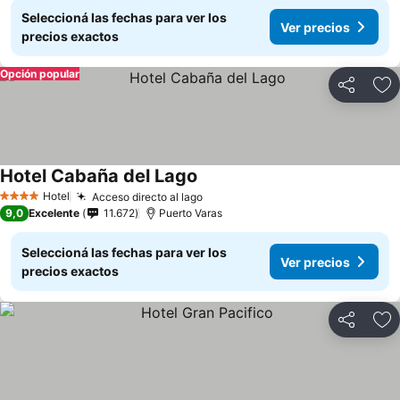
Seleccioná las fechas para ver los
Ver precios
precios exactos
Opción popular
Compartir
Añ
Hotel Cabaña del Lago
Ver precios
Hotel
Acceso directo al lago
Ver precios
4 Estrellas
9,0
Excelente
11.672
Puerto Varas
Seleccioná las fechas para ver los
Ver precios
precios exactos
Compartir
Añ