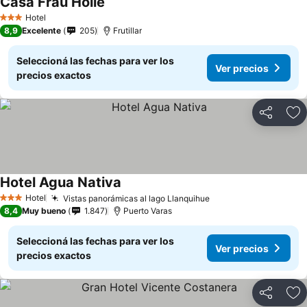
Casa Frau Holle
Ver precios
Hotel
3 Estrellas
8,9
Excelente
205
Frutillar
Seleccioná las fechas para ver los
Ver precios
precios exactos
Compartir
Añ
Hotel Agua Nativa
Ver precios
Hotel
Vistas panorámicas al lago Llanquihue
Ver precios
3 Estrellas
8,4
Muy bueno
1.847
Puerto Varas
Seleccioná las fechas para ver los
Ver precios
precios exactos
Compartir
Añ