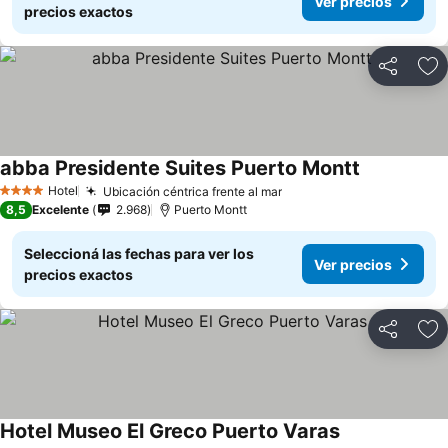
Ver precios
precios exactos
Compartir
Añ
abba Presidente Suites Puerto Montt
Ver precios
Hotel
Ubicación céntrica frente al mar
Ver precios
4 Estrellas
8,5
Excelente
2.968
Puerto Montt
Seleccioná las fechas para ver los
Ver precios
precios exactos
Compartir
Añ
Hotel Museo El Greco Puerto Varas
Ver precios