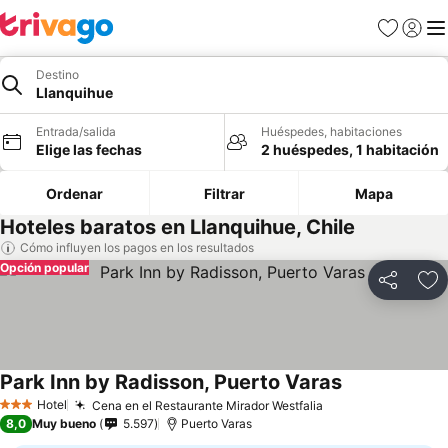
Favoritos
Iniciar 
Me
Destino
Llanquihue
Entrada/salida
Huéspedes, habitaciones
Elige las fechas
2 huéspedes, 1 habitación
Ordenar
Filtrar
Mapa
Hoteles baratos en Llanquihue, Chile
Cómo influyen los pagos en los resultados
Opción popular
Compartir
Añ
Park Inn by Radisson, Puerto Varas
Ver precios
Hotel
Cena en el Restaurante Mirador Westfalia
Ver precios
3 Estrellas
8,0
Muy bueno
5.597
Puerto Varas