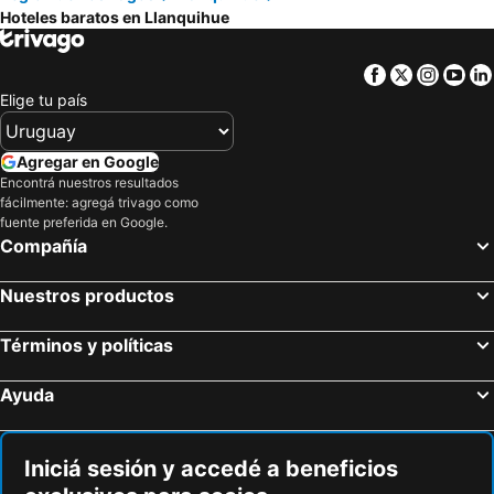
Hoteles baratos en Llanquihue
Puerto Chico Hotel
Hotel Puelche
Weisserhaus
Hotel AWA
Facebook
Twitter
Insta
Yo
Hamilton's Place
Radisson Hotel Puerto Varas
Elige tu país
Hotel Frutillar
Hotel Germania
Hotel Boutique Casa Werner
Casa Kalfu Hotel Boutique
Agregar en Google
Encontrá nuestros resultados
Hotel y Cabanas Terrazas Del Lago
Hotel Antupiren
fácilmente: agregá trivago como
Casa Ellies Hotel Boutique
Hotel Costa del Mar
fuente preferida en Google.
Compañía
Playa Maqui Lodge
Hotel Seminario
Apart Hotel Tronador
Casa Ayacara
Nuestros productos
Casa Molino Hotel Boutique & Restaurant Puerto Varas
Cabaña Antuquelen
Términos y políticas
Hotel Serenade de Franz Schubert
Bordemundo B&B y Cabañas
Stay Casa Hotel
Ayuda
Iniciá sesión y accedé a beneficios