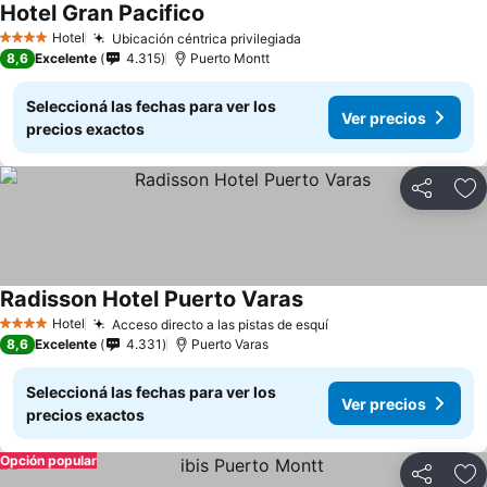
Hotel Gran Pacifico
Ver precios
Hotel
Ubicación céntrica privilegiada
Ver precios
4 Estrellas
8,6
Excelente
4.315
Puerto Montt
Seleccioná las fechas para ver los
Ver precios
precios exactos
Compartir
Añ
Radisson Hotel Puerto Varas
Ver precios
Hotel
Acceso directo a las pistas de esquí
Ver precios
4 Estrellas
8,6
Excelente
4.331
Puerto Varas
Seleccioná las fechas para ver los
Ver precios
precios exactos
Opción popular
Compartir
Añ