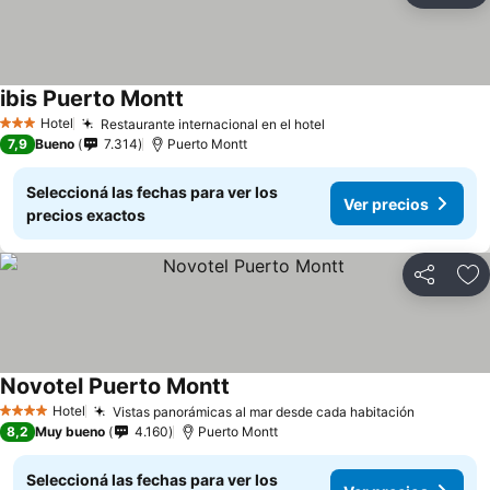
ibis Puerto Montt
Ver precios
Hotel
Restaurante internacional en el hotel
Ver precios
3 Estrellas
7,9
Bueno
7.314
Puerto Montt
Seleccioná las fechas para ver los
Ver precios
precios exactos
Compartir
Añ
Novotel Puerto Montt
Ver precios
Hotel
Vistas panorámicas al mar desde cada habitación
Ver prec
4 Estrellas
8,2
Muy bueno
4.160
Puerto Montt
Seleccioná las fechas para ver los