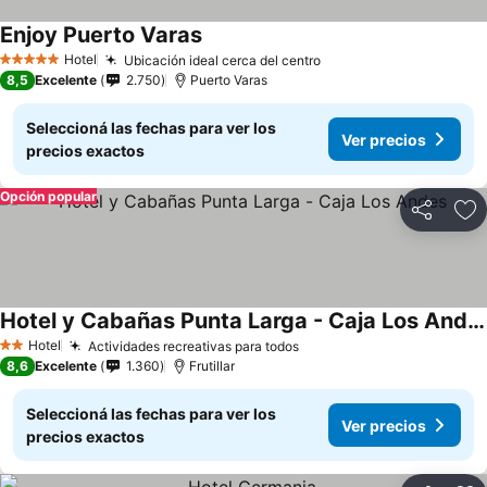
Enjoy Puerto Varas
Ver precios
Hotel
Ubicación ideal cerca del centro
Ver precios
5 Estrellas
8,5
Excelente
2.750
Puerto Varas
Seleccioná las fechas para ver los
Ver precios
precios exactos
Opción popular
Compartir
Añ
Hotel y Cabañas Punta Larga - Caja Los Andes
Ver precios
Hotel
Actividades recreativas para todos
Ver precios
2 Estrellas
8,6
Excelente
1.360
Frutillar
Seleccioná las fechas para ver los
Ver precios
precios exactos