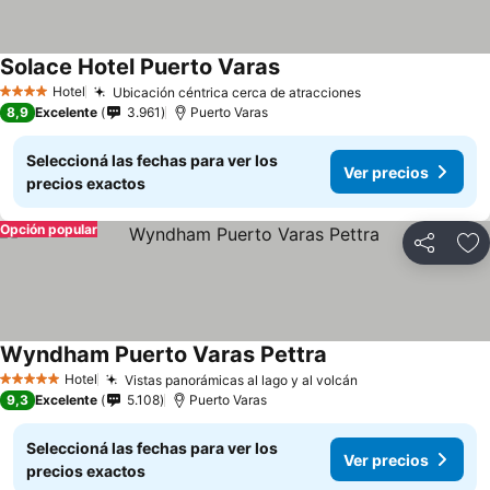
Solace Hotel Puerto Varas
Ver precios
Hotel
Ubicación céntrica cerca de atracciones
Ver precios
4 Estrellas
8,9
Excelente
3.961
Puerto Varas
Seleccioná las fechas para ver los
Ver precios
precios exactos
Opción popular
Compartir
Añ
Wyndham Puerto Varas Pettra
Ver precios
Hotel
Vistas panorámicas al lago y al volcán
Ver precios
5 Estrellas
9,3
Excelente
5.108
Puerto Varas
Seleccioná las fechas para ver los
Ver precios
precios exactos