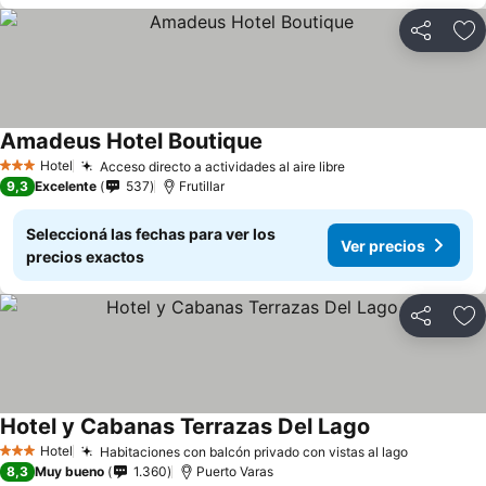
Compartir
Añ
Amadeus Hotel Boutique
Ver precios
Hotel
Acceso directo a actividades al aire libre
Ver precios
3 Estrellas
9,3
Excelente
537
Frutillar
Seleccioná las fechas para ver los
Ver precios
precios exactos
Compartir
Añ
Hotel y Cabanas Terrazas Del Lago
Ver precios
Hotel
Habitaciones con balcón privado con vistas al lago
Ver preci
3 Estrellas
8,3
Muy bueno
1.360
Puerto Varas