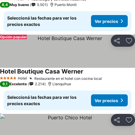
Ver precios
4 Estrellas
8,4
Muy bueno
5.501
Puerto Montt
Seleccioná las fechas para ver los
Ver precios
precios exactos
Opción popular
Compartir
Añ
Hotel Boutique Casa Werner
Ver precios
Hotel
Restaurante en el hotel con cocina local
Ver precios
5 Estrellas
9,1
Excelente
2.214
Llanquihue
Seleccioná las fechas para ver los
Ver precios
precios exactos
Compartir
Añ