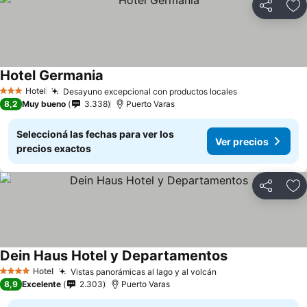
Compartir
Añ
Hotel Germania
Ver precios
Hotel
Desayuno excepcional con productos locales
Ver precios
3 Estrellas
8,2
Muy bueno
3.338
Puerto Varas
Seleccioná las fechas para ver los
Ver precios
precios exactos
Compartir
Añ
Dein Haus Hotel y Departamentos
Ver precios
Hotel
Vistas panorámicas al lago y al volcán
Ver precios
4 Estrellas
8,9
Excelente
2.303
Puerto Varas