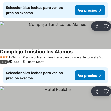
Seleccioná las fechas para ver los
Ver precios
precios exactos
Compartir
Añ
Complejo Turistico los Alamos
Ver precios
Hotel
Piscina cubierta climatizada para uso durante todo el año.
Ver 
3 Estrellas
6,7
454
Puerto Montt
Seleccioná las fechas para ver los
Ver precios
precios exactos
Compartir
Añ