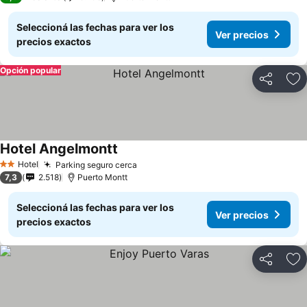
Seleccioná las fechas para ver los
Ver precios
precios exactos
Opción popular
Compartir
Añ
Hotel Angelmontt
Ver precios
Hotel
Parking seguro cerca
Ver precios
2 Estrellas
7,3
2.518
Puerto Montt
Seleccioná las fechas para ver los
Ver precios
precios exactos
Compartir
Añ