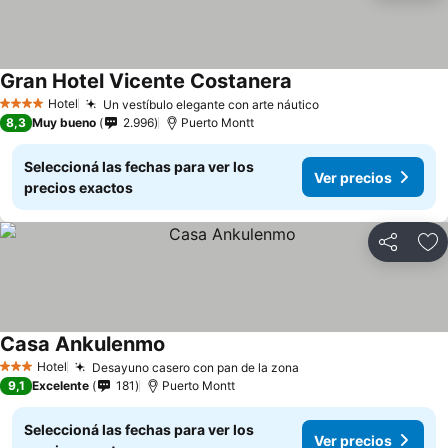
Gran Hotel Vicente Costanera
Ver precios
Hotel
Un vestíbulo elegante con arte náutico
Ver precios
4 Estrellas
8,3
Muy bueno
2.996
Puerto Montt
Seleccioná las fechas para ver los
Ver precios
precios exactos
Compartir
Añ
Casa Ankulenmo
Ver precios
Hotel
Desayuno casero con pan de la zona
Ver precios
3 Estrellas
9,1
Excelente
181
Puerto Montt
Seleccioná las fechas para ver los
Ver precios