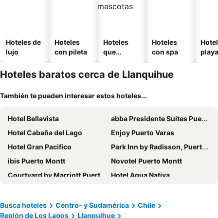
Hoteles de
Hoteles
Hoteles
Hoteles
Hotel
lujo
con pileta
que
con spa
play
aceptan
mascotas
Hoteles baratos cerca de Llanquihue
También te pueden interesar estos hoteles...
Hotel Bellavista
abba Presidente Suites Puerto Montt
Hotel Cabaña del Lago
Enjoy Puerto Varas
Hotel Gran Pacifico
Park Inn by Radisson, Puerto Varas
ibis Puerto Montt
Novotel Puerto Montt
Courtyard by Marriott Puerto Montt
Hotel Agua Nativa
Hotel Museo El Greco Puerto Varas
Solace Hotel Puerto Varas
Gran Hotel Vicente Costanera
Wyndham Puerto Varas Pettra
Busca hoteles
Centro- y Sudamérica
Chile
Región de Los Lagos
Llanquihue
Dein Haus Hotel y Departamentos
Hotel Don Luis Puerto Montt