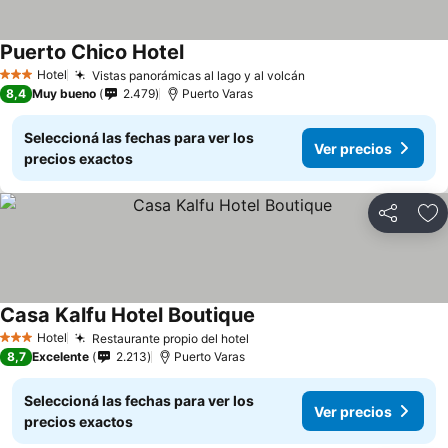
Puerto Chico Hotel
Ver precios
Hotel
Vistas panorámicas al lago y al volcán
Ver precios
3 Estrellas
8,4
Muy bueno
2.479
Puerto Varas
Seleccioná las fechas para ver los
Ver precios
precios exactos
Compartir
Añ
Casa Kalfu Hotel Boutique
Ver precios
Hotel
Restaurante propio del hotel
Ver precios
3 Estrellas
8,7
Excelente
2.213
Puerto Varas
Seleccioná las fechas para ver los
Ver precios
precios exactos