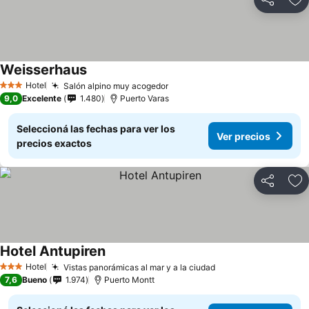
Compartir
Añ
Weisserhaus
Ver precios
Hotel
Salón alpino muy acogedor
Ver precios
3 Estrellas
9,0
Excelente
1.480
Puerto Varas
Seleccioná las fechas para ver los
Ver precios
precios exactos
Compartir
Añ
Hotel Antupiren
Ver precios
Hotel
Vistas panorámicas al mar y a la ciudad
Ver precios
3 Estrellas
7,6
Bueno
1.974
Puerto Montt