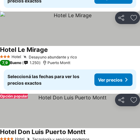
precios exactos
Compartir
Añ
Hotel Le Mirage
Ver precios
Hotel
Desayuno abundante y rico
Ver precios
3 Estrellas
7,9
Bueno
1.250
Puerto Montt
Seleccioná las fechas para ver los
Ver precios
precios exactos
Opción popular
Compartir
Añ
Hotel Don Luis Puerto Montt
Ver precios
Hotel
Tecnología y servicios modernos