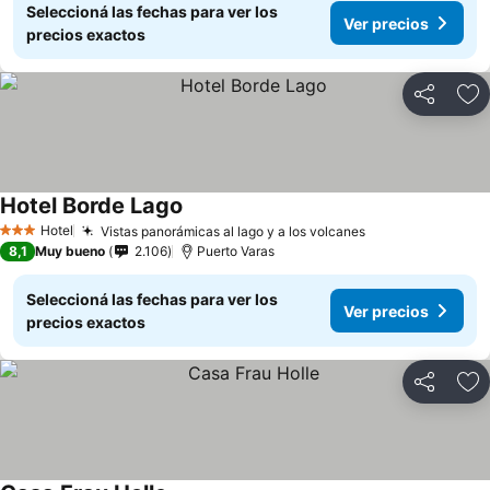
Seleccioná las fechas para ver los
Ver precios
precios exactos
Compartir
Añ
Hotel Borde Lago
Ver precios
Hotel
Vistas panorámicas al lago y a los volcanes
Ver precios
3 Estrellas
8,1
Muy bueno
2.106
Puerto Varas
Seleccioná las fechas para ver los
Ver precios
precios exactos
Compartir
Añ