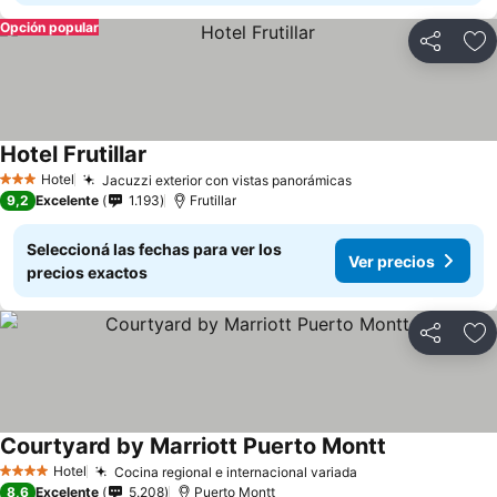
Opción popular
Compartir
Añ
Hotel Frutillar
Ver precios
Hotel
Jacuzzi exterior con vistas panorámicas
Ver precios
3 Estrellas
9,2
Excelente
1.193
Frutillar
Seleccioná las fechas para ver los
Ver precios
precios exactos
Compartir
Añ
Courtyard by Marriott Puerto Montt
Ver precios
Hotel
Cocina regional e internacional variada
Ver precios
4 Estrellas
8,6
Excelente
5.208
Puerto Montt