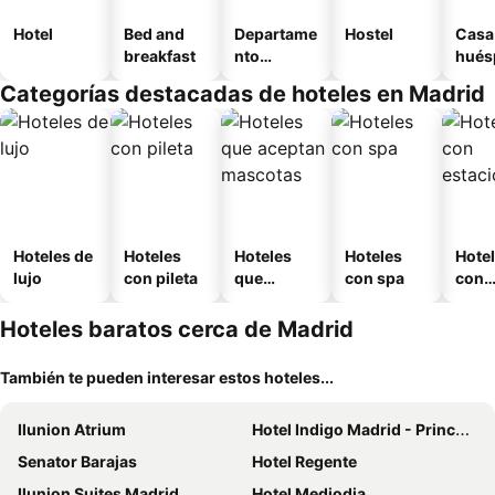
Hotel
Bed and
Departame
Hostel
Casa
breakfast
nto
hués
equipado
Categorías destacadas de hoteles en Madrid
Hoteles de
Hoteles
Hoteles
Hoteles
Hote
lujo
con pileta
que
con spa
con
aceptan
esta
mascotas
mien
Hoteles baratos cerca de Madrid
También te pueden interesar estos hoteles...
Ilunion Atrium
Hotel Indigo Madrid - Princesa By Ihg
Senator Barajas
Hotel Regente
Ilunion Suites Madrid
Hotel Mediodia