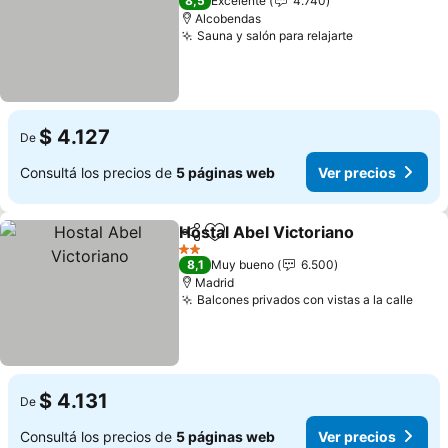
8,5
Excelente
4.740
Alcobendas
Sauna y salón para relajarte
Ver precios
$ 4.127
De
Consultá los precios de
5 páginas web
Ver precios
Hostal Abel Victoriano
Compartir
Añadir a favoritos
Ver
2 Estrellas
8,1
Muy bueno
6.500
Madrid
Balcones privados con vistas a la calle
Ver 
$ 4.131
De
Consultá los precios de
5 páginas web
Ver precios