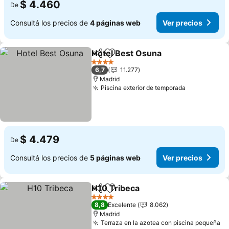
$ 4.460
De
Consultá los precios de
4 páginas web
Ver precios
Hotel Best Osuna
Compartir
Añadir a favoritos
Ver prec
4 Estrellas
6,7
11.277
Madrid
Piscina exterior de temporada
Ver precio
$ 4.479
De
Consultá los precios de
5 páginas web
Ver precios
H10 Tribeca
Compartir
Añadir a favoritos
Ver precios
4 Estrellas
8,8
Excelente
8.062
Madrid
Terraza en la azotea con piscina pequeña
Ve