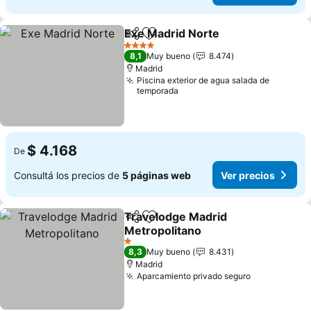
Exe Madrid Norte
Compartir
Añadir a favoritos
Ver prec
4 Estrellas
8,1
Muy bueno
8.474
Madrid
Piscina exterior de agua salada de
temporada
$ 4.168
De
Consultá los precios de
5 páginas web
Ver precios
Travelodge Madrid
Compartir
Añadir a favoritos
Metropolitano
Ver precios
1 Estrellas
8,3
Muy bueno
8.431
Madrid
Aparcamiento privado seguro
Ver precios