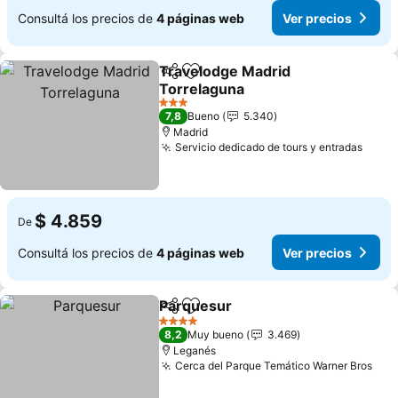
Consultá los precios de
4 páginas web
Ver precios
Travelodge Madrid
Compartir
Añadir a favoritos
Torrelaguna
Ver precios
3 Estrellas
7,8
Bueno
5.340
Madrid
Servicio dedicado de tours y entradas
Ver p
$ 4.859
De
Consultá los precios de
4 páginas web
Ver precios
Parquesur
Compartir
Añadir a favoritos
Ver precios
4 Estrellas
8,2
Muy bueno
3.469
Leganés
Cerca del Parque Temático Warner Bros
Ver