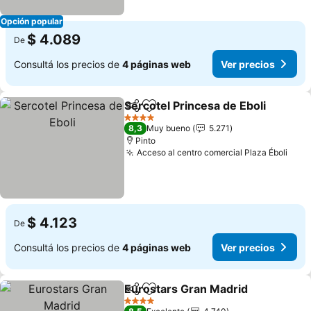
Opción popular
$ 4.089
De
Consultá los precios de
4 páginas web
Ver precios
Sercotel Princesa de Eboli
Compartir
Añadir a favoritos
4 Estrellas
8,3
Muy bueno
5.271
Pinto
Acceso al centro comercial Plaza Éboli
Ver 
$ 4.123
De
Consultá los precios de
4 páginas web
Ver precios
Eurostars Gran Madrid
Compartir
Añadir a favoritos
Ver
4 Estrellas