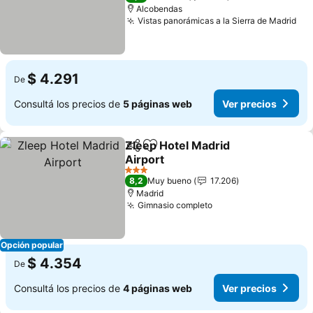
Alcobendas
Vistas panorámicas a la Sierra de Madrid
Ver
$ 4.291
De
Consultá los precios de
5 páginas web
Ver precios
Zleep Hotel Madrid
Compartir
Añadir a favoritos
Airport
Ver precios
3 Estrellas
8,2
Muy bueno
17.206
Madrid
Gimnasio completo
Ver precios
Opción popular
$ 4.354
De
Consultá los precios de
4 páginas web
Ver precios