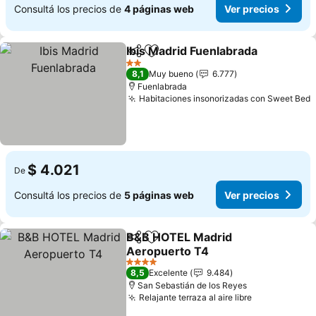
Consultá los precios de
4 páginas web
Ver precios
Ibis Madrid Fuenlabrada
Compartir
Añadir a favoritos
Ve
2 Estrellas
8,1
Muy bueno
6.777
Fuenlabrada
Habitaciones insonorizadas con Sweet Bed
V
$ 4.021
De
Consultá los precios de
5 páginas web
Ver precios
B&B HOTEL Madrid
Compartir
Añadir a favoritos
Aeropuerto T4
Ver precios
4 Estrellas
8,5
Excelente
9.484
San Sebastián de los Reyes
Relajante terraza al aire libre
Ver precios