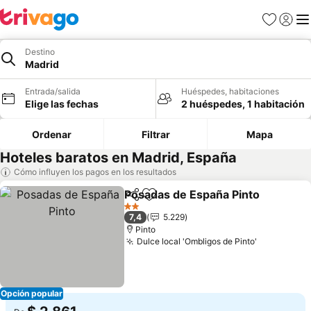
Favoritos
Iniciar 
Me
Destino
Madrid
Entrada/salida
Huéspedes, habitaciones
Elige las fechas
2 huéspedes, 1 habitación
Ordenar
Filtrar
Mapa
Hoteles baratos en Madrid, España
Cómo influyen los pagos en los resultados
Posadas de España Pinto
Compartir
Añadir a favoritos
V
2 Estrellas
7,4
5.229
Pinto
Dulce local 'Ombligos de Pinto'
Ver precio
Opción popular