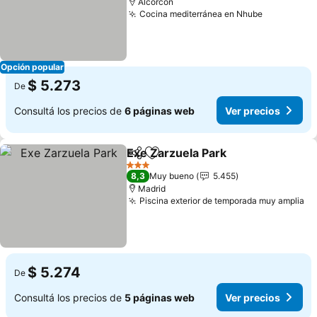
Alcorcón
Cocina mediterránea en Nhube
Ver preci
Opción popular
$ 5.273
De
Consultá los precios de
6 páginas web
Ver precios
Exe Zarzuela Park
Compartir
Añadir a favoritos
Ver prec
3 Estrellas
8,3
Muy bueno
5.455
Madrid
Piscina exterior de temporada muy amplia
Ve
$ 5.274
De
Consultá los precios de
5 páginas web
Ver precios