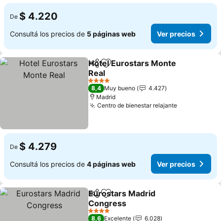
$ 4.220
De
Consultá los precios de
5 páginas web
Ver precios
Hotel Eurostars Monte
Compartir
Añadir a favoritos
Real
Ver precios
4 Estrellas
8,4
Muy bueno
4.427
Madrid
Centro de bienestar relajante
Ver precios
$ 4.279
De
Consultá los precios de
4 páginas web
Ver precios
Eurostars Madrid
Compartir
Añadir a favoritos
Congress
Ver precios
4 Estrellas
8,6
Excelente
6.028