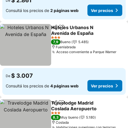
$ 2.861
De
Consultá los precios de
2 páginas web
Ver precios
Hoteles Urbanos N
Compartir
Añadir a favoritos
Avenida de España
Ver precios
3 Estrellas
7,9
Bueno
5.485
Fuenlabrada
Acceso conveniente a Parque Warner
Ver p
$ 3.007
De
Consultá los precios de
4 páginas web
Ver precios
Travelodge Madrid
Compartir
Añadir a favoritos
Coslada Aeropuerto
Ver precios
3 Estrellas
8,3
Muy bueno
5.180
Coslada
Habitaciones superiores con terrazas