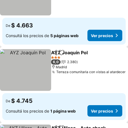
$ 4.663
De
Consultá los precios de
5 páginas web
Ver precios
AYZ Joaquín Pol
Compartir
Añadir a favoritos
Ver preci
3 Estrellas
6,0
2.380
Madrid
Terraza comunitaria con vistas al atardecer
V
$ 4.745
De
Consultá los precios de
1 página web
Ver precios