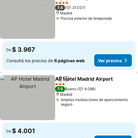
Compartir
Añadir a favoritos
Ver precio
4 Estrellas
7,4
21.037
Madrid
Piscina exterior de temporada
Ver precio
$ 3.967
De
Consultá los precios de
6 páginas web
Ver precios
AP Hotel Madrid Airport
Compartir
Añadir a favoritos
Ve
3 Estrellas
7,5
Bueno
6.086
Madrid
Amplias instalaciones de aparcamiento
seguro
$ 4.001
De