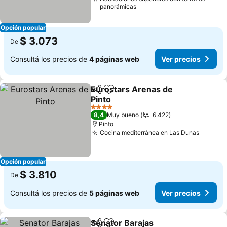
panorámicas
Opción popular
$ 3.073
De
Consultá los precios de
4 páginas web
Ver precios
Eurostars Arenas de
Compartir
Añadir a favoritos
Pinto
Ver precios
4 Estrellas
8,4
Muy bueno
6.422
Pinto
Cocina mediterránea en Las Dunas
Ver pre
Opción popular
$ 3.810
De
Consultá los precios de
5 páginas web
Ver precios
Senator Barajas