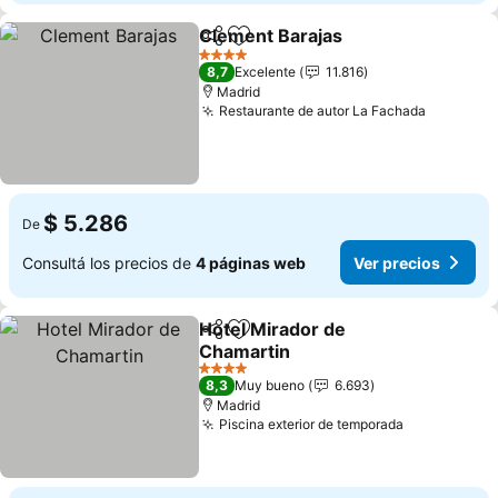
Clement Barajas
Compartir
Añadir a favoritos
Ver preci
4 Estrellas
8,7
Excelente
11.816
Madrid
Restaurante de autor La Fachada
Ver prec
$ 5.286
De
Consultá los precios de
4 páginas web
Ver precios
Hotel Mirador de
Compartir
Añadir a favoritos
Chamartin
Ver precios
4 Estrellas
8,3
Muy bueno
6.693
Madrid
Piscina exterior de temporada
Ver precio