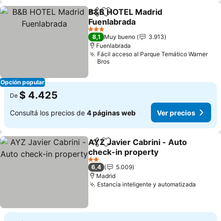
B&B HOTEL Madrid
Compartir
Añadir a favoritos
Fuenlabrada
Ver precios
3 Estrellas
8,1
Muy bueno
3.913
Fuenlabrada
Fácil acceso al Parque Temático Warner
Bros
Opción popular
$ 4.425
De
Consultá los precios de
4 páginas web
Ver precios
AYZ Javier Cabrini - Auto
Compartir
Añadir a favoritos
check-in property
Ver precios
2 Estrellas
6,4
5.009
Madrid
Estancia inteligente y automatizada
Ver pr