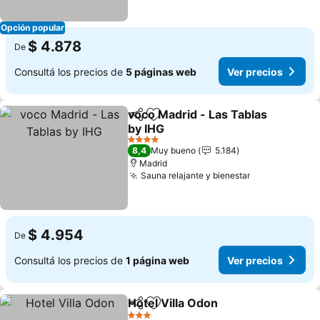
Opción popular
$ 4.878
De
Consultá los precios de
5 páginas web
Ver precios
voco Madrid - Las Tablas
Compartir
Añadir a favoritos
by IHG
Ver precios
4 Estrellas
8,4
Muy bueno
5.184
Madrid
Sauna relajante y bienestar
Ver precios
$ 4.954
De
Consultá los precios de
1 página web
Ver precios
Hotel Villa Odon
Compartir
Añadir a favoritos
Ver precio