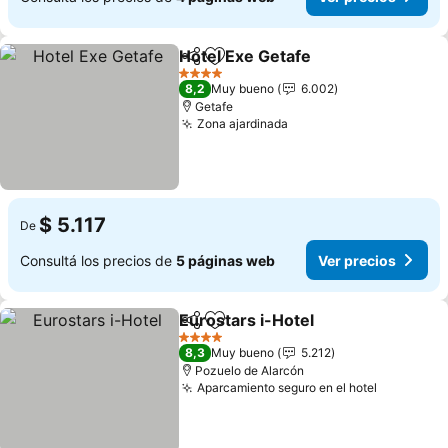
Hotel Exe Getafe
Compartir
Añadir a favoritos
Ver preci
4 Estrellas
8,2
Muy bueno
6.002
Getafe
Zona ajardinada
Ver precios
$ 5.117
De
Consultá los precios de
5 páginas web
Ver precios
Eurostars i-Hotel
Compartir
Añadir a favoritos
Ver preci
4 Estrellas
8,3
Muy bueno
5.212
Pozuelo de Alarcón
Aparcamiento seguro en el hotel
Ver preci