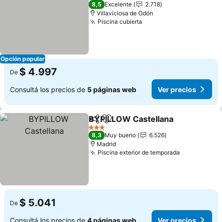
3 Estrellas
8,5
Excelente
2.718
Villaviciosa de Odón
Piscina cubierta
Ver precios
Opción popular
$ 4.997
De
Consultá los precios de
5 páginas web
Ver precios
BYPILLOW Castellana
Compartir
Añadir a favoritos
Ver 
3 Estrellas
8,3
Muy bueno
6.526
Madrid
Piscina exterior de temporada
Ver precio
$ 5.041
De
Consultá los precios de
4 páginas web
Ver precios