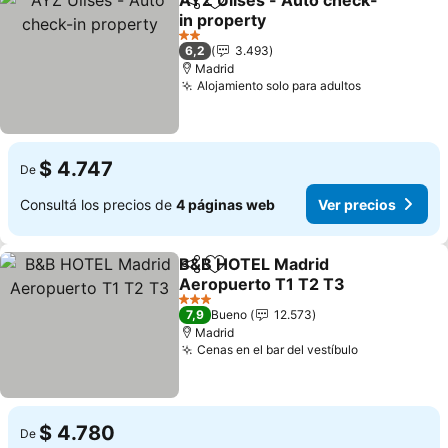
AYZ Ulises - Auto check-
Compartir
Añadir a favoritos
in property
Ver precios
2 Estrellas
6,2
3.493
Madrid
Alojamiento solo para adultos
Ver precios
$ 4.747
De
Consultá los precios de
4 páginas web
Ver precios
B&B HOTEL Madrid
Compartir
Añadir a favoritos
Aeropuerto T1 T2 T3
Ver precios
3 Estrellas
7,9
Bueno
12.573
Madrid
Cenas en el bar del vestíbulo
Ver precios
$ 4.780
De