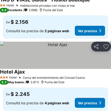
Hotel
Habitaciones privadas con vistas al mar
2 Estrellas
8,6
Excelente
2.698
Punta del Este
$ 2.156
De
Consultá los precios de
2 páginas web
Ver precios
Compartir
Añ
Hotel Ajax
Hotel
Cerca del entretenimiento del Conrad Casino
3 Estrellas
8,3
Muy bueno
3.811
Punta del Este
$ 2.245
De
Consultá los precios de
4 páginas web
Ver precios