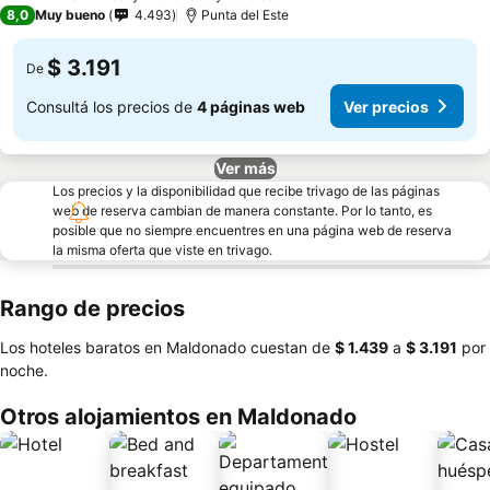
3 Estrellas
8,0
Muy bueno
4.493
Punta del Este
$ 3.191
De
Consultá los precios de
4 páginas web
Ver precios
Ver más
Los precios y la disponibilidad que recibe trivago de las páginas
web de reserva cambian de manera constante. Por lo tanto, es
posible que no siempre encuentres en una página web de reserva
la misma oferta que viste en trivago.
Rango de precios
Los hoteles baratos en Maldonado cuestan de
‎$ 1.439
a
‎$ 3.191
por
noche.
Otros alojamientos en Maldonado