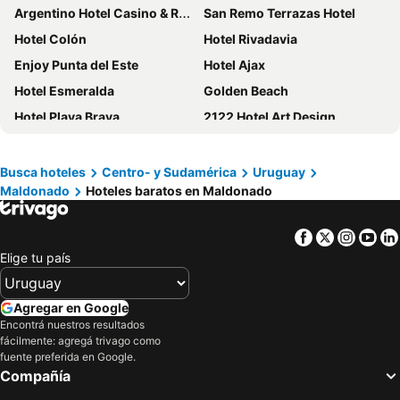
Argentino Hotel Casino & Resort
San Remo Terrazas Hotel
Hotel Colón
Hotel Rivadavia
Enjoy Punta del Este
Hotel Ajax
Hotel Esmeralda
Golden Beach
Hotel Playa Brava
2122 Hotel Art Design
Hotel Florinda
Punta del Este Shelton Hotel
Hotel del Lago Golf & Art Resort
Park Hotel
Busca hoteles
Centro- y Sudamérica
Uruguay
Maldonado
Hoteles baratos en Maldonado
Chihuahua Resort
Hotel Select
Club Hotel Casapueblo
Iberia Hotel
Facebook
Twitter
Insta
Yo
The Grand Hotel
Hotel Marbella
Elige tu país
Complejo Laderas del Cerro
Ocean Hotel
Hotel Centro
Sunset Beach Hotel
Agregar en Google
Solanas Green Park & Crystal Beach
San Remo Punta
Encontrá nuestros resultados
fácilmente: agregá trivago como
Punta del Este Arenas Hotel & Resort
AWA Boutique + Design Hotel
fuente preferida en Google.
Compañía
American
De La Plaza Hotel