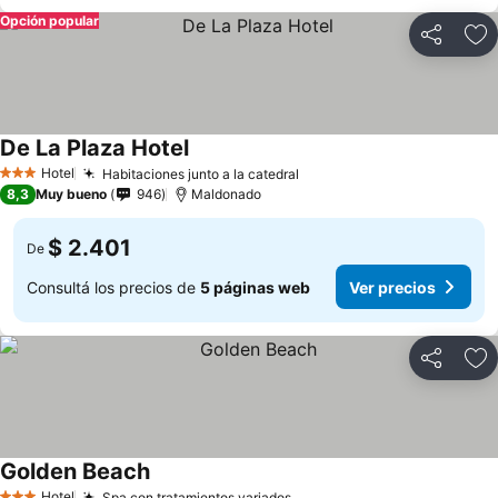
Opción popular
Compartir
Añ
De La Plaza Hotel
Hotel
Habitaciones junto a la catedral
3 Estrellas
8,3
Muy bueno
946
Maldonado
$ 2.401
De
Consultá los precios de
5 páginas web
Ver precios
Compartir
Añ
Golden Beach
Hotel
Spa con tratamientos variados