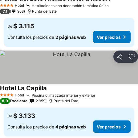
Hotel
Habitaciones con decoración temática única
4 Estrellas
7,1
958
Punta del Este
$ 3.115
De
Consultá los precios de
2 páginas web
Ver precios
Compartir
Añ
Hotel La Capilla
Hotel
Piscina climatizada interior y exterior
4 Estrellas
8,9
Excelente
2.959
Punta del Este
$ 3.133
De
Consultá los precios de
4 páginas web
Ver precios