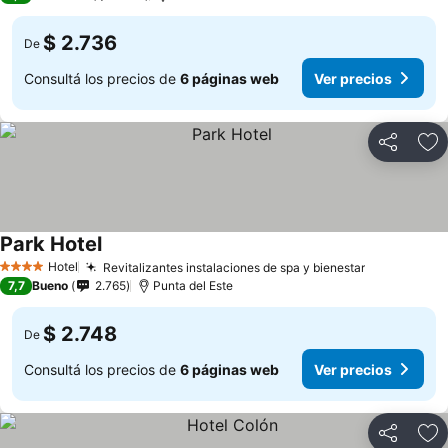
$ 2.736
De
Consultá los precios de
6 páginas web
Ver precios
Compartir
Añ
Park Hotel
Hotel
Revitalizantes instalaciones de spa y bienestar
4 Estrellas
7,7
Bueno
2.765
Punta del Este
$ 2.748
De
Consultá los precios de
6 páginas web
Ver precios
Compartir
Añ