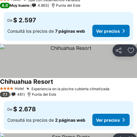
3 Estrellas
8,0
Muy bueno
4.863
Punta del Este
$ 2.597
De
Consultá los precios de
7 páginas web
Ver precios
Compartir
Añ
Chihuahua Resort
Hotel
Experiencia en la piscina cubierta climatizada
4 Estrellas
7,1
481
Punta del Este
$ 2.678
De
Consultá los precios de
2 páginas web
Ver precios