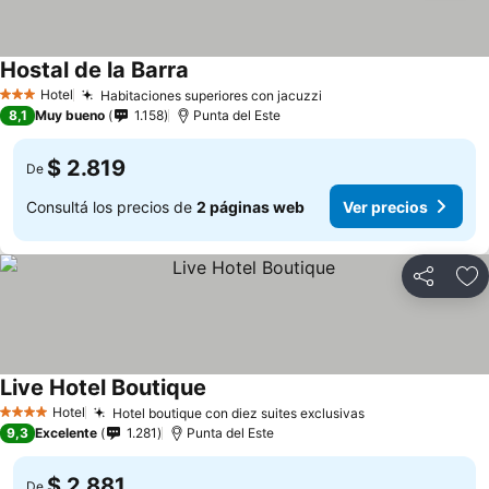
Hostal de la Barra
Hotel
Habitaciones superiores con jacuzzi
3 Estrellas
8,1
Muy bueno
1.158
Punta del Este
$ 2.819
De
Consultá los precios de
2 páginas web
Ver precios
Compartir
Añ
Live Hotel Boutique
Hotel
Hotel boutique con diez suites exclusivas
4 Estrellas
9,3
Excelente
1.281
Punta del Este
$ 2.881
De