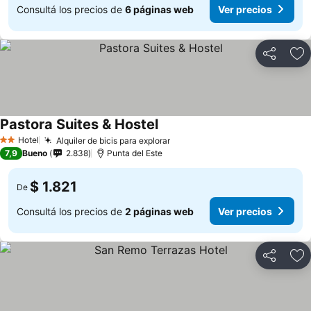
Consultá los precios de
6 páginas web
Ver precios
Compartir
Añ
Pastora Suites & Hostel
Hotel
Alquiler de bicis para explorar
2 Estrellas
7,9
Bueno
2.838
Punta del Este
$ 1.821
De
Consultá los precios de
2 páginas web
Ver precios
Compartir
Añ