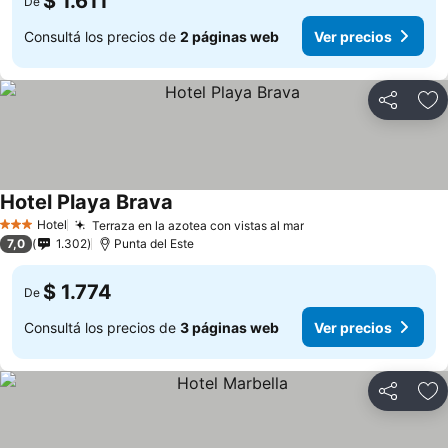
$ 1.611
De
Consultá los precios de
2 páginas web
Ver precios
Compartir
Añ
Hotel Playa Brava
Hotel
Terraza en la azotea con vistas al mar
3 Estrellas
7,0
1.302
Punta del Este
$ 1.774
De
Consultá los precios de
3 páginas web
Ver precios
Compartir
Añ