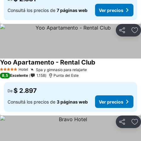
Consultá los precios de
7 páginas web
Ver precios
Compartir
Añ
Yoo Apartamento - Rental Club
Hotel
Spa y gimnasio para relajarte
5 Estrellas
8,5
Excelente
1.158
Punta del Este
$ 2.897
De
Consultá los precios de
3 páginas web
Ver precios
Compartir
Añ