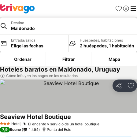
Favoritos
Iniciar 
Me
Destino
Maldonado
Entrada/salida
Huéspedes, habitaciones
Elige las fechas
2 huéspedes, 1 habitación
Ordenar
Filtrar
Mapa
Hoteles baratos en Maldonado, Uruguay
Cómo influyen los pagos en los resultados
Compartir
Añ
Seaview Hotel Boutique
Hotel
El encanto y servicio de un hotel boutique
3 Estrellas
7,9
Bueno
1.454
Punta del Este