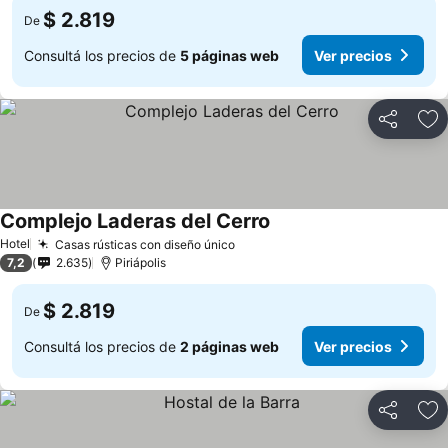
$ 2.819
De
Consultá los precios de
5 páginas web
Ver precios
Compartir
Añ
Complejo Laderas del Cerro
Hotel
Casas rústicas con diseño único
7,2
2.635
Piriápolis
$ 2.819
De
Consultá los precios de
2 páginas web
Ver precios
Compartir
Añ