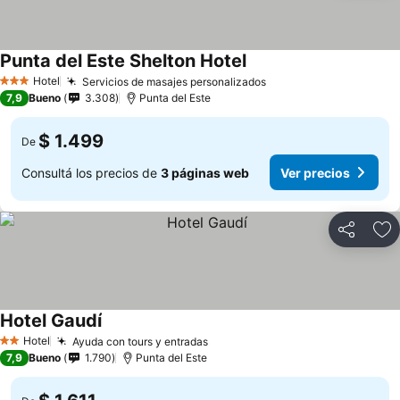
Punta del Este Shelton Hotel
Hotel
Servicios de masajes personalizados
3 Estrellas
7,9
Bueno
3.308
Punta del Este
$ 1.499
De
Consultá los precios de
3 páginas web
Ver precios
Compartir
Añ
Hotel Gaudí
Hotel
Ayuda con tours y entradas
2 Estrellas
7,9
Bueno
1.790
Punta del Este