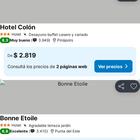
Hotel Colón
Hotel
Desayuno buffet casero y variado
3 Estrellas
8,3
Muy bueno
3.949
Piriápolis
$ 2.819
De
Consultá los precios de
2 páginas web
Ver precios
Compartir
Añ
Bonne Etoile
Hotel
Agradable terraza jardín
3 Estrellas
8,8
Excelente
3.410
Punta del Este