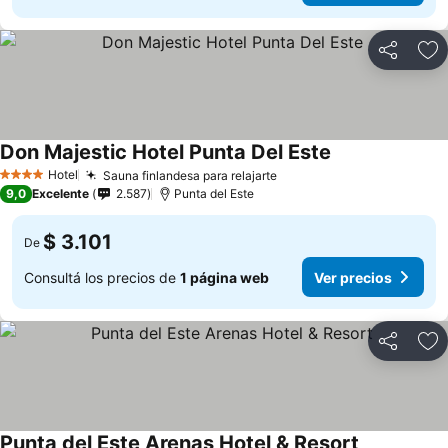
Compartir
Añ
Don Majestic Hotel Punta Del Este
Hotel
Sauna finlandesa para relajarte
4 Estrellas
9,0
Excelente
2.587
Punta del Este
$ 3.101
De
Consultá los precios de
1 página web
Ver precios
Compartir
Añ
Punta del Este Arenas Hotel & Resort