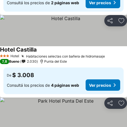
Consultá los precios de
2 páginas web
Ver precios
Compartir
Añ
Hotel Castilla
Hotel
Habitaciones selectas con bañera de hidromasaje
3 Estrellas
7,8
Bueno
2.030
Punta del Este
$ 3.008
De
Consultá los precios de
4 páginas web
Ver precios
Compartir
Añ