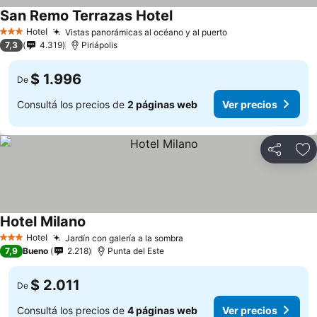
San Remo Terrazas Hotel
Hotel
Vistas panorámicas al océano y al puerto
3 Estrellas
7,3
4.319
Piriápolis
$ 1.996
De
Consultá los precios de
2 páginas web
Ver precios
Compartir
Añ
Hotel Milano
Hotel
Jardín con galería a la sombra
3 Estrellas
7,9
Bueno
2.218
Punta del Este
$ 2.011
De
Consultá los precios de
4 páginas web
Ver precios