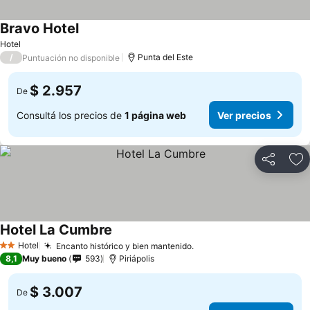
Bravo Hotel
Hotel
/
Punta del Este
Puntuación no disponible
$ 2.957
De
Consultá los precios de
1 página web
Ver precios
Compartir
Añ
Hotel La Cumbre
Hotel
Encanto histórico y bien mantenido.
2 Estrellas
8,1
Muy bueno
593
Piriápolis
$ 3.007
De