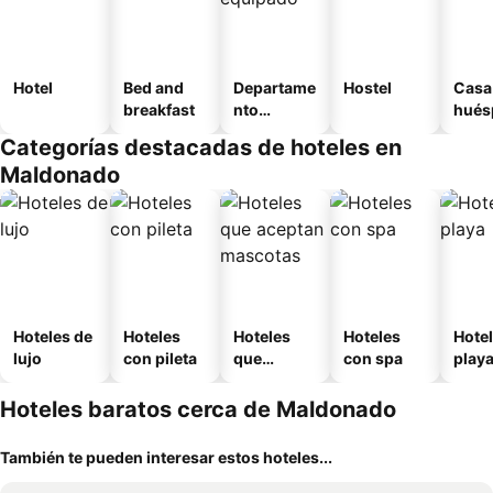
Hotel
Bed and
Departame
Hostel
Casa
breakfast
nto
hués
equipado
Categorías destacadas de hoteles en
Maldonado
Hoteles de
Hoteles
Hoteles
Hoteles
Hotel
lujo
con pileta
que
con spa
play
aceptan
mascotas
Hoteles baratos cerca de Maldonado
También te pueden interesar estos hoteles...