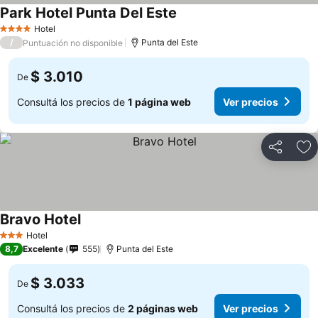
Park Hotel Punta Del Este
Hotel
4 Estrellas
/
Punta del Este
Puntuación no disponible
$ 3.010
De
Consultá los precios de
1 página web
Ver precios
Compartir
Añ
Bravo Hotel
Hotel
3 Estrellas
8,7
Excelente
555
Punta del Este
$ 3.033
De
Consultá los precios de
2 páginas web
Ver precios