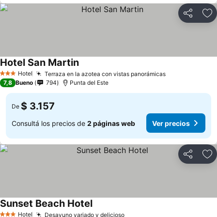
Compartir
Añ
Hotel San Martin
Hotel
Terraza en la azotea con vistas panorámicas
3 Estrellas
7,8
Bueno
794
Punta del Este
$ 3.157
De
Consultá los precios de
2 páginas web
Ver precios
Compartir
Añ
Sunset Beach Hotel
Hotel
Desayuno variado y delicioso