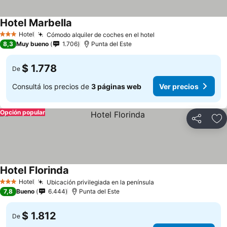
Hotel Marbella
Hotel
Cómodo alquiler de coches en el hotel
3 Estrellas
8,3
Muy bueno
1.706
Punta del Este
$ 1.778
De
Consultá los precios de
3 páginas web
Ver precios
Opción popular
Compartir
Añ
Hotel Florinda
Hotel
Ubicación privilegiada en la península
3 Estrellas
7,8
Bueno
6.444
Punta del Este
$ 1.812
De