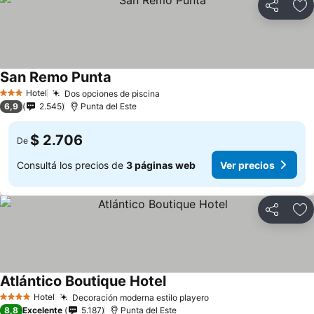
Compartir
Añ
San Remo Punta
Hotel
Dos opciones de piscina
3 Estrellas
6,9
2.545
Punta del Este
$ 2.706
De
Consultá los precios de
3 páginas web
Ver precios
Compartir
Añ
Atlántico Boutique Hotel
Hotel
Decoración moderna estilo playero
4 Estrellas
8,8
Excelente
5.187
Punta del Este