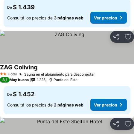
$ 1.439
De
Consultá los precios de
3 páginas web
Ver precios
Compartir
Añ
ZAG Coliving
Hotel
Sauna en el alojamiento para desconectar
2 Estrellas
8,1
Muy bueno
1.226
Punta del Este
$ 1.452
De
Consultá los precios de
2 páginas web
Ver precios
Compartir
Añ