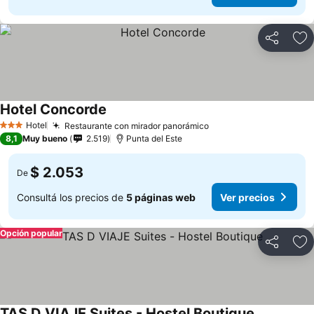
Compartir
Añ
Hotel Concorde
Hotel
Restaurante con mirador panorámico
3 Estrellas
8,1
Muy bueno
2.519
Punta del Este
$ 2.053
De
Consultá los precios de
5 páginas web
Ver precios
Opción popular
Compartir
Añ
TAS D VIAJE Suites - Hostel Boutique