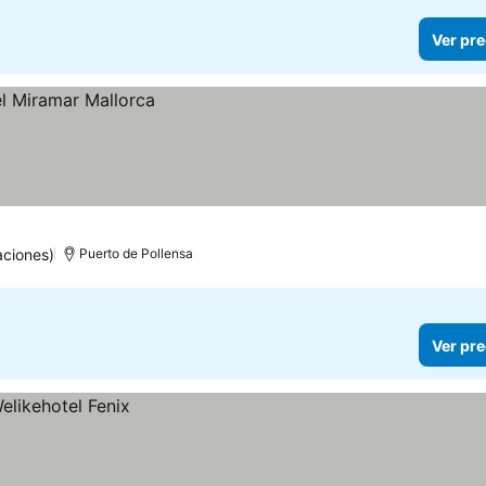
Ver pre
aciones)
Puerto de Pollensa
Ver pre