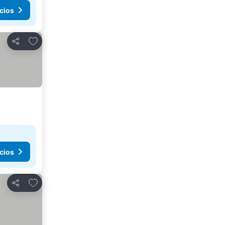
cios
Añadir a favoritos
Compartir
cios
Añadir a favoritos
Compartir