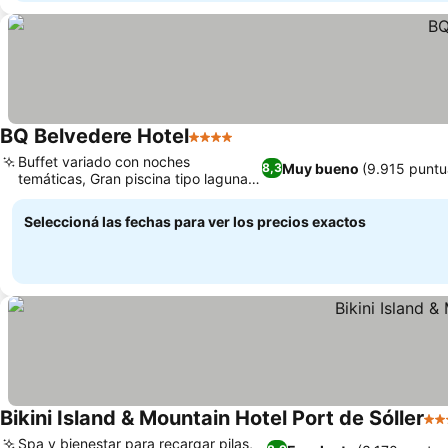
BQ Belvedere Hotel
4 Estrellas
Ver precios
Buffet variado con noches
Muy bueno
(9.915 puntu
8,3
temáticas, Gran piscina tipo laguna
Ver precios
con dos jacuzzis
Seleccioná las fechas para ver los precios exactos
Bikini Island & Mountain Hotel Port de Sóller
4 E
Spa y bienestar para recargar pilas,