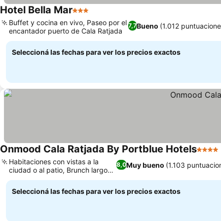
Hotel Bella Mar
3 Estrellas
Ver precios
Buffet y cocina en vivo, Paseo por el
Bueno
(1.012 puntuacione
7,7
encantador puerto de Cala Ratjada
Ver precios
Seleccioná las fechas para ver los precios exactos
Onmood Cala Ratjada By Portblue Hotels
4 Estr
Habitaciones con vistas a la
Muy bueno
(1.103 puntuacio
8,0
ciudad o al patio, Brunch largo
Ver precios
con DJ
Seleccioná las fechas para ver los precios exactos