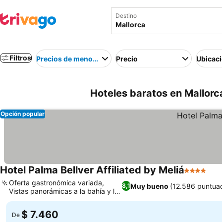
Destino
Filtros
Precios de menor a mayor
Precio
Ubicac
Hoteles baratos en Mallorc
Opción popular
Hotel Palma Bellver Affiliated by Meliá
4 Estrella
Ver
Oferta gastronómica variada,
Muy bueno
(12.586 puntua
8,1
Vistas panorámicas a la bahía y la
Ver precios
catedral
$ 7.460
De