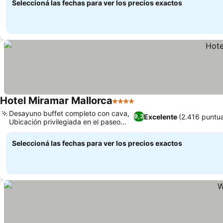
Seleccioná las fechas para ver los precios exactos
Hotel Miramar Mallorca
4 Estrellas
Ver precios
Desayuno buffet completo con cava,
Excelente
(2.416 puntu
9,3
Ubicación privilegiada en el paseo
Ver precios
marítimo
Seleccioná las fechas para ver los precios exactos