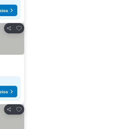
cios
Añadir a favoritos
Compartir
cios
Añadir a favoritos
Compartir