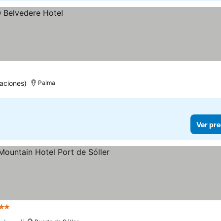
aciones)
Palma
Ver pre
strellas
Ver precios