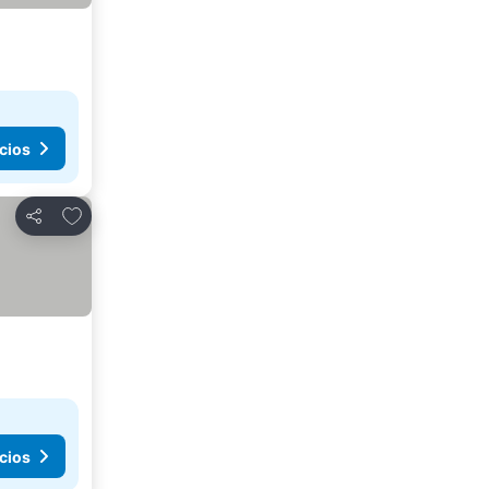
cios
Añadir a favoritos
Compartir
cios