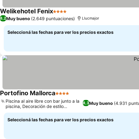
Welikehotel Fenix
4 Estrellas
Ver precios
Muy bueno
(2.649 puntuaciones)
8,2
Llucmajor
Seleccioná las fechas para ver los precios exactos
Portofino Mallorca
4 Estrellas
Ver precios
Piscina al aire libre con bar junto a la
Muy bueno
(4.931 punt
8,3
piscina, Decoración de estilo
Ver precios
contemporáneo
Seleccioná las fechas para ver los precios exactos