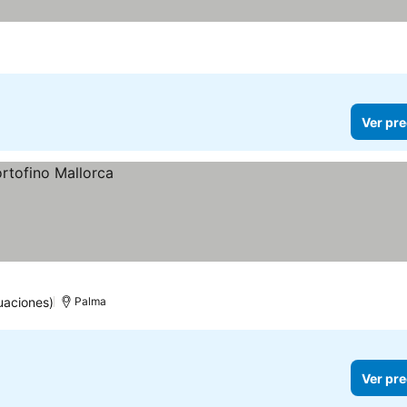
Ver pre
uaciones)
Palma
Ver pre