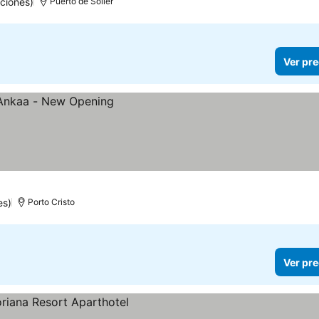
ciones)
Puerto de Sóller
Ver pre
es)
Porto Cristo
Ver pre