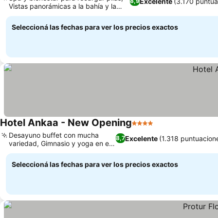
Excelente
(3.170 puntua
8,9
Vistas panorámicas a la bahía y la
Ver precios
montaña
Seleccioná las fechas para ver los precios exactos
Hotel Ankaa - New Opening
4 Estrellas
Ver precios
Desayuno buffet con mucha
Excelente
(1.318 puntuacion
8,7
variedad, Gimnasio y yoga en el
Ver precios
hotel
Seleccioná las fechas para ver los precios exactos