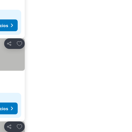
cios
Añadir a favoritos
Compartir
cios
Añadir a favoritos
Compartir