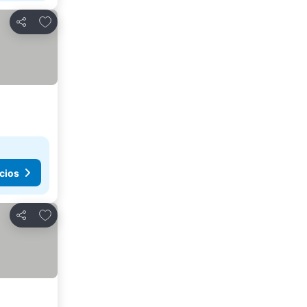
Añadir a favoritos
Compartir
cios
Añadir a favoritos
Compartir