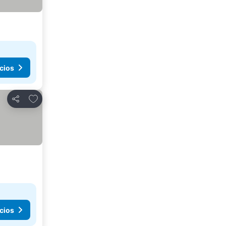
cios
Añadir a favoritos
Compartir
cios