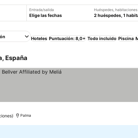
Entrada/salida
Huéspedes, habitaciones
Elige las fechas
2 huéspedes, 1 habit
ión
Hoteles
Puntuación: 8,0+
Todo incluido
Piscina
M
a, España
s
 precios
ciones)
Palma