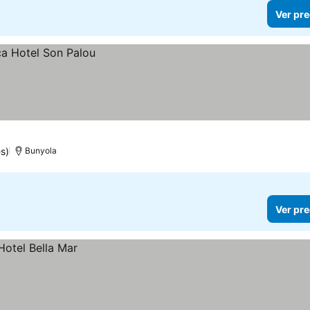
Ver pre
s)
Bunyola
Ver pre