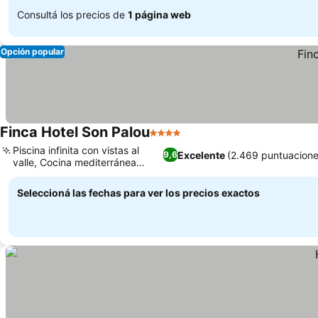
Consultá los precios de
1 página web
Opción popular
Finca Hotel Son Palou
4 Estrellas
Ver precios
Piscina infinita con vistas al
Excelente
(2.469 puntuacione
9,6
valle, Cocina mediterránea
Ver precios
gourmet
Seleccioná las fechas para ver los precios exactos