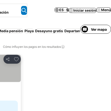
ES · $
Menú
Iniciar sesión
ación
Ver mapa
edia pensión
Playa
Desayuno gratis
Departamento equipado
Re
Cómo influyen los pagos en los resultados
Añadir a favoritos
Compartir