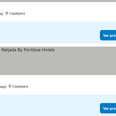
s)
Capdepera
Ver pre
ellas
Ver precios
nes)
Capdepera
Ver pre