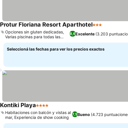
Protur Floriana Resort Aparthotel
3 Estrellas
Ver precios
Opciones sin gluten dedicadas,
Excelente
(3.203 puntuacio
8,6
Varias piscinas para todas las
Ver precios
edades
Seleccioná las fechas para ver los precios exactos
Kontiki Playa
4 Estrellas
Ver precios
Habitaciones con balcón y vistas al
Bueno
(4.723 puntuacione
7,5
mar, Experiencia de show cooking
Ver precios