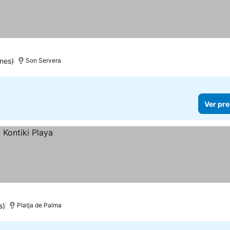
nes)
Son Servera
Ver pre
s)
Platja de Palma