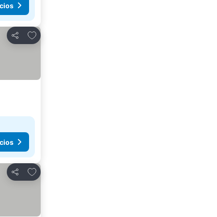
cios
Añadir a favoritos
Compartir
cios
Añadir a favoritos
Compartir