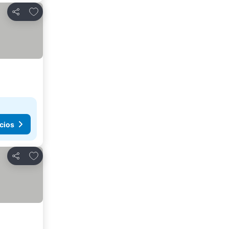
Añadir a favoritos
Compartir
cios
Añadir a favoritos
Compartir