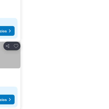
cios
Añadir a favoritos
Compartir
cios