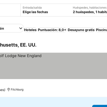
Entrada/salida
Huéspedes, habitaciones
Elige las fechas
2 huéspedes, 1 habit
ión
Hoteles
Puntuación: 8,0+
Desayuno gratis
Piscin
usetts, EE. UU.
nes)
Fitchburg