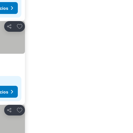
cios
Añadir a favoritos
Compartir
cios
Añadir a favoritos
Compartir