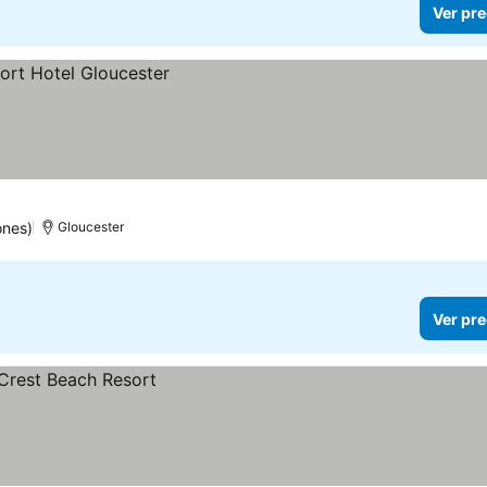
Ver pre
ones)
Gloucester
Ver pre