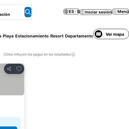
ES · $
Menú
Iniciar sesión
ación
Ver mapa
a
Playa
Estacionamiento
Resort
Departamento equipado
Mascot
Cómo influyen los pagos en los resultados
Añadir a favoritos
Compartir