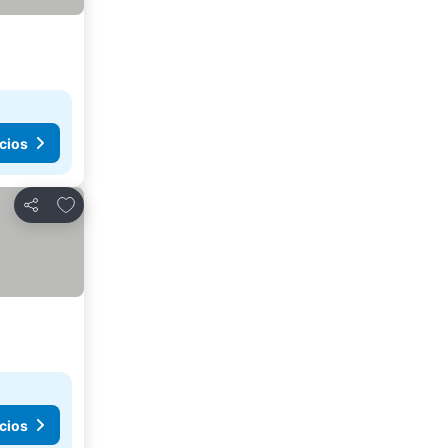
cios
Añadir a favoritos
Compartir
cios