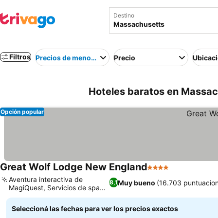
Destino
Filtros
Precios de menor a mayor
Precio
Ubicac
Hoteles baratos en Massach
Opción popular
Great Wolf Lodge New England
4 Estrellas
Aventura interactiva de
Muy bueno
(16.703 puntuacio
8,1
MagiQuest, Servicios de spa
para niños
Seleccioná las fechas para ver los precios exactos