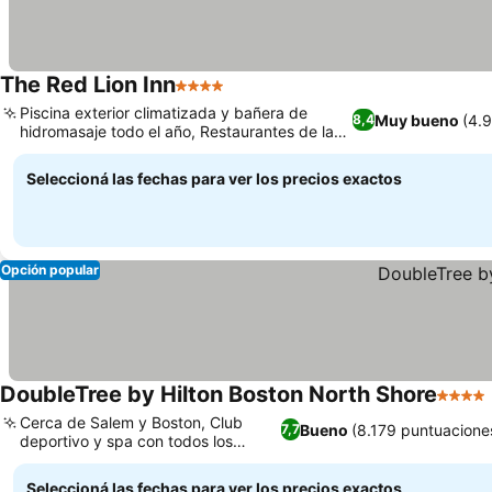
The Red Lion Inn
4 Estrellas
Piscina exterior climatizada y bañera de
Muy bueno
(4.
8,4
hidromasaje todo el año, Restaurantes de la
granja a la mesa premiados
Seleccioná las fechas para ver los precios exactos
Opción popular
DoubleTree by Hilton Boston North Shore
4 Estre
Cerca de Salem y Boston, Club
Bueno
(8.179 puntuacione
7,7
deportivo y spa con todos los
servicios
Seleccioná las fechas para ver los precios exactos