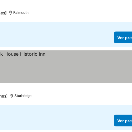
nes)
Falmouth
Ver pre
nes)
Sturbridge
Ver pre