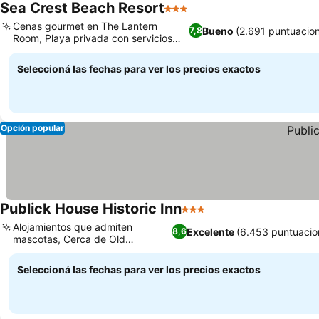
Sea Crest Beach Resort
3 Estrellas
Cenas gourmet en The Lantern
Bueno
(2.691 puntuacio
7,8
Room, Playa privada con servicios
incluidos
Seleccioná las fechas para ver los precios exactos
Opción popular
Publick House Historic Inn
3 Estrellas
Alojamientos que admiten
Excelente
(6.453 puntuacio
8,6
mascotas, Cerca de Old
Sturbridge Village
Seleccioná las fechas para ver los precios exactos