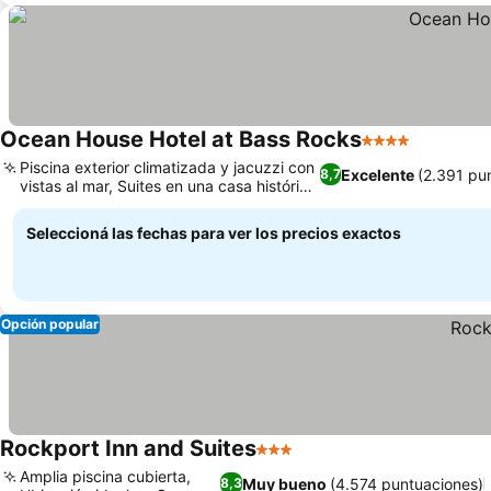
Ocean House Hotel at Bass Rocks
4 Estrellas
Piscina exterior climatizada y jacuzzi con
Excelente
(2.391 pu
8,7
vistas al mar, Suites en una casa histórica
de 1899
Seleccioná las fechas para ver los precios exactos
Opción popular
Rockport Inn and Suites
3 Estrellas
Amplia piscina cubierta,
Muy bueno
(4.574 puntuaciones)
8,3