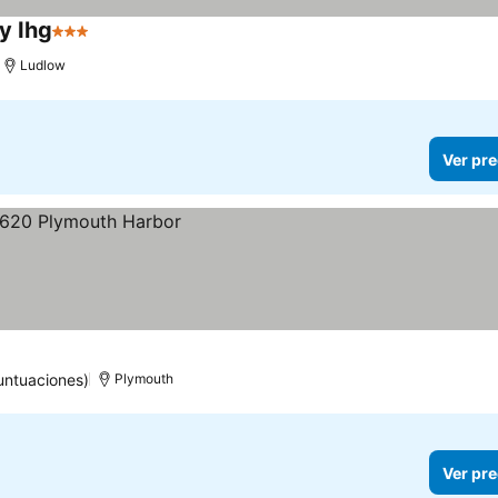
y Ihg
3 Estrellas
Ludlow
Ver pre
untuaciones)
Plymouth
Ver pre