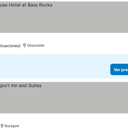
ntuaciones)
Gloucester
Ver pre
Rockport