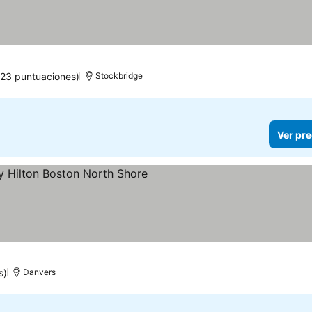
923 puntuaciones)
Stockbridge
Ver pre
llas
s)
Danvers