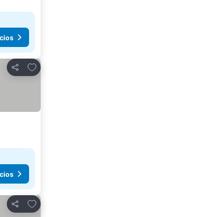
cios
Añadir a favoritos
Compartir
cios
Añadir a favoritos
Compartir