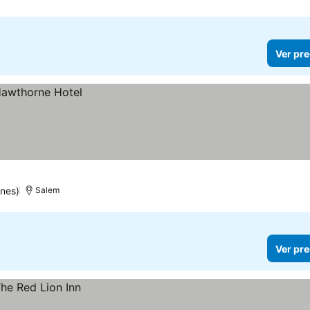
Ver pre
nes)
Salem
Ver pre