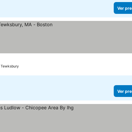
Ver pre
Tewksbury
Ver pre