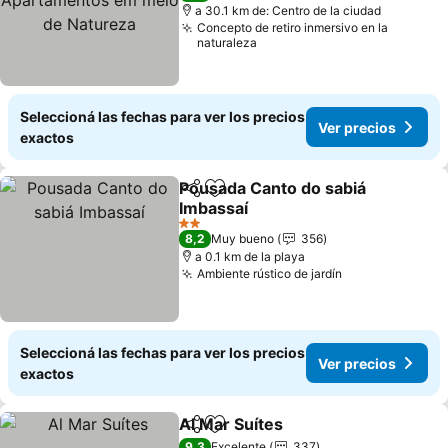
a 30.1 km de: Centro de la ciudad
Concepto de retiro inmersivo en la
naturaleza
Seleccioná las fechas para ver los precios
Ver precios
exactos
Pousada Canto do sabiá
Compartir
Añadir a favoritos
Imbassaí
Ver precios
2 Estrellas
8,2
Muy bueno
356
a 0.1 km de la playa
Ambiente rústico de jardín
Ver precios
Seleccioná las fechas para ver los precios
Ver precios
exactos
Al Mar Suítes
Compartir
Añadir a favoritos
Ver precios
9,3
Excelente
337