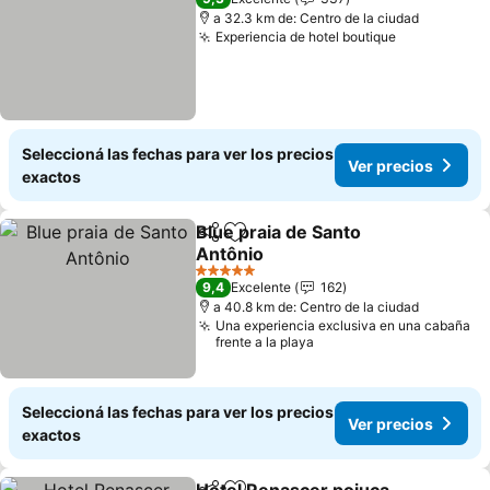
a 32.3 km de: Centro de la ciudad
Experiencia de hotel boutique
Ver precios
Seleccioná las fechas para ver los precios
Ver precios
exactos
Blue praia de Santo
Compartir
Añadir a favoritos
Antônio
Ver precios
5 Estrellas
9,4
Excelente
162
a 40.8 km de: Centro de la ciudad
Una experiencia exclusiva en una cabaña
frente a la playa
Seleccioná las fechas para ver los precios
Ver precios
exactos