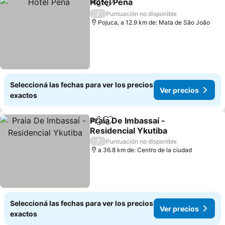
Hotel Pena
Compartir
Añadir a favoritos
Ver precios
/
Puntuación no disponible
Pojuca, a 12.9 km de: Mata de São João
Seleccioná las fechas para ver los precios
Ver precios
exactos
Praia De Imbassaí -
Compartir
Añadir a favoritos
Residencial Ykutiba
Ver precios
/
Puntuación no disponible
a 36.8 km de: Centro de la ciudad
Seleccioná las fechas para ver los precios
Ver precios
exactos