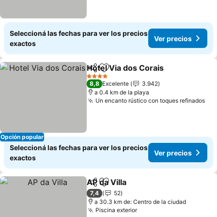
Seleccioná las fechas para ver los precios
Ver precios
exactos
Hotel Via dos Corais
Compartir
Añadir a favoritos
Ver p
4 Estrellas
8,8
Excelente
3.942
a 0.4 km de la playa
Un encanto rústico con toques refinados
Ver
Opción popular
Seleccioná las fechas para ver los precios
Ver precios
exactos
AP da Villa
Compartir
Añadir a favoritos
Ver precios
7,4
52
a 30.3 km de: Centro de la ciudad
Piscina exterior
Ver precios