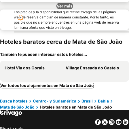
Ver más
Los precios y la disponibilidad que recibe trivago de las páginas
web de reserva cambian de manera constante. Por lo tanto, es
posible que no siempre encuentres en una página web de reserva
la misma oferta que viste en trivago.
Hoteles baratos cerca de Mata de São João
También te pueden interesar estos hoteles...
Hotel Via dos Corais
Village Enseada do Castelo
Ver todos los alojamientos en Mata de São João
Busca hoteles
Centro- y Sudamérica
Brasil
Bahia
Mata de São João
Hoteles baratos en Mata de São João
Facebook
Twitter
Insta
Yo
Elige tu país