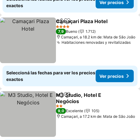
Ver precios
exactos
Camaçari Plaza Hotel
Compartir
Añadir a favoritos
Ver p
4 Estrellas
7,9
Bueno
1.712
Camaçari, a 18.2 km de: Mata de São João
Habitaciones renovadas y revitalizadas
Ver
Seleccioná las fechas para ver los precios
Ver precios
exactos
M3 Studio, Hotel E
Compartir
Añadir a favoritos
Negócios
Ver precios
2 Estrellas
9,0
Excelente
105
Camaçari, a 17.2 km de: Mata de São João