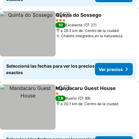
Quinta do Sossego
Compartir
Añadir a favoritos
Ver pre
3 Estrellas
10
Excelente
27
a 29.3 km de: Centro de la ciudad
Chalets integrados en la naturaleza
Ver pr
Seleccioná las fechas para ver los precios
Ver precios
exactos
Mandacaru Guest House
Compartir
Añadir a favoritos
V
1 Estrellas
7,8
Bueno
88
a 30.1 km de: Centro de la ciudad