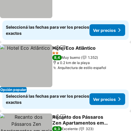
Seleccioná las fechas para ver los precios
Ver precios
exactos
Hotel Eco Atlântico
Compartir
Añadir a favoritos
Ver pre
2 Estrellas
8,4
Muy bueno
1.352
a 0.2 km de la playa
Arquitectura de estilo español
Ver precio
Opción popular
Seleccioná las fechas para ver los precios
Ver precios
exactos
Recanto dos Pássaros
Compartir
Añadir a favoritos
Zen Apartamentos em
meio de Natureza
Ver precios
9,3
Excelente
323