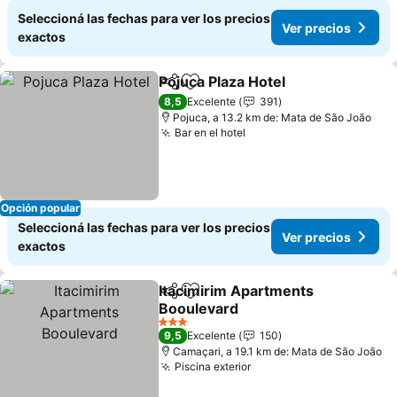
Seleccioná las fechas para ver los precios
Ver precios
exactos
Pojuca Plaza Hotel
Compartir
Añadir a favoritos
Ver prec
8,5
Excelente
391
Pojuca, a 13.2 km de: Mata de São João
Bar en el hotel
Ver precios
Opción popular
Seleccioná las fechas para ver los precios
Ver precios
exactos
Itacimirim Apartments
Compartir
Añadir a favoritos
Booulevard
Ver precios
3 Estrellas
9,5
Excelente
150
Camaçari, a 19.1 km de: Mata de São João
Piscina exterior
Ver precios