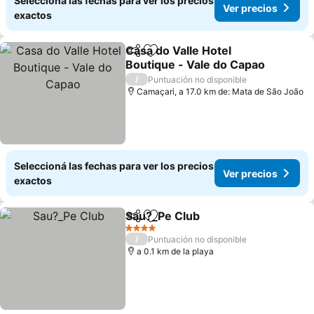
Seleccioná las fechas para ver los precios
Ver precios
exactos
Casa do Valle Hotel
Compartir
Añadir a favoritos
Boutique - Vale do Capao
Ver precios
/
Puntuación no disponible
Camaçari, a 17.0 km de: Mata de São João
Seleccioná las fechas para ver los precios
Ver precios
exactos
Sau?_Pe Club
Compartir
Añadir a favoritos
Ver precios
4 Estrellas
/
Puntuación no disponible
a 0.1 km de la playa