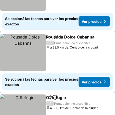
Seleccioná las fechas para ver los precios
Ver precios
exactos
Pousada Dolce Cabanna
Compartir
Añadir a favoritos
Ve
/
Puntuación no disponible
a 29.5 km de: Centro de la ciudad
Seleccioná las fechas para ver los precios
Ver precios
exactos
O Refugio
Compartir
Añadir a favoritos
Ver precios
/
Puntuación no disponible
a 30.8 km de: Centro de la ciudad