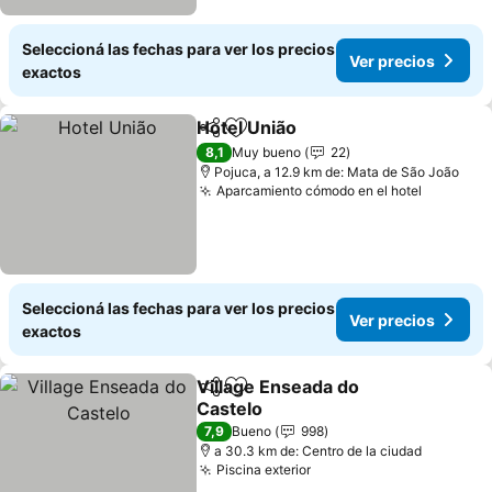
Seleccioná las fechas para ver los precios
Ver precios
exactos
Hotel União
Compartir
Añadir a favoritos
Ver precios
8,1
Muy bueno
22
Pojuca, a 12.9 km de: Mata de São João
Aparcamiento cómodo en el hotel
Ver prec
Seleccioná las fechas para ver los precios
Ver precios
exactos
Village Enseada do
Compartir
Añadir a favoritos
Castelo
Ver precios
7,9
Bueno
998
a 30.3 km de: Centro de la ciudad
Piscina exterior
Ver precios