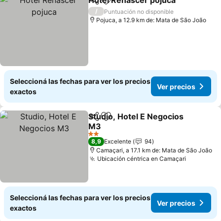
Hotel Renascer pojuca
Compartir
Añadir a favoritos
Ver
/
Puntuación no disponible
Pojuca, a 12.9 km de: Mata de São João
Seleccioná las fechas para ver los precios
Ver precios
exactos
Studio, Hotel E Negocios
Compartir
Añadir a favoritos
M3
Ver precios
2 Estrellas
8,9
Excelente
94
Camaçari, a 17.1 km de: Mata de São João
Ubicación céntrica en Camaçari
Ver preci
Seleccioná las fechas para ver los precios
Ver precios
exactos