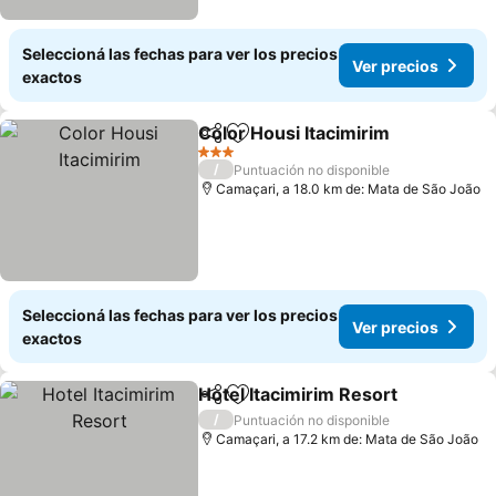
Seleccioná las fechas para ver los precios
Ver precios
exactos
Color Housi Itacimirim
Compartir
Añadir a favoritos
Ver 
3 Estrellas
/
Puntuación no disponible
Camaçari, a 18.0 km de: Mata de São João
Seleccioná las fechas para ver los precios
Ver precios
exactos
Hotel Itacimirim Resort
Compartir
Añadir a favoritos
Ver
/
Puntuación no disponible
Camaçari, a 17.2 km de: Mata de São João