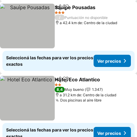
Sauípe Pousadas
Compartir
Añadir a favoritos
Ver preci
3 Estrellas
/
Puntuación no disponible
a 42.4 km de: Centro de la ciudad
Seleccioná las fechas para ver los precios
Ver precios
exactos
Hotel Eco Atlantico
Compartir
Añadir a favoritos
Ver pre
2 Estrellas
8,4
Muy bueno
1.347
a 31.2 km de: Centro de la ciudad
Dos piscinas al aire libre
Ver precios
Seleccioná las fechas para ver los precios
Ver precios
exactos