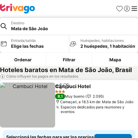
Favoritos
Iniciar 
Me
Destino
Mata de São João
Entrada/salida
Huéspedes, habitaciones
Elige las fechas
2 huéspedes, 1 habitación
Ordenar
Filtrar
Mapa
Hoteles baratos en Mata de São João, Brasil
Cómo influyen los pagos en los resultados
Cambuci Hotel
Compartir
Añadir a favoritos
Ver precios
3 Estrellas
8,1
Muy bueno
2.095
Camaçari, a 18.5 km de: Mata de São João
Espacios dedicados para reuniones y
eventos
Seleccioná las fechas para ver los precios