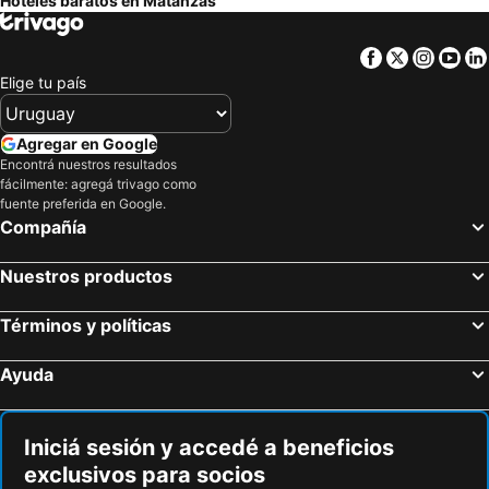
Hoteles baratos en Matanzas
Facebook
Twitter
Insta
Yo
Elige tu país
Agregar en Google
Encontrá nuestros resultados
fácilmente: agregá trivago como
fuente preferida en Google.
Compañía
Nuestros productos
Términos y políticas
Ayuda
Iniciá sesión y accedé a beneficios
exclusivos para socios