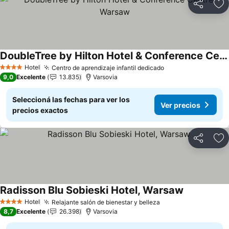
Compartir
Añ
DoubleTree by Hilton Hotel & Conference Centre Warsaw
Ver precios
Hotel
Centro de aprendizaje infantil dedicado
Ver precios
4 Estrellas
9,0
Excelente
13.835
Varsovia
Seleccioná las fechas para ver los
Ver precios
precios exactos
Compartir
Añ
Radisson Blu Sobieski Hotel, Warsaw
Ver precios
Hotel
Relajante salón de bienestar y belleza
Ver precios
4 Estrellas
8,7
Excelente
26.398
Varsovia