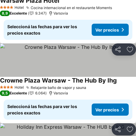
Warsaw Plaza Hotel
Ver precios
Hotel
Cocina internacional en el restaurante Moments
Ver precio
4 Estrellas
8,9
Excelente
9.347
Varsovia
Seleccioná las fechas para ver los
Ver precios
precios exactos
Compartir
Añ
Crowne Plaza Warsaw - The Hub By Ihg
Ver prec
Hotel
Relajante baño de vapor y sauna
Ver precios
4 Estrellas
9,5
Excelente
6.064
Varsovia
Seleccioná las fechas para ver los
Ver precios
precios exactos
Compartir
Añ