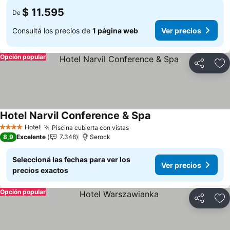
$ 11.595
De
Consultá los precios de
1 página web
Ver precios
Opción popular
Compartir
Añ
Hotel Narvil Conference & Spa
Ver precios
Hotel
Piscina cubierta con vistas
Ver precios
4 Estrellas
8,9
Excelente
7.348
Serock
Seleccioná las fechas para ver los
Ver precios
precios exactos
Opción popular
Compartir
Añ