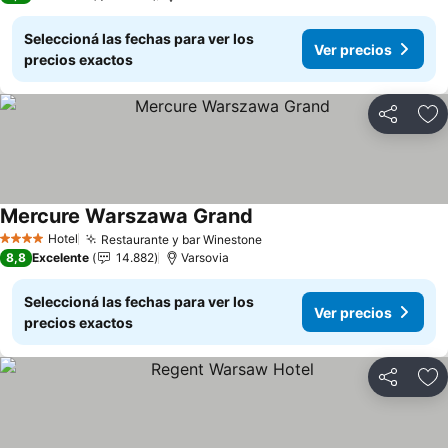
Seleccioná las fechas para ver los
Ver precios
precios exactos
Compartir
Añ
Mercure Warszawa Grand
Ver precios
Hotel
Restaurante y bar Winestone
Ver precios
4 Estrellas
8,8
Excelente
14.882
Varsovia
Seleccioná las fechas para ver los
Ver precios
precios exactos
Compartir
Añ