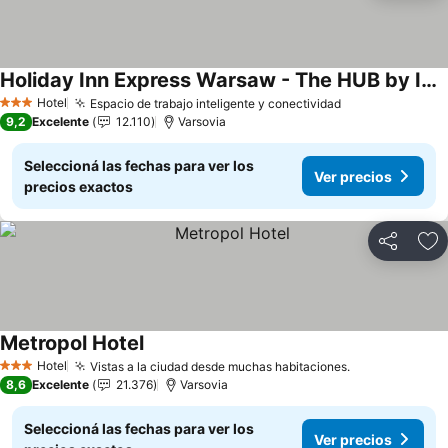
Holiday Inn Express Warsaw - The HUB by IHG
Ver precios
Hotel
Espacio de trabajo inteligente y conectividad
Ver precios
3 Estrellas
9,2
Excelente
12.110
Varsovia
Seleccioná las fechas para ver los
Ver precios
precios exactos
Compartir
Añ
Metropol Hotel
Ver precios
Hotel
Vistas a la ciudad desde muchas habitaciones.
Ver precios
3 Estrellas
8,6
Excelente
21.376
Varsovia
Seleccioná las fechas para ver los
Ver precios