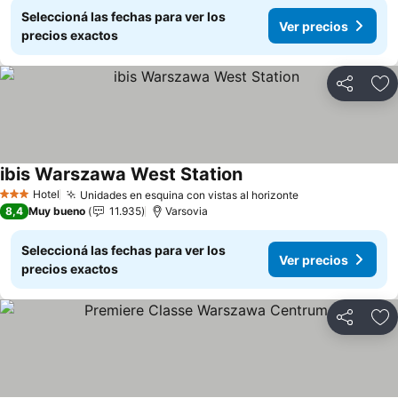
Seleccioná las fechas para ver los
Ver precios
precios exactos
Compartir
Añ
ibis Warszawa West Station
Ver precios
Hotel
Unidades en esquina con vistas al horizonte
Ver precios
3 Estrellas
8,4
Muy bueno
11.935
Varsovia
Seleccioná las fechas para ver los
Ver precios
precios exactos
Compartir
Añ