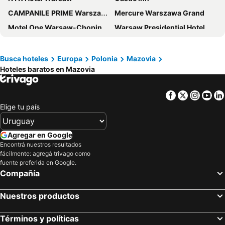
CAMPANILE PRIME Warszawa Centrum
Mercure Warszawa Grand
Motel One Warsaw-Chopin
Warsaw Presidential Hotel
Novotel Warszawa Airport
ibis Styles Warszawa City
Old Town Kanonia Hostel & Apartments
Busca hoteles
Europa
Polonia
Mazovia
Hoteles baratos en Mazovia
Facebook
Twitter
Insta
Yo
Elige tu país
Agregar en Google
Encontrá nuestros resultados
fácilmente: agregá trivago como
fuente preferida en Google.
Compañía
Nuestros productos
Términos y políticas