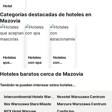
Hotel
Categorías destacadas de hoteles en
Mazovia
Hoteles
Hoteles
Hoteles
que
con spa
con
aceptan
estaciona
mascotas
miento
Hoteles baratos cerca de Mazovia
También te pueden interesar estos hoteles...
Intercontinental Hotels Warsaw By Ihg
Novotel Warszawa Centrum
Ibis Warszawa Stare Miasto
Mercure Warszawa Centrum
NYX Hotel Warsaw
Castle Inn