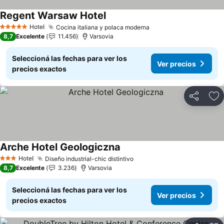
Regent Warsaw Hotel
Ver precios
Hotel
Cocina italiana y polaca moderna
Ver precios
5 Estrellas
8,7
Excelente
11.456
Varsovia
Seleccioná las fechas para ver los
Ver precios
precios exactos
Compartir
Añ
Arche Hotel Geologiczna
Ver precios
Hotel
Diseño industrial-chic distintivo
Ver precios
3 Estrellas
8,7
Excelente
3.236
Varsovia
Seleccioná las fechas para ver los
Ver precios
precios exactos