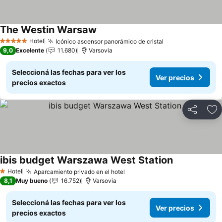
The Westin Warsaw
Ver precios
Hotel
Icónico ascensor panorámico de cristal
Ver precios
5 Estrellas
9,0
Excelente
11.680
Varsovia
Seleccioná las fechas para ver los
Ver precios
precios exactos
Compartir
Añ
ibis budget Warszawa West Station
Ver precios
Hotel
Aparcamiento privado en el hotel
Ver precios
1 Estrellas
8,1
Muy bueno
16.752
Varsovia
Seleccioná las fechas para ver los
Ver precios
precios exactos