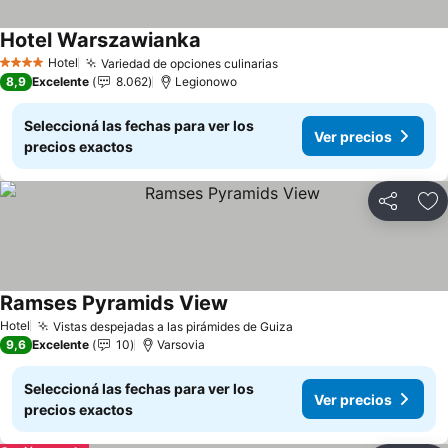
Hotel Warszawianka
Ver precios
Hotel
Variedad de opciones culinarias
Ver precios
4 Estrellas
8,9
Excelente
8.062
Legionowo
Seleccioná las fechas para ver los
Ver precios
precios exactos
Compartir
Añ
Ramses Pyramids View
Ver precios
Hotel
Vistas despejadas a las pirámides de Guiza
Ver precios
9,6
Excelente
10
Varsovia
Seleccioná las fechas para ver los
Ver precios
precios exactos