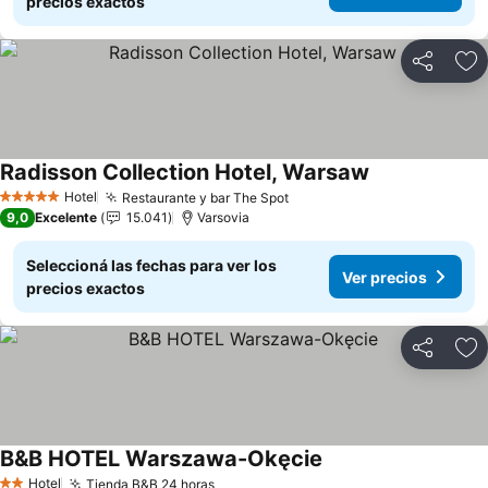
precios exactos
Compartir
Añ
Radisson Collection Hotel, Warsaw
Ver precios
Hotel
Restaurante y bar The Spot
Ver precios
5 Estrellas
9,0
Excelente
15.041
Varsovia
Seleccioná las fechas para ver los
Ver precios
precios exactos
Compartir
Añ
B&B HOTEL Warszawa-Okęcie
Ver precios
Hotel
Tienda B&B 24 horas
Ver precios