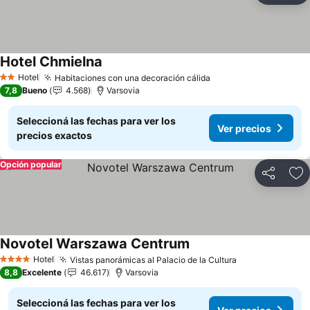
Hotel Chmielna
Ver precios
Hotel
Habitaciones con una decoración cálida
Ver precios
2 Estrellas
7,8
Bueno
4.568
Varsovia
Seleccioná las fechas para ver los
Ver precios
precios exactos
Opción popular
Compartir
Añ
Novotel Warszawa Centrum
Ver precios
Hotel
Vistas panorámicas al Palacio de la Cultura
Ver precios
4 Estrellas
8,8
Excelente
46.617
Varsovia
Seleccioná las fechas para ver los