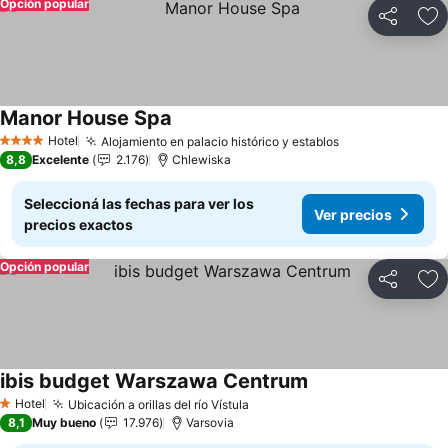
Opción popular
Compartir
Añ
Manor House Spa
Ver precios
Hotel
Alojamiento en palacio histórico y establos
Ver precios
4 Estrellas
8,8
Excelente
2.176
Chlewiska
Seleccioná las fechas para ver los
Ver precios
precios exactos
Opción popular
Compartir
Añ
ibis budget Warszawa Centrum
Ver precios
Hotel
Ubicación a orillas del río Vístula
Ver precios
1 Estrellas
8,1
Muy bueno
17.976
Varsovia