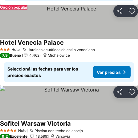
Opción popular
Compartir
Añ
Hotel Venecia Palace
Ver precios
Hotel
Jardines acuáticos de estilo veneciano
Ver precios
3 Estrellas
7,9
Bueno
4.462
Michałowice
Seleccioná las fechas para ver los
Ver precios
precios exactos
Compartir
Añ
Sofitel Warsaw Victoria
Ver precios
Hotel
Piscina con techo de espejo
Ver precios
5 Estrellas
9,2
Excelente
18.599
Varsovia