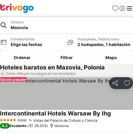
Favoritos
Iniciar 
Me
Destino
Mazovia
Entrada/salida
Huéspedes, habitaciones
Elige las fechas
2 huéspedes, 1 habitación
Ordenar
Filtrar
Mapa
Hoteles baratos en Mazovia, Polonia
Cómo influyen los pagos en los resultados
Opción popular
Compartir
Añ
Intercontinental Hotels Warsaw By Ihg
Ver preci
Hotel
Vistas del Palacio de Cultura y Ciencia
Ver precios
5 Estrellas
9,2
Excelente
26.305
Varsovia