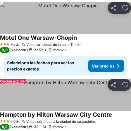
Compartir
Añ
Motel One Warsaw-Chopin
Ver precios
Hotel
Vistas artísticas de la calle Tamka
Ver precios
3 Estrellas
9,0
Excelente
22.521
Varsovia
Seleccioná las fechas para ver los
Ver precios
precios exactos
Opción popular
Compartir
Añ
Hampton by Hilton Warsaw City Centre
Ver prec
Hotel
Vistas céntricas a la ciudad de rascacielos
Ver precios
3 Estrellas
8,8
Excelente
33.116
Varsovia