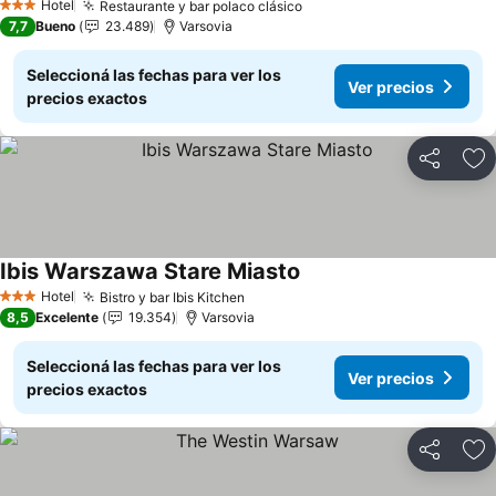
Hotel
Restaurante y bar polaco clásico
Ver precios
3 Estrellas
7,7
Bueno
23.489
Varsovia
Seleccioná las fechas para ver los
Ver precios
precios exactos
Compartir
Añ
Ibis Warszawa Stare Miasto
Ver precios
Hotel
Bistro y bar Ibis Kitchen
Ver precios
3 Estrellas
8,5
Excelente
19.354
Varsovia
Seleccioná las fechas para ver los
Ver precios
precios exactos
Compartir
Añ