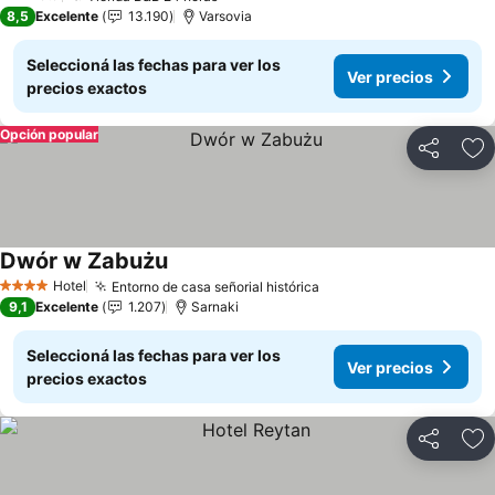
2 Estrellas
8,5
Excelente
13.190
Varsovia
Seleccioná las fechas para ver los
Ver precios
precios exactos
Opción popular
Compartir
Añ
Dwór w Zabużu
Ver precios
Hotel
Entorno de casa señorial histórica
Ver precios
4 Estrellas
9,1
Excelente
1.207
Sarnaki
Seleccioná las fechas para ver los
Ver precios
precios exactos
Compartir
Añ