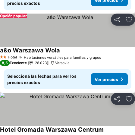
Ver precios
precios exactos
Opción popular
Compartir
Añ
a&o Warszawa Wola
Ver precios
Hotel
Habitaciones versátiles para familias y grupos
Ver precios
2 Estrellas
8,5
Excelente
28.023
Varsovia
Seleccioná las fechas para ver los
Ver precios
precios exactos
Compartir
Añ
Hotel Gromada Warszawa Centrum
Ver precios