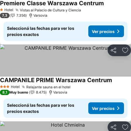
Premiere Classe Warszawa Centrum
Ver precios
Hotel
Vistas al Palacio de Cultura y Ciencia
Ver precios
1 Estrellas
7,3
7.356
Varsovia
Seleccioná las fechas para ver los
Ver precios
precios exactos
Compartir
Añ
CAMPANILE PRIME Warszawa Centrum
Ver prec
Hotel
Relajante sauna en el hotel
Ver precios
3 Estrellas
8,1
Muy bueno
8.475
Varsovia
Seleccioná las fechas para ver los
Ver precios
precios exactos
Compartir
Añ