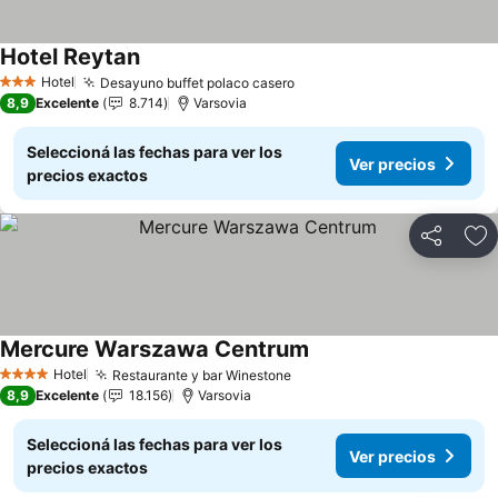
Hotel Reytan
Ver precios
Hotel
Desayuno buffet polaco casero
Ver precios
3 Estrellas
8,9
Excelente
8.714
Varsovia
Seleccioná las fechas para ver los
Ver precios
precios exactos
Compartir
Añ
Mercure Warszawa Centrum
Ver precios
Hotel
Restaurante y bar Winestone
Ver precios
4 Estrellas
8,9
Excelente
18.156
Varsovia
Seleccioná las fechas para ver los
Ver precios
precios exactos