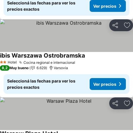
Seleccioná las fechas para ver los
Ver precios
precios exactos
Compartir
Añ
ibis Warszawa Ostrobramska
Ver precios
Hotel
Cocina regional e internacional
Ver precios
2 Estrellas
8,2
Muy bueno
6.629
Varsovia
Seleccioná las fechas para ver los
Ver precios
precios exactos
Compartir
Añ