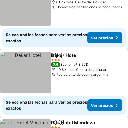
a 1.7 km de: Centro de la ciudad
Nombres de habitaciones personalizados
Ve
Seleccioná las fechas para ver los precios
Ver precios
exactos
Dakar Hotel
Compartir
Añadir a favoritos
Ver precios
3 Estrellas
7,6
Bueno
3.521
a 0.8 km de: Centro de la ciudad
Restaurante de cocina argentina
Ver prec
Seleccioná las fechas para ver los precios
Ver precios
exactos
Ritz Hotel Mendoza
Compartir
Añadir a favoritos
Ver pr