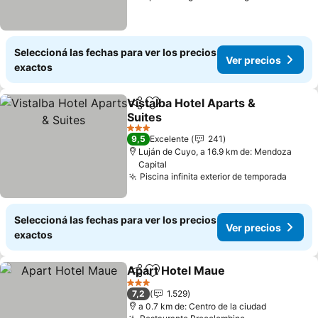
Seleccioná las fechas para ver los precios
Ver precios
exactos
Vistalba Hotel Aparts &
Compartir
Añadir a favoritos
Suites
Ver precios
3 Estrellas
9,5
Excelente
241
Luján de Cuyo, a 16.9 km de: Mendoza
Capital
Piscina infinita exterior de temporada
Ver p
Seleccioná las fechas para ver los precios
Ver precios
exactos
Apart Hotel Maue
Compartir
Añadir a favoritos
Ver prec
3 Estrellas
7,2
1.529
a 0.7 km de: Centro de la ciudad