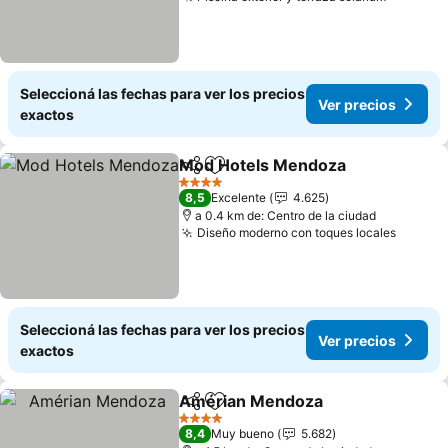
Ver prec
Seleccioná las fechas para ver los precios
Ver precios
exactos
Mod Hotels Mendoza
Compartir
Añadir a favoritos
Ver 
4 Estrellas
8,5
Excelente
4.625
a 0.4 km de: Centro de la ciudad
Diseño moderno con toques locales
Ver pr
Seleccioná las fechas para ver los precios
Ver precios
exactos
Amérian Mendoza
Compartir
Añadir a favoritos
Ver pre
4 Estrellas
8,4
Muy bueno
5.682