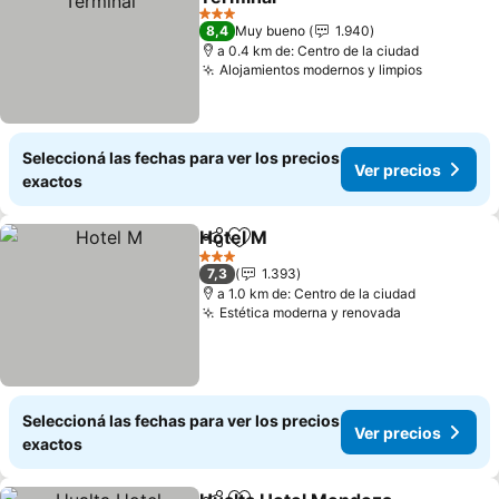
Ver precios
3 Estrellas
8,4
Muy bueno
1.940
a 0.4 km de: Centro de la ciudad
Alojamientos modernos y limpios
Ver prec
Seleccioná las fechas para ver los precios
Ver precios
exactos
Hotel M
Compartir
Añadir a favoritos
Ver precios
3 Estrellas
7,3
1.393
a 1.0 km de: Centro de la ciudad
Estética moderna y renovada
Ver precios
Seleccioná las fechas para ver los precios
Ver precios
exactos