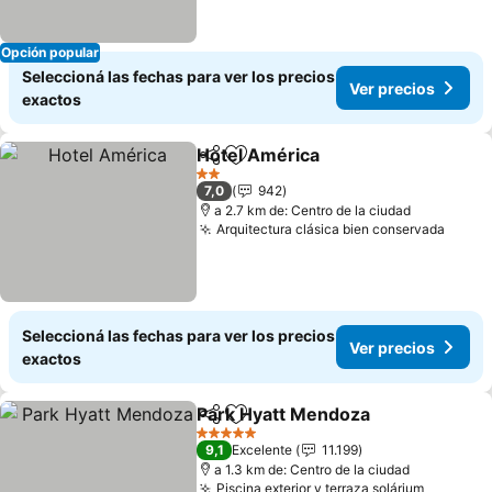
Opción popular
Seleccioná las fechas para ver los precios
Ver precios
exactos
Hotel América
Compartir
Añadir a favoritos
Ver precios
2 Estrellas
7,0
942
a 2.7 km de: Centro de la ciudad
Arquitectura clásica bien conservada
Ver p
Seleccioná las fechas para ver los precios
Ver precios
exactos
Park Hyatt Mendoza
Compartir
Añadir a favoritos
Ver pr
5 Estrellas
9,1
Excelente
11.199
a 1.3 km de: Centro de la ciudad
Piscina exterior y terraza solárium