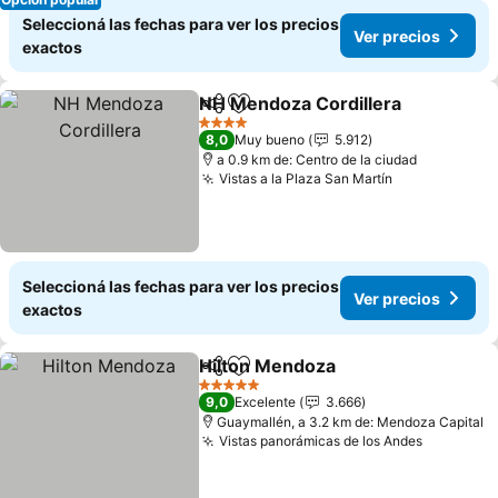
Seleccioná las fechas para ver los precios
Ver precios
exactos
NH Mendoza Cordillera
Compartir
Añadir a favoritos
Ver
4 Estrellas
8,0
Muy bueno
5.912
a 0.9 km de: Centro de la ciudad
Vistas a la Plaza San Martín
Ver precios
Seleccioná las fechas para ver los precios
Ver precios
exactos
Hilton Mendoza
Compartir
Añadir a favoritos
Ver precio
5 Estrellas
9,0
Excelente
3.666
Guaymallén, a 3.2 km de: Mendoza Capital
Vistas panorámicas de los Andes
Ver prec