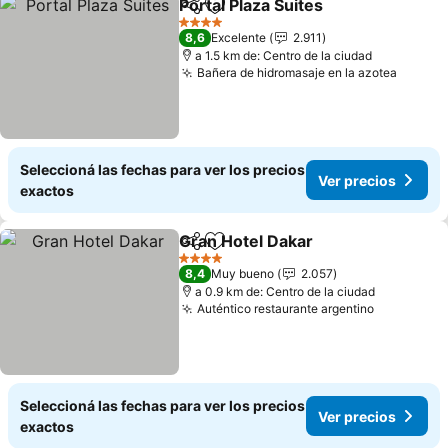
Portal Plaza Suites
Compartir
Añadir a favoritos
Ver pre
4 Estrellas
8,6
Excelente
2.911
a 1.5 km de: Centro de la ciudad
Bañera de hidromasaje en la azotea
Ver pr
Seleccioná las fechas para ver los precios
Ver precios
exactos
Gran Hotel Dakar
Compartir
Añadir a favoritos
Ver preci
4 Estrellas
8,4
Muy bueno
2.057
a 0.9 km de: Centro de la ciudad
Auténtico restaurante argentino
Ver preci
Seleccioná las fechas para ver los precios
Ver precios
exactos