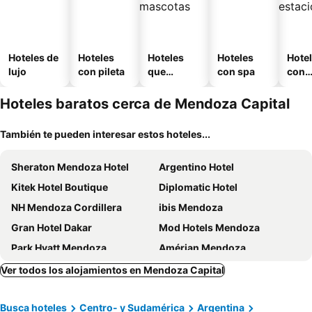
Hoteles de
Hoteles
Hoteles
Hoteles
Hote
lujo
con pileta
que
con spa
con
aceptan
esta
mascotas
mien
Hoteles baratos cerca de Mendoza Capital
También te pueden interesar estos hoteles...
Sheraton Mendoza Hotel
Argentino Hotel
Kitek Hotel Boutique
Diplomatic Hotel
NH Mendoza Cordillera
ibis Mendoza
Gran Hotel Dakar
Mod Hotels Mendoza
Park Hyatt Mendoza
Amérian Mendoza
Hathor Hotels Mendoza
Dakar Hotel
Ver todos los alojamientos en Mendoza Capital
Fuente Mayor Hotel Terminal
Hotel Cervantes
Busca hoteles
Centro- y Sudamérica
Argentina
Agua del Corral Hotel & Spa
Hotel Dalai