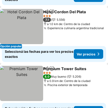
Hotel Cordon Del Plata
Compartir
Añadir a favoritos
Ver
3 Estrellas
7,1
5.556
a 1.0 km de: Centro de la ciudad
Experiencia culinaria argentina tradicional
Ve
Opción popular
Seleccioná las fechas para ver los precios
Ver precios
exactos
Premium Tower Suites
Compartir
Añadir a favoritos
Ver
3 Estrellas
8,0
Muy bueno
5.206
a 0.9 km de: Centro de la ciudad
Piscina exterior de temporada
Ver precio