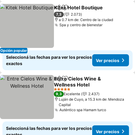
Kitek Hotel Boutique
Compartir
Añadir a favoritos
Ver p
7,3
2.073
a 0.7 km de: Centro de la ciudad
Spa y centro de bienestar
Ver precios
Opción popular
Seleccioná las fechas para ver los precios
Ver precios
exactos
Entre Cielos Wine &
Compartir
Añadir a favoritos
Wellness Hotel
Ver precios
5 Estrellas
9,3
Excelente
2.437
Luján de Cuyo, a 15.3 km de: Mendoza
Capital
Auténtico spa Hamam turco
Ver precios
Seleccioná las fechas para ver los precios
Ver precios
exactos