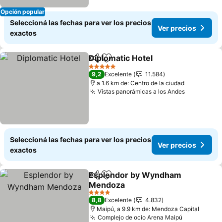
Opción popular
Seleccioná las fechas para ver los precios
Ver precios
exactos
Diplomatic Hotel
Compartir
Añadir a favoritos
Ver preci
5 Estrellas
9,2
Excelente
11.584
a 1.6 km de: Centro de la ciudad
Vistas panorámicas a los Andes
Ver preci
Seleccioná las fechas para ver los precios
Ver precios
exactos
Esplendor by Wyndham
Compartir
Añadir a favoritos
Mendoza
Ver precios
4 Estrellas
8,8
Excelente
4.832
Maipú, a 9.9 km de: Mendoza Capital
Complejo de ocio Arena Maipú
Ver precio