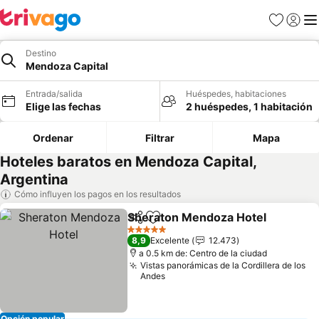
Favoritos
Iniciar 
Me
Destino
Mendoza Capital
Entrada/salida
Huéspedes, habitaciones
Elige las fechas
2 huéspedes, 1 habitación
Ordenar
Filtrar
Mapa
Hoteles baratos en Mendoza Capital,
Argentina
Cómo influyen los pagos en los resultados
Sheraton Mendoza Hotel
Compartir
Añadir a favoritos
V
5 Estrellas
8,9
Excelente
12.473
a 0.5 km de: Centro de la ciudad
Vistas panorámicas de la Cordillera de los
Andes
Opción popular