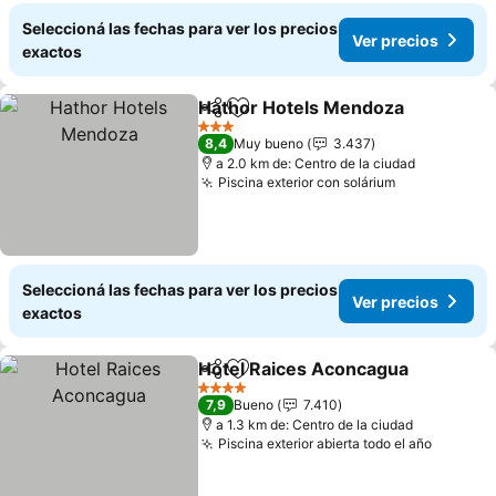
Seleccioná las fechas para ver los precios
Ver precios
exactos
Hathor Hotels Mendoza
Compartir
Añadir a favoritos
Ve
3 Estrellas
8,4
Muy bueno
3.437
a 2.0 km de: Centro de la ciudad
Piscina exterior con solárium
Ver precios
Seleccioná las fechas para ver los precios
Ver precios
exactos
Hotel Raices Aconcagua
Compartir
Añadir a favoritos
Ve
4 Estrellas
7,9
Bueno
7.410
a 1.3 km de: Centro de la ciudad
Piscina exterior abierta todo el año
Ver pre