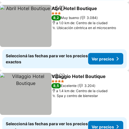
Abril Hotel Boutique
Compartir
Añadir a favoritos
Ver pr
3 Estrellas
8,2
Muy bueno
3.084
a 1.0 km de: Centro de la ciudad
Ubicación céntrica en el microcentro
Ver p
Seleccioná las fechas para ver los precios
Ver precios
exactos
Villaggio Hotel Boutique
Compartir
Añadir a favoritos
Ve
4 Estrellas
8,5
Excelente
3.204
a 1.4 km de: Centro de la ciudad
Spa y centro de bienestar
Ver precios
Seleccioná las fechas para ver los precios
Ver precios