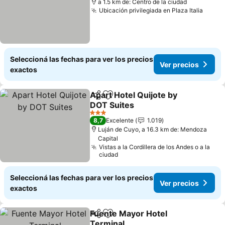
a 1.5 km de: Centro de la ciudad
Ubicación privilegiada en Plaza Italia
Ver p
Seleccioná las fechas para ver los precios
Ver precios
exactos
Apart Hotel Quijote by
Compartir
Añadir a favoritos
DOT Suites
Ver precios
3 Estrellas
8,7
Excelente
1.019
Luján de Cuyo, a 16.3 km de: Mendoza
Capital
Vistas a la Cordillera de los Andes o a la
ciudad
Seleccioná las fechas para ver los precios
Ver precios
exactos
Fuente Mayor Hotel
Compartir
Añadir a favoritos
Terminal