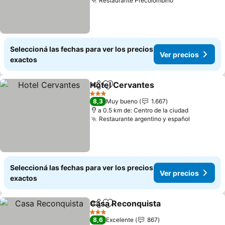
Restaurante Precolombino
Ver precios
Seleccioná las fechas para ver los precios
Ver precios
exactos
Hotel Cervantes
Compartir
Añadir a favoritos
Ver preci
3 Estrellas
8,3
Muy bueno
1.667
a 0.5 km de: Centro de la ciudad
Restaurante argentino y español
Ver preci
Seleccioná las fechas para ver los precios
Ver precios
exactos
Casa Reconquista
Compartir
Añadir a favoritos
Ver prec
3 Estrellas
8,6
Excelente
867