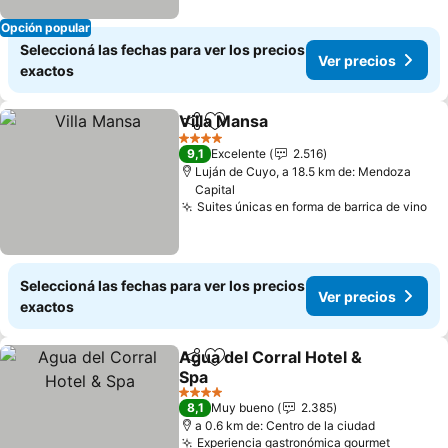
Opción popular
Seleccioná las fechas para ver los precios
Ver precios
exactos
Villa Mansa
Compartir
Añadir a favoritos
Ver precios
4 Estrellas
9,1
Excelente
2.516
Luján de Cuyo, a 18.5 km de: Mendoza
Capital
Suites únicas en forma de barrica de vino
Ve
Seleccioná las fechas para ver los precios
Ver precios
exactos
Agua del Corral Hotel &
Compartir
Añadir a favoritos
Spa
Ver precios
4 Estrellas
8,1
Muy bueno
2.385
a 0.6 km de: Centro de la ciudad
Experiencia gastronómica gourmet
Ver pre