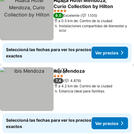
Hualta Hotel Mendoza,
Compartir
Añadir a favoritos
Curio Collection by Hilton
Ver precios
4 Estrellas
9,0
Excelente
1.105
a 0.5 km de: Centro de la ciudad
Instalaciones compartidas de bienestar y
ocio
Seleccioná las fechas para ver los precios
Ver precios
exactos
ibis Mendoza
Compartir
Añadir a favoritos
Ver precios
3 Estrellas
7,4
4.876
a 4.2 km de: Centro de la ciudad
Estancia ideal para familias
Ver precios
Seleccioná las fechas para ver los precios
Ver precios
exactos