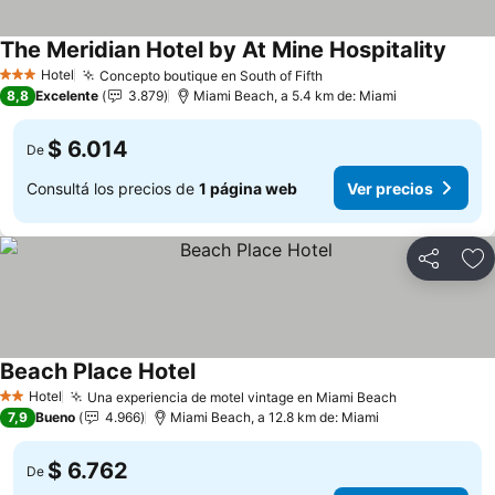
The Meridian Hotel by At Mine Hospitality
Ver p
Hotel
Concepto boutique en South of Fifth
Ver precios
3 Estrellas
8,8
Excelente
3.879
Miami Beach, a 5.4 km de: Miami
$ 6.014
De
Consultá los precios de
1 página web
Ver precios
Compartir
Añ
Beach Place Hotel
Ver precios
Hotel
Una experiencia de motel vintage en Miami Beach
Ver precios
2 Estrellas
7,9
Bueno
4.966
Miami Beach, a 12.8 km de: Miami
$ 6.762
De