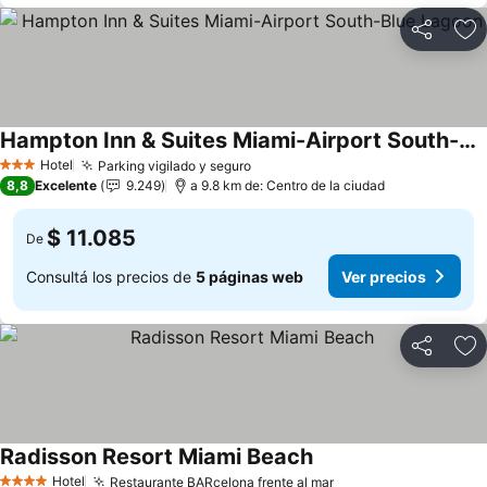
Compartir
Añ
Hampton Inn & Suites Miami-Airport South-Blue Lagoon
Ver precios
Hotel
Parking vigilado y seguro
Ver precios
3 Estrellas
8,8
Excelente
9.249
a 9.8 km de: Centro de la ciudad
$ 11.085
De
Consultá los precios de
5 páginas web
Ver precios
Compartir
Añ
Radisson Resort Miami Beach
Ver precios
Hotel
Restaurante BARcelona frente al mar
Ver precios