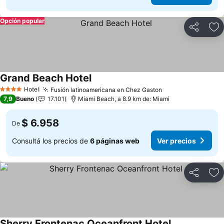
Opción popular
Compartir
Añ
Grand Beach Hotel
Ver precios
Hotel
Fusión latinoamericana en Chez Gaston
Ver precios
4 Estrellas
7,9
Bueno
17.101
Miami Beach, a 8.9 km de: Miami
$ 6.958
De
Consultá los precios de
6 páginas web
Ver precios
Compartir
Añ
Sherry Frontenac Oceanfront Hotel