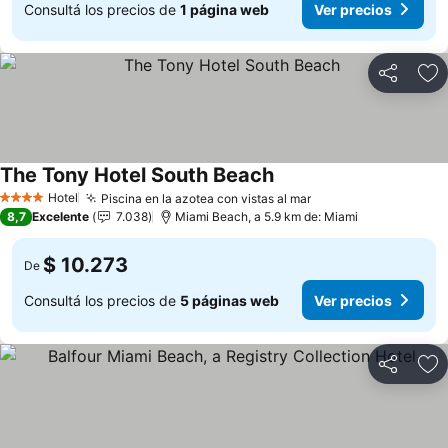
Consultá los precios de
1 página web
Ver precios
Compartir
Añ
The Tony Hotel South Beach
Ver precios
Hotel
Piscina en la azotea con vistas al mar
Ver precios
4 Estrellas
8,7
Excelente
7.038
Miami Beach, a 5.9 km de: Miami
$ 10.273
De
Consultá los precios de
5 páginas web
Ver precios
Compartir
Añ