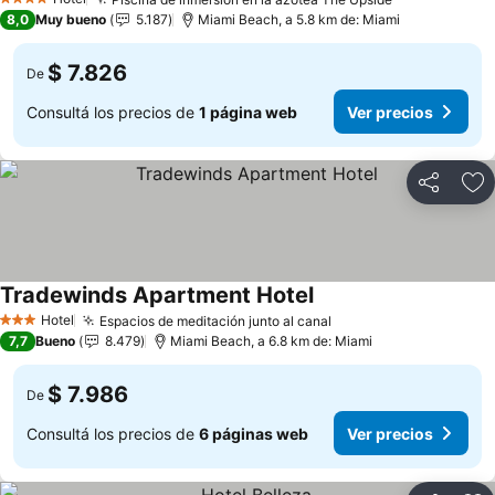
Ver precios
4 Estrellas
8,0
Muy bueno
5.187
Miami Beach, a 5.8 km de: Miami
$ 7.826
De
Consultá los precios de
1 página web
Ver precios
Compartir
Añ
Tradewinds Apartment Hotel
Ver precios
Hotel
Espacios de meditación junto al canal
Ver precios
3 Estrellas
7,7
Bueno
8.479
Miami Beach, a 6.8 km de: Miami
$ 7.986
De
Consultá los precios de
6 páginas web
Ver precios