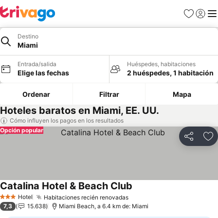
Favoritos
Iniciar 
Me
Destino
Miami
Entrada/salida
Huéspedes, habitaciones
Elige las fechas
2 huéspedes, 1 habitación
Ordenar
Filtrar
Mapa
Hoteles baratos en Miami, EE. UU.
Cómo influyen los pagos en los resultados
Opción popular
Compartir
Añ
Catalina Hotel & Beach Club
Ver precios
Hotel
Habitaciones recién renovadas
Ver precios
3 Estrellas
7,3
15.638
Miami Beach, a 6.4 km de: Miami