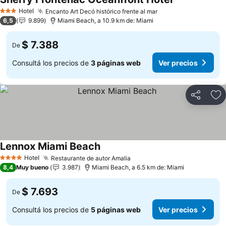
Ver precios
Hotel
Encanto Art Decó histórico frente al mar
Ver precios
3 Estrellas
6,5
9.899
Miami Beach, a 10.9 km de: Miami
$ 7.388
De
Consultá los precios de
3 páginas web
Ver precios
Compartir
Añ
Lennox Miami Beach
Ver precios
Hotel
Restaurante de autor Amalia
Ver precios
4 Estrellas
8,4
Muy bueno
3.987
Miami Beach, a 6.5 km de: Miami
$ 7.693
De
Consultá los precios de
5 páginas web
Ver precios