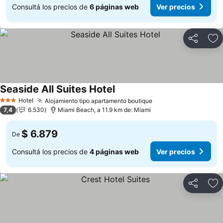
Consultá los precios de
6 páginas web
Ver precios
Compartir
Añ
Seaside All Suites Hotel
Ver precios
Hotel
Alojamiento tipo apartamento boutique
Ver precios
3 Estrellas
7,4
6.530
Miami Beach, a 11.9 km de: Miami
$ 6.879
De
Consultá los precios de
4 páginas web
Ver precios
Compartir
Añ