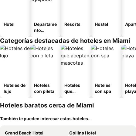
Hotel
Departame
Resorts
Hostel
Apart
nto
equipado
Categorías destacadas de hoteles en Miami
Hoteles de
Hoteles
Hoteles
Hoteles
Hotel
lujo
con pileta
que
con spa
play
aceptan
mascotas
Hoteles baratos cerca de Miami
También te pueden interesar estos hoteles...
Grand Beach Hotel
Collins Hotel