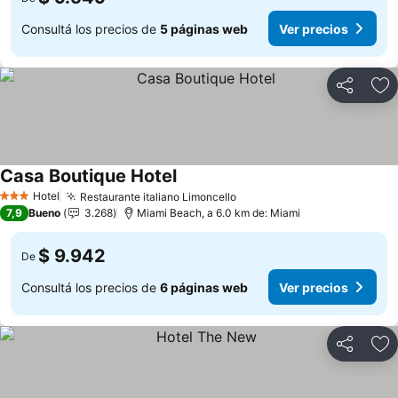
Consultá los precios de
5 páginas web
Ver precios
Compartir
Añ
Casa Boutique Hotel
Ver precios
Hotel
Restaurante italiano Limoncello
Ver precios
3 Estrellas
7,9
Bueno
3.268
Miami Beach, a 6.0 km de: Miami
$ 9.942
De
Consultá los precios de
6 páginas web
Ver precios
Compartir
Añ