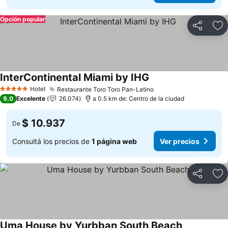
Opción popular
Compartir
Añ
InterContinental Miami by IHG
Ver precios
Hotel
Restaurante Toro Toro Pan-Latino
Ver precios
5 Estrellas
9,0
Excelente
26.074
a 0.5 km de: Centro de la ciudad
$ 10.937
De
Consultá los precios de
1 página web
Ver precios
Compartir
Añ
Uma House by Yurbban South Beach