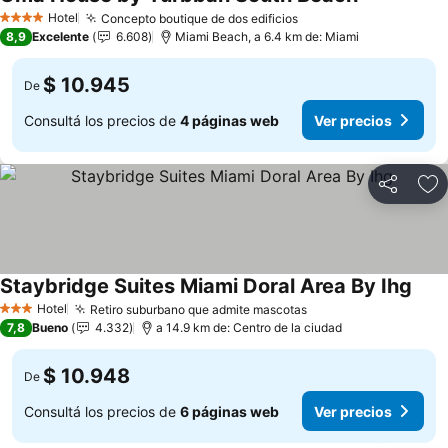
Ver precios
Hotel
Concepto boutique de dos edificios
Ver precios
4 Estrellas
8,9
Excelente
6.608
Miami Beach, a 6.4 km de: Miami
$ 10.945
De
Consultá los precios de
4 páginas web
Ver precios
Compartir
Añ
Staybridge Suites Miami Doral Area By Ihg
Ver 
Hotel
Retiro suburbano que admite mascotas
Ver precios
3 Estrellas
7,8
Bueno
4.332
a 14.9 km de: Centro de la ciudad
$ 10.948
De
Consultá los precios de
6 páginas web
Ver precios