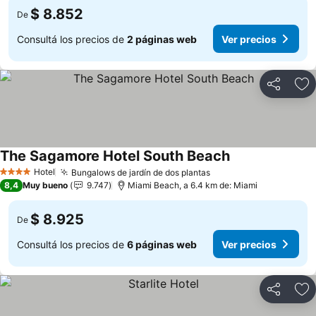
$ 8.852
De
Consultá los precios de
2 páginas web
Ver precios
Compartir
Añ
The Sagamore Hotel South Beach
Ver precios
Hotel
Bungalows de jardín de dos plantas
Ver precios
4 Estrellas
8,4
Muy bueno
9.747
Miami Beach, a 6.4 km de: Miami
$ 8.925
De
Consultá los precios de
6 páginas web
Ver precios
Compartir
Añ