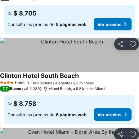
$ 8.705
De
Consultá los precios de
5 páginas web
Ver precios
Compartir
Añ
Clinton Hotel South Beach
Ver precios
Hotel
Habitaciones elegantes y luminosas
Ver precios
4 Estrellas
7,7
Bueno
5.030
Miami Beach, a 5.8 km de: Miami
$ 8.758
De
Consultá los precios de
6 páginas web
Ver precios
Compartir
Añ