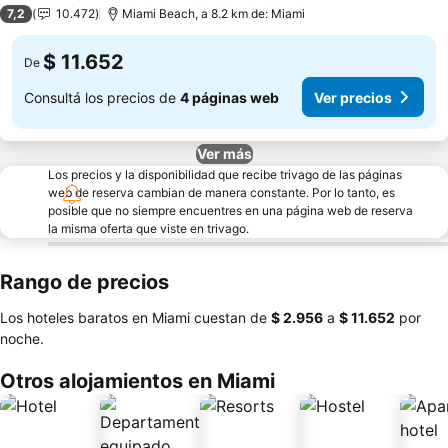
4 Estrellas
7,2
10.472
Miami Beach, a 8.2 km de: Miami
$ 11.652
De
Consultá los precios de
4 páginas web
Ver precios
Ver más
Los precios y la disponibilidad que recibe trivago de las páginas
web de reserva cambian de manera constante. Por lo tanto, es
posible que no siempre encuentres en una página web de reserva
la misma oferta que viste en trivago.
Rango de precios
Los hoteles baratos en Miami cuestan de
‎$ 2.956
a
‎$ 11.652
por
noche.
Otros alojamientos en Miami