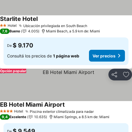
Starlite Hotel
Ver precios
Hotel
Ubicación privilegiada en South Beach
Ver precios
2 Estrellas
7,6
Bueno
4.005
Miami Beach, a 5.9 km de: Miami
$ 9.170
De
Consultá los precios de
1 página web
Ver precios
Opción popular
Compartir
Añ
EB Hotel Miami Airport
Ver precios
Hotel
Piscina exterior climatizada para nadar
Ver precios
4 Estrellas
9,4
Excelente
10.635
Miami Springs, a 8.5 km de: Miami
$ 9.549
De