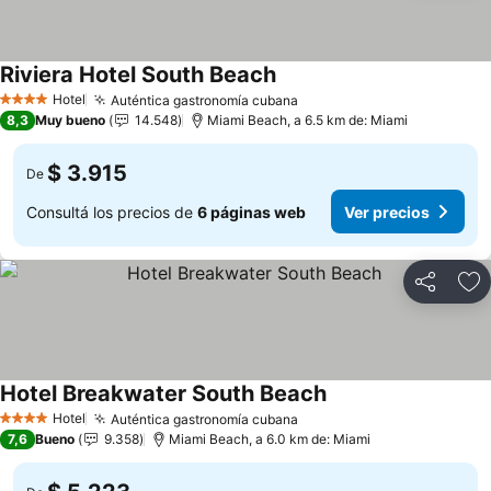
Riviera Hotel South Beach
Ver precios
Hotel
Auténtica gastronomía cubana
Ver precios
4 Estrellas
8,3
Muy bueno
14.548
Miami Beach, a 6.5 km de: Miami
$ 3.915
De
Consultá los precios de
6 páginas web
Ver precios
Compartir
Añ
Hotel Breakwater South Beach
Ver precios
Hotel
Auténtica gastronomía cubana
Ver precios
4 Estrellas
7,6
Bueno
9.358
Miami Beach, a 6.0 km de: Miami