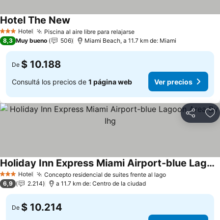
Hotel The New
Ver precios
Hotel
Piscina al aire libre para relajarse
Ver precios
3 Estrellas
8,3
Muy bueno
506
Miami Beach, a 11.7 km de: Miami
$ 10.188
De
Consultá los precios de
1 página web
Ver precios
Compartir
Añ
Holiday Inn Express Miami Airport-blue Lagoon Area By Ihg
Ver precios
Hotel
Concepto residencial de suites frente al lago
Ver precios
3 Estrellas
6,9
2.214
a 11.7 km de: Centro de la ciudad
$ 10.214
De