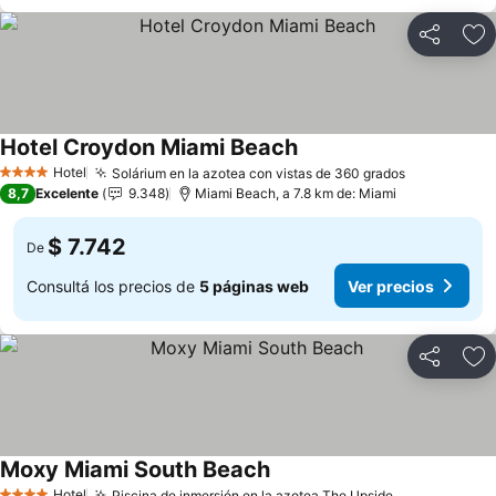
Compartir
Añ
Hotel Croydon Miami Beach
Ver precios
Hotel
Solárium en la azotea con vistas de 360 grados
Ver precio
4 Estrellas
8,7
Excelente
9.348
Miami Beach, a 7.8 km de: Miami
$ 7.742
De
Consultá los precios de
5 páginas web
Ver precios
Compartir
Añ
Moxy Miami South Beach
Ver precios
Hotel
Piscina de inmersión en la azotea The Upside