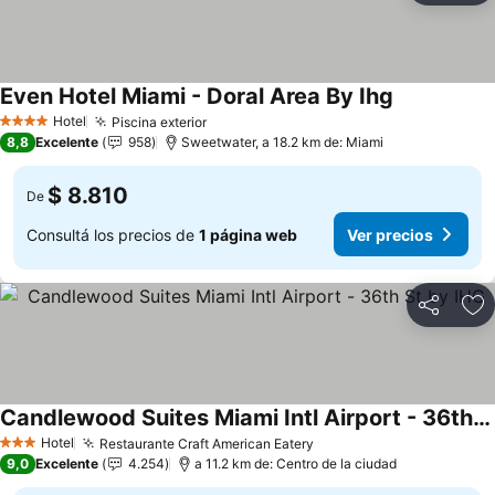
Even Hotel Miami - Doral Area By Ihg
Ver precios
Hotel
Piscina exterior
Ver precios
4 Estrellas
8,8
Excelente
958
Sweetwater, a 18.2 km de: Miami
$ 8.810
De
Consultá los precios de
1 página web
Ver precios
Compartir
Añ
Candlewood Suites Miami Intl Airport - 36th St by IHG
Ver precios
Hotel
Restaurante Craft American Eatery
Ver precios
3 Estrellas
9,0
Excelente
4.254
a 11.2 km de: Centro de la ciudad