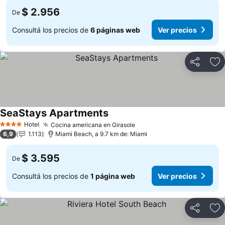
$ 2.956
De
Consultá los precios de
6 páginas web
Ver precios
Compartir
Añ
SeaStays Apartments
Ver precios
Hotel
Cocina americana en Girasole
Ver precios
4 Estrellas
6,9
1.113
Miami Beach, a 9.7 km de: Miami
$ 3.595
De
Consultá los precios de
1 página web
Ver precios
Compartir
Añ