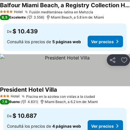
Balfour Miami Beach, a Registry Collection Hotel
Ver precios
Hotel
Fusión mediterránea-latina en Mehzcla
Ver precios
4 Estrellas
8,5
Excelente
3.556
Miami Beach, a 5.8 km de: Miami
$ 10.439
De
Consultá los precios de
5 páginas web
Ver precios
Compartir
Añ
President Hotel Villa
Ver precios
Hotel
Piscina en la azotea con vistas a la ciudad
Ver precios
3 Estrellas
7,9
Bueno
4.831
Miami Beach, a 6.2 km de: Miami
$ 10.687
De
Consultá los precios de
4 páginas web
Ver precios