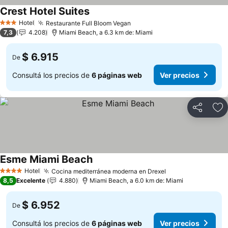
Crest Hotel Suites
Ver precios
Hotel
Restaurante Full Bloom Vegan
Ver precios
3 Estrellas
7,3
4.208
Miami Beach, a 6.3 km de: Miami
$ 6.915
De
Consultá los precios de
6 páginas web
Ver precios
Compartir
Añ
Esme Miami Beach
Ver precios
Hotel
Cocina mediterránea moderna en Drexel
Ver precios
4 Estrellas
8,5
Excelente
4.880
Miami Beach, a 6.0 km de: Miami
$ 6.952
De
Consultá los precios de
6 páginas web
Ver precios