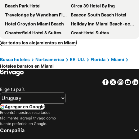
Beach Park Hotel
Circa 39 Hotel By Ihg
Travelodge by Wyndham Florida City/Homestead/Everglades
Beacon South Beach Hotel
Hotel Croydon Miami Beach
Holiday Inn Miami Beach-oceanfront By Ihg
Chesterfield Hotel & Suites
Crest Hotel Suites
Viajero Miami
Tradewinds Apartment Hotel
Ver todos los alojamientos en Miami
Hotel Riu Plaza Miami Beach
Marseilles Beachfront Hotel
Busca hoteles
Norteamérica
EE. UU.
Florida
Miami
YVE Hotel Miami
Radisson Resort Miami Beach
Hoteles baratos en Miami
Majestic Hotel South Beach
Casa Boutique Hotel
Aqua Hotel & Suites
Cadillac Hotel & Beach Club, Autograph Collection
Facebook
Twitter
Insta
Yo
InterContinental Miami by IHG
Catalina Hotel & Beach Club
Elige tu país
La Quinta Inn & Suites by Wyndham Miami Airport East
Greenview Hotel By Lowkl
Palm Tree Club Miami
Sherry Frontenac Oceanfront Hotel
Agregar en Google
Encontrá nuestros resultados
Solé Miami, A Noble House Resort
EVEN Hotel Miami - Airport by IHG
fácilmente: agregá trivago como
EAST Miami
Staybridge Suites Miami International Airport By Ihg
fuente preferida en Google.
Compañía
La Quinta Inn by Wyndham Miami Airport North
Riviera Hotel South Beach