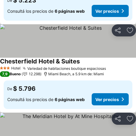
$ 5.223
De
Consultá los precios de
6 páginas web
Ver precios
Compartir
Añ
Chesterfield Hotel & Suites
Ver precios
Hotel
Variedad de habitaciones boutique espaciosas
Ver precios
3 Estrellas
7,9
Bueno
12.298
Miami Beach, a 5.9 km de: Miami
$ 5.796
De
Consultá los precios de
6 páginas web
Ver precios
Compartir
Añ