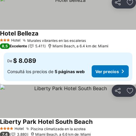
Compartir
Añ
Hotel Belleza
Ver precios
Hotel
Murales vibrantes en las escaleras
Ver precios
3 Estrellas
8,5
Excelente
5.411
Miami Beach, a 6.4 km de: Miami
$ 8.089
De
Consultá los precios de
5 páginas web
Ver precios
Compartir
Añ
Liberty Park Hotel South Beach
Ver precios
Hotel
Piscina climatizada en la azotea
Ver precios
4 Estrellas
7,4
3.880
Miami Beach, a 6.6 km de: Miami