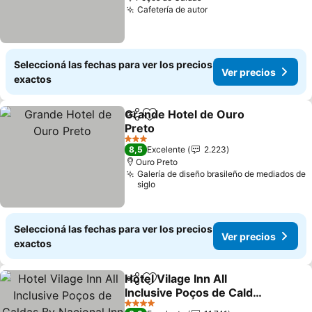
Cafetería de autor
Seleccioná las fechas para ver los precios
Ver precios
exactos
Grande Hotel de Ouro
Compartir
Añadir a favoritos
Preto
3 Estrellas
8,5
Excelente
2.223
Ouro Preto
Galería de diseño brasileño de mediados de
siglo
Seleccioná las fechas para ver los precios
Ver precios
exactos
Hotel Vilage Inn All
Compartir
Añadir a favoritos
Inclusive Poços de Caldas
By Nacional Inn
4 Estrellas