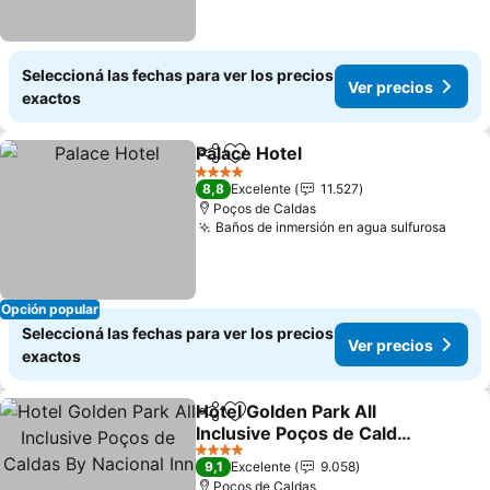
Seleccioná las fechas para ver los precios
Ver precios
exactos
Palace Hotel
Compartir
Añadir a favoritos
4 Estrellas
8,8
Excelente
11.527
Poços de Caldas
Baños de inmersión en agua sulfurosa
Opción popular
Seleccioná las fechas para ver los precios
Ver precios
exactos
Hotel Golden Park All
Compartir
Añadir a favoritos
Inclusive Poços de Caldas
By Nacional Inn
4 Estrellas
9,1
Excelente
9.058
Poços de Caldas