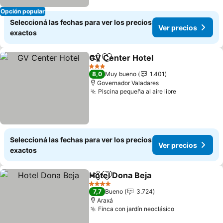
Opción popular
Seleccioná las fechas para ver los precios
Ver precios
exactos
GV Center Hotel
Compartir
Añadir a favoritos
3 Estrellas
8,0
Muy bueno
1.401
Governador Valadares
Piscina pequeña al aire libre
Seleccioná las fechas para ver los precios
Ver precios
exactos
Hotel Dona Beja
Compartir
Añadir a favoritos
4 Estrellas
7,7
Bueno
3.724
Araxá
Finca con jardín neoclásico