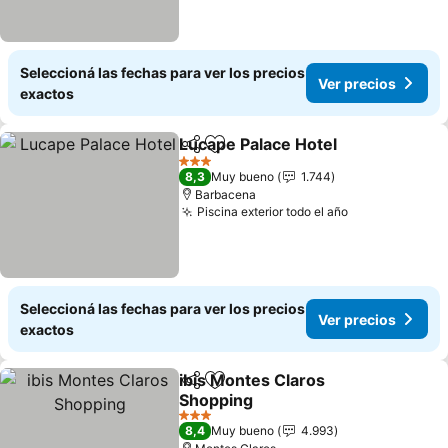
Seleccioná las fechas para ver los precios
Ver precios
exactos
Lucape Palace Hotel
Compartir
Añadir a favoritos
3 Estrellas
8,3
Muy bueno
1.744
Barbacena
Piscina exterior todo el año
Seleccioná las fechas para ver los precios
Ver precios
exactos
ibis Montes Claros
Compartir
Añadir a favoritos
Shopping
3 Estrellas
8,4
Muy bueno
4.993