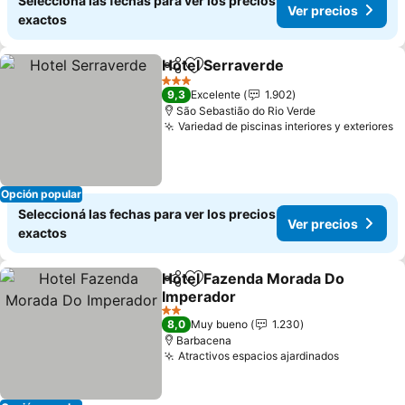
Seleccioná las fechas para ver los precios
Ver precios
exactos
Hotel Serraverde
Compartir
Añadir a favoritos
3 Estrellas
9,3
Excelente
1.902
São Sebastião do Rio Verde
Variedad de piscinas interiores y exteriores
Opción popular
Seleccioná las fechas para ver los precios
Ver precios
exactos
Hotel Fazenda Morada Do
Compartir
Añadir a favoritos
Imperador
2 Estrellas
8,0
Muy bueno
1.230
Barbacena
Atractivos espacios ajardinados