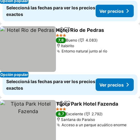
Opción popular
Seleccioná las fechas para ver los precios
Ver precios
exactos
Hotel Rio de Pedras
Compartir
Añadir a favoritos
3 Estrellas
7,8
Bueno
4.083
Itabirito
Entorno natural junto al río
Opción popular
Seleccioná las fechas para ver los precios
Ver precios
exactos
Tijota Park Hotel Fazenda
Compartir
Añadir a favoritos
3 Estrellas
8,7
Excelente
2.792
Santana do Paraíso
Acceso a un parque acuático enorme