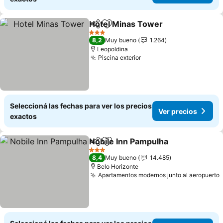
Hotel Minas Tower
Compartir
Añadir a favoritos
3 Estrellas
8,2
Muy bueno
1.264
Leopoldina
Piscina exterior
Seleccioná las fechas para ver los precios
Ver precios
exactos
Nobile Inn Pampulha
Compartir
Añadir a favoritos
3 Estrellas
8,4
Muy bueno
14.485
Belo Horizonte
Apartamentos modernos junto al aeropuerto