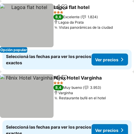
Lagoa flat hotel
Compartir
Añadir a favoritos
3 Estrellas
8,6
Excelente
1.824
Lagoa da Prata
Vistas panorámicas de la ciudad
Opción popular
Seleccioná las fechas para ver los precios
Ver precios
exactos
Fênix Hotel Varginha
Compartir
Añadir a favoritos
3 Estrellas
8,4
Muy bueno
3.953
Varginha
Restaurante bufé en el hotel
Seleccioná las fechas para ver los precios
Ver precios
exactos