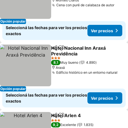
Montes Claros
Cena con puré de calabaza de autor
Opción popular
Seleccioná las fechas para ver los precios
Ver precios
exactos
Hotel Nacional Inn Araxá
Compartir
Añadir a favoritos
Previdência
3 Estrellas
8,1
Muy bueno
4.890
Araxá
Edificio histórico en un entorno natural
Opción popular
Seleccioná las fechas para ver los precios
Ver precios
exactos
Hotel Arlen 4
Compartir
Añadir a favoritos
3 Estrellas
9,2
Excelente
1.835