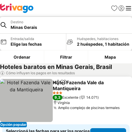
Favoritos
Iniciar 
Me
Destino
Minas Gerais
Entrada/salida
Huéspedes, habitaciones
Elige las fechas
2 huéspedes, 1 habitación
Ordenar
Filtrar
Mapa
Hoteles baratos en Minas Gerais, Brasil
Cómo influyen los pagos en los resultados
Hotel Fazenda Vale da
Compartir
Añadir a favoritos
Mantiqueira
3 Estrellas
9,3
Excelente
14.071
Virgínia
Amplio complejo de piscinas termales
Opción popular
Seleccioná las fechas para ver los precios