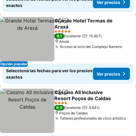
Ver precios
exactos
Grande Hotel Termas de
Compartir
Añadir a favoritos
Araxá
5 Estrellas
9,1
Excelente
15.907
Araxá
Acceso al ocio del Complejo Barreiro
Opción popular
Seleccioná las fechas para ver los precios
Ver precios
exactos
Cassino All Inclusive
Compartir
Añadir a favoritos
Resort Poços de Caldas
4 Estrellas
9,0
Excelente
8.641
Poços de Caldas
Talleres profesionales de circo artístico