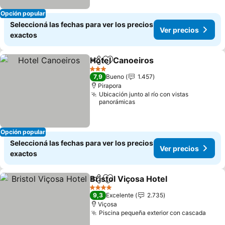
Opción popular
Seleccioná las fechas para ver los precios
Ver precios
exactos
Hotel Canoeiros
Compartir
Añadir a favoritos
3 Estrellas
7,9
Bueno
1.457
Pirapora
Ubicación junto al río con vistas
panorámicas
Opción popular
Seleccioná las fechas para ver los precios
Ver precios
exactos
Bristol Viçosa Hotel
Compartir
Añadir a favoritos
4 Estrellas
9,3
Excelente
2.735
Viçosa
Piscina pequeña exterior con cascada