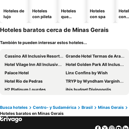
Hoteles de
Hoteles
Hoteles
Hoteles
Hote
lujo
con pileta
que
con spa
con
aceptan
esta
mascotas
mien
Hoteles baratos cerca de Minas Gerais
También te pueden interesar estos hoteles...
Cassino All Inclusive Resort Poços de Caldas
Grande Hotel Termas de Araxá
Hotel Vilage Inn All Inclusive Poços de Caldas By Nacional Inn
Hotel Golden Park All Inclusive Poços de Caldas By Nacional Inn
Palace Hotel
Linx Confins by Wish
Hotel Rio de Pedras
TRYP by Wyndham Varginha Cafe Royal
H2 Platinum Lourdes
ibis budget Divinopolis
ibis budget Belo Horizonte Minascentro
Ouro Minas Hotel Belo Horizonte, Dolce by Wyndham
Hotel Nacional Inn Poços de Caldas
Holiday Inn Belo Horizonte Savassi By Ihg
Busca hoteles
Centro- y Sudamérica
Brasil
Minas Gerais
Hoteles baratos en Minas Gerais
HOTEL RESORT CASA BRANCA
Hotel Fazenda Vista Alegre
Tijota Park Hotel Fazenda
Go Inn Betim - MG
Facebook
Twitter
Insta
Yo