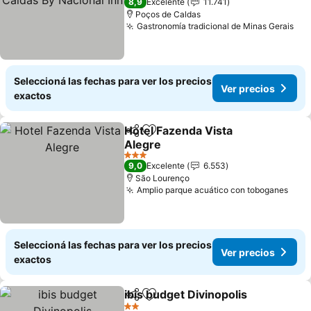
8,9
Excelente
11.741
Poços de Caldas
Gastronomía tradicional de Minas Gerais
Seleccioná las fechas para ver los precios
Ver precios
exactos
Hotel Fazenda Vista
Compartir
Añadir a favoritos
Alegre
3 Estrellas
9,0
Excelente
6.553
São Lourenço
Amplio parque acuático con toboganes
Seleccioná las fechas para ver los precios
Ver precios
exactos
ibis budget Divinopolis
Compartir
Añadir a favoritos