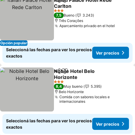
Italian Palace Hotel Rede
Compartir
Añadir a favoritos
Carlton
3 Estrellas
7,5
Bueno
3.243
Três Corações
Aparcamiento privado en el hotel
Opción popular
Seleccioná las fechas para ver los precios
Ver precios
exactos
Nobile Hotel Belo
Compartir
Añadir a favoritos
Horizonte
3 Estrellas
8,4
Muy bueno
5.395
Belo Horizonte
Comida con sabores locales e
internacionales
Seleccioná las fechas para ver los precios
Ver precios
exactos